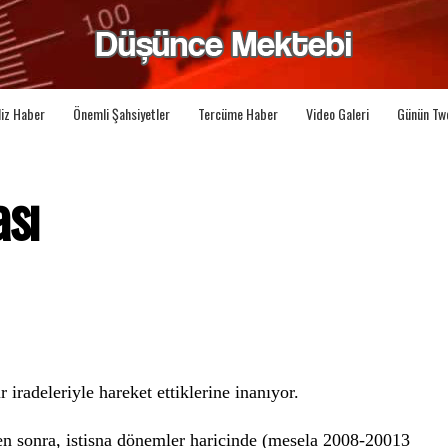
liz Haber
Önemli Şahsiyetler
Tercüme Haber
Video Galeri
Günün Tw
ası
r iradeleriyle hareket ettiklerine inanıyor.
en sonra, istisna dönemler haricinde (mesela 2008-20013