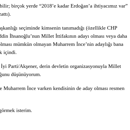
 bilir; birçok yerde “2018’e kadar Erdoğan’a ihtiyacımız var”
attı).
şkanlığı seçiminde kimsenin tanımadığı (özellikle CHP
in İhsanoğlu’nun Millet İttifakının adayı olması veya daha
n olması mümkün olmayan Muharrem İnce’nin adaylığı bana
 içindi.
İyi Parti/Akşener, derin devletin organizasyonuyla Millet
duğunu düşünüyorum.
 Muharrem İnce varken kendisinin de aday olması resmen
görmek isterim.