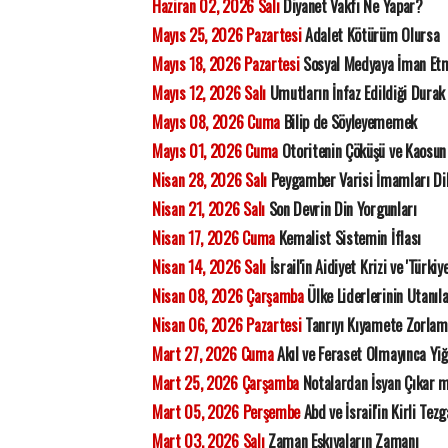
Haziran 02, 2026 Salı
Diyanet Vakfı Ne Yapar?
Mayıs 25, 2026 Pazartesi
Adalet Kötürüm Olursa
Mayıs 18, 2026 Pazartesi
Sosyal Medyaya İman Et
Mayıs 12, 2026 Salı
Umutların İnfaz Edildiği Durak
Mayıs 08, 2026 Cuma
Bilip de Söyleyememek
Mayıs 01, 2026 Cuma
Otoritenin Çöküşü ve Kaosun 
Nisan 28, 2026 Salı
Peygamber Varisi İmamları Di
Nisan 21, 2026 Salı
Son Devrin Din Yorgunları
Nisan 17, 2026 Cuma
Kemalist Sistemin İflası
Nisan 14, 2026 Salı
İsrail'in Aidiyet Krizi ve 'Türkiy
Nisan 08, 2026 Çarşamba
Ülke Liderlerinin Utanıla
Nisan 06, 2026 Pazartesi
Tanrıyı Kıyamete Zorla
Mart 27, 2026 Cuma
Akıl ve Feraset Olmayınca Yiğ
Mart 25, 2026 Çarşamba
Notalardan İsyan Çıkar 
Mart 05, 2026 Perşembe
Abd ve İsrail'in Kirli Tezg
Mart 03, 2026 Salı
Zaman Eşkıyaların Zamanı