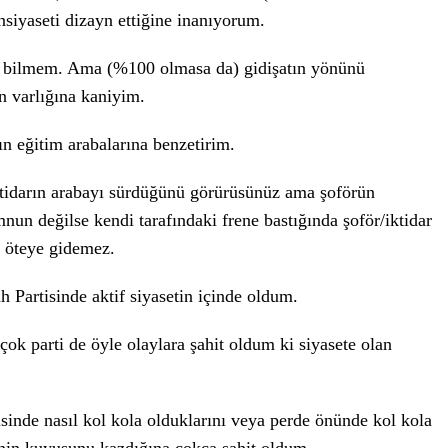
insiyaseti dizayn ettiğine inanıyorum.
 mi bilmem. Ama (%100 olmasa da) gidişatın yönünü
ün varlığına kaniyim.
ın eğitim arabalarına benzetirim.
ktidarın arabayı sürdüğünü görürüsünüz ama şoförün
nun değilse kendi tarafındaki frene bastığında şoför/iktidar
m öteye gidemez.
h Partisinde aktif siyasetin içinde oldum.
çok parti de öyle olaylara şahit oldum ki siyasete olan
sinde nasıl kol kola olduklarını veya perde önünde kol kola