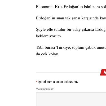
Ekonomik Kriz Erdoğan’ın işini zora so
Erdoğan’ın şuan tek şansı karşısında ka
Şöyle elle tutulur bir aday çıkarsa Erdo
beklemiyorum.
Tabi burası Türkiye; toplum çabuk unut
da çok kolay.
H
*
İşaretli tüm alanları doldurunuz.
Yorumunuz