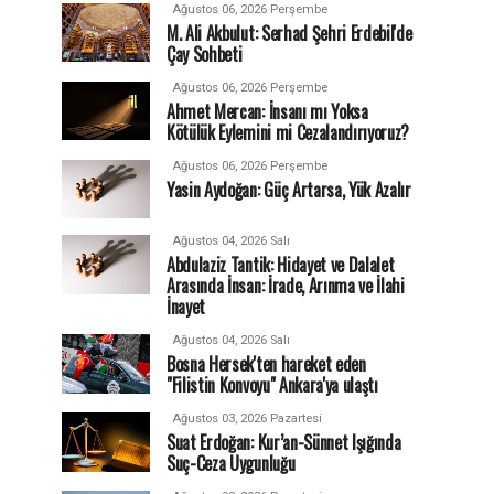
Ağustos 06, 2026 Perşembe
M. Ali Akbulut: Serhad Şehri Erdebil'de
Çay Sohbeti
Ağustos 06, 2026 Perşembe
Ahmet Mercan: İnsanı mı Yoksa
Kötülük Eylemini mi Cezalandırıyoruz?
Ağustos 06, 2026 Perşembe
Yasin Aydoğan: Güç Artarsa, Yük Azalır
Ağustos 04, 2026 Salı
Abdulaziz Tantik: Hidayet ve Dalalet
Arasında İnsan: İrade, Arınma ve İlahi
İnayet
Ağustos 04, 2026 Salı
Bosna Hersek'ten hareket eden
"Filistin Konvoyu" Ankara'ya ulaştı
Ağustos 03, 2026 Pazartesi
Suat Erdoğan: Kur’an-Sünnet Işığında
Suç-Ceza Uygunluğu