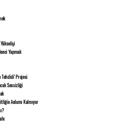
mek
Yükselişi
lenci Yapmak
e Tehdidi' Projesi
cak Sessizliği
mak
itliğin Anlamı Kalmıyor
mı?
ahı