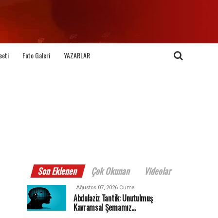
eeti
Foto Galeri
YAZARLAR
Son Eklenen
Çok Okunan
Videolar
Ağustos 07, 2026 Cuma
Abdulaziz Tantik: Unutulmuş
Kavramsal Şemamız…