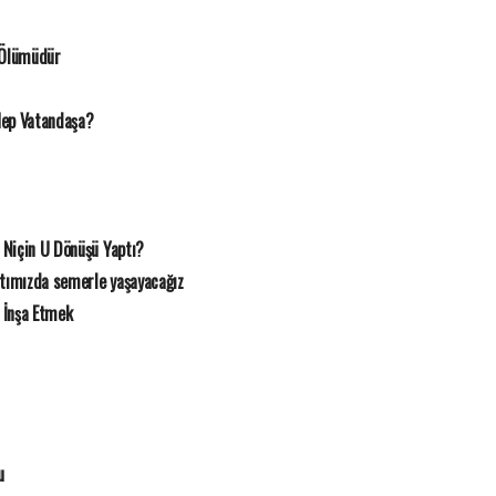
 Ölümüdür
Hep Vatandaşa?
 Niçin U Dönüşü Yaptı?
rtımızda semerle yaşayacağız
 İnşa Etmek
u