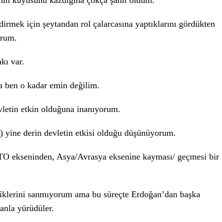
erinin kuyusunu kazdığına çokça şahit oldum.
ndirmek için şeytandan rol çalarcasına yaptıklarını gördükten
orum.
kı var.
a ben o kadar emin değilim.
vletin etkin olduğuna inanıyorum.
a) yine derin devletin etkisi olduğu düşünüyorum.
TO ekseninden, Asya/Avrasya eksenine kayması/ geçmesi bir
tiklerini sanmıyorum ama bu süreçte Erdoğan’dan başka
anla yürüdüler.