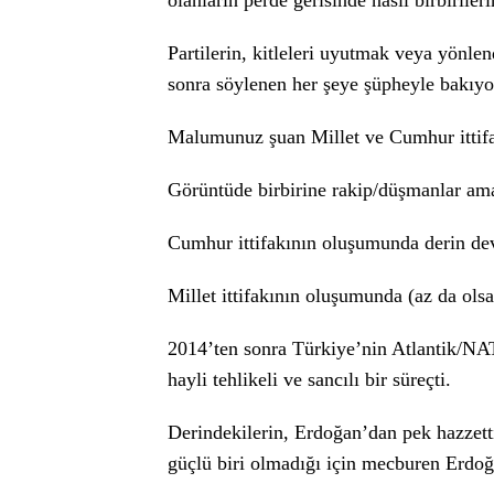
olanların perde gerisinde nasıl birbiril
Partilerin, kitleleri uyutmak veya yönle
sonra söylenen her şeye şüpheyle bakıy
Malumunuz şuan Millet ve Cumhur ittifa
Görüntüde birbirine rakip/düşmanlar am
Cumhur ittifakının oluşumunda derin de
Millet ittifakının oluşumunda (az da ols
2014’ten sonra Türkiye’nin Atlantik/NA
hayli tehlikeli ve sancılı bir süreçti.
Derindekilerin, Erdoğan’dan pek hazzet
güçlü biri olmadığı için mecburen Erdoğ