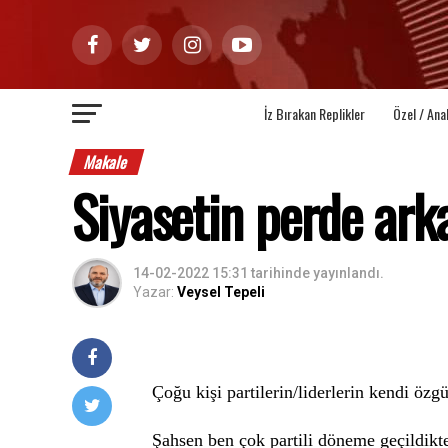
İz Bırakan Replikler
Özel / Ana
Makale
Siyasetin perde ark
14-02-2022 15:31
tarihinde yayınlandı.
Yazar:
Veysel Tepeli
Çoğu kişi partilerin/liderlerin kendi özgü
Şahsen ben çok partili döneme geçildikt