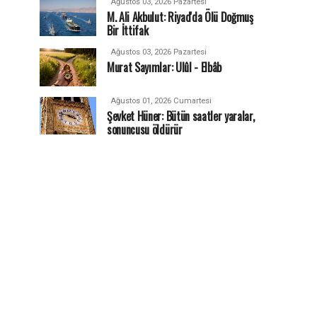
Ağustos 03, 2026 Pazartesi
M. Ali Akbulut: Riyad'da Ölü Doğmuş
Bir İttifak
Ağustos 03, 2026 Pazartesi
Murat Sayımlar: Ulûl - Elbâb
Ağustos 01, 2026 Cumartesi
Şevket Hüner: Bütün saatler yaralar,
sonuncusu öldürür