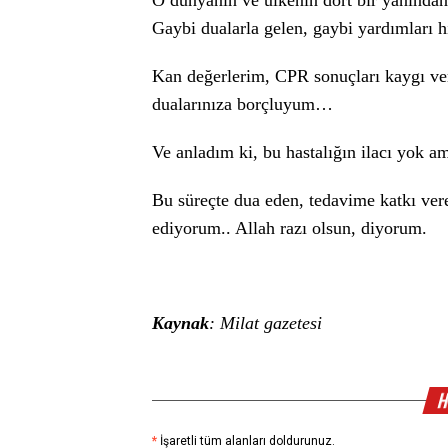
O dünyanın ve ülkenin dört bir yanında
Gaybi dualarla gelen, gaybi yardımları 
Kan değerlerim, CPR sonuçları kaygı ve
dualarınıza borçluyum…
Ve anladım ki, bu hastalığın ilacı yok 
Bu süreçte dua eden, tedavime katkı vere
ediyorum.. Allah razı olsun, diyorum.
Kaynak
: Milat gazetesi
H
*
İşaretli tüm alanları doldurunuz.