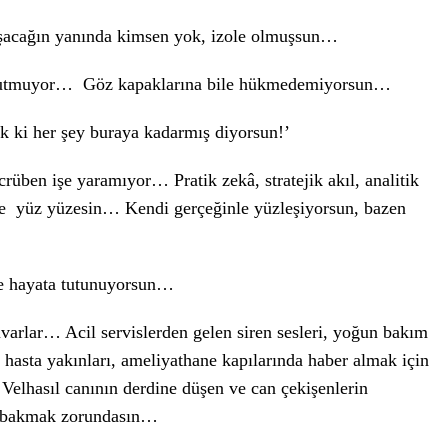
ylaşacağın yanında kimsen yok, izole olmuşsun…
u tutmuyor… Göz kapaklarına bile hükmedemiyorsun…
 ki her şey buraya kadarmış diyorsun!’
tecrüben işe yaramıyor… Pratik zekâ, stratejik akıl, analitik
e yüz yüzesin… Kendi gerçeğinle yüzleşiyorsun, bazen
e hayata tutunuyorsun…
varlar… Acil servislerden gelen siren sesleri, yoğun bakım
n hasta yakınları, ameliyathane kapılarında haber almak için
Velhasıl canının derdine düşen ve can çekişenlerin
en bakmak zorundasın…