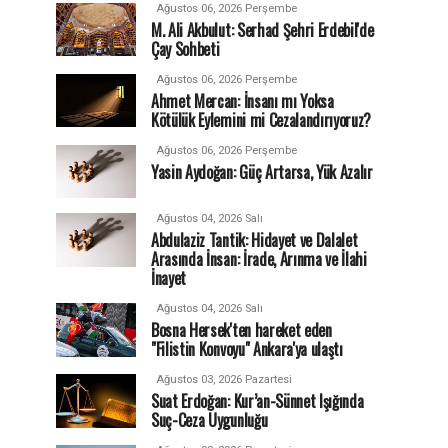
Ağustos 06, 2026 Perşembe
M. Ali Akbulut: Serhad Şehri Erdebil'de
Çay Sohbeti
Ağustos 06, 2026 Perşembe
Ahmet Mercan: İnsanı mı Yoksa
Kötülük Eylemini mi Cezalandırıyoruz?
Ağustos 06, 2026 Perşembe
Yasin Aydoğan: Güç Artarsa, Yük Azalır
Ağustos 04, 2026 Salı
Abdulaziz Tantik: Hidayet ve Dalalet
Arasında İnsan: İrade, Arınma ve İlahi
İnayet
Ağustos 04, 2026 Salı
Bosna Hersek'ten hareket eden
"Filistin Konvoyu" Ankara'ya ulaştı
Ağustos 03, 2026 Pazartesi
Suat Erdoğan: Kur’an-Sünnet Işığında
Suç-Ceza Uygunluğu