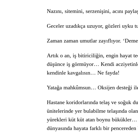
Nazını, sitemini, serzenişini, acını pa
Geceler uzadıkça uzuyor, gözleri uyk
Zaman zaman umutlar zayıflıyor. ‘Demek
Artık o an, iş bitiriciliğin, engin hayat 
düşünce iş görmüyor… Kendi acziyetinl
kendinle kavgalısın… Ne fayda!
Yatağa mahkûmsun… Oksijen desteği il
Hastane koridorlarında telaş ve soğuk du
ünitelerinde yer bulabilme telaşında ola
yürekleri küt küt atan boynu bükükler… 
dünyasında hayata farklı bir pencered