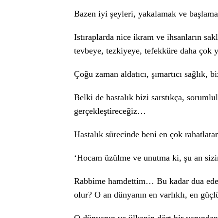
Bazen iyi şeyleri, yakalamak ve başlam
Istıraplarda nice ikram ve ihsanların sa
tevbeye, tezkiyeye, tefekküre daha çok 
Çoğu zaman aldatıcı, şımartıcı sağlık, b
Belki de hastalık bizi sarstıkça, soruml
gerçekleştireceğiz…
Hastalık sürecinde beni en çok rahatlatan
‘Hocam üzülme ve unutma ki, şu an sizin
Rabbime hamdettim… Bu kadar dua edeni 
olur? O an dünyanın en varlıklı, en güç