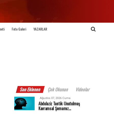
eeti
Foto Galeri
YAZARLAR
Son Eklenen
Çok Okunan
Videolar
Ağustos 07, 2026 Cuma
Abdulaziz Tantik: Unutulmuş
Kavramsal Şemamız…