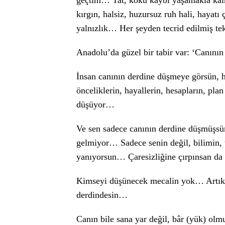
geçtim… Tat, koku kaybı yaşamakla kalm
kırgın, halsiz, huzursuz ruh hali, hayatı 
yalnızlık… Her şeyden tecrid edilmiş t
Anadolu’da güzel bir tabir var: ‘Canın
İnsan canının derdine düşmeye görsün, h
önceliklerin, hayallerin, hesapların, pl
düşüyor…
Ve sen sadece canının derdine düşmüşs
gelmiyor… Sadece senin değil, bilimin, t
yanıyorsun… Çaresizliğine çırpınsan 
Kimseyi düşünecek mecalin yok… Artık e
derdindesin…
Canın bile sana yar değil, bâr (yük) o