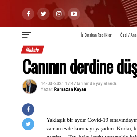
İz Bırakan Replikler
Özel / Ana
Makale
Canının derdine dü
14-03-2021 17:47
tarihinde yayınlandı.
Yazar:
Ramazan Kayan
Yaklaşık bir aydır Covid-19 sınavınday
zaman evde koronayı yaşadım. Korku, kay