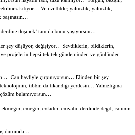
ıyorsun hayatın tadı, tuzu kalmıyor… Yorgun, bezgin,
çekilmez kılıyor… Ve özellikle; yalnızlık, yalnızlık,
ek başınasın…
ın derdine düşmek’ tam da bunu yaşıyorsun…
er şey düşüyor, değişiyor… Sevdiklerin, bildiklerin,
an ve projelerin hepsi tek tek gündeminden ve gönlünden
ün… Can havliyle çırpınıyorsun… Elinden bir şey
eknolojinin, tıbbın da tıkandığı yerdesin… Yalnızlığına
da çözüm bulamıyorsun…
kmeğin, emeğin, evladın, emvalin derdinde değil, canının
lmuş durumda…