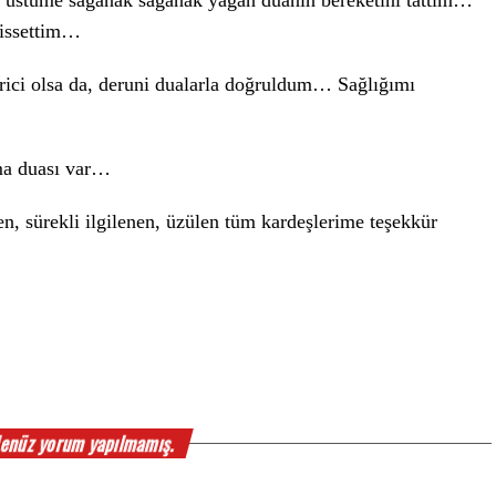
n üstüme sağanak sağanak yağan duanın bereketini tattım…
hissettim…
rici olsa da, deruni dualarla doğruldum… Sağlığımı
ama duası var…
n, sürekli ilgilenen, üzülen tüm kardeşlerime teşekkür
enüz yorum yapılmamış.