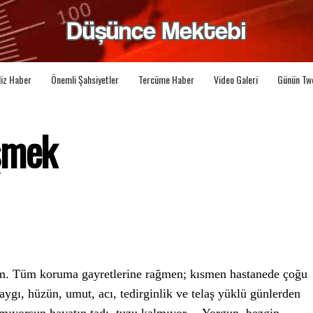
liz Haber
Önemli Şahsiyetler
Tercüme Haber
Video Galeri
Günün Tw
şmek
ım. Tüm koruma gayretlerine rağmen; kısmen hastanede çoğu
gı, hüzün, umut, acı, tedirginlik ve telaş yüklü günlerden