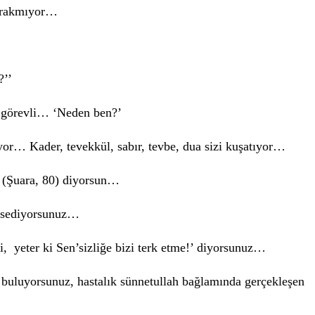
bırakmıyor…
?’’
 görevli… ‘Neden ben?’
yor… Kader, tevekkül, sabır, tevbe, dua sizi kuşatıyor…
’ (Şuara, 80) diyorsun…
issediyorsunuz…
bi, yeter ki Sen’sizliğe bizi terk etme!’ diyorsunuz…
 buluyorsunuz, hastalık sünnetullah bağlamında gerçekleşen