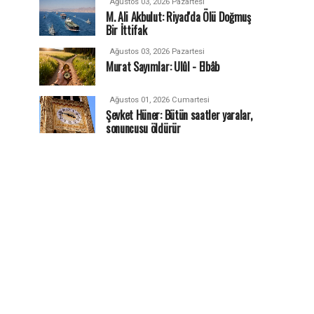
Ağustos 03, 2026 Pazartesi
M. Ali Akbulut: Riyad'da Ölü Doğmuş
Bir İttifak
Ağustos 03, 2026 Pazartesi
Murat Sayımlar: Ulûl - Elbâb
Ağustos 01, 2026 Cumartesi
Şevket Hüner: Bütün saatler yaralar,
sonuncusu öldürür