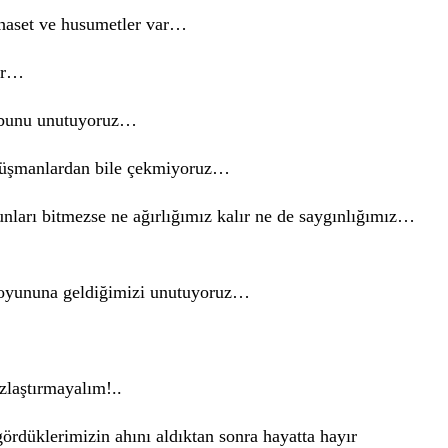
haset ve husumetler var…
lar…
, bunu unutuyoruz…
 düşmanlardan bile çekmiyoruz…
unları bitmezse ne ağırlığımız kalır ne de saygınlığımız…
n oyununa geldiğimizi unutuyoruz…
ızlaştırmayalım!..
gördüklerimizin ahını aldıktan sonra hayatta hayır