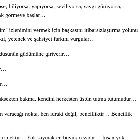
pse; biliyorsa, yapıyorsa, seviliyorsa, saygı görüyorsa,
arak görmeye başlar…
'' izlenimini vermek için başkasını itibarsızlaştırma yolunu
kıl, yetenek ve şahsiyet farkını vurgular…
güdüsünün güdümüne giriverir…
ir…
ur…
yüksekten bakma, kendini herkesten üstün tutma tutumudur…
in varacağı nokta, ben idraki değil, bencilliktir… Bencillik
tirmektir… Yok saymak en büyük cezadır… İnsan yok