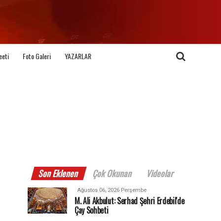
eeti
Foto Galeri
YAZARLAR
Son Eklenen
Çok Okunan
Videolar
Ağustos 06, 2026 Perşembe
M. Ali Akbulut: Serhad Şehri Erdebil'de
Çay Sohbeti