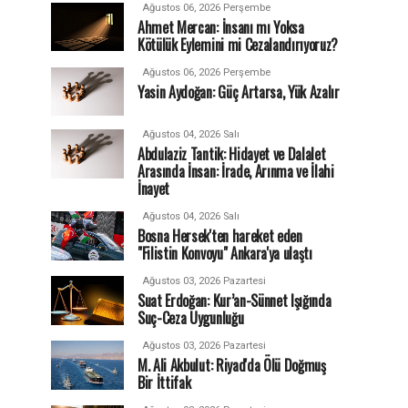
Ağustos 06, 2026 Perşembe
Ahmet Mercan: İnsanı mı Yoksa
Kötülük Eylemini mi Cezalandırıyoruz?
Ağustos 06, 2026 Perşembe
Yasin Aydoğan: Güç Artarsa, Yük Azalır
Ağustos 04, 2026 Salı
Abdulaziz Tantik: Hidayet ve Dalalet
Arasında İnsan: İrade, Arınma ve İlahi
İnayet
Ağustos 04, 2026 Salı
Bosna Hersek'ten hareket eden
"Filistin Konvoyu" Ankara'ya ulaştı
Ağustos 03, 2026 Pazartesi
Suat Erdoğan: Kur’an-Sünnet Işığında
Suç-Ceza Uygunluğu
Ağustos 03, 2026 Pazartesi
M. Ali Akbulut: Riyad'da Ölü Doğmuş
Bir İttifak