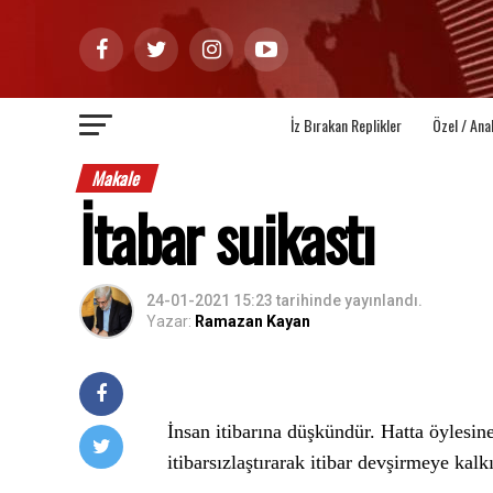
İz Bırakan Replikler
Özel / Ana
Makale
İtabar suikastı
24-01-2021 15:23
tarihinde yayınlandı.
Yazar:
Ramazan Kayan
İnsan itibarına düşkündür. Hatta öylesin
itibarsızlaştırarak itibar devşirmeye kal