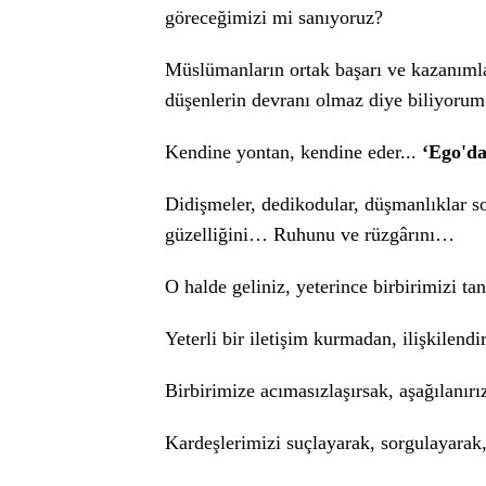
göreceğimizi mi sanıyoruz?
Müslümanların ortak başarı ve kazanımlar
düşenlerin devranı olmaz diye biliyor
Kendine yontan, kendine eder...
‘Ego'da
Didişmeler, dedikodular, düşmanlıklar 
güzelliğini… Ruhunu ve rüzgârını…
O halde geliniz, yeterince birbirimizi t
Yeterli bir iletişim kurmadan, ilişkile
Birbirimize acımasızlaşırsak, aşağılanır
Kardeşlerimizi suçlayarak, sorgulayarak