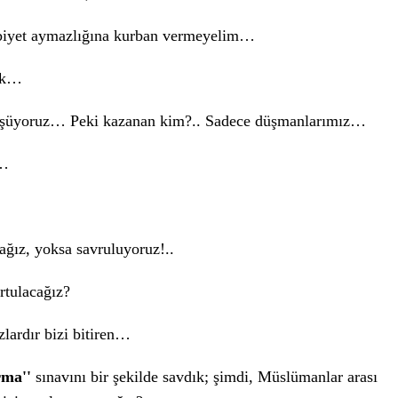
sabiyet aymazlığına kurban vermeyelim…
dük…
 düşüyoruz… Peki kazanan kim?.. Sadece düşmanlarımız…
k…
ağız, yoksa savruluyoruz!..
rtulacağız?
zlardır bizi bitiren…
rma''
sınavını bir şekilde savdık; şimdi, Müslümanlar arası