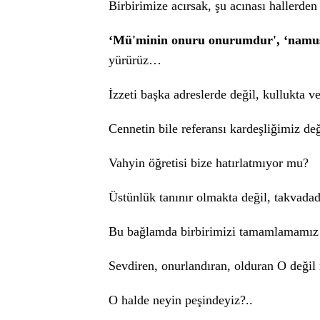
Birbirimize acırsak, şu acınası hallerde
‘Mü'minin onuru onurumdur', ‘nam
yürürüz…
İzzeti başka adreslerde değil, kullukta 
Cennetin bile referansı kardeşliğimiz değ
Vahyin öğretisi bize hatırlatmıyor mu?
Üstünlük tanınır olmakta değil, takvada
Bu bağlamda birbirimizi tamamlamamız 
Sevdiren, onurlandıran, olduran O değil
O halde neyin peşindeyiz?..