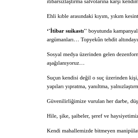
itibarsızlaştırma salvolarına karşı kendi
Ehli kıble arasındaki kıyım, yıkım kesin
‘'İtibar suikastı''
boyutunda kampanyalar,
argümanları… Topyekûn tehdit altında
Sosyal medya üzerinden gelen dezenfor
aşağılanıyoruz…
Suçun kendisi değil o suç üzerinden kiş
yapıları yıpratma, yanıltma, yalnızlaştı
Güvenilirliğimize vurulan her darbe, düş
Hile, şike, şaibeler, şeref ve haysiyetim
Kendi mahallemizde bitmeyen manipülat