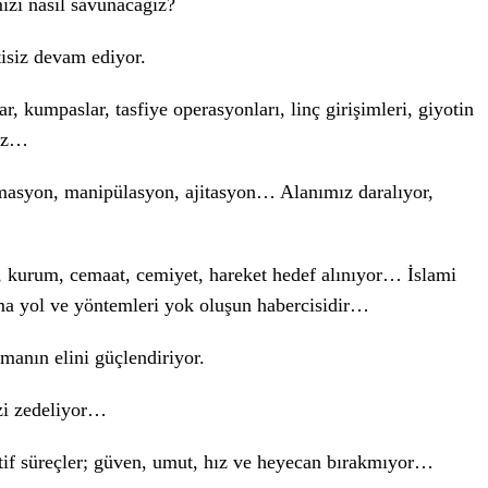
mizi nasıl savunacağız?
tisiz devam ediyor.
 kumpaslar, tasfiye operasyonları, linç girişimleri, giyotin
yız…
masyon, manipülasyon, ajitasyon… Alanımız daralıyor,
i, kurum, cemaat, cemiyet, hareket hedef alınıyor… İslami
rma yol ve yöntemleri yok oluşun habercisidir…
manın elini güçlendiriyor.
izi zedeliyor…
if süreçler; güven, umut, hız ve heyecan bırakmıyor…