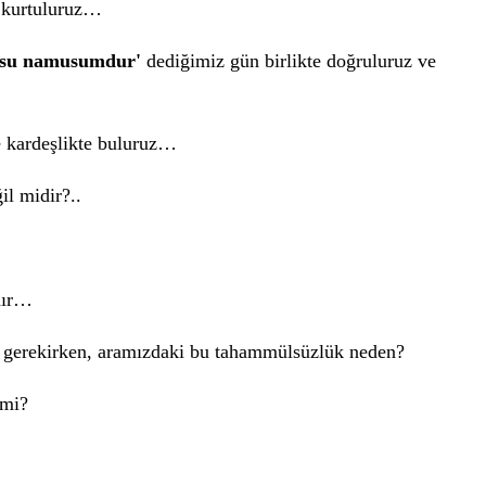
n kurtuluruz…
usu namusumdur'
dediğimiz gün birlikte doğruluruz ve
ve kardeşlikte buluruz…
il midir?..
dır…
gerekirken, aramızdaki bu tahammülsüzlük neden?
 mi?