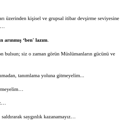
ı üzerinden kişisel ve grupsal itibar devşirme seviyesine
um…
n arınmış ‘ben' lazım
.
son bulsun; siz o zaman görün Müslümanların gücünü ve
anımadan, tanımlama yoluna gitmeyelim...
ndirmeyelim…
ız…
, saldırarak saygınlık kazanamayız…