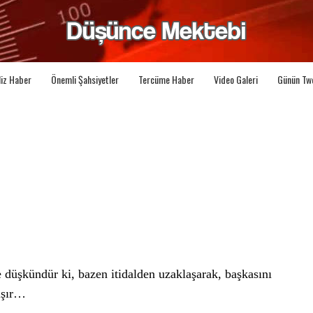
liz Haber
Önemli Şahsiyetler
Tercüme Haber
Video Galeri
Günün Tw
e düşkündür ki, bazen itidalden uzaklaşarak, başkasını
kışır…