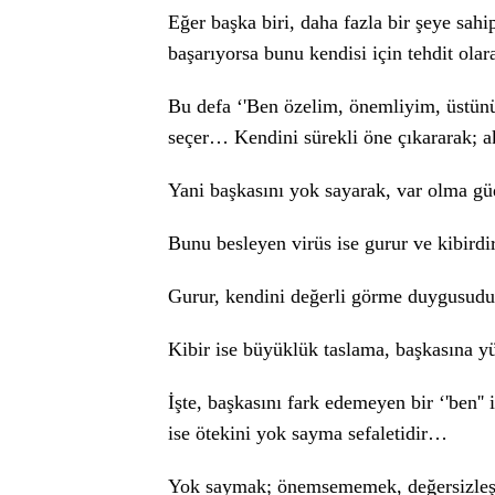
Eğer başka biri, daha fazla bir şeye sahi
başarıyorsa bunu kendisi için tehdit ol
Bu defa ‘'Ben özelim, önemliyim, üstünüm
seçer… Kendini sürekli öne çıkararak; a
Yani başkasını yok sayarak, var olma 
Bunu besleyen virüs ise gurur ve kibird
Gurur, kendini değerli görme duygusud
Kibir ise büyüklük taslama, başkasına 
İşte, başkasını fark edemeyen bir ‘'ben'' 
ise ötekini yok sayma sefaletidir…
Yok saymak; önemsememek, değersizleş