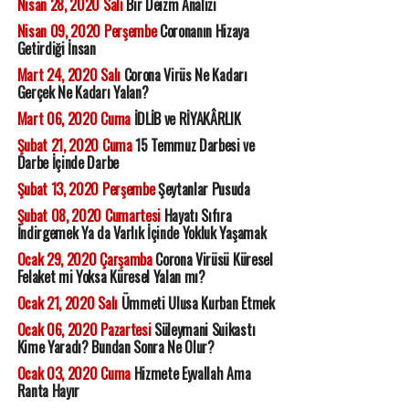
Nisan 28, 2020 Salı
Bir Deizm Analizi
Nisan 09, 2020 Perşembe
Coronanın Hizaya
Getirdiği İnsan
Mart 24, 2020 Salı
Corona Virüs Ne Kadarı
Gerçek Ne Kadarı Yalan?
Mart 06, 2020 Cuma
İDLİB ve RİYAKÂRLIK
Şubat 21, 2020 Cuma
15 Temmuz Darbesi ve
Darbe İçinde Darbe
Şubat 13, 2020 Perşembe
Şeytanlar Pusuda
Şubat 08, 2020 Cumartesi
Hayatı Sıfıra
İndirgemek Ya da Varlık İçinde Yokluk Yaşamak
Ocak 29, 2020 Çarşamba
Corona Virüsü Küresel
Felaket mi Yoksa Küresel Yalan mı?
Ocak 21, 2020 Salı
Ümmeti Ulusa Kurban Etmek
Ocak 06, 2020 Pazartesi
Süleymani Suikastı
Kime Yaradı? Bundan Sonra Ne Olur?
Ocak 03, 2020 Cuma
Hizmete Eyvallah Ama
Ranta Hayır