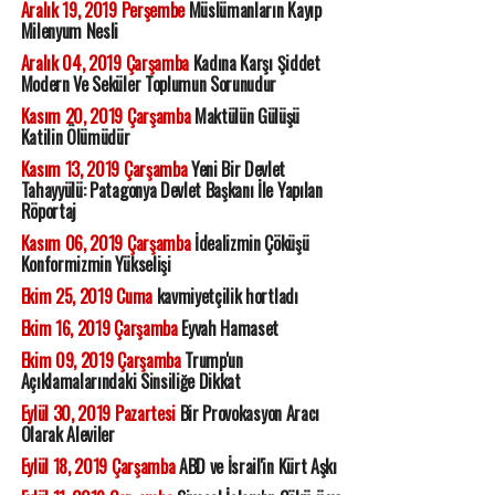
Aralık 19, 2019 Perşembe
Müslümanların Kayıp
Milenyum Nesli
Aralık 04, 2019 Çarşamba
Kadına Karşı Şiddet
Modern Ve Seküler Toplumun Sorunudur
Kasım 20, 2019 Çarşamba
Maktülün Gülüşü
Katilin Ölümüdür
Kasım 13, 2019 Çarşamba
Yeni Bir Devlet
Tahayyülü: Patagonya Devlet Başkanı İle Yapılan
Röportaj
Kasım 06, 2019 Çarşamba
İdealizmin Çöküşü
Konformizmin Yükselişi
Ekim 25, 2019 Cuma
kavmiyetçilik hortladı
Ekim 16, 2019 Çarşamba
Eyvah Hamaset
Ekim 09, 2019 Çarşamba
Trump'un
Açıklamalarındaki Sinsiliğe Dikkat
Eylül 30, 2019 Pazartesi
Bir Provokasyon Aracı
Olarak Aleviler
Eylül 18, 2019 Çarşamba
ABD ve İsrail'in Kürt Aşkı