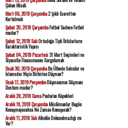
Mart 13, 2019 Çarşamba
Beka Sorunu ve Yalancı
Çoban Misali
Mart 06, 2019 Çarşamba
2 Şıklı Esaretten
Kurtulmak
Şubat 20, 2019 Çarşamba
Futbol Sadece Futbol
mudur?
Şubat 12, 2019 Salı
Ortadoğu Tipli İktidarların
Karakteristik Yapısı
Şubat 04, 2019 Pazartesi
31 Mart Seçimleri ve
Siyasetin Finansmanını Sorgulamak
Ocak 30, 2019 Çarşamba
Bu Ülkede Solcular ve
İslamcılar Niçin Birbirine Düşman?
Ocak 17, 2019 Perşembe
Düşmanımın Düşmanı
Dostum mudur?
Aralık 28, 2018 Cuma
Pavlov'un Köpekleri
Aralık 19, 2018 Çarşamba
Müslümanlar Bugün
Konuşmayacaksa Ne Zaman Konuşacak?
Aralık 11, 2018 Salı
Alkolün Dokunulmazlığı mı
Var?