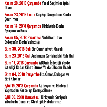
Kasım 28, 2018 Çarşamba
Yerel Seçimler İptal
Olsun
Kasım 23, 2018 Cuma
Kaşıkçı Cinayetinin Ranta
Çevrilmesi
Kasım 14, 2018 Çarşamba
Türkiye'de Derin
Ayrışma ve Kaos
Kasım 05, 2018 Pazartesi
Abdülhamit ve
Erdoğan'ın Derin Yalnızlığı
Ekim 30, 2018 Salı
Bir Cumhuriyet Masalı
Ekim 23, 2018 Salı
Andımızın Gerisindeki Ruh Hali
Ekim 17, 2018 Çarşamba
ABD'nin İstediği Yerde
İstediği Kadar Cihat Etmek Ya da Cihadın İfsadı
Ekim 04, 2018 Perşembe
Hz. Ömer, Erdoğan ve
Eğri Kılıçlar
Eylül 19, 2018 Çarşamba
Ajitasyon ve Edebiyat
Yapmadan Kerbelayı Konuşabilmek
Eylül 08, 2018 Cumartesi
Türkiyenin Suriyede
Yılanlarla Dansı ve Stratejik Hatalarımız