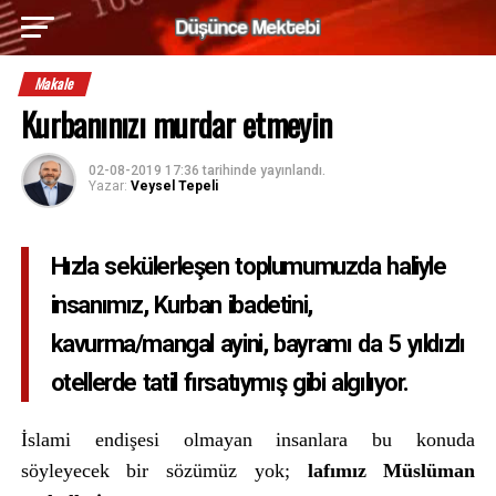
Makale
Kurbanınızı murdar etmeyin
02-08-2019 17:36
tarihinde yayınlandı.
Yazar:
Veysel Tepeli
Hızla sekülerleşen toplumumuzda haliyle
insanımız, Kurban ibadetini,
kavurma/mangal ayini, bayramı da 5 yıldızlı
otellerde tatil fırsatıymış gibi algılıyor.
İslami endişesi olmayan insanlara bu konuda
söyleyecek bir sözümüz yok;
lafımız Müslüman