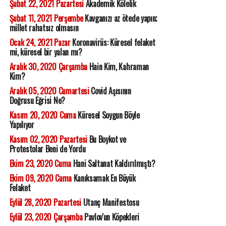
Şubat 22, 2021 Pazartesi
Akademik Kölelik
Şubat 11, 2021 Perşembe
Kavganızı az ötede yapın;
millet rahatsız olmasın
Ocak 24, 2021 Pazar
Koronavirüs: Küresel felaket
mi, küresel bir yalan mı?
Aralık 30, 2020 Çarşamba
Hain Kim, Kahraman
Kim?
Aralık 05, 2020 Cumartesi
Covid Aşısının
Doğrusu Eğrisi Ne?
Kasım 20, 2020 Cuma
Küresel Soygun Böyle
Yapılıyor
Kasım 02, 2020 Pazartesi
Bu Boykot ve
Protestolar Beni de Yordu
Ekim 23, 2020 Cuma
Hani Saltanat Kaldırılmıştı?
Ekim 09, 2020 Cuma
Kanıksamak En Büyük
Felaket
Eylül 28, 2020 Pazartesi
Utanç Manifestosu
Eylül 23, 2020 Çarşamba
Pavlov'un Köpekleri