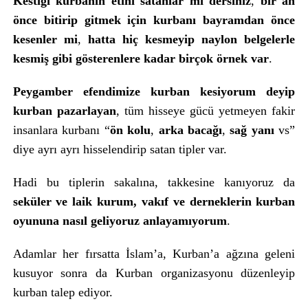
Kestiği kurbanın etini satanlar mı dersiniz
,
bir an
önce bitirip gitmek için kurbanı bayramdan önce
kesenler mi
,
hatta hiç kesmeyip naylon belgelerle
kesmiş gibi gösterenlere kadar birçok örnek var
.
Peygamber efendimize kurban kesiyorum deyip
kurban pazarlayan
, tüm hisseye gücü yetmeyen fakir
insanlara kurbanı “
ön kolu
,
arka bacağı
,
sağ yanı
vs”
diye ayrı ayrı hisselendirip satan tipler var.
Hadi bu tiplerin sakalına, takkesine kanıyoruz da
seküler ve laik kurum, vakıf ve derneklerin kurban
oyununa nasıl geliyoruz anlayamıyorum
.
Adamlar her fırsatta İslam’a, Kurban’a ağzına geleni
kusuyor sonra da Kurban organizasyonu düzenleyip
kurban talep ediyor.