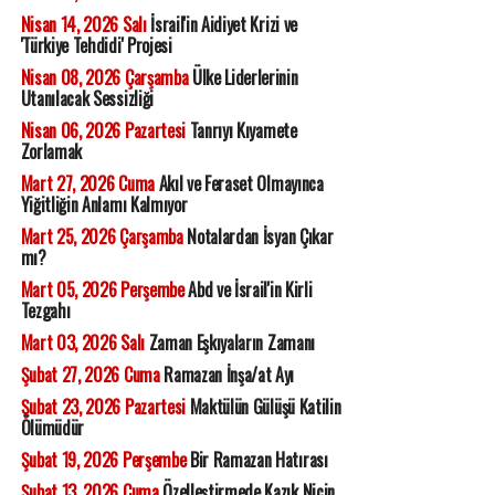
Nisan 14, 2026 Salı
İsrail'in Aidiyet Krizi ve
'Türkiye Tehdidi' Projesi
Nisan 08, 2026 Çarşamba
Ülke Liderlerinin
Utanılacak Sessizliği
Nisan 06, 2026 Pazartesi
Tanrıyı Kıyamete
Zorlamak
Mart 27, 2026 Cuma
Akıl ve Feraset Olmayınca
Yiğitliğin Anlamı Kalmıyor
Mart 25, 2026 Çarşamba
Notalardan İsyan Çıkar
mı?
Mart 05, 2026 Perşembe
Abd ve İsrail'in Kirli
Tezgahı
Mart 03, 2026 Salı
Zaman Eşkıyaların Zamanı
Şubat 27, 2026 Cuma
Ramazan İnşa/at Ayı
Şubat 23, 2026 Pazartesi
Maktülün Gülüşü Katilin
Ölümüdür
Şubat 19, 2026 Perşembe
Bir Ramazan Hatırası
Şubat 13, 2026 Cuma
Özelleştirmede Kazık Niçin