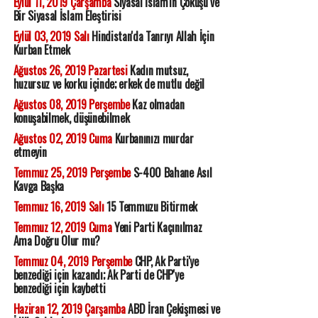
Eylül 11, 2019 Çarşamba
Siyasal İslam'ın Çöküşü ve
Bir Siyasal İslam Eleştirisi
Eylül 03, 2019 Salı
Hindistan'da Tanrıyı Allah İçin
Kurban Etmek
Ağustos 26, 2019 Pazartesi
Kadın mutsuz,
huzursuz ve korku içinde; erkek de mutlu değil
Ağustos 08, 2019 Perşembe
Kaz olmadan
konuşabilmek, düşünebilmek
Ağustos 02, 2019 Cuma
Kurbanınızı murdar
etmeyin
Temmuz 25, 2019 Perşembe
S-400 Bahane Asıl
Kavga Başka
Temmuz 16, 2019 Salı
15 Temmuzu Bitirmek
Temmuz 12, 2019 Cuma
Yeni Parti Kaçınılmaz
Ama Doğru Olur mu?
Temmuz 04, 2019 Perşembe
CHP, Ak Parti'ye
benzediği için kazandı; Ak Parti de CHP'ye
benzediği için kaybetti
Haziran 12, 2019 Çarşamba
ABD İran Çekişmesi ve