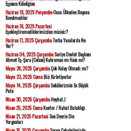
Eşyanın Köleliğine
Haziran 19, 2025 Perşembe
Onca Ülkeden Boşuna
Kovulmadılar
Haziran 16, 2025 Pazartesi
Eşekleştiremediklerimizden misiniz?
Haziran 11, 2025 Çarşamba
Torba Yasalarda Ne
Var?
Haziran 04, 2025 Çarşamba
Suriye Devlet Başkanı
Ahmet Eş-Şara (Colani) Kahraman mı Hain mi?
Mayıs 28, 2025 Çarşamba
Çok Kolay Olmadı mı?
Mayıs 23, 2025 Cuma
Bizi Kirletiyorlar
Mayıs 14, 2025 Çarşamba
Sekülerizmin En Büyük
Putu
Nisan 30, 2025 Çarşamba
Heyhat..!
Nisan 25, 2025 Cuma
Konfor / Rahat Bataklığı
Nisan 21, 2025 Pazartesi
Son Devrin Din
Yorgunları
Nisan 16, 2025 Çarşamba
Sorun Cehaletimizde