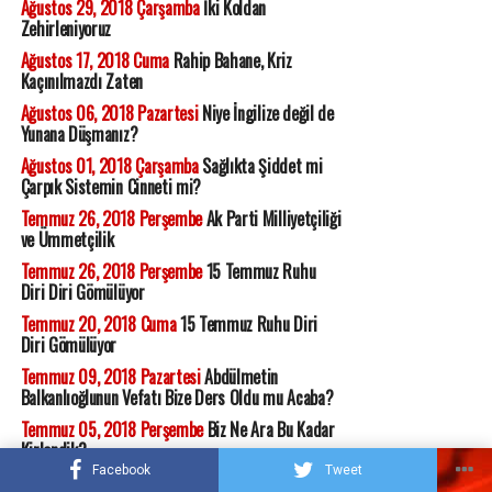
Ağustos 29, 2018 Çarşamba
İki Koldan
Zehirleniyoruz
Ağustos 17, 2018 Cuma
Rahip Bahane, Kriz
Kaçınılmazdı Zaten
Ağustos 06, 2018 Pazartesi
Niye İngilize değil de
Yunana Düşmanız?
Ağustos 01, 2018 Çarşamba
Sağlıkta Şiddet mi
Çarpık Sistemin Cinneti mi?
Temmuz 26, 2018 Perşembe
Ak Parti Milliyetçiliği
ve Ümmetçilik
Temmuz 26, 2018 Perşembe
15 Temmuz Ruhu
Diri Diri Gömülüyor
Temmuz 20, 2018 Cuma
15 Temmuz Ruhu Diri
Diri Gömülüyor
Temmuz 09, 2018 Pazartesi
Abdülmetin
Balkanlıoğlunun Vefatı Bize Ders Oldu mu Acaba?
Temmuz 05, 2018 Perşembe
Biz Ne Ara Bu Kadar
Kirlendik?
Facebook
Tweet
Haziran 25, 2018 Pazartesi
Seçim Sonuçlarını