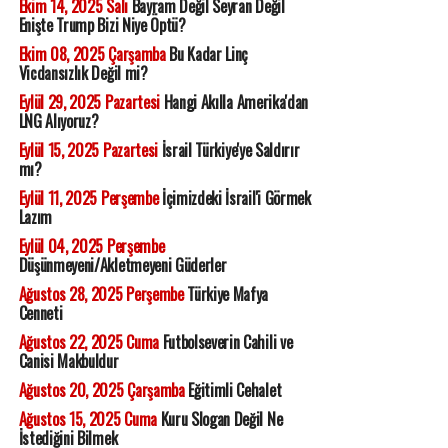
Ekim 14, 2025 Salı
Bayram Değil Seyran Değil
Enişte Trump Bizi Niye Öptü?
Ekim 08, 2025 Çarşamba
Bu Kadar Linç
Vicdansızlık Değil mi?
Eylül 29, 2025 Pazartesi
Hangi Akılla Amerika'dan
LNG Alıyoruz?
Eylül 15, 2025 Pazartesi
İsrail Türkiye'ye Saldırır
mı?
Eylül 11, 2025 Perşembe
İçimizdeki İsrail'i Görmek
Lazım
Eylül 04, 2025 Perşembe
Düşünmeyeni/Akletmeyeni Güderler
Ağustos 28, 2025 Perşembe
Türkiye Mafya
Cenneti
Ağustos 22, 2025 Cuma
Futbolseverin Cahili ve
Canisi Makbuldur
Ağustos 20, 2025 Çarşamba
Eğitimli Cehalet
Ağustos 15, 2025 Cuma
Kuru Slogan Değil Ne
İstediğini Bilmek