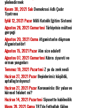
yönlendirmek
Kasım 30, 2021 Salı
Demokrasi Adlı Çadır
Tiyatrosu
Eylül 12, 2021 Pazar
Milli Katolik Eğitim Sistemi
Ağustos 28, 2021 Cumartesi
Türkiye'nin mülteci
gerçeği
Ağustos 20, 2021 Cuma
Afganistan'ın düşmanı
Afganistan'dır!
Ağustos 15, 2021 Pazar
Alın size adalet!
Ağustos 07, 2021 Cumartesi
Kıbrıs ziyareti ve
orman yangınları
Temmuz 19, 2021 Pazartesi
Z ya da zevk nesli
Haziran 27, 2021 Pazar
Beyinlerimiz küçüldü,
aptallaştırılıyoruz!
Haziran 27, 2021 Pazar
Koronavirüs: Bir yalan ve
küresel felaket mi?
Haziran 14, 2021 Pazartesi
Siyasette kabilecilik
Mayıs 28, 2021 Cuma
TRT'de Fethullah Gülen