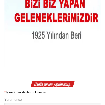
Henüz yorum yapılmamış.
*
İşaretli tüm alanları doldurunuz.
Yorumunuz