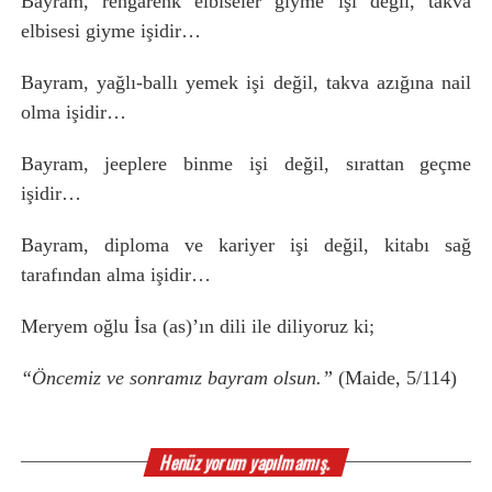
Bayram, rengârenk elbiseler giyme işi değil, takva
elbisesi giyme işidir…
Bayram, yağlı-ballı yemek işi değil, takva azığına nail
olma işidir…
Bayram, jeeplere binme işi değil, sırattan geçme
işidir…
Bayram, diploma ve kariyer işi değil, kitabı sağ
tarafından alma işidir…
Meryem oğlu İsa (as)’ın dili ile diliyoruz ki;
“Öncemiz ve sonramız bayram olsun.”
(Maide, 5/114)
Henüz yorum yapılmamış.