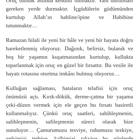
Oruç tutmak aslında kendini tutmaktır. Yani durulması
gereken yerde durmaktır. İçgüdülerin güdümünden
kurtulup Allah’ın habline/ipine ve Habibine
tutunmaktır…
Ramazan hilali ile yeni bir hâle ve yeni bir hayata doğru
hareketlenmiş oluyoruz. Dağınık, belirsiz, bulanık ve
boş bir yaşamın kuşatmasından kurtulup, kullukta
toparlanmak için oruç en güzel bir fırsattır. Bu vesile ile
hayatı rotasına oturtma imkânı bulmuş oluyoruz…
Kulluğun sağlaması, hataların telafisi için oruç
önümüzü açtı. Kırık-dökük, derme-çatma bir yaşama
çeki-düzen vermek için ele geçen bu fırsatı basiretli
kullanmalıyız. Çünkü oruç saatleri, sahihleşmenin,
salihleşmenin, safileşmenin süreci olarak bize
sunuluyor… Çamurumuzu tesviye, ruhumuzu tezkiye,
nefsimizi terbiye, kalbimizi takviye bu günlerde