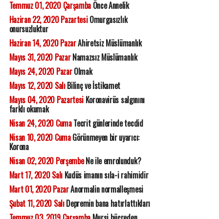
Temmuz 01, 2020 Çarşamba
Önce Annelik
Haziran 22, 2020 Pazartesi
Omurgasızlık
onursuzluktur
Haziran 14, 2020 Pazar
Ahiretsiz Müslümanlık
Mayıs 31, 2020 Pazar
Namazsız Müslümanlık
Mayıs 24, 2020 Pazar
Olmak
Mayıs 12, 2020 Salı
Bilinç ve İstikamet
Mayıs 04, 2020 Pazartesi
Koronavirüs salgınını
farklı okumak
Nisan 24, 2020 Cuma
Tecrit günlerinde tecdid
Nisan 10, 2020 Cuma
Görünmeyen bir uyarıcı:
Korona
Nisan 02, 2020 Perşembe
Ne ile emrolunduk?
Mart 17, 2020 Salı
Kudüs imanın sıla-i rahimidir
Mart 01, 2020 Pazar
Anormalin normalleşmesi
Şubat 11, 2020 Salı
Depremin bana hatırlattıkları
Temmuz 03, 2019 Çarşamba
Mursi hücreden