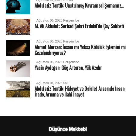
Abdulaziz Tantik: Unutulmuş Kavramsal Şemamız…
Ağustos 06, 2026 Perşembe
M. Ali Akbulut: Serhad Şehri Erdebil'de Çay Sohbeti
Ağustos 06, 2026 Perşembe
Ahmet Mercan: İnsanı mı Yoksa Kötülük Eylemini mi
Cezalandırıyoruz?
Ağustos 06, 2026 Perşembe
Yasin Aydoğan: Güç Artarsa, Yük Azalır
Ağustos 04, 2026 Salı
Abdulaziz Tantik: Hidayet ve Dalalet Arasında İnsan:
İrade, Arınma ve İlahi İnayet