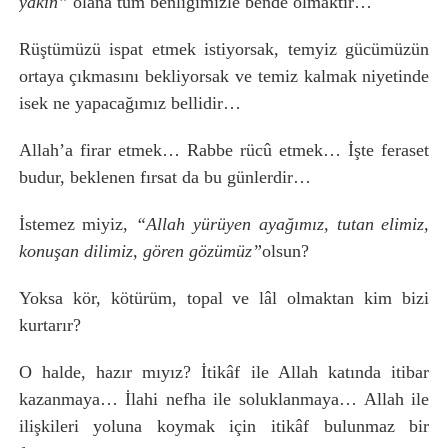
yakın”
olana tüm benliğimizle bende olmaktır…
Rüştümüzü ispat etmek istiyorsak, temyiz gücümüzün
ortaya çıkmasını bekliyorsak ve temiz kalmak niyetinde
isek ne yapacağımız bellidir…
Allah’a firar etmek… Rabbe rücû etmek… İşte feraset
budur, beklenen fırsat da bu günlerdir…
İstemez miyiz,
“Allah yürüyen ayağımız, tutan elimiz,
konuşan dilimiz, gören gözümüz”
olsun?
Yoksa kör, kötürüm, topal ve lâl olmaktan kim bizi
kurtarır?
O halde, hazır mıyız? İtikâf ile Allah katında itibar
kazanmaya… İlahi nefha ile soluklanmaya… Allah ile
ilişkileri yoluna koymak için itikâf bulunmaz bir