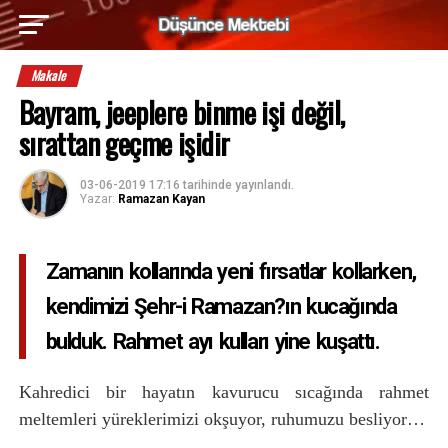
Makale
Bayram, jeeplere binme işi değil,
sırattan geçme işidir
03-06-2019 17:16
tarihinde yayınlandı.
Yazar:
Ramazan Kayan
Zamanın kollarında yeni fırsatlar kollarken,
kendimizi Şehr-i Ramazan?ın kucağında
bulduk. Rahmet ayı kulları yine kuşattı.
Kahredici bir hayatın kavurucu sıcağında rahmet
meltemleri yüreklerimizi okşuyor, ruhumuzu besliyor…