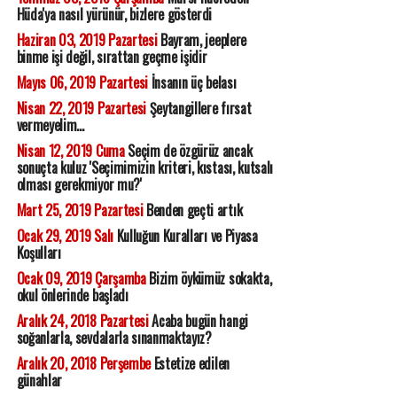
Hüda'ya nasıl yürünür, bizlere gösterdi
Haziran 03, 2019 Pazartesi
Bayram, jeeplere
binme işi değil, sırattan geçme işidir
Mayıs 06, 2019 Pazartesi
İnsanın üç belası
Nisan 22, 2019 Pazartesi
Şeytangillere fırsat
vermeyelim...
Nisan 12, 2019 Cuma
Seçim de özgürüz ancak
sonuçta kuluz 'Seçimimizin kriteri, kıstası, kutsalı
olması gerekmiyor mu?'
Mart 25, 2019 Pazartesi
Benden geçti artık
Ocak 29, 2019 Salı
Kulluğun Kuralları ve Piyasa
Koşulları
Ocak 09, 2019 Çarşamba
Bizim öykümüz sokakta,
okul önlerinde başladı
Aralık 24, 2018 Pazartesi
Acaba bugün hangi
soğanlarla, sevdalarla sınanmaktayız?
Aralık 20, 2018 Perşembe
Estetize edilen
günahlar