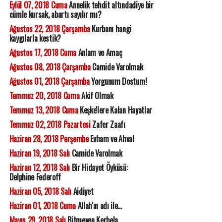
Eylül 07, 2018 Cuma
Annelik tehdit altındadiye bir
cümle kursak, abartı sayılır mı?
Ağustos 22, 2018 Çarşamba
Kurbanı hangi
kaygılarla kestik?
Ağustos 17, 2018 Cuma
Anlam ve Amaç
Ağustos 08, 2018 Çarşamba
Camide Varolmak
Ağustos 01, 2018 Çarşamba
Yorgunum Dostum!
Temmuz 20, 2018 Cuma
Akif Olmak
Temmuz 13, 2018 Cuma
Keşke'lere Kalan Hayatlar
Temmuz 02, 2018 Pazartesi
Zafer Zaafı
Haziran 28, 2018 Perşembe
Evham ve Ahval
Haziran 19, 2018 Salı
Camide Varolmak
Haziran 12, 2018 Salı
Bir Hidayet Öyküsü:
Delphine Federoff
Haziran 05, 2018 Salı
Aidiyet
Haziran 01, 2018 Cuma
Allah'ın adı ile...
Mayıs 29, 2018 Salı
Bitmeyen Kerbela