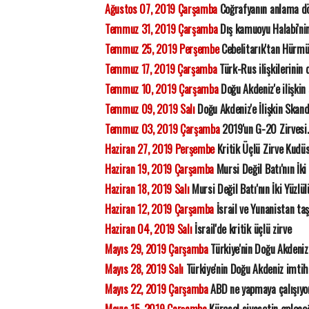
Ağustos 07, 2019 Çarşamba
Coğrafyanın anlama dö
Temmuz 31, 2019 Çarşamba
Dış kamuoyu Halabi'nin
Temmuz 25, 2019 Perşembe
Cebelitarık'tan Hürmü
Temmuz 17, 2019 Çarşamba
Türk-Rus ilişkilerinin
Temmuz 10, 2019 Çarşamba
Doğu Akdeniz'e ilişkin
Temmuz 09, 2019 Salı
Doğu Akdeniz'e İlişkin Skan
Temmuz 03, 2019 Çarşamba
2019'un G-20 Zirvesi.
Haziran 27, 2019 Perşembe
Kritik Üçlü Zirve Kudüs
Haziran 19, 2019 Çarşamba
Mursi Değil Batı'nın İki
Haziran 18, 2019 Salı
Mursi Değil Batı'nın İki Yüzlü
Haziran 12, 2019 Çarşamba
İsrail ve Yunanistan ta
Haziran 04, 2019 Salı
İsrail'de kritik üçlü zirve
Mayıs 29, 2019 Çarşamba
Türkiye'nin Doğu Akdeniz
Mayıs 28, 2019 Salı
Türkiye'nin Doğu Akdeniz imtih
Mayıs 22, 2019 Çarşamba
ABD ne yapmaya çalışıyo