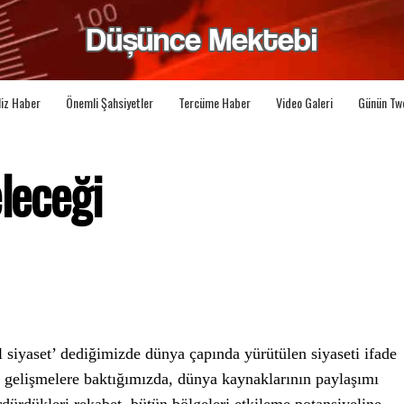
liz Haber
Önemli Şahsiyetler
Tercüme Haber
Video Galeri
Günün Tw
eleceği
 siyaset’ dediğimizde dünya çapında yürütülen siyaseti ifade
 gelişmelere baktığımızda, dünya kaynaklarının paylaşımı