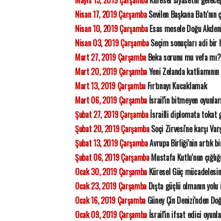
Mayıs 15, 2019 Çarşamba
Küresel siyasetin gelece
Nisan 17, 2019 Çarşamba
Sevilen Başkana Batı'nın 
Nisan 10, 2019 Çarşamba
Esas mesele Doğu Akdeniz
Nisan 03, 2019 Çarşamba
Seçim sonuçları adi bir h
Mart 27, 2019 Çarşamba
Beka sorunu mu vefa mı?
Mart 20, 2019 Çarşamba
Yeni Zelanda katliamının 
Mart 13, 2019 Çarşamba
Fırtınayı Kucaklamak
Mart 06, 2019 Çarşamba
İsrail'in bitmeyen oyunlar
Şubat 27, 2019 Çarşamba
İsrailli diplomata tokat 
Şubat 20, 2019 Çarşamba
Soçi Zirvesi'ne karşı Va
Şubat 13, 2019 Çarşamba
Avrupa Birliği'nin artık b
Şubat 06, 2019 Çarşamba
Mustafa Kutlu'nun çığlığ
Ocak 30, 2019 Çarşamba
Küresel Güç mücadelesin
Ocak 23, 2019 Çarşamba
Dışta güçlü olmanın yolu 
Ocak 16, 2019 Çarşamba
Güney Çin Denizi'nden Doğ
Ocak 09, 2019 Çarşamba
İsrail'in ifsat edici oyunla