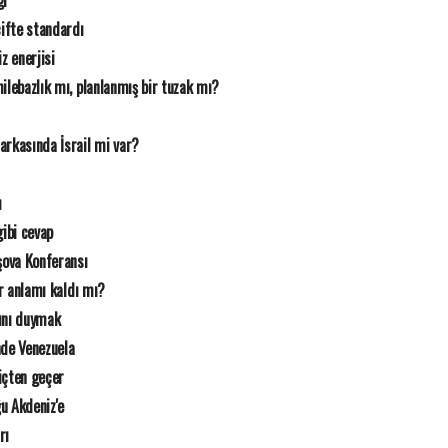
ği
çifte standardı
 enerjisi
ilebazlık mı, planlanmış bir tuzak mı?
arkasında İsrail mi var?
ı
gibi cevap
rşova Konferansı
ir anlamı kaldı mı?
ını duymak
de Venezuela
içten geçer
u Akdeniz'e
rı