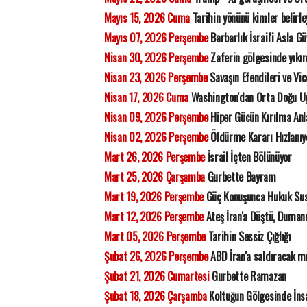
Mayıs 15, 2026 Cuma
Tarihin yönünü kimler belirl
Mayıs 07, 2026 Perşembe
Barbarlık İsrail'i Asla G
Nisan 30, 2026 Perşembe
Zaferin gölgesinde yıkı
Nisan 23, 2026 Perşembe
Savaşın Efendileri ve Vic
Nisan 17, 2026 Cuma
Washington'dan Orta Doğu Uy
Nisan 09, 2026 Perşembe
Hiper Gücün Kırılma Anl
Nisan 02, 2026 Perşembe
Öldürme Kararı Hızlanıyo
Mart 26, 2026 Perşembe
İsrail İçten Bölünüyor
Mart 25, 2026 Çarşamba
Gurbette Bayram
Mart 19, 2026 Perşembe
Güç Konuşunca Hukuk Su
Mart 12, 2026 Perşembe
Ateş İran'a Düştü, Duman
Mart 05, 2026 Perşembe
Tarihin Sessiz Çığlığı
Şubat 26, 2026 Perşembe
ABD İran'a saldıracak m
Şubat 21, 2026 Cumartesi
Gurbette Ramazan
Şubat 18, 2026 Çarşamba
Koltuğun Gölgesinde İns