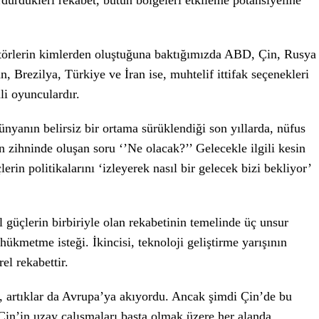
rdürdükleri rekabet, bütün bölgeleri etkileme potansiyeline
ktörlerin kimlerden oluştuğuna baktığımızda ABD, Çin, Rusya
 Brezilya, Türkiye ve İran ise, muhtelif ittifak seçenekleri
li oyunculardır.
dünyanın belirsiz bir ortama sürüklendiği son yıllarda, nüfus
zihninde oluşan soru ‘’Ne olacak?’’ Gelecekle ilgili kesin
erin politikalarını ‘izleyerek nasıl bir gelecek bizi bekliyor’
güçlerin birbiriyle olan rekabetinin temelinde üç unsur
ükmetme isteği. İkincisi, teknoloji geliştirme yarışının
el rekabettir.
 artıklar da Avrupa’ya akıyordu. Ancak şimdi Çin’de bu
Çin’in uzay çalışmaları başta olmak üzere her alanda