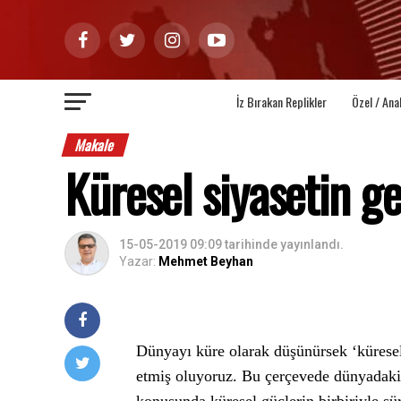
İz Bırakan Replikler
Özel / Ana
Makale
Küresel siyasetin g
15-05-2019 09:09
tarihinde yayınlandı.
Yazar:
Mehmet Beyhan
Dünyayı küre olarak düşünürsek ‘küresel
etmiş oluyoruz. Bu çerçevede dünyadaki