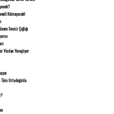
eyecek?
üvenli Kılmayacak!
m
danın Sessiz Çığlığı
arısı
arı
r Vicdan Yavaşlıyor
suyor
ı Tüm Ortadoğu'da
ı?
an