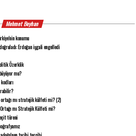
Mehmet Beyhan
rkiye'nin konumu
n doğruladı: Erdoğan işgali engelledi
litik Özerklik
 büyüyor mu?
 kodları
rabilir?
k ortağı mı stratejik külfeti mi? (2)
 Ortağı mı Stratejik Külfeti mi?
çit töreni
coğrafyamız
doğu'nun tarihi tercihi