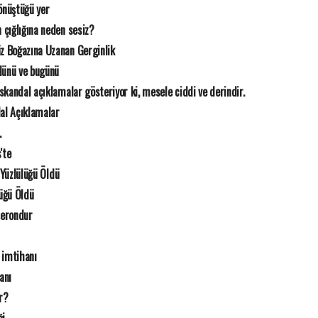
nüştüğü yer
 çığlığına neden sesiz?
z Boğazına Uzanan Gerginlik
 dünü ve bugünü
 skandal açıklamalar gösteriyor ki, mesele ciddi ve derindir.
dal Açıklamalar
.
'te
 Yüzlülüğü Öldü
lüğü Öldü
şerondur
 imtihanı
anı
r?