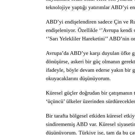
teknolojiye yaptığı yatırımlar ABD’yi en
ABD’yi endişelendiren sadece Çin ve Rus
endişeleniyor. Özellikle ‘’Avrupa kend
‘’Sarı Yelekliler Hareketini’’ ABD’nin org
Avrupa’da ABD’ye karşı duyulan öfke git
dönüşürse, askeri bir güç olmanın gerekt
ifadeyle, böyle devam ederse yakın bir ge
okuyacaklarını düşünüyorum.
Küresel güçler doğrudan bir çatışmanın t
‘üçüncü’ ülkeler üzerinden sürdürecekler
Bir tarafta bölgesel etkiden küresel etkiye
sindirememiş ABD var. Küresel siyasetin 
düşünüyorum. Türkiye ise, tam da bu çat