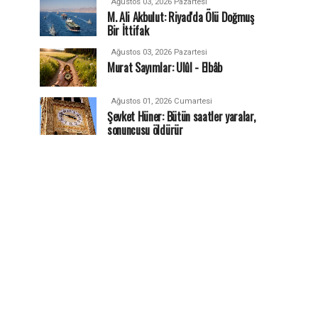
Ağustos 03, 2026 Pazartesi
M. Ali Akbulut: Riyad'da Ölü Doğmuş
Bir İttifak
Ağustos 03, 2026 Pazartesi
Murat Sayımlar: Ulûl - Elbâb
Ağustos 01, 2026 Cumartesi
Şevket Hüner: Bütün saatler yaralar,
sonuncusu öldürür