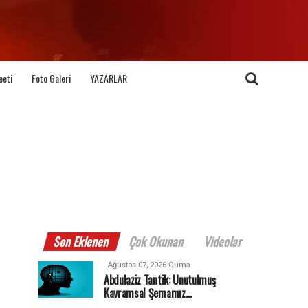
eeti
Foto Galeri
YAZARLAR
Son Eklenen
Çok Okunan
Videolar
Ağustos 07, 2026 Cuma
Abdulaziz Tantik: Unutulmuş
Kavramsal Şemamız…