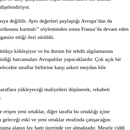
dişelendiriyor.
ya değildir. Aynı değerleri paylaştığı Avrupa’dan da
i ordusunu kurmalı’’ söyleminden sonra Fransa’da devam eden
anize ettiği ileri sürüldü.
tikçe kökleşiyor ve bu durum bir tehdit algılamasına
irdiği harcamaları Avrupalılar yapacaklardır. Çok açık bir
lecekte taraflar birbirine karşı askeri meydan bile
araflara yükleyeceği maliyetleri düşünerek, rekabeti
.
 erişen yeni ortaklar, diğer tarafta bu ortaklığı içine
geleceği eski ve yeni ortaklar etrafında çatışacağını
ışma alanın fay hattı üzerinde yer almaktadır. Mesele ciddi