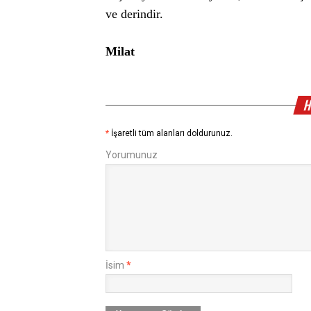
ve derindir.
Milat
H
*
İşaretli tüm alanları doldurunuz.
Yorumunuz
İsim
*