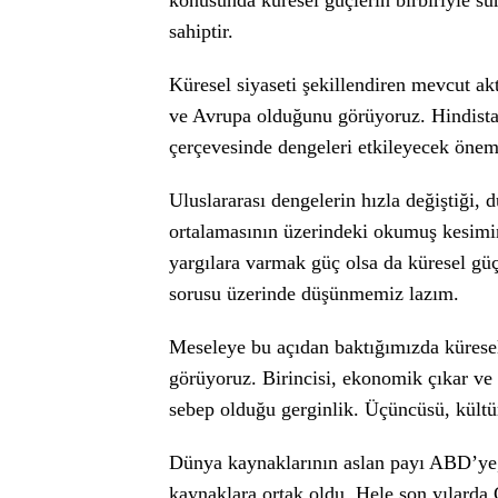
konusunda küresel güçlerin birbiriyle sü
sahiptir.
Küresel siyaseti şekillendiren mevcut a
ve Avrupa olduğunu görüyoruz. Hindistan,
çerçevesinde dengeleri etkileyecek önem
Uluslararası dengelerin hızla değiştiği, 
ortalamasının üzerindeki okumuş kesimin 
yargılara varmak güç olsa da küresel güçl
sorusu üzerinde düşünmemiz lazım.
Meseleye bu açıdan baktığımızda küresel 
görüyoruz. Birincisi, ekonomik çıkar ve h
sebep olduğu gerginlik. Üçüncüsü, kültür
Dünya kaynaklarının aslan payı ABD’ye,
kaynaklara ortak oldu. Hele son yılarda 