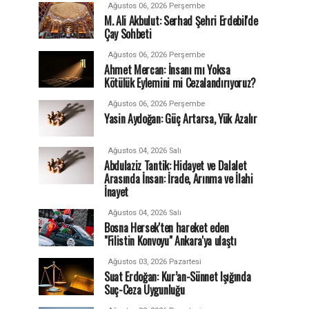
Ağustos 06, 2026 Perşembe
M. Ali Akbulut: Serhad Şehri Erdebil'de
Çay Sohbeti
Ağustos 06, 2026 Perşembe
Ahmet Mercan: İnsanı mı Yoksa
Kötülük Eylemini mi Cezalandırıyoruz?
Ağustos 06, 2026 Perşembe
Yasin Aydoğan: Güç Artarsa, Yük Azalır
Ağustos 04, 2026 Salı
Abdulaziz Tantik: Hidayet ve Dalalet
Arasında İnsan: İrade, Arınma ve İlahi
İnayet
Ağustos 04, 2026 Salı
Bosna Hersek'ten hareket eden
"Filistin Konvoyu" Ankara'ya ulaştı
Ağustos 03, 2026 Pazartesi
Suat Erdoğan: Kur’an-Sünnet Işığında
Suç-Ceza Uygunluğu