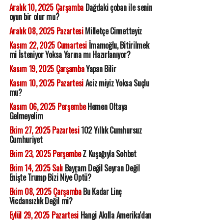
Aralık 10, 2025 Çarşamba
Dağdaki çoban ile senin
oyun bir olur mu?
Aralık 08, 2025 Pazartesi
Milletçe Cinnetteyiz
Kasım 22, 2025 Cumartesi
İmamoğlu, Bitirilmek
mi İsteniyor Yoksa Yarına mı Hazırlanıyor?
Kasım 19, 2025 Çarşamba
Yapan Bilir
Kasım 10, 2025 Pazartesi
Aciz miyiz Yoksa Suçlu
mu?
Kasım 06, 2025 Perşembe
Hemen Oltaya
Gelmeyelim
Ekim 27, 2025 Pazartesi
102 Yıllık Cumhursuz
Cumhuriyet
Ekim 23, 2025 Perşembe
Z Kuşağıyla Sohbet
Ekim 14, 2025 Salı
Bayram Değil Seyran Değil
Enişte Trump Bizi Niye Öptü?
Ekim 08, 2025 Çarşamba
Bu Kadar Linç
Vicdansızlık Değil mi?
Eylül 29, 2025 Pazartesi
Hangi Akılla Amerika'dan