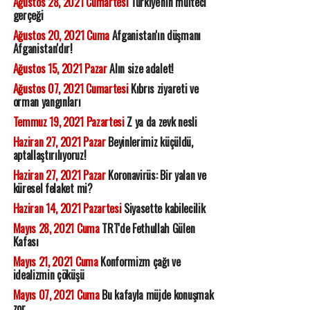
Ağustos 28, 2021 Cumartesi
Türkiye'nin mülteci
gerçeği
Ağustos 20, 2021 Cuma
Afganistan'ın düşmanı
Afganistan'dır!
Ağustos 15, 2021 Pazar
Alın size adalet!
Ağustos 07, 2021 Cumartesi
Kıbrıs ziyareti ve
orman yangınları
Temmuz 19, 2021 Pazartesi
Z ya da zevk nesli
Haziran 27, 2021 Pazar
Beyinlerimiz küçüldü,
aptallaştırılıyoruz!
Haziran 27, 2021 Pazar
Koronavirüs: Bir yalan ve
küresel felaket mi?
Haziran 14, 2021 Pazartesi
Siyasette kabilecilik
Mayıs 28, 2021 Cuma
TRT'de Fethullah Gülen
Kafası
Mayıs 21, 2021 Cuma
Konformizm çağı ve
idealizmin çöküşü
Mayıs 07, 2021 Cuma
Bu kafayla müjde konuşmak
zor