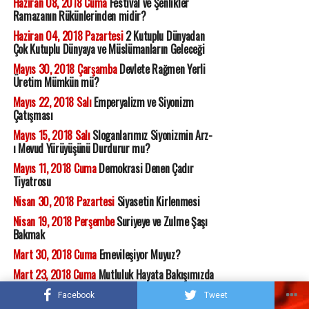
Haziran 08, 2018 Cuma
Festival ve Şenlikler
Ramazanın Rükünlerinden midir?
Haziran 04, 2018 Pazartesi
2 Kutuplu Dünyadan
Çok Kutuplu Dünyaya ve Müslümanların Geleceği
Mayıs 30, 2018 Çarşamba
Devlete Rağmen Yerli
Üretim Mümkün mü?
Mayıs 22, 2018 Salı
Emperyalizm ve Siyonizm
Çatışması
Mayıs 15, 2018 Salı
Sloganlarımız Siyonizmin Arz-
ı Mevud Yürüyüşünü Durdurur mu?
Mayıs 11, 2018 Cuma
Demokrasi Denen Çadır
Tiyatrosu
Nisan 30, 2018 Pazartesi
Siyasetin Kirlenmesi
Nisan 19, 2018 Perşembe
Suriyeye ve Zulme Şaşı
Bakmak
Mart 30, 2018 Cuma
Emevileşiyor Muyuz?
Mart 23, 2018 Cuma
Mutluluk Hayata Bakışımızda
Mart 15, 2018 Perşembe
İmamlar Böyle Yaparsa
Facebook
Tweet
Cemaat Ne Yapmaz ki