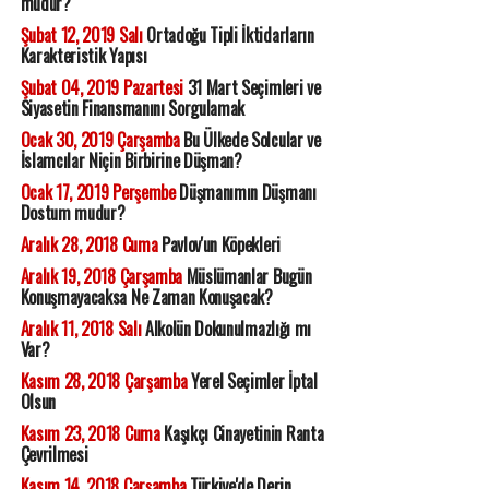
mudur?
Şubat 12, 2019 Salı
Ortadoğu Tipli İktidarların
Karakteristik Yapısı
Şubat 04, 2019 Pazartesi
31 Mart Seçimleri ve
Siyasetin Finansmanını Sorgulamak
Ocak 30, 2019 Çarşamba
Bu Ülkede Solcular ve
İslamcılar Niçin Birbirine Düşman?
Ocak 17, 2019 Perşembe
Düşmanımın Düşmanı
Dostum mudur?
Aralık 28, 2018 Cuma
Pavlov'un Köpekleri
Aralık 19, 2018 Çarşamba
Müslümanlar Bugün
Konuşmayacaksa Ne Zaman Konuşacak?
Aralık 11, 2018 Salı
Alkolün Dokunulmazlığı mı
Var?
Kasım 28, 2018 Çarşamba
Yerel Seçimler İptal
Olsun
Kasım 23, 2018 Cuma
Kaşıkçı Cinayetinin Ranta
Çevrilmesi
Kasım 14, 2018 Çarşamba
Türkiye'de Derin