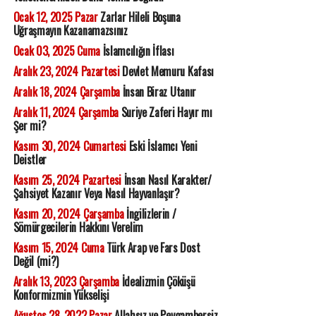
Ocak 12, 2025 Pazar
Zarlar Hileli Boşuna
Uğraşmayın Kazanamazsınız
Ocak 03, 2025 Cuma
İslamcılığın İflası
Aralık 23, 2024 Pazartesi
Devlet Memuru Kafası
Aralık 18, 2024 Çarşamba
İnsan Biraz Utanır
Aralık 11, 2024 Çarşamba
Suriye Zaferi Hayır mı
Şer mi?
Kasım 30, 2024 Cumartesi
Eski İslamcı Yeni
Deistler
Kasım 25, 2024 Pazartesi
İnsan Nasıl Karakter/
Şahsiyet Kazanır Veya Nasıl Hayvanlaşır?
Kasım 20, 2024 Çarşamba
İngilizlerin /
Sömürgecilerin Hakkını Verelim
Kasım 15, 2024 Cuma
Türk Arap ve Fars Dost
Değil (mi?)
Aralık 13, 2023 Çarşamba
İdealizmin Çöküşü
Konformizmin Yükselişi
Ağustos 28, 2022 Pazar
Allahsız ve Peygambersiz