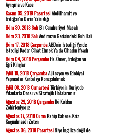
Ayrışma ve Kaos
Kasım 05, 2018 Pazartesi
Abdülhamit ve
Erdoğan'ın Derin Yalnızlığı
Ekim 30, 2018 Salı
Bir Cumhuriyet Masalı
Ekim 23, 2018 Salı
Andımızın Gerisindeki Ruh Hali
Ekim 17, 2018 Çarşamba
ABD'nin İstediği Yerde
İstediği Kadar Cihat Etmek Ya da Cihadın İfsadı
Ekim 04, 2018 Perşembe
Hz. Ömer, Erdoğan ve
Eğri Kılıçlar
Eylül 19, 2018 Çarşamba
Ajitasyon ve Edebiyat
Yapmadan Kerbelayı Konuşabilmek
Eylül 08, 2018 Cumartesi
Türkiyenin Suriyede
Yılanlarla Dansı ve Stratejik Hatalarımız
Ağustos 29, 2018 Çarşamba
İki Koldan
Zehirleniyoruz
Ağustos 17, 2018 Cuma
Rahip Bahane, Kriz
Kaçınılmazdı Zaten
Ağustos 06, 2018 Pazartesi
Niye İngilize değil de