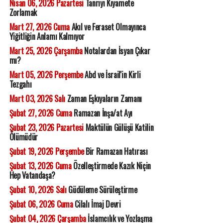
Nisan 06, 2026 Pazartesi
Tanrıyı Kıyamete
Zorlamak
Mart 27, 2026 Cuma
Akıl ve Feraset Olmayınca
Yiğitliğin Anlamı Kalmıyor
Mart 25, 2026 Çarşamba
Notalardan İsyan Çıkar
mı?
Mart 05, 2026 Perşembe
Abd ve İsrail'in Kirli
Tezgahı
Mart 03, 2026 Salı
Zaman Eşkıyaların Zamanı
Şubat 27, 2026 Cuma
Ramazan İnşa/at Ayı
Şubat 23, 2026 Pazartesi
Maktülün Gülüşü Katilin
Ölümüdür
Şubat 19, 2026 Perşembe
Bir Ramazan Hatırası
Şubat 13, 2026 Cuma
Özelleştirmede Kazık Niçin
Hep Vatandaşa?
Şubat 10, 2026 Salı
Güdüleme Sürüleştirme
Şubat 06, 2026 Cuma
Cilalı İmaj Devri
Şubat 04, 2026 Çarşamba
İslamcılık ve Yozlaşma