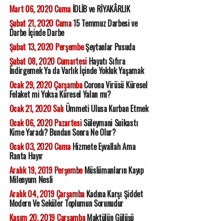
Mart 06, 2020 Cuma
İDLİB ve RİYAKÂRLIK
Şubat 21, 2020 Cuma
15 Temmuz Darbesi ve
Darbe İçinde Darbe
Şubat 13, 2020 Perşembe
Şeytanlar Pusuda
Şubat 08, 2020 Cumartesi
Hayatı Sıfıra
İndirgemek Ya da Varlık İçinde Yokluk Yaşamak
Ocak 29, 2020 Çarşamba
Corona Virüsü Küresel
Felaket mi Yoksa Küresel Yalan mı?
Ocak 21, 2020 Salı
Ümmeti Ulusa Kurban Etmek
Ocak 06, 2020 Pazartesi
Süleymani Suikastı
Kime Yaradı? Bundan Sonra Ne Olur?
Ocak 03, 2020 Cuma
Hizmete Eyvallah Ama
Ranta Hayır
Aralık 19, 2019 Perşembe
Müslümanların Kayıp
Milenyum Nesli
Aralık 04, 2019 Çarşamba
Kadına Karşı Şiddet
Modern Ve Seküler Toplumun Sorunudur
Kasım 20, 2019 Çarşamba
Maktülün Gülüşü