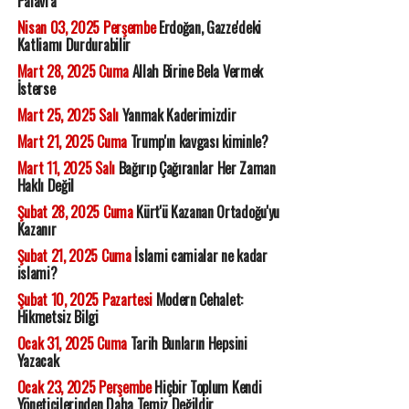
Palavra
Nisan 03, 2025 Perşembe
Erdoğan, Gazze'deki
Katliamı Durdurabilir
Mart 28, 2025 Cuma
Allah Birine Bela Vermek
İsterse
Mart 25, 2025 Salı
Yanmak Kaderimizdir
Mart 21, 2025 Cuma
Trump'ın kavgası kiminle?
Mart 11, 2025 Salı
Bağırıp Çağıranlar Her Zaman
Haklı Değil
Şubat 28, 2025 Cuma
Kürt'ü Kazanan Ortadoğu'yu
Kazanır
Şubat 21, 2025 Cuma
İslami camialar ne kadar
islami?
Şubat 10, 2025 Pazartesi
Modern Cehalet:
Hikmetsiz Bilgi
Ocak 31, 2025 Cuma
Tarih Bunların Hepsini
Yazacak
Ocak 23, 2025 Perşembe
Hiçbir Toplum Kendi
Yöneticilerinden Daha Temiz Değildir