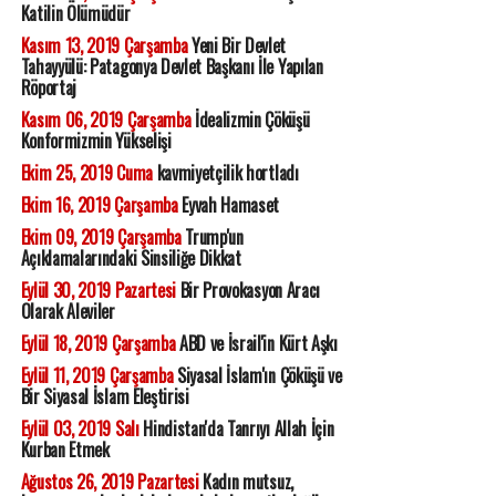
Katilin Ölümüdür
Kasım 13, 2019 Çarşamba
Yeni Bir Devlet
Tahayyülü: Patagonya Devlet Başkanı İle Yapılan
Röportaj
Kasım 06, 2019 Çarşamba
İdealizmin Çöküşü
Konformizmin Yükselişi
Ekim 25, 2019 Cuma
kavmiyetçilik hortladı
Ekim 16, 2019 Çarşamba
Eyvah Hamaset
Ekim 09, 2019 Çarşamba
Trump'un
Açıklamalarındaki Sinsiliğe Dikkat
Eylül 30, 2019 Pazartesi
Bir Provokasyon Aracı
Olarak Aleviler
Eylül 18, 2019 Çarşamba
ABD ve İsrail'in Kürt Aşkı
Eylül 11, 2019 Çarşamba
Siyasal İslam'ın Çöküşü ve
Bir Siyasal İslam Eleştirisi
Eylül 03, 2019 Salı
Hindistan'da Tanrıyı Allah İçin
Kurban Etmek
Ağustos 26, 2019 Pazartesi
Kadın mutsuz,