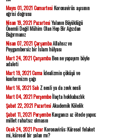
Mayıs 01, 2021 Cumartesi
Koronavirüs aşısının
eğrisi doğrusu
Nisan 19, 2021 Pazartesi
Yalanın Büyüklüğü
Önemli Değil Mühim Olan Hep Bir Ağızdan
Bağırmanız
Nisan 07, 2021 Çarşamba
Allahsız ve
Peygambersiz bir İslam hülyası
Mart 24, 2021 Çarşamba
Ben ne yapayım böyle
adaleti
Mart 19, 2021 Cuma
İdealizmin çöküşü ve
konformizm çağı
Mart 16, 2021 Salı
Z nesli ya da zevk nesli
Mart 04, 2021 Perşembe
İlaçta hokkabazlık
Şubat 22, 2021 Pazartesi
Akademik Kölelik
Şubat 11, 2021 Perşembe
Kavganızı az ötede yapın;
millet rahatsız olmasın
Ocak 24, 2021 Pazar
Koronavirüs: Küresel felaket
mi, küresel bir yalan mı?