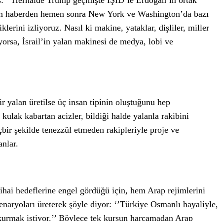
ış: ‘’Herhalde Trump geçmişte İŞİD’le Erdoğan’ın ortak
alan haberden hemen sonra New York ve Washington’da bazı
diklerini izliyoruz. Nasıl ki makine, yataklar, dişliler, miller
yorsa, İsrail’in yalan makinesi de medya, lobi ve
 yalan üretilse üç insan tipinin oluştuğunu hep
lak kabartan acizler, bildiği halde yalanla rakibini
içbir şekilde tenezzül etmeden rakipleriyle proje ve
anlar.
nihai hedeflerine engel gördüğü için, hem Arap rejimlerini
naryoları üreterek şöyle diyor: ‘’Türkiye Osmanlı hayaliyle,
 kurmak istiyor.’’ Böylece tek kurşun harcamadan Arap