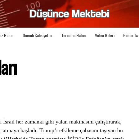
liz Haber
Önemli Şahsiyetler
Tercüme Haber
Video Galeri
Günün Tw
ları
İsrail her zamanki gibi yalan makinasını çalıştırarak,
r atmaya başladı. Trump’ı etkileme çabasını taşıyan bu