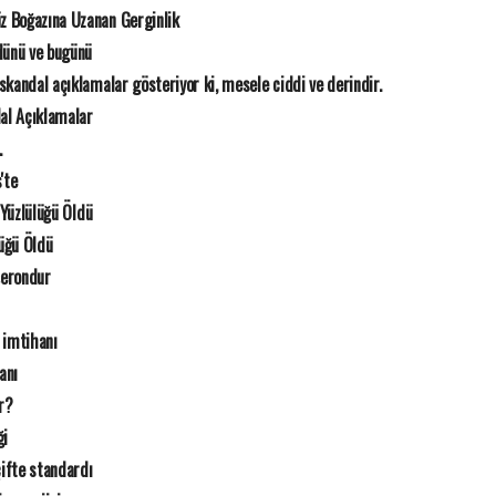
z Boğazına Uzanan Gerginlik
 dünü ve bugünü
 skandal açıklamalar gösteriyor ki, mesele ciddi ve derindir.
dal Açıklamalar
.
'te
 Yüzlülüğü Öldü
lüğü Öldü
şerondur
 imtihanı
anı
r?
ği
çifte standardı