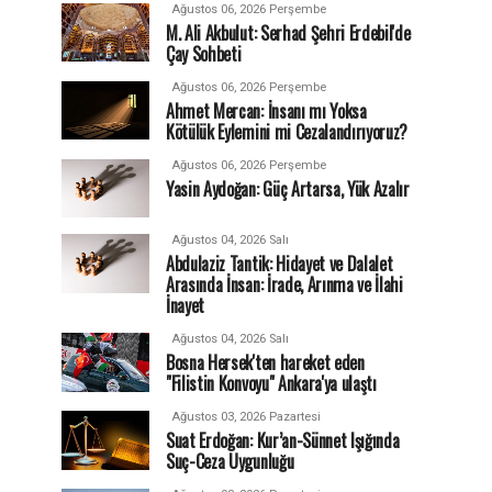
Ağustos 06, 2026 Perşembe
M. Ali Akbulut: Serhad Şehri Erdebil'de
Çay Sohbeti
Ağustos 06, 2026 Perşembe
Ahmet Mercan: İnsanı mı Yoksa
Kötülük Eylemini mi Cezalandırıyoruz?
Ağustos 06, 2026 Perşembe
Yasin Aydoğan: Güç Artarsa, Yük Azalır
Ağustos 04, 2026 Salı
Abdulaziz Tantik: Hidayet ve Dalalet
Arasında İnsan: İrade, Arınma ve İlahi
İnayet
Ağustos 04, 2026 Salı
Bosna Hersek'ten hareket eden
"Filistin Konvoyu" Ankara'ya ulaştı
Ağustos 03, 2026 Pazartesi
Suat Erdoğan: Kur’an-Sünnet Işığında
Suç-Ceza Uygunluğu