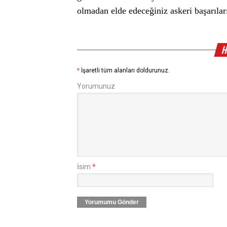
olmadan elde edeceğiniz askeri başarılar
H
*
İşaretli tüm alanları doldurunuz.
Yorumunuz
İsim
*
Yorumumu Gönder