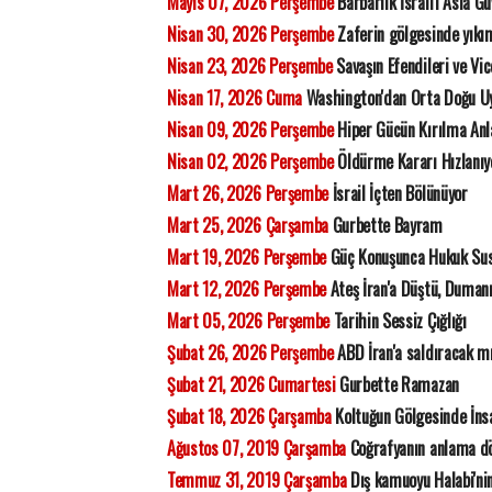
Mayıs 07, 2026 Perşembe
Barbarlık İsrail'i Asla G
Nisan 30, 2026 Perşembe
Zaferin gölgesinde yıkı
Nisan 23, 2026 Perşembe
Savaşın Efendileri ve Vic
Nisan 17, 2026 Cuma
Washington'dan Orta Doğu Uy
Nisan 09, 2026 Perşembe
Hiper Gücün Kırılma Anl
Nisan 02, 2026 Perşembe
Öldürme Kararı Hızlanıyo
Mart 26, 2026 Perşembe
İsrail İçten Bölünüyor
Mart 25, 2026 Çarşamba
Gurbette Bayram
Mart 19, 2026 Perşembe
Güç Konuşunca Hukuk Su
Mart 12, 2026 Perşembe
Ateş İran'a Düştü, Duman
Mart 05, 2026 Perşembe
Tarihin Sessiz Çığlığı
Şubat 26, 2026 Perşembe
ABD İran'a saldıracak m
Şubat 21, 2026 Cumartesi
Gurbette Ramazan
Şubat 18, 2026 Çarşamba
Koltuğun Gölgesinde İns
Ağustos 07, 2019 Çarşamba
Coğrafyanın anlama dö
Temmuz 31, 2019 Çarşamba
Dış kamuoyu Halabi'nin