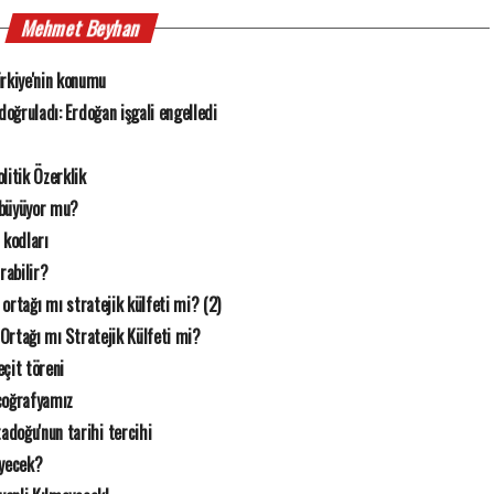
Mehmet Beyhan
rkiye'nin konumu
n doğruladı: Erdoğan işgali engelledi
litik Özerklik
 büyüyor mu?
 kodları
rabilir?
k ortağı mı stratejik külfeti mi? (2)
 Ortağı mı Stratejik Külfeti mi?
çit töreni
coğrafyamız
doğu'nun tarihi tercihi
eyecek?