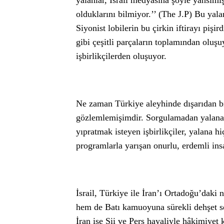
yalanlar, İsrail medyasına şöyle yansım
olduklarını bilmiyor.’’ (The J.P) Bu y
Siyonist lobilerin bu çirkin iftirayı pişir
gibi çeşitli parçaların toplamından oluşu
işbirlikçilerden oluşuyor.
Ne zaman Türkiye aleyhinde dışarıdan bir
gözlemlemişimdir. Sorgulamadan yalana ku
yıpratmak isteyen işbirlikçiler, yalana h
programlarla yarışan onurlu, erdemli ins
İsrail, Türkiye ile İran’ı Ortadoğu’daki 
hem de Batı kamuoyuna sürekli dehşet se
İran ise Şii ve Pers hayaliyle hâkimiyet