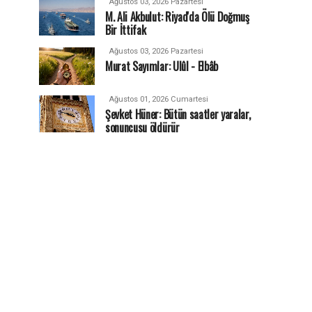
Ağustos 03, 2026 Pazartesi
M. Ali Akbulut: Riyad'da Ölü Doğmuş
Bir İttifak
Ağustos 03, 2026 Pazartesi
Murat Sayımlar: Ulûl - Elbâb
Ağustos 01, 2026 Cumartesi
Şevket Hüner: Bütün saatler yaralar,
sonuncusu öldürür