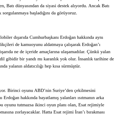
rken, Batı dünyasından da siyasi destek alıyordu. Ancak Batı
k sorgulanmaya başladığını da görüyoruz.
 lobiler dışarıda Cumhurbaşkanı Erdoğan hakkında aynı
rlikçileri de kamuoyunu aldatmaya çalışarak Erdoğan’ı
dışarıda ne de içeride amaçlarına ulaşamadılar. Çünkü yalan
ndil gibidir bir yandı mı karanlık yok olur. İnsanlık tarihine de
ında yalanın aldatıcılığı hep kısa sürmüştür.
şıyor. Birinci oyunu ABD’nin Suriye’den çekilmesini
ı Erdoğan hakkında bayatlamış yalanları ısıtmanın arka
 bu oyunu tutmazsa ikinci oyun planı olan, Esat rejimiyle
pmasına zorlayacaklar. Hatta Esat rejimi İran’ı bırakması