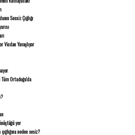
üvenli Kılmayacak!
m
danın Sessiz Çığlığı
arısı
arı
r Vicdan Yavaşlıyor
suyor
ı Tüm Ortadoğu'da
ı?
an
nüştüğü yer
 çığlığına neden sesiz?