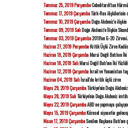
Temmuz 25, 2019 Perşembe
Cebelitarık'tan Hürmü
Temmuz 17, 2019 Çarşamba
Türk-Rus ilişkilerinin
Temmuz 10, 2019 Çarşamba
Doğu Akdeniz'e ilişkin
Temmuz 09, 2019 Salı
Doğu Akdeniz'e İlişkin Skan
Temmuz 03, 2019 Çarşamba
2019'un G-20 Zirvesi.
Haziran 27, 2019 Perşembe
Kritik Üçlü Zirve Kudüs
Haziran 19, 2019 Çarşamba
Mursi Değil Batı'nın İki
Haziran 18, 2019 Salı
Mursi Değil Batı'nın İki Yüzlü
Haziran 12, 2019 Çarşamba
İsrail ve Yunanistan ta
Haziran 04, 2019 Salı
İsrail'de kritik üçlü zirve
Mayıs 29, 2019 Çarşamba
Türkiye'nin Doğu Akdeniz
Mayıs 28, 2019 Salı
Türkiye'nin Doğu Akdeniz imtih
Mayıs 22, 2019 Çarşamba
ABD ne yapmaya çalışıyo
Mayıs 15, 2019 Çarşamba
Küresel siyasetin gelece
Nisan 17, 2019 Çarşamba
Sevilen Başkana Batı'nın 