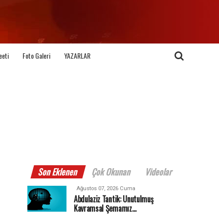
eeti
Foto Galeri
YAZARLAR
Son Eklenen
Çok Okunan
Videolar
Ağustos 07, 2026 Cuma
Abdulaziz Tantik: Unutulmuş
Kavramsal Şemamız…