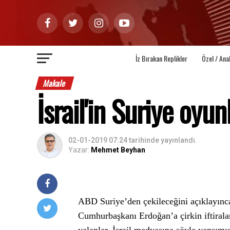
İz Bırakan Replikler
Özel / Ana
Makale
İsrail'in Suriye oyun
02-01-2019 07:24
tarihinde yayınlandı.
Yazar:
Mehmet Beyhan
ABD Suriye’den çekileceğini açıklayınca 
Cumhurbaşkanı Erdoğan’a çirkin iftirala