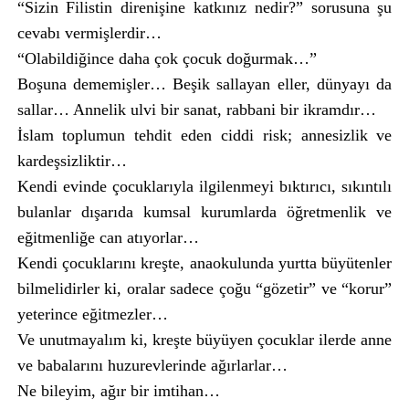
“Sizin Filistin direnişine katkınız nedir?” sorusuna şu
cevabı vermişlerdir…
“Olabildiğince daha çok çocuk doğurmak…”
Boşuna dememişler… Beşik sallayan eller, dünyayı da
sallar… Annelik ulvi bir sanat, rabbani bir ikramdır…
İslam toplumun tehdit eden ciddi risk; annesizlik ve
kardeşsizliktir…
Kendi evinde çocuklarıyla ilgilenmeyi bıktırıcı, sıkıntılı
bulanlar dışarıda kumsal kurumlarda öğretmenlik ve
eğitmenliğe can atıyorlar…
Kendi çocuklarını kreşte, anaokulunda yurtta büyütenler
bilmelidirler ki, oralar sadece çoğu “gözetir” ve “korur”
yeterince eğitmezler…
Ve unutmayalım ki, kreşte büyüyen çocuklar ilerde anne
ve babalarını huzurevlerinde ağırlarlar…
Ne bileyim, ağır bir imtihan…