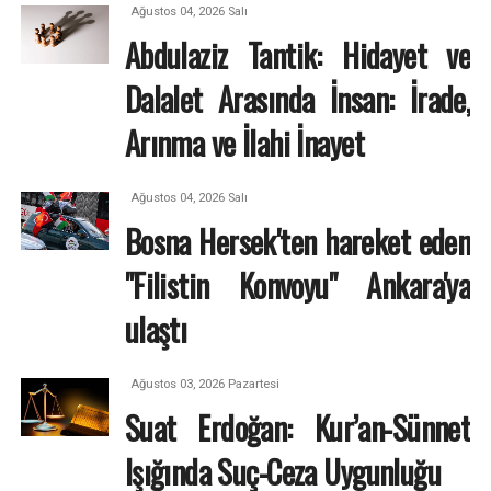
Ağustos 04, 2026 Salı
Abdulaziz Tantik: Hidayet ve
Dalalet Arasında İnsan: İrade,
Arınma ve İlahi İnayet
Ağustos 04, 2026 Salı
Bosna Hersek'ten hareket eden
"Filistin Konvoyu" Ankara'ya
ulaştı
Ağustos 03, 2026 Pazartesi
Suat Erdoğan: Kur’an-Sünnet
Işığında Suç-Ceza Uygunluğu