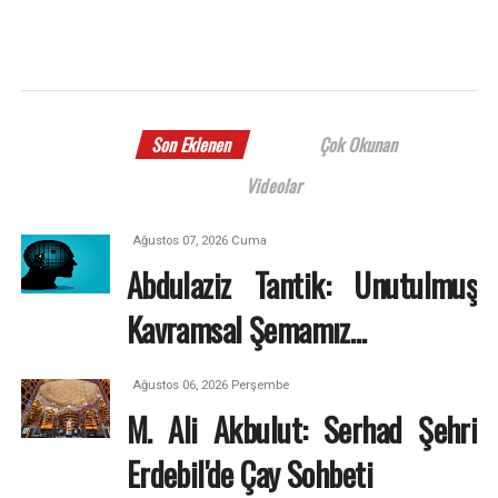
Son Eklenen
Çok Okunan
Videolar
Ağustos 07, 2026 Cuma
Abdulaziz Tantik: Unutulmuş
Kavramsal Şemamız…
Ağustos 06, 2026 Perşembe
M. Ali Akbulut: Serhad Şehri
Erdebil'de Çay Sohbeti