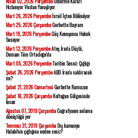
Nisan 02, 2026 Perşembe
Öldürme Kararı
Hızlanıyor Vicdan Yavaşlıyor
Mart 26, 2026 Perşembe
İsrail İçten Bölünüyor
Mart 25, 2026 Çarşamba
Gurbette Bayram
Mart 19, 2026 Perşembe
Güç Konuşunca Hukuk
Susuyor
Mart 12, 2026 Perşembe
Ateş İran'a Düştü,
Dumanı Tüm Ortadoğu'da
Mart 05, 2026 Perşembe
Tarihin Sessiz Çığlığı
Şubat 26, 2026 Perşembe
ABD İran'a saldıracak
mı?
Şubat 21, 2026 Cumartesi
Gurbette Ramazan
Şubat 18, 2026 Çarşamba
Koltuğun Gölgesinde
İnsan
Ağustos 07, 2019 Çarşamba
Coğrafyanın anlama
dönüştüğü yer
Temmuz 31, 2019 Çarşamba
Dış kamuoyu
Halabi'nin çığlığına neden sesiz?