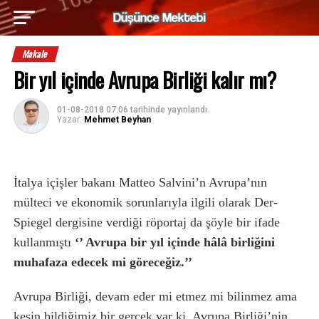
Makale
Bir yıl içinde Avrupa Birliği kalır mı?
01-08-2018 07:06
tarihinde yayınlandı.
Yazar:
Mehmet Beyhan
İtalya içişler bakanı Matteo Salvini’n Avrupa’nın
mülteci ve ekonomik sorunlarıyla ilgili olarak Der-
Spiegel dergisine verdiği röportaj da şöyle bir ifade
kullanmıştı
‘’ Avrupa bir yıl içinde h
â
lâ birliğini
muhafaza edecek mi göreceğiz.’’
Avrupa Birliği, devam eder mi etmez mi bilinmez ama
kesin bildiğimiz bir gerçek var ki, Avrupa Birliği’nin