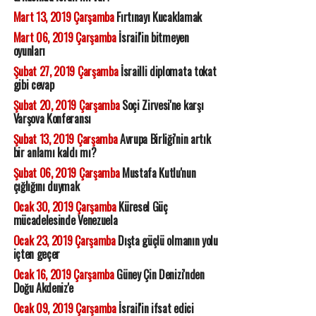
Mart 13, 2019 Çarşamba
Fırtınayı Kucaklamak
Mart 06, 2019 Çarşamba
İsrail'in bitmeyen
oyunları
Şubat 27, 2019 Çarşamba
İsrailli diplomata tokat
gibi cevap
Şubat 20, 2019 Çarşamba
Soçi Zirvesi'ne karşı
Varşova Konferansı
Şubat 13, 2019 Çarşamba
Avrupa Birliği'nin artık
bir anlamı kaldı mı?
Şubat 06, 2019 Çarşamba
Mustafa Kutlu'nun
çığlığını duymak
Ocak 30, 2019 Çarşamba
Küresel Güç
mücadelesinde Venezuela
Ocak 23, 2019 Çarşamba
Dışta güçlü olmanın yolu
içten geçer
Ocak 16, 2019 Çarşamba
Güney Çin Denizi'nden
Doğu Akdeniz'e
Ocak 09, 2019 Çarşamba
İsrail'in ifsat edici