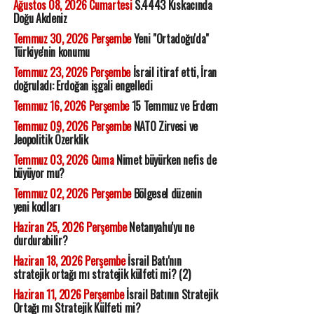
Ağustos 08, 2026 Cumartesi
S.4443 Kıskacında
Doğu Akdeniz
Temmuz 30, 2026 Perşembe
Yeni "Ortadoğu'da"
Türkiye'nin konumu
Temmuz 23, 2026 Perşembe
İsrail itiraf etti, İran
doğruladı: Erdoğan işgali engelledi
Temmuz 16, 2026 Perşembe
15 Temmuz ve Erdem
Temmuz 09, 2026 Perşembe
NATO Zirvesi ve
Jeopolitik Özerklik
Temmuz 03, 2026 Cuma
Nimet büyürken nefis de
büyüyor mu?
Temmuz 02, 2026 Perşembe
Bölgesel düzenin
yeni kodları
Haziran 25, 2026 Perşembe
Netanyahu'yu ne
durdurabilir?
Haziran 18, 2026 Perşembe
İsrail Batı'nın
stratejik ortağı mı stratejik külfeti mi? (2)
Haziran 11, 2026 Perşembe
İsrail Batının Stratejik
Ortağı mı Stratejik Külfeti mi?