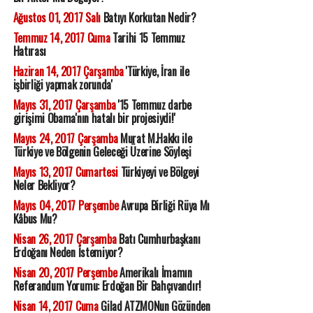
Ağustos 01, 2017 Salı
Batıyı Korkutan Nedir?
Temmuz 14, 2017 Cuma
Tarihi 15 Temmuz
Hatırası
Haziran 14, 2017 Çarşamba
'Türkiye, İran ile
işbirliği yapmak zorunda'
Mayıs 31, 2017 Çarşamba
'15 Temmuz darbe
girişimi Obama'nın hatalı bir projesiydi!'
Mayıs 24, 2017 Çarşamba
Murat M.Hakkı ile
Türkiye ve Bölgenin Geleceği Üzerine Söyleşi
Mayıs 13, 2017 Cumartesi
Türkiyeyi ve Bölgeyi
Neler Bekliyor?
Mayıs 04, 2017 Perşembe
Avrupa Birliği Rüya Mı
Kâbus Mu?
Nisan 26, 2017 Çarşamba
Batı Cumhurbaşkanı
Erdoğanı Neden İstemiyor?
Nisan 20, 2017 Perşembe
Amerikalı İmamın
Referandum Yorumu: Erdoğan Bir Bahçıvandır!
Nisan 14, 2017 Cuma
Gilad ATZMONun Gözünden