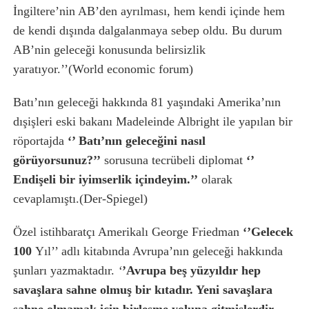
İngiltere’nin AB’den ayrılması, hem kendi içinde hem
de kendi dışında dalgalanmaya sebep oldu. Bu durum
AB’nin geleceği konusunda belirsizlik
yaratıyor.’’(World economic forum)
Batı’nın geleceği hakkında 81 yaşındaki Amerika’nın
dışişleri eski bakanı Madeleinde Albright ile yapılan bir
röportajda
‘’ Batı’nın geleceğini nasıl
görüyorsunuz?’’
sorusuna tecrübeli diplomat
‘’
Endişeli bir iyimserlik içindeyim.’’
olarak
cevaplamıştı.(Der-Spiegel)
Özel istihbaratçı Amerikalı George Friedman
‘’Gelecek
100
Yıl’’ adlı kitabında Avrupa’nın geleceği hakkında
şunları yazmaktadır.
‘
’Avrupa beş yüzyıldır hep
savaşlara sahne olmuş bir kıtadır. Yeni savaşlara