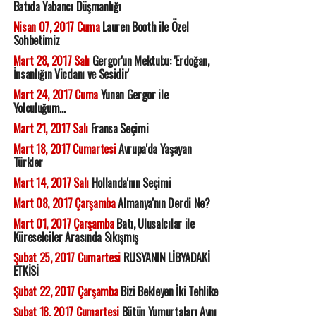
Batıda Yabancı Düşmanlığı
Nisan 07, 2017 Cuma
Lauren Booth ile Özel
Sohbetimiz
Mart 28, 2017 Salı
Gergor'un Mektubu: 'Erdoğan,
İnsanlığın Vicdanı ve Sesidir'
Mart 24, 2017 Cuma
Yunan Gergor ile
Yolculuğum...
Mart 21, 2017 Salı
Fransa Seçimi
Mart 18, 2017 Cumartesi
Avrupa'da Yaşayan
Türkler
Mart 14, 2017 Salı
Hollanda'nın Seçimi
Mart 08, 2017 Çarşamba
Almanya'nın Derdi Ne?
Mart 01, 2017 Çarşamba
Batı, Ulusalcılar ile
Küreselciler Arasında Sıkışmış
Şubat 25, 2017 Cumartesi
RUSYANIN LİBYADAKİ
ETKİSİ
Şubat 22, 2017 Çarşamba
Bizi Bekleyen İki Tehlike
Şubat 18, 2017 Cumartesi
Bütün Yumurtaları Aynı