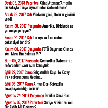
Ocak 08, 2018 Pazartesi
Gilad Atzmon; 'Amerika
bu kafayla dünya siyasetinden izole edilecek'
Aralık 26, 2017 Salı
Vicdanın gücü, Doların gücünü
yendi
Kasım 30, 2017 Perşembe
Amerika, Türkiyede ne
yapmaya çalışıyor?
Kasım 21, 2017 Salı
Türkiye ve İran neden
potansiyel tehdit?
Kasım 08, 2017 Çarşamba
FETÖ Başarısız Olunca
Yeni Maşa Bin Salman Mı?
Ekim 05, 2017 Perşembe
Şemsettin Özdemir ile
referandum sonrasını konuştuk
Eylül 22, 2017 Cuma
Sıbğatullah Kaya ile Kuzey
Irak referandumu üzerine...
Eylül 08, 2017 Cuma
Alman Der-Spiegel'in
cevaplayamadığı sorular!
Ağustos 24, 2017 Perşembe
İsrail'in Sinsi Planı
Ağustos 07, 2017 Pazartesi
Suriye Krizinden Yeni
Bir Aktör Mü Doğuyor?