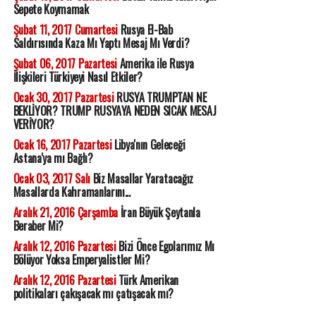
Sepete Koymamak
Şubat 11, 2017 Cumartesi
Rusya El-Bab
Saldırısında Kaza Mı Yaptı Mesaj Mı Verdi?
Şubat 06, 2017 Pazartesi
Amerika ile Rusya
İlişkileri Türkiyeyi Nasıl Etkiler?
Ocak 30, 2017 Pazartesi
RUSYA TRUMPTAN NE
BEKLİYOR? TRUMP RUSYAYA NEDEN SICAK MESAJ
VERİYOR?
Ocak 16, 2017 Pazartesi
Libya'nın Geleceği
Astana'ya mı Bağlı?
Ocak 03, 2017 Salı
Biz Masallar Yaratacağız
Masallarda Kahramanlarını...
Aralık 21, 2016 Çarşamba
İran Büyük Şeytanla
Beraber Mi?
Aralık 12, 2016 Pazartesi
Bizi Önce Egolarımız Mı
Bölüyor Yoksa Emperyalistler Mi?
Aralık 12, 2016 Pazartesi
Türk Amerikan
politikaları çakışacak mı çatışacak mı?