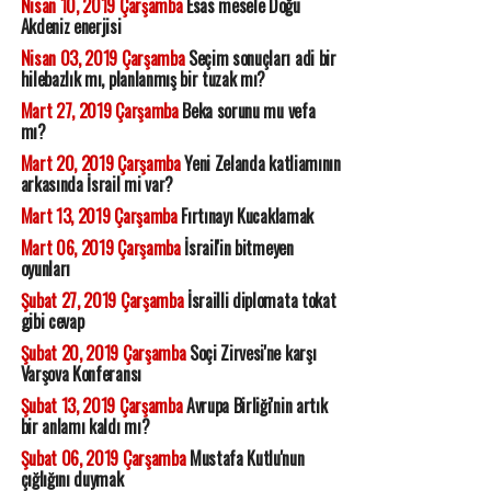
Nisan 10, 2019 Çarşamba
Esas mesele Doğu
Akdeniz enerjisi
Nisan 03, 2019 Çarşamba
Seçim sonuçları adi bir
hilebazlık mı, planlanmış bir tuzak mı?
Mart 27, 2019 Çarşamba
Beka sorunu mu vefa
mı?
Mart 20, 2019 Çarşamba
Yeni Zelanda katliamının
arkasında İsrail mi var?
Mart 13, 2019 Çarşamba
Fırtınayı Kucaklamak
Mart 06, 2019 Çarşamba
İsrail'in bitmeyen
oyunları
Şubat 27, 2019 Çarşamba
İsrailli diplomata tokat
gibi cevap
Şubat 20, 2019 Çarşamba
Soçi Zirvesi'ne karşı
Varşova Konferansı
Şubat 13, 2019 Çarşamba
Avrupa Birliği'nin artık
bir anlamı kaldı mı?
Şubat 06, 2019 Çarşamba
Mustafa Kutlu'nun
çığlığını duymak