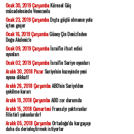
Ocak 30, 2019 Çarşamba
Küresel Güç
mücadelesinde Venezuela
Ocak 23, 2019 Çarşamba
Dışta güçlü olmanın yolu
içten geçer
Ocak 16, 2019 Çarşamba
Güney Çin Denizi'nden
Doğu Akdeniz'e
Ocak 09, 2019 Çarşamba
İsrail'in ifsat edici
oyunları
Ocak 02, 2019 Çarşamba
İsrail'in Suriye oyunları
Aralık 30, 2018 Pazar
Suriye'nin kuzeyinde yeni
oyuna dikkat!
Aralık 26, 2018 Çarşamba
ABD'nin Suriye'den
çekilme kararı
Aralık 19, 2018 Çarşamba
ABD zor durumda
Aralık 15, 2018 Cumartesi
Fransa'yı yaktıranlar
Filistin'i yakanlardır!
Aralık 05, 2018 Çarşamba
Ortadoğu'da kargaşayı
daha da derinleştirmek istiyorlar