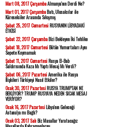
Mart 08, 2017 Çarşamba
Almanya'nın Derdi Ne?
Mart 01, 2017 Çarşamba
Batı, Ulusalcılar ile
Küreselciler Arasında Sıkışmış
Şubat 25, 2017 Cumartesi
RUSYANIN LİBYADAKİ
ETKİSİ
Şubat 22, 2017 Çarşamba
Bizi Bekleyen İki Tehlike
Şubat 18, 2017 Cumartesi
Bütün Yumurtaları Aynı
Sepete Koymamak
Şubat 11, 2017 Cumartesi
Rusya El-Bab
Saldırısında Kaza Mı Yaptı Mesaj Mı Verdi?
Şubat 06, 2017 Pazartesi
Amerika ile Rusya
İlişkileri Türkiyeyi Nasıl Etkiler?
Ocak 30, 2017 Pazartesi
RUSYA TRUMPTAN NE
BEKLİYOR? TRUMP RUSYAYA NEDEN SICAK MESAJ
VERİYOR?
Ocak 16, 2017 Pazartesi
Libya'nın Geleceği
Astana'ya mı Bağlı?
Ocak 03, 2017 Salı
Biz Masallar Yaratacağız
Masallarda Kahramanlarını...