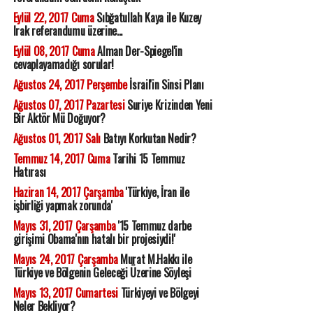
Eylül 22, 2017 Cuma
Sıbğatullah Kaya ile Kuzey
Irak referandumu üzerine...
Eylül 08, 2017 Cuma
Alman Der-Spiegel'in
cevaplayamadığı sorular!
Ağustos 24, 2017 Perşembe
İsrail'in Sinsi Planı
Ağustos 07, 2017 Pazartesi
Suriye Krizinden Yeni
Bir Aktör Mü Doğuyor?
Ağustos 01, 2017 Salı
Batıyı Korkutan Nedir?
Temmuz 14, 2017 Cuma
Tarihi 15 Temmuz
Hatırası
Haziran 14, 2017 Çarşamba
'Türkiye, İran ile
işbirliği yapmak zorunda'
Mayıs 31, 2017 Çarşamba
'15 Temmuz darbe
girişimi Obama'nın hatalı bir projesiydi!'
Mayıs 24, 2017 Çarşamba
Murat M.Hakkı ile
Türkiye ve Bölgenin Geleceği Üzerine Söyleşi
Mayıs 13, 2017 Cumartesi
Türkiyeyi ve Bölgeyi
Neler Bekliyor?