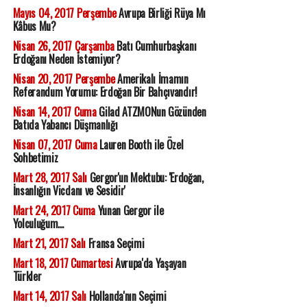
Mayıs 04, 2017 Perşembe
Avrupa Birliği Rüya Mı
Kâbus Mu?
Nisan 26, 2017 Çarşamba
Batı Cumhurbaşkanı
Erdoğanı Neden İstemiyor?
Nisan 20, 2017 Perşembe
Amerikalı İmamın
Referandum Yorumu: Erdoğan Bir Bahçıvandır!
Nisan 14, 2017 Cuma
Gilad ATZMONun Gözünden
Batıda Yabancı Düşmanlığı
Nisan 07, 2017 Cuma
Lauren Booth ile Özel
Sohbetimiz
Mart 28, 2017 Salı
Gergor'un Mektubu: 'Erdoğan,
İnsanlığın Vicdanı ve Sesidir'
Mart 24, 2017 Cuma
Yunan Gergor ile
Yolculuğum...
Mart 21, 2017 Salı
Fransa Seçimi
Mart 18, 2017 Cumartesi
Avrupa'da Yaşayan
Türkler
Mart 14, 2017 Salı
Hollanda'nın Seçimi