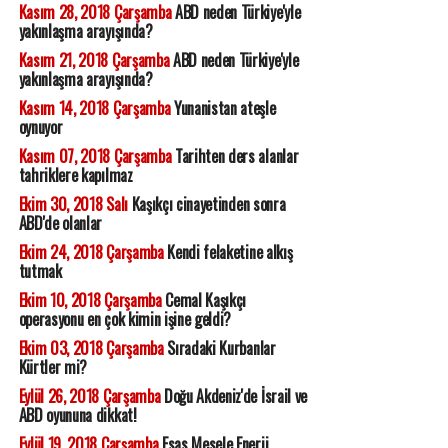
Kasım 28, 2018 Çarşamba
ABD neden Türkiye'yle
yakınlaşma arayışında?
Kasım 21, 2018 Çarşamba
ABD neden Türkiye'yle
yakınlaşma arayışında?
Kasım 14, 2018 Çarşamba
Yunanistan ateşle
oynuyor
Kasım 07, 2018 Çarşamba
Tarihten ders alanlar
tahriklere kapılmaz
Ekim 30, 2018 Salı
Kaşıkçı cinayetinden sonra
ABD'de olanlar
Ekim 24, 2018 Çarşamba
Kendi felaketine alkış
tutmak
Ekim 10, 2018 Çarşamba
Cemal Kaşıkçı
operasyonu en çok kimin işine geldi?
Ekim 03, 2018 Çarşamba
Sıradaki Kurbanlar
Kürtler mi?
Eylül 26, 2018 Çarşamba
Doğu Akdeniz'de İsrail ve
ABD oyununa dikkat!
Eylül 19, 2018 Çarşamba
Esas Mesele Enerji