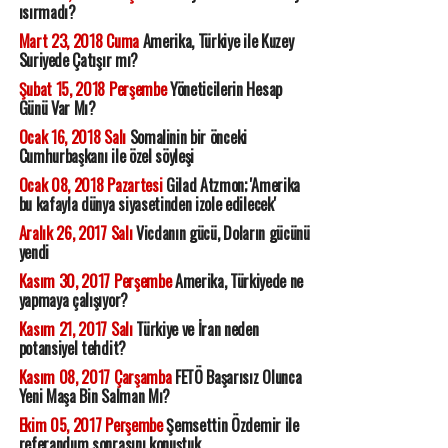
ısırmadı?
Mart 23, 2018 Cuma
Amerika, Türkiye ile Kuzey
Suriyede Çatışır mı?
Şubat 15, 2018 Perşembe
Yöneticilerin Hesap
Günü Var Mı?
Ocak 16, 2018 Salı
Somalinin bir önceki
Cumhurbaşkanı ile özel söyleşi
Ocak 08, 2018 Pazartesi
Gilad Atzmon; 'Amerika
bu kafayla dünya siyasetinden izole edilecek'
Aralık 26, 2017 Salı
Vicdanın gücü, Doların gücünü
yendi
Kasım 30, 2017 Perşembe
Amerika, Türkiyede ne
yapmaya çalışıyor?
Kasım 21, 2017 Salı
Türkiye ve İran neden
potansiyel tehdit?
Kasım 08, 2017 Çarşamba
FETÖ Başarısız Olunca
Yeni Maşa Bin Salman Mı?
Ekim 05, 2017 Perşembe
Şemsettin Özdemir ile
referandum sonrasını konuştuk