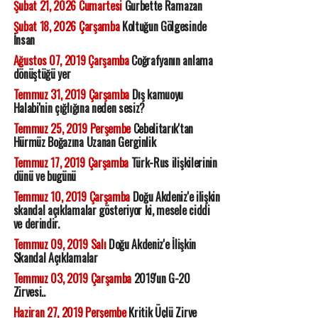
Şubat 21, 2026 Cumartesi
Gurbette Ramazan
Şubat 18, 2026 Çarşamba
Koltuğun Gölgesinde
İnsan
Ağustos 07, 2019 Çarşamba
Coğrafyanın anlama
dönüştüğü yer
Temmuz 31, 2019 Çarşamba
Dış kamuoyu
Halabi'nin çığlığına neden sesiz?
Temmuz 25, 2019 Perşembe
Cebelitarık'tan
Hürmüz Boğazına Uzanan Gerginlik
Temmuz 17, 2019 Çarşamba
Türk-Rus ilişkilerinin
dünü ve bugünü
Temmuz 10, 2019 Çarşamba
Doğu Akdeniz'e ilişkin
skandal açıklamalar gösteriyor ki, mesele ciddi
ve derindir.
Temmuz 09, 2019 Salı
Doğu Akdeniz'e İlişkin
Skandal Açıklamalar
Temmuz 03, 2019 Çarşamba
2019'un G-20
Zirvesi..
Haziran 27, 2019 Perşembe
Kritik Üçlü Zirve