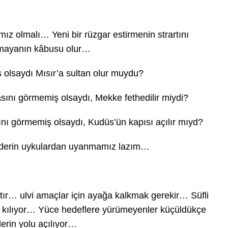
z olmalı… Yeni bir rüzgar estirmenin strartını
lmayanın kâbusu olur…
ş olsaydı Mısır’a sultan olur muydu?
nı görmemiş olsaydı, Mekke fethedilir miydi?
nı görmemiş olsaydı, Kudüs’ün kapısı açılır mıyd?
e derin uykulardan uyanmamız lazım…
aktır… ulvi amaçlar için ayağa kalkmak gerekir… Süfli
 kılıyor… Yüce hedeflere yürümeyenler küçüldükçe
erin yolu açılıyor…