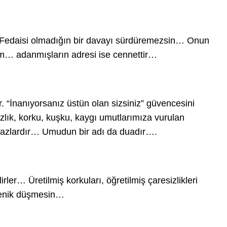
edaisi olmadığın bir davayı sürdüremezsin… Onun
m… adanmışların adresi ise cennettir…
. “İnanıyorsanız üstün olan sizsiniz” güvencesini
zlık, korku, kuşku, kaygı umutlarımıza vurulan
azlardır… Umudun bir adı da duadır….
rler… Üretilmiş korkuları, öğretilmiş çaresizlikleri
 yenik düşmesin…