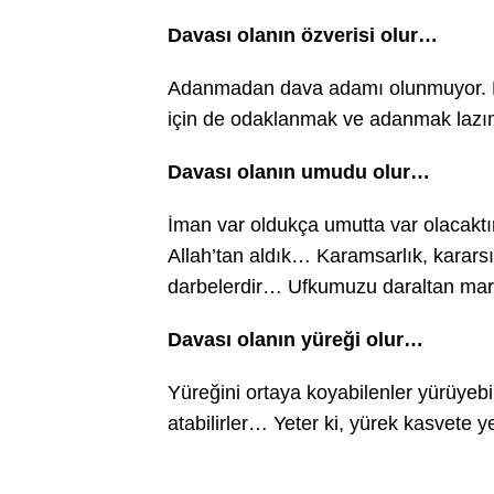
Davası olanın özverisi olur…
Adanmadan dava adamı olunmuyor. F
için de odaklanmak ve adanmak lazı
Davası olanın umudu olur…
İman var oldukça umutta var olacaktır
Allah’tan aldık… Karamsarlık, kararsı
darbelerdir… Ufkumuzu daraltan mar
Davası olanın yüreği olur…
Yüreğini ortaya koyabilenler yürüyebili
atabilirler… Yeter ki, yürek kasvete