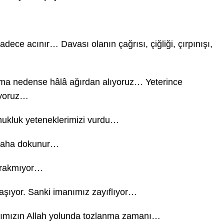
dece acınır… Davası olanın çağrısı, çiğliği, çırpınışı,
 ama nedense hâlâ ağırdan alıyoruz… Yeterince
üyoruz…
onukluk yeteneklerimizi vurdu…
ullaha dokunur…
bırakmıyor…
laşıyor. Sanki imanımız zayıflıyor…
arımızın Allah yolunda tozlanma zamanı…