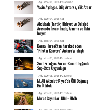
Ağustos 06, 2026 Perşembe
Yasin Aydoğan: Güç Artarsa, Yük Azalır
Ağustos 04, 2026 Salı
Abdulaziz Tantik: Hidayet ve Dalalet
Arasında İnsan: İrade, Arınma ve İlahi
İnayet
Ağustos 04, 2026 Salı
Bosna Hersek'ten hareket eden
"Filistin Konvoyu" Ankara'ya ulaştı
Ağustos 03, 2026 Pazartesi
Suat Erdoğan: Kur’an-Sünnet Işığında
Suç-Ceza Uygunluğu
Ağustos 03, 2026 Pazartesi
M. Ali Akbulut: Riyad'da Ölü Doğmuş
Bir İttifak
Ağustos 03, 2026 Pazartesi
Murat Sayımlar: Ulûl - Elbâb