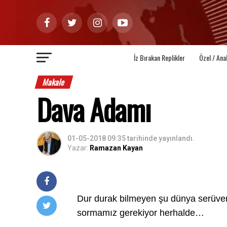
İz Bırakan Replikler
Özel / Ana
Makale
Dava Adamı
01-05-2018 09:35
tarihinde yayınlandı.
Yazar:
Ramazan Kayan
Dur durak bilmeyen şu dünya serüven
sormamız gerekiyor herhalde…