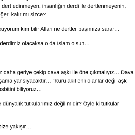
 dert edinmeyen, insanlığın derdi ile dertlenmeyenin,
ğeri kalır mı sizce?
kuyorum kim bilir Allah ne dertler başımıza sarar…
r derdimiz olacaksa o da İslam olsun…
z daha geriye çekip dava aşkı ile öne çıkmalıyız… Dava
şama yansıyacaktır… “Kuru akıl ehli olanlar değil aşk
esbitini biliyoruz…
dünyalık tutkularımız değil midir? Öyle ki tutkular
bize yakışır…