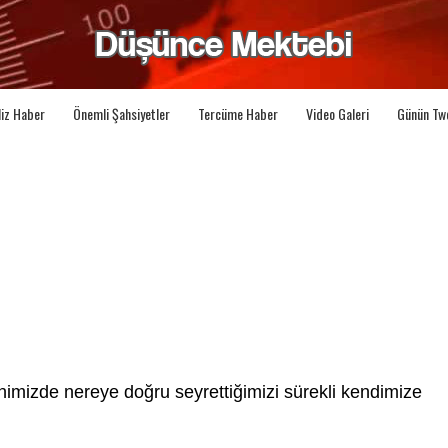
liz Haber
Önemli Şahsiyetler
Tercüme Haber
Video Galeri
Günün Tw
imizde nereye doğru seyrettiğimizi sürekli kendimize