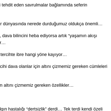
izi tehdit eden savrulmalar bağlamında seferin
rler dünyasında nerede durduğumuz oldukça önemli…
, dava bilincini heba ediyorsa artık “yaşamın akışı
or…
 tercihte ibre hangi yöne kayıyor…
ihi dava olanlar için altını çizmemiz gereken cümleleri
 altını çizmemiz gereken özellikler…
ın hastalığı “dertsizlik” derdi… Tek terdi kendi özeli