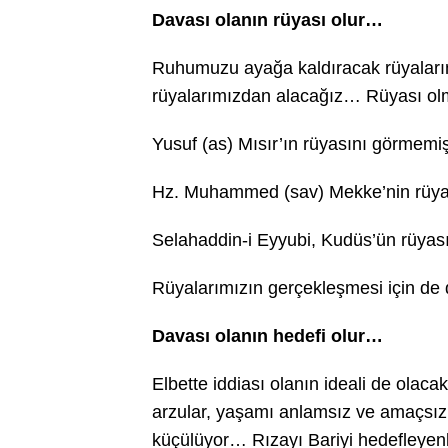
Davası olanın rüyası olur…
Ruhumuzu ayağa kaldıracak rüyalarımı
rüyalarımızdan alacağız… Rüyası o
Yusuf (as) Mısır’ın rüyasını görmemi
Hz. Muhammed (sav) Mekke’nin rüyası
Selahaddin-i Eyyubi, Kudüs’ün rüyası
Rüyalarımızın gerçekleşmesi için d
Davası olanın hedefi olur…
Elbette iddiası olanın ideali de olac
arzular, yaşamı anlamsız ve amaçsız
küçülüyor… Rızayı Bariyi hedefleyenl