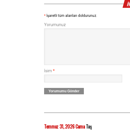
H
*
İşaretli tüm alanları doldurunuz.
Yorumunuz
İsim
*
Yorumumu Gönder
Temmuz 31, 2026 Cuma
Taş