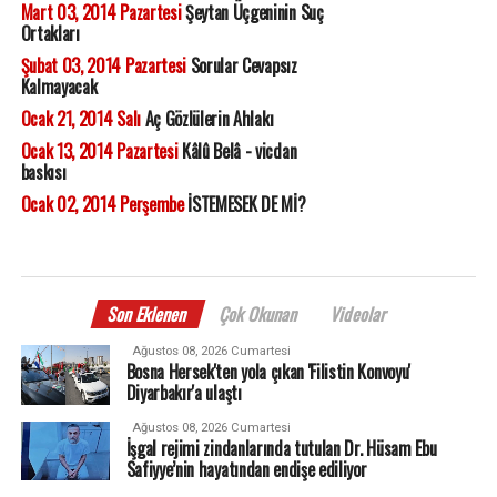
Mart 03, 2014 Pazartesi
Şeytan Üçgeninin Suç
Ortakları
Şubat 03, 2014 Pazartesi
Sorular Cevapsız
Kalmayacak
Ocak 21, 2014 Salı
Aç Gözlülerin Ahlakı
Ocak 13, 2014 Pazartesi
Kâlû Belâ - vicdan
baskısı
Ocak 02, 2014 Perşembe
İSTEMESEK DE Mİ?
Son Eklenen
Çok Okunan
Videolar
Ağustos 08, 2026 Cumartesi
Bosna Hersek'ten yola çıkan 'Filistin Konvoyu'
Diyarbakır'a ulaştı
Ağustos 08, 2026 Cumartesi
İşgal rejimi zindanlarında tutulan Dr. Hüsam Ebu
Safiyye’nin hayatından endişe ediliyor