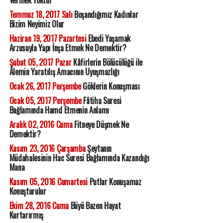
Vermek Yoktur
Temmuz 18, 2017 Salı
Boşandığımız Kadınlar
Bizim Neyimiz Olur
Haziran 19, 2017 Pazartesi
Ebedi Yaşamak
Arzusuyla Yapı İnşa Etmek Ne Demektir?
Şubat 05, 2017 Pazar
Kâfirlerin Bölücülüğü ile
Âlemin Yaratılış Amacının Uyuşmazlığı
Ocak 26, 2017 Perşembe
Göklerin Konuşması
Ocak 05, 2017 Perşembe
Fâtiha Suresi
Bağlamında Hamd Etmenin Anlamı
Aralık 02, 2016 Cuma
Fitneye Düşmek Ne
Demektir?
Kasım 23, 2016 Çarşamba
Şeytanın
Müdahalesinin Hac Suresi Bağlamında Kazandığı
Mana
Kasım 05, 2016 Cumartesi
Putlar Konuşamaz
Konuşturulur
Ekim 28, 2016 Cuma
Büyü Bazen Hayat
Kurtarırmış