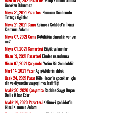
Haziran 14, 2021 Pazartesi
Galip Zihinde Olması
Gereken Bulunmaz
Mayıs 31, 2021 Pazartesi
Namazın Gündemde
Tuttuğu Öğütler
Mayıs 21, 2021 Cuma
Kelime-i Şehâdet'in İkinci
Kısmının Anlamı
Mayıs 07, 2021 Cuma
Kötülüğün olmadığı yer var
mı?
Mayıs 01, 2021 Cumartesi
Büyük yalancılar
Nisan 19, 2021 Pazartesi
Dinden usandırma
Nisan 07, 2021 Çarşamba
Yetim Bir Semboldür
Mart 14, 2021 Pazar
Aç gözlülerin ahlakı
Ocak 24, 2021 Pazar
Köle Hacer'in çocukları için
din ve diyanetin vazgeçilmez hafifliği
Aralık 30, 2020 Çarşamba
Rabbine Saygı Duyan
Delile İtibar Eder
Aralık 14, 2020 Pazartesi
Kelime-i Şehâdet'in
İkinci Kısmının Anlamı