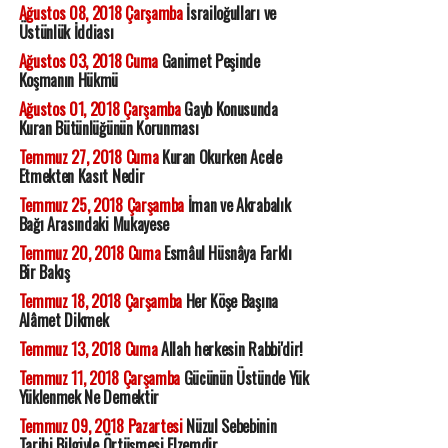
Ağustos 08, 2018 Çarşamba
İsrailoğulları ve
Üstünlük İddiası
Ağustos 03, 2018 Cuma
Ganimet Peşinde
Koşmanın Hükmü
Ağustos 01, 2018 Çarşamba
Gayb Konusunda
Kuran Bütünlüğünün Korunması
Temmuz 27, 2018 Cuma
Kuran Okurken Acele
Etmekten Kasıt Nedir
Temmuz 25, 2018 Çarşamba
İman ve Akrabalık
Bağı Arasındaki Mukayese
Temmuz 20, 2018 Cuma
Esmâul Hüsnâya Farklı
Bir Bakış
Temmuz 18, 2018 Çarşamba
Her Köşe Başına
Alâmet Dikmek
Temmuz 13, 2018 Cuma
Allah herkesin Rabbi'dir!
Temmuz 11, 2018 Çarşamba
Gücünün Üstünde Yük
Yüklenmek Ne Demektir
Temmuz 09, 2018 Pazartesi
Nüzul Sebebinin
Tarihi Bilgiyle Örtüşmesi Elzemdir