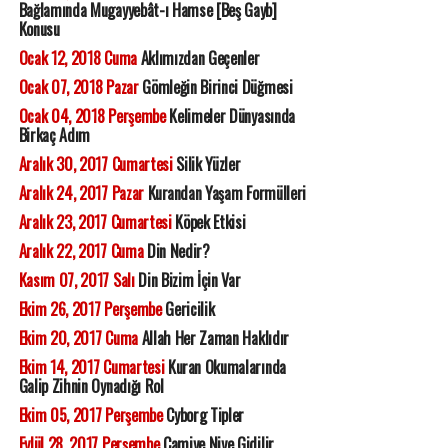
Bağlamında Mugayyebât-ı Hamse [Beş Gayb]
Konusu
Ocak 12, 2018 Cuma
Aklımızdan Geçenler
Ocak 07, 2018 Pazar
Gömleğin Birinci Düğmesi
Ocak 04, 2018 Perşembe
Kelimeler Dünyasında
Birkaç Adım
Aralık 30, 2017 Cumartesi
Silik Yüzler
Aralık 24, 2017 Pazar
Kurandan Yaşam Formülleri
Aralık 23, 2017 Cumartesi
Köpek Etkisi
Aralık 22, 2017 Cuma
Din Nedir?
Kasım 07, 2017 Salı
Din Bizim İçin Var
Ekim 26, 2017 Perşembe
Gericilik
Ekim 20, 2017 Cuma
Allah Her Zaman Haklıdır
Ekim 14, 2017 Cumartesi
Kuran Okumalarında
Galip Zihnin Oynadığı Rol
Ekim 05, 2017 Perşembe
Cyborg Tipler
Eylül 28, 2017 Perşembe
Camiye Niye Gidilir