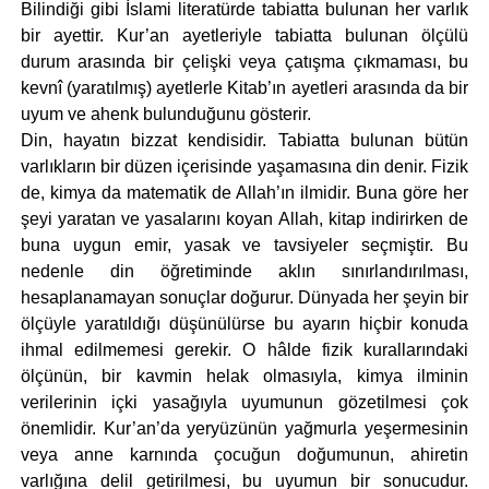
Bilindiği gibi İslami literatürde tabiatta bulunan her varlık
bir ayettir. Kur’an ayetleriyle tabiatta bulunan ölçülü
durum arasında bir çelişki veya çatışma çıkmaması, bu
kevnî (yaratılmış) ayetlerle Kitab’ın ayetleri arasında da bir
uyum ve ahenk bulunduğunu gösterir.
Din, hayatın bizzat kendisidir. Tabiatta bulunan bütün
varlıkların bir düzen içerisinde yaşamasına din denir. Fizik
de, kimya da matematik de Allah’ın ilmidir. Buna göre her
şeyi yaratan ve yasalarını koyan Allah, kitap indirirken de
buna uygun emir, yasak ve tavsiyeler seçmiştir. Bu
nedenle din öğretiminde aklın sınırlandırılması,
hesaplanamayan sonuçlar doğurur. Dünyada her şeyin bir
ölçüyle yaratıldığı düşünülürse bu ayarın hiçbir konuda
ihmal edilmemesi gerekir. O hâlde fizik kurallarındaki
ölçünün, bir kavmin helak olmasıyla, kimya ilminin
verilerinin içki yasağıyla uyumunun gözetilmesi çok
önemlidir. Kur’an’da yeryüzünün yağmurla yeşermesinin
veya anne karnında çocuğun doğumunun, ahiretin
varlığına delil getirilmesi, bu uyumun bir sonucudur.