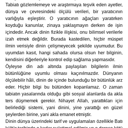
Tabiatı gözlemlemeye ve araştırmaya teşvik eden ayetler,
dünya ve çevresindeki ölçülü verileri, bir yaratıcının
varlığıyla eşleştirir. O yaratıcının ağaçları yaratırken
koyduğu kanunlar, zinaya yaklaşmayın derken de işin
içindedir. Ancak dinin fizikle ilişkisi, onu bilimsel verilerle
izah etmek değildir. Burada kastedilen, hiçbir müspet
ilmin verisiyle dinin çelişmeyecek şekilde uyumudur. Bu
uyumdan kasıt, hangi sahada olursa olsun her bilginin,
kendisini diğerleriyle kontrol edip sağlama yapmasıdır.
Öyleyse din adı altında paylaşılan bilgilerin ilmin
bütünlüğüne uyumlu olması kaçınılmazdır. Dünyanın
ölçülebilir hâli, dinin de içinde bulunduğu bir bütünlük arz
eder. Hiçbir bilgi bu bütünden koparılamaz. O zaman
tabiatın yasalarında olduğu gibi sosyal alanlarda da akla
ters düşmemek gerekir. Nihayet Allah, yarattıkları için
belirlediği sistemi, yani dinini, yine yarattığı en güzel
şeylerden birine, yani akla emanet etmiştir.
Dinin dünya üzerindeki tarif ve uygulamaları özellikle Batı