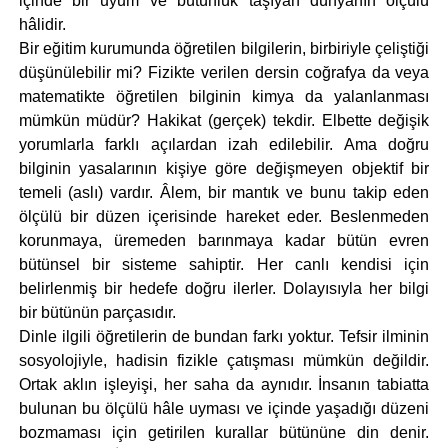
içinde bir uyum ve bütünlük taşıyan dünyanın ölçülü
hâlidir.
Bir eğitim kurumunda öğretilen bilgilerin, birbiriyle çeliştiği
düşünülebilir mi? Fizikte verilen dersin coğrafya da veya
matematikte öğretilen bilginin kimya da yalanlanması
mümkün müdür? Hakikat (gerçek) tekdir. Elbette değişik
yorumlarla farklı açılardan izah edilebilir. Ama doğru
bilginin yasalarının kişiye göre değişmeyen objektif bir
temeli (aslı) vardır. Âlem, bir mantık ve bunu takip eden
ölçülü bir düzen içerisinde hareket eder. Beslenmeden
korunmaya, üremeden barınmaya kadar bütün evren
bütünsel bir sisteme sahiptir. Her canlı kendisi için
belirlenmiş bir hedefe doğru ilerler. Dolayısıyla her bilgi
bir bütünün parçasıdır.
Dinle ilgili öğretilerin de bundan farkı yoktur. Tefsir ilminin
sosyolojiyle, hadisin fizikle çatışması mümkün değildir.
Ortak aklın işleyişi, her saha da aynıdır. İnsanın tabiatta
bulunan bu ölçülü hâle uyması ve içinde yaşadığı düzeni
bozmaması için getirilen kurallar bütününe din denir.