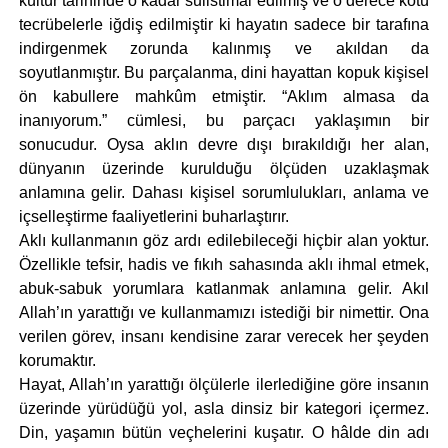
kültür tarihinde o kadar suiistimal edilmiş ve o derece kötü
tecrübelerle iğdiş edilmiştir ki hayatın sadece bir tarafına
indirgenmek zorunda kalınmış ve akıldan da
soyutlanmıştır. Bu parçalanma, dini hayattan kopuk kişisel
ön kabullere mahkûm etmiştir. “Aklım almasa da
inanıyorum.” cümlesi, bu parçacı yaklaşımın bir
sonucudur. Oysa aklın devre dışı bırakıldığı her alan,
dünyanın üzerinde kurulduğu ölçüden uzaklaşmak
anlamına gelir. Dahası kişisel sorumlulukları, anlama ve
içselleştirme faaliyetlerini buharlaştırır.
Aklı kullanmanın göz ardı edilebileceği hiçbir alan yoktur.
Özellikle tefsir, hadis ve fıkıh sahasında aklı ihmal etmek,
abuk-sabuk yorumlara katlanmak anlamına gelir. Akıl
Allah’ın yarattığı ve kullanmamızı istediği bir nimettir. Ona
verilen görev, insanı kendisine zarar verecek her şeyden
korumaktır.
Hayat, Allah’ın yarattığı ölçülerle ilerlediğine göre insanın
üzerinde yürüdüğü yol, asla dinsiz bir kategori içermez.
Din, yaşamın bütün veçhelerini kuşatır. O hâlde din adı