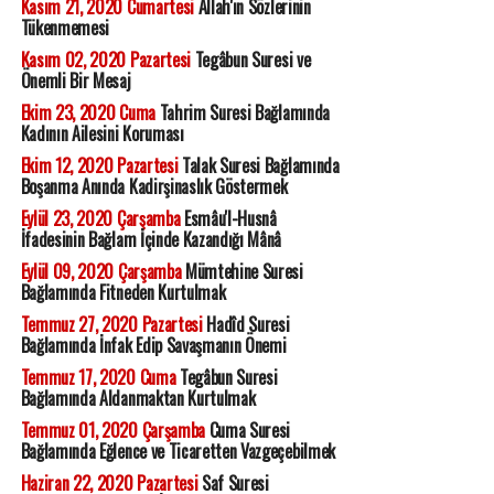
Kasım 21, 2020 Cumartesi
Allah'ın Sözlerinin
Tükenmemesi
Kasım 02, 2020 Pazartesi
Tegâbun Suresi ve
Önemli Bir Mesaj
Ekim 23, 2020 Cuma
Tahrim Suresi Bağlamında
Kadının Ailesini Koruması
Ekim 12, 2020 Pazartesi
Talak Suresi Bağlamında
Boşanma Anında Kadirşinaslık Göstermek
Eylül 23, 2020 Çarşamba
Esmâu'l-Husnâ
İfadesinin Bağlam İçinde Kazandığı Mânâ
Eylül 09, 2020 Çarşamba
Mümtehine Suresi
Bağlamında Fitneden Kurtulmak
Temmuz 27, 2020 Pazartesi
Hadîd Suresi
Bağlamında İnfak Edip Savaşmanın Önemi
Temmuz 17, 2020 Cuma
Tegâbun Suresi
Bağlamında Aldanmaktan Kurtulmak
Temmuz 01, 2020 Çarşamba
Cuma Suresi
Bağlamında Eğlence ve Ticaretten Vazgeçebilmek
Haziran 22, 2020 Pazartesi
Saf Suresi