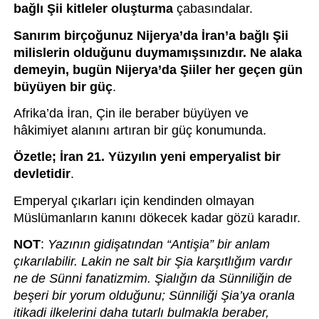
bağlı Şii kitleler oluşturma
 çabasındalar.
Sanırım birçoğunuz Nijerya’da İran’a bağlı Şii 
milislerin olduğunu duymamışsınızdır. Ne alaka 
demeyin, bugün Nijerya’da Şiiler her geçen gün 
büyüyen bir güç
.
Afrika’da İran, Çin ile beraber büyüyen ve 
hâkimiyet alanını artıran bir güç konumunda. 
Özetle; İran 21. Yüzyılın yeni emperyalist bir 
devletidir
. 
Emperyal çıkarları için kendinden olmayan 
Müslümanların kanını dökecek kadar gözü karadır. 
NOT
: 
Yazının gidişatından “Antişia” bir anlam 
çıkarılabilir. Lakin ne salt bir Şia karşıtlığım vardır 
ne de Sünni fanatizmim. Şialığın da Sünniliğin de 
beşeri bir yorum olduğunu; Sünniliği Şia’ya oranla 
itikadi ilkelerini daha tutarlı bulmakla beraber, 