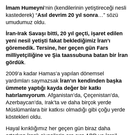
İmam Humeyni
’nin (kendilerinin yetiştireceği nesli 
kastederek) “
Asıl devrim 20 yıl sonra
…” sözü 
umudumuz oldu.
İran-Irak Savaşı bitti, 20 yıl geçti, işaret edilen 
yeni nesil yetişti fakat beklediğimiz İran’ı 
göremedik. Tersine, her geçen gün Fars 
milliyetçiliğine ve Şia taassubuna batan bir İran 
gördük
.
2009’a kadar Hamas’a yapılan dönemsel 
yardımları saymazsak 
İran’ın kendinden başka 
ümmete yaptığı kayda değer bir katkı 
hatırlamıyorum
. Afganistan’da, Çeçenistan’da, 
Azerbaycan’da, Irak’ta ve daha birçok yerde 
Müslümanlara bir katkısı olmadığı gibi çoğu yerde 
köstekleri oldu.
Hayal kırıklığımız her geçen gün biraz daha 