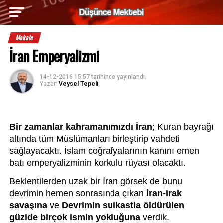
Makale
İran Emperyalizmi
14-12-2016 15:57
tarihinde yayınlandı.
Yazar:
Veysel Tepeli
Bir zamanlar kahramanımızdı İran
; Kuran bayrağı 
altında tüm Müslümanları birleştirip vahdeti 
sağlayacaktı. İslam coğrafyalarının kanını emen 
batı emperyalizminin korkulu rüyası olacaktı.
Beklentilerden uzak bir İran görsek de bunu 
devrimin hemen sonrasında çıkan 
İran-Irak 
savaşına
 ve 
Devrimin suikastla öldürülen 
güzide birçok ismin yokluğuna
 verdik.