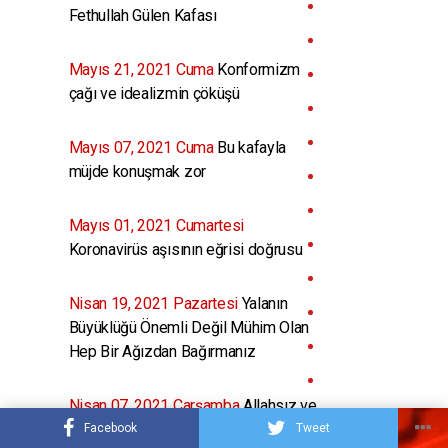
Fethullah Gülen Kafası
Mayıs 21, 2021 Cuma
Konformizm
çağı ve idealizmin çöküşü
Mayıs 07, 2021 Cuma
Bu kafayla
müjde konuşmak zor
Mayıs 01, 2021 Cumartesi
Koronavirüs aşısının eğrisi doğrusu
Nisan 19, 2021 Pazartesi
Yalanın
Büyüklüğü Önemli Değil Mühim Olan
Hep Bir Ağızdan Bağırmanız
Nisan 07, 2021 Çarşamba
Allahsız ve
Peygambersiz bir İslam hülyası
Facebook
Tweet