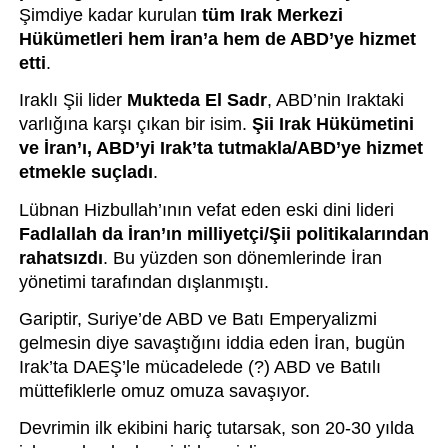
Şimdiye kadar kurulan 
tüm Irak Merkezi 
Hükümetleri hem İran’a hem de ABD’ye hizmet 
etti
.
Iraklı Şii lider 
Mukteda El Sadr
, ABD’nin Iraktaki 
varlığına karşı çıkan bir isim. 
Şii Irak Hükümetini 
ve İran’ı, ABD’yi Irak’ta tutmakla/ABD’ye hizmet 
etmekle suçladı
. 
Lübnan Hizbullah’ının vefat eden eski dini lideri 
Fadlallah da İran’ın milliyetçi/Şii politikalarından 
rahatsızdı
. Bu yüzden son dönemlerinde İran 
yönetimi tarafından dışlanmıştı. 
Gariptir, Suriye’de ABD ve Batı Emperyalizmi 
gelmesin diye savaştığını iddia eden İran, bugün 
Irak’ta DAEŞ’le mücadelede (?) ABD ve Batılı 
müttefiklerle omuz omuza savaşıyor.
Devrimin ilk ekibini hariç tutarsak, son 20-30 yılda 