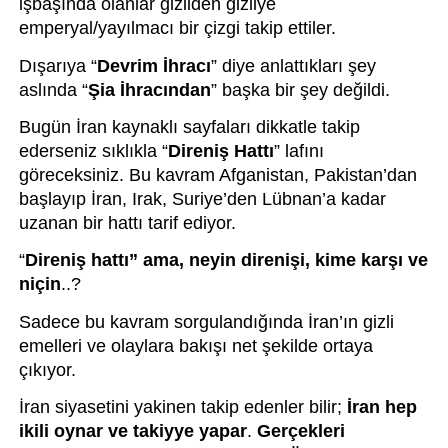
işbaşında olanlar gizliden gizliye 
emperyal/yayılmacı bir çizgi takip ettiler. 
Dışarıya “
Devrim İhracı
” diye anlattıkları şey 
aslında “
Şia İhracından
” başka bir şey değildi.  
Bugün İran kaynaklı sayfaları dikkatle takip 
ederseniz sıklıkla “
Direniş Hattı
” lafını 
göreceksiniz. Bu kavram Afganistan, Pakistan’dan 
başlayıp İran, Irak, Suriye’den Lübnan’a kadar 
uzanan bir hattı tarif ediyor. 
“
Direniş hattı” ama, neyin direnişi, kime karşı ve 
niçin
..?
Sadece bu kavram sorgulandığında İran’ın gizli 
emelleri ve olaylara bakışı net şekilde ortaya 
çıkıyor.
İran siyasetini yakinen takip edenler bilir; 
İran hep 
ikili oynar ve takiyye yapar
. 
Gerçekleri 