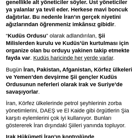
genellikle alt yöneticiler söyler. Üst yöneticiler 
ya yalanlar ya tevil eder. Herkese mavi boncuk 
dağıtırlar. Bu nedenle İran’ın gerçek niyetini 
ağızlarından öğrenmeniz imkânsız gibidir
.
“
Kudüs Ordusu
” olarak adlandırılan, 
Şii 
Milislerden kurulu ve Kudüs’ün kurtulması için 
organize olan bu orduyu yakinen takip etmekte 
fayda var
. 
Kudüs haricinde her yerde varlar
. 
Bugün 
İran, Pakistan, Afganistan, Körfez ülkeleri 
ve Yemen’den devşirme Şii gençler Kudüs 
Ordusunun neferleri olarak Irak ve Suriye’de 
savaşıyorlar
.
İran, Körfez ülkelerinde petrol şeyhlerinin zorba 
yönetimlerini, DAEŞ ve El Kaide gibi örgütlerin Şia 
karşıtı eylemlerini çok iyi kullanıyor. Bunları 
göstererek İran dışındaki Şiileri yanında topluyor.
Irak Hükümeti İran’ın kontrolünde
. 