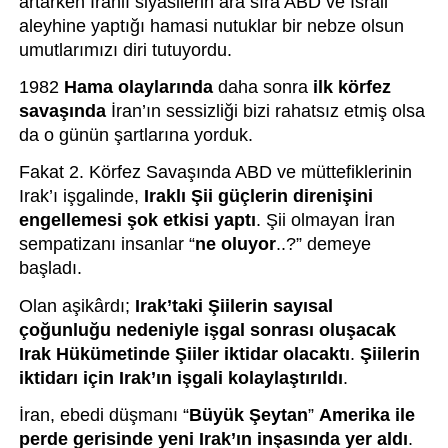
artarken İranlı siyasilerin ara sıra ABD ve İsrail 
aleyhine yaptığı hamasi nutuklar bir nebze olsun 
umutlarımızı diri tutuyordu.
1982 
Hama olaylarında
 daha sonra 
ilk körfez 
savaşında
 İran’ın sessizliği bizi rahatsız etmiş olsa 
da o günün şartlarına yorduk. 
Fakat 2. Körfez Savaşında ABD ve müttefiklerinin 
Irak’ı işgalinde, 
Iraklı Şii güçlerin direnişini 
engellemesi şok etkisi yaptı
. Şii olmayan İran 
sempatizanı insanlar “
ne oluyor
..?” demeye 
başladı.
Olan aşikârdı; 
Irak’taki Şiilerin sayısal 
çoğunluğu nedeniyle işgal sonrası oluşacak 
Irak Hükümetinde Şiiler iktidar olacaktı
. 
Şiilerin 
iktidarı için Irak’ın işgali kolaylaştırıldı
.
İran, ebedi düşmanı “
Büyük Şeytan
” 
Amerika ile 
perde gerisinde yeni Irak’ın inşasında yer aldı
. 