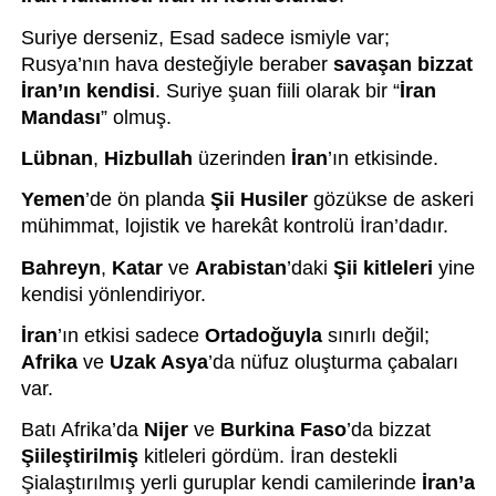
Suriye derseniz, Esad sadece ismiyle var; 
Rusya’nın hava desteğiyle beraber 
savaşan bizzat 
İran’ın kendisi
. Suriye şuan fiili olarak bir “
İran 
Mandası
” olmuş. 
Lübnan
, 
Hizbullah
 üzerinden 
İran
’ın etkisinde.
Yemen
’de ön planda 
Şii Husiler
 gözükse de askeri 
mühimmat, lojistik ve harekât kontrolü İran’dadır. 
Bahreyn
, 
Katar
 ve 
Arabistan
’daki 
Şii kitleleri
 yine 
kendisi yönlendiriyor. 
İran
’ın etkisi sadece 
Ortadoğuyla
 sınırlı değil; 
Afrika
 ve 
Uzak Asya
’da nüfuz oluşturma çabaları 
var.
Batı Afrika’da 
Nijer
 ve 
Burkina Faso
’da bizzat 
Şiileştirilmiş
 kitleleri gördüm. İran destekli 
Şialaştırılmış yerli guruplar kendi camilerinde 
İran’a 