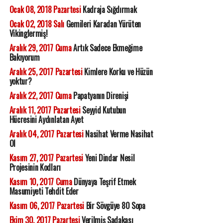
Ocak 08, 2018 Pazartesi
Kadraja Sığdırmak
Ocak 02, 2018 Salı
Gemileri Karadan Yürüten
Vikinglermiş!
Aralık 29, 2017 Cuma
Artık Sadece Ekmeğime
Bakıyorum
Aralık 25, 2017 Pazartesi
Kimlere Korku ve Hüzün
yoktur?
Aralık 22, 2017 Cuma
Papatyanın Direnişi
Aralık 11, 2017 Pazartesi
Seyyid Kutubun
Hücresini Aydınlatan Ayet
Aralık 04, 2017 Pazartesi
Nasihat Verme Nasihat
Ol
Kasım 27, 2017 Pazartesi
Yeni Dindar Nesil
Projesinin Kodları
Kasım 10, 2017 Cuma
Dünyaya Teşrif Etmek
Masumiyeti Tehdit Eder
Kasım 06, 2017 Pazartesi
Bir Sövgüye 80 Sopa
Ekim 30, 2017 Pazartesi
Verilmiş Sadakası