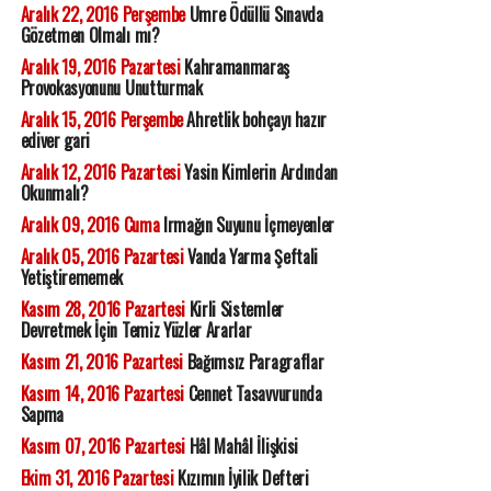
Aralık 22, 2016 Perşembe
Umre Ödüllü Sınavda
Gözetmen Olmalı mı?
Aralık 19, 2016 Pazartesi
Kahramanmaraş
Provokasyonunu Unutturmak
Aralık 15, 2016 Perşembe
Ahretlik bohçayı hazır
ediver gari
Aralık 12, 2016 Pazartesi
Yasin Kimlerin Ardından
Okunmalı?
Aralık 09, 2016 Cuma
Irmağın Suyunu İçmeyenler
Aralık 05, 2016 Pazartesi
Vanda Yarma Şeftali
Yetiştirememek
Kasım 28, 2016 Pazartesi
Kirli Sistemler
Devretmek İçin Temiz Yüzler Ararlar
Kasım 21, 2016 Pazartesi
Bağımsız Paragraflar
Kasım 14, 2016 Pazartesi
Cennet Tasavvurunda
Sapma
Kasım 07, 2016 Pazartesi
Hâl Mahâl İlişkisi
Ekim 31, 2016 Pazartesi
Kızımın İyilik Defteri