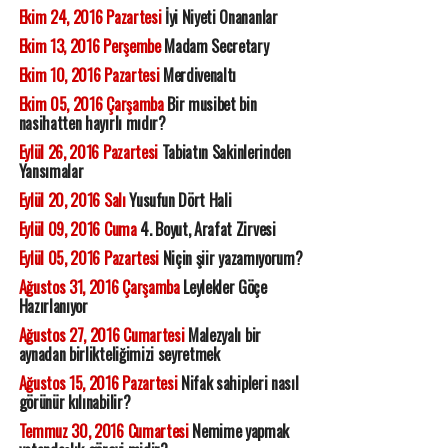
Ekim 24, 2016 Pazartesi
İyi Niyeti Onananlar
Ekim 13, 2016 Perşembe
Madam Secretary
Ekim 10, 2016 Pazartesi
Merdivenaltı
Ekim 05, 2016 Çarşamba
Bir musibet bin
nasihatten hayırlı mıdır?
Eylül 26, 2016 Pazartesi
Tabiatın Sakinlerinden
Yansımalar
Eylül 20, 2016 Salı
Yusufun Dört Hali
Eylül 09, 2016 Cuma
4. Boyut, Arafat Zirvesi
Eylül 05, 2016 Pazartesi
Niçin şiir yazamıyorum?
Ağustos 31, 2016 Çarşamba
Leylekler Göçe
Hazırlanıyor
Ağustos 27, 2016 Cumartesi
Malezyalı bir
aynadan birlikteliğimizi seyretmek
Ağustos 15, 2016 Pazartesi
Nifak sahipleri nasıl
görünür kılınabilir?
Temmuz 30, 2016 Cumartesi
Nemime yapmak