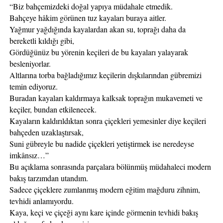
“Biz bahçemizdeki doğal yapıya müdahale etmedik. 
Bahçeye hâkim görünen tuz kayaları buraya aitler.
Yağmur yağdığında kayalardan akan su, toprağı daha da 
bereketli kıldığı gibi,
Gördüğünüz bu yörenin keçileri de bu kayaları yalayarak 
besleniyorlar.
Altlarına torba bağladığımız keçilerin dışkılarından gübremizi 
temin ediyoruz.
Buradan kayaları kaldırmaya kalksak toprağın mukavemeti ve 
keçiler, bundan etkilenecek. 
Kayaların kaldırıldıktan sonra çiçekleri yemesinler diye keçileri 
bahçeden uzaklaştırsak, 
Suni gübreyle bu nadide çiçekleri yetiştirmek ise neredeyse 
imkânsız…”
Bu açıklama sonrasında parçalara bölünmüş müdahaleci modern 
bakış tarzımdan utandım.
Sadece çiçeklere zumlanmış modern eğitim mağduru zihnim, 
tevhidi anlamıyordu.
Kaya, keçi ve çiçeği aynı kare içinde görmenin tevhidi bakış 