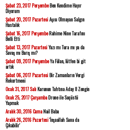
Şubat 23, 2017 Perşembe
Ben Kendime Hayır
Diyorum
Şubat 20, 2017 Pazartesi
Aşısı Olmayan Salgın
Hastalık
Şubat 16, 2017 Perşembe
Rahime Nine Tarafını
Belli Etti
Şubat 13, 2017 Pazartesi
Yazı mı Tura mı ya da
Savaş mı Barış mı?
Şubat 09, 2017 Perşembe
Ya Fülan, lütfen bi git
artık
Şubat 06, 2017 Pazartesi
Bir Zamanların Vergi
Rekortmeni
Ocak 31, 2017 Salı
Karunun Tahtına Aday 8 Zengin
Ocak 25, 2017 Çarşamba
Drone ile Suçüstü
Yapmak
Aralık 30, 2016 Cuma
Nail Baba
Aralık 26, 2016 Pazartesi
'İnşaallah Sana da
Çıkabilir'