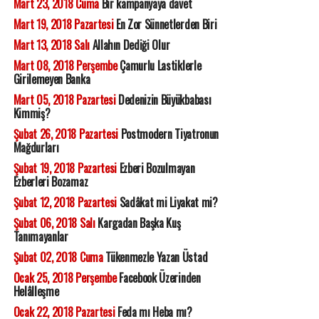
Mart 23, 2018 Cuma
Bir kampanyaya davet
Mart 19, 2018 Pazartesi
En Zor Sünnetlerden Biri
Mart 13, 2018 Salı
Allahın Dediği Olur
Mart 08, 2018 Perşembe
Çamurlu Lastiklerle
Girilemeyen Banka
Mart 05, 2018 Pazartesi
Dedenizin Büyükbabası
Kimmiş?
Şubat 26, 2018 Pazartesi
Postmodern Tiyatronun
Mağdurları
Şubat 19, 2018 Pazartesi
Ezberi Bozulmayan
Ezberleri Bozamaz
Şubat 12, 2018 Pazartesi
Sadâkat mi Liyakat mi?
Şubat 06, 2018 Salı
Kargadan Başka Kuş
Tanımayanlar
Şubat 02, 2018 Cuma
Tükenmezle Yazan Üstad
Ocak 25, 2018 Perşembe
Facebook Üzerinden
Helâlleşme
Ocak 22, 2018 Pazartesi
Feda mı Heba mı?