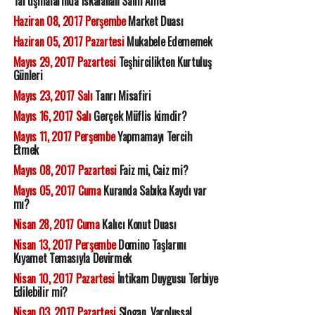
Tartışmalarında Iskalanan Salih Amel
Haziran 08, 2017 Perşembe
Market Duası
Haziran 05, 2017 Pazartesi
Mukabele Edememek
Mayıs 29, 2017 Pazartesi
Teşhircilikten Kurtuluş
Günleri
Mayıs 23, 2017 Salı
Tanrı Misafiri
Mayıs 16, 2017 Salı
Gerçek Müflis kimdir?
Mayıs 11, 2017 Perşembe
Yapmamayı Tercih
Etmek
Mayıs 08, 2017 Pazartesi
Faiz mi, Caiz mi?
Mayıs 05, 2017 Cuma
Kuranda Sabıka Kaydı var
mı?
Nisan 28, 2017 Cuma
Kalıcı Konut Duası
Nisan 13, 2017 Perşembe
Domino Taşlarını
Kıyamet Temasıyla Devirmek
Nisan 10, 2017 Pazartesi
İntikam Duygusu Terbiye
Edilebilir mi?
Nisan 03, 2017 Pazartesi
Slogan, Varoluşsal