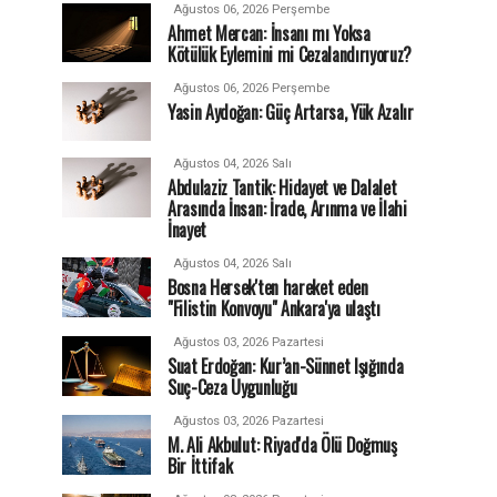
Ağustos 06, 2026 Perşembe
Ahmet Mercan: İnsanı mı Yoksa
Kötülük Eylemini mi Cezalandırıyoruz?
Ağustos 06, 2026 Perşembe
Yasin Aydoğan: Güç Artarsa, Yük Azalır
Ağustos 04, 2026 Salı
Abdulaziz Tantik: Hidayet ve Dalalet
Arasında İnsan: İrade, Arınma ve İlahi
İnayet
Ağustos 04, 2026 Salı
Bosna Hersek'ten hareket eden
"Filistin Konvoyu" Ankara'ya ulaştı
Ağustos 03, 2026 Pazartesi
Suat Erdoğan: Kur’an-Sünnet Işığında
Suç-Ceza Uygunluğu
Ağustos 03, 2026 Pazartesi
M. Ali Akbulut: Riyad'da Ölü Doğmuş
Bir İttifak