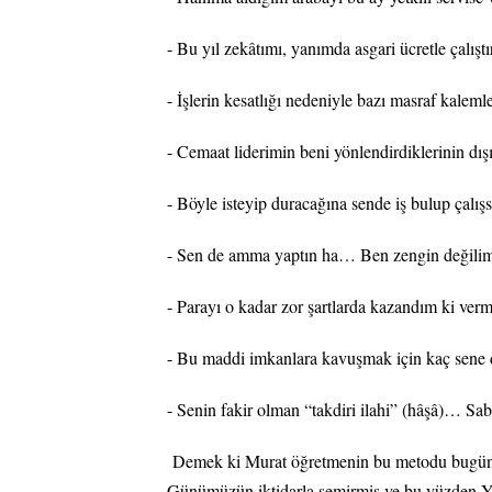
- Bu yıl zekâtımı, yanımda asgari ücretle çalış
- İşlerin kesatlığı nedeniyle bazı masraf kale
- Cemaat liderimin beni yönlendirdiklerinin 
- Böyle isteyip duracağına sende iş bulup çalı
- Sen de amma yaptın ha… Ben zengin değili
- Parayı o kadar zor şartlarda kazandım ki ve
- Bu maddi imkanlara kavuşmak için kaç sene 
- Senin fakir olman “takdiri ilahi” (hâşâ)… Sa
Demek ki Murat öğretmenin bu metodu bugün or
Günümüzün iktidarla semirmiş ve bu yüzden Ya