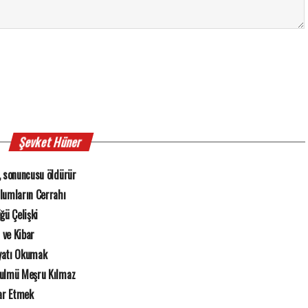
Şevket Hüner
, sonuncusu öldürür
zlumların Cerrahı
ğü Çelişki
r ve Kibar
yatı Okumak
Zulmü Meşru Kılmaz
rar Etmek