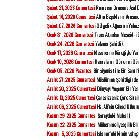
Şubat 21, 2026 Cumartesi
Ramazan Orucunu Asıl D
Şubat 14, 2026 Cumartesi
Altın Başakların Arasınd
Şubat 07, 2026 Cumartesi
Gölgelik Ağacının Yalnız
Ocak 31, 2026 Cumartesi
Truva Atından Mescid-i D
Ocak 24, 2026 Cumartesi
Yalancı Şahitlik
Ocak 17, 2026 Cumartesi
Mezarcının Küreğiyle Yaz
Ocak 10, 2026 Cumartesi
Hanzala'nın Gözlerini G
Ocak 05, 2026 Pazartesi
Bir siyonist ile Bir Samir
Aralık 27, 2025 Cumartesi
Müslüman Şehitliğinde Y
Aralık 20, 2025 Cumartesi
Dünyayı Yaşanır Bir Yer 
Aralık 13, 2025 Cumartesi
Çaresizseniz Çare Sizsin
Aralık 06, 2025 Cumartesi
Hz. Ali'nin Cihad Ufkun
Kasım 29, 2025 Cumartesi
Saraydaki Muhalif
Kasım 22, 2025 Cumartesi
Mükemmeliyetçilik Bir 
Kasım 15, 2025 Cumartesi
İslamofobi kimin vahşet