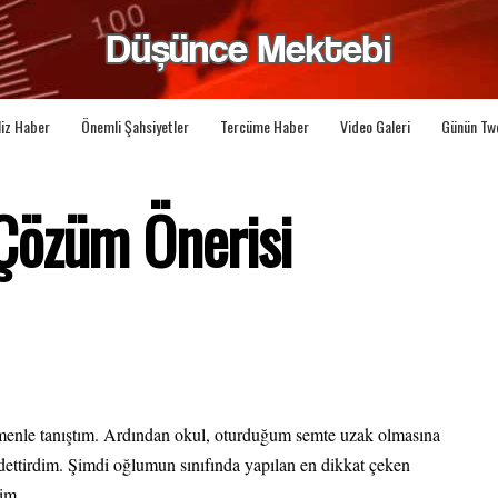
liz Haber
Önemli Şahsiyetler
Tercüme Haber
Video Galeri
Günün Tw
Çözüm Önerisi
retmenle tanıştım. Ardından okul, oturduğum semte uzak olmasına
ettirdim. Şimdi oğlumun sınıfında yapılan en dikkat çeken
rim.