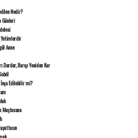
dilen Nedir?
 Günleri
delesi
 Yetimlerdir
gül Anne
rı Durdur, Barışı Yeniden Kur
Soból
İnşa Edilebilir mi?
Adam
uluk
n Muştusuna
ah
Hayattasın
rmak