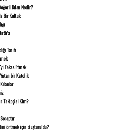
eğerli Kılan Nedir?
a Bir Koltuk
lığı
ırâr'a
dığı Tarih
örmek
i'yi Takas Etmek
atan bir Katolik
Kılanlar
iz
un Takipçisi Kim?
Seraptır
ini örtmek için oluşturuldu?