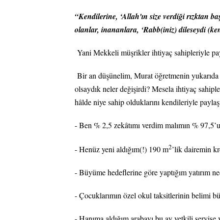
“Kendilerine, ‘Allah'ın size verdiği rızktan b
olanlar, inananlara, ‘Rabb(iniz) dileseydi (ke
Yani Mekkeli müşrikler ihtiyaç sahipleriyle p
Bir an düşünelim, Murat öğretmenin yukarıda ön
olsaydık neler değişirdi? Mesela ihtiyaç sahipl
hâlde niye sahip olduklarını kendileriyle payla
- Ben % 2,5 zekâtımı verdim malımın % 97,5
2
- Henüz yeni aldığım(!) 190 m
’lik dairemin k
- Büyüme hedeflerine göre yaptığım yatırım 
- Çocuklarımın özel okul taksitlerinin belimi 
- Hanıma aldığım arabayı bu ay yetkili servise