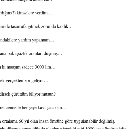
tırdığım(!) kimselere verdim…
mlerinde tasarrufa gitmek zorunda kaldık…
dışındakilere yardım yapamam…
şsana bak işsizlik oranları düşmüş…
m ki maaşım sadece 3000 lira…
rmek gerçekten zor geliyor…
dirsek çürüttüm biliyor musun?
bret cennette her şeye kavuşacaksın…
talama 60 yıl olan insan ömrüne göre uygulanabilir değilmiş.
hudileşme temayülünde olanların istediği gibi 1000 sene ömür takdir