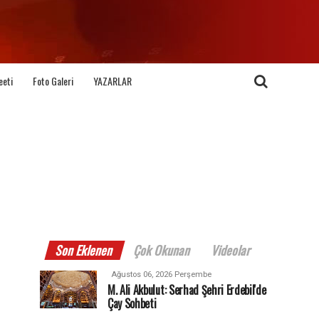
eeti
Foto Galeri
YAZARLAR
Son Eklenen
Çok Okunan
Videolar
Ağustos 06, 2026 Perşembe
M. Ali Akbulut: Serhad Şehri Erdebil'de
Çay Sohbeti