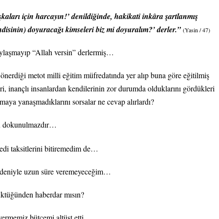
aşkaları için harcayın!’ denildiğinde, hakikati inkâra şartlanmış
ndisinin) doyuracağı kimseleri biz mi doyuralım?’ derler.”
(Yasin / 47)
aylaşmayıp “Allah versin” derlermiş…
erdiği metot milli eğitim müfredatında yer alıp buna göre eğitilmiş
eri, inançlı insanlardan kendilerinin zor durumda olduklarını gördükleri
şmaya yanaşmadıklarını sorsalar ne cevap alırlardı?
’u dokunulmazdır…
redi taksitlerini bitiremedim de…
nedeniyle uzun süre veremeyeceğim…
büktüğünden haberdar mısın?
 vermemiz bütçemi altüst etti…