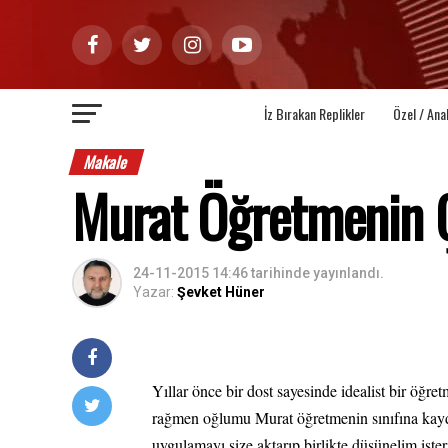
İz Bırakan Replikler
Özel / Ana
Makale
Murat Öğretmenin 
24-11-2015 14:46
tarihinde yayınlandı.
Yazar:
Şevket Hüner
Yıllar önce bir dost sayesinde idealist bir öğ
rağmen oğlumu Murat öğretmenin sınıfına kayd
uygulamayı size aktarıp birlikte düşünelim iste