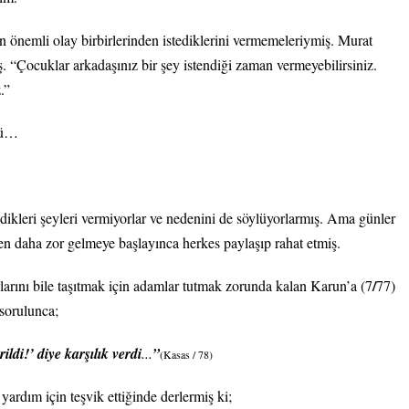
n önemli olay birbirlerinden istediklerini vermemeleriymiş. Murat
 “Çocuklar arkadaşınız bir şey istendiği zaman vermeyebilirsiniz.
.”
kü…
ikleri şeyleri vermiyorlar ve nedenini de söylüyorlarmış. Ama günler
n daha zor gelmeye başlayınca herkes paylaşıp rahat etmiş.
/
larını bile taşıtmak için adamlar tutmak zorunda kalan Karun’a (7
77)
 sorulunca;
ildi!’ diye karşılık verdi
”
…
(Kasas / 78)
yardım için teşvik ettiğinde derlermiş ki;