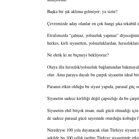
Başka bir şık aklıma gelmiyor; ya sizin?
Çevremizde aday olanlar en çok hangi şıka tekabül 
Etrafımızda “çalmaz, yolsuzluk yapmaz” diyeceğimiz si
herkes, kirli siyasetten, yolsuzluklardan, hırsızlıklar
Ne ektik ki ne biçmeyi bekliyoruz?
Olaya illa hırsızlık/yolsuzluk bağlamından bakmayalı
olur. Ama paraya dayalı bu çarpık siyasetin ideal bir
Paranın etkin olduğu bu siyasi yapıda, parasal güç o
Siyasetin sadece kirliliği değil çapsızlığı da bu çar
Siyaseten ehil birçok insan, mali gücü olmadığı için s
de sadece parasal gücü sayesinde oturduğu koltuğu fu
Neredeyse 100 yıla dayanacak olan Türkiye siyaset tar
şekilde bu 100 yıllık tarihte Türkiye siyasetinde etki