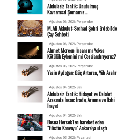
Abdulaziz Tantik: Unutulmuş
Kavramsal Şemamız…
Ağustos 06, 2026 Perşembe
M. Ali Akbulut: Serhad Şehri Erdebil'de
Çay Sohbeti
Ağustos 06, 2026 Perşembe
Ahmet Mercan: İnsanı mı Yoksa
Kötülük Eylemini mi Cezalandırıyoruz?
Ağustos 06, 2026 Perşembe
Yasin Aydoğan: Güç Artarsa, Yük Azalır
Ağustos 04, 2026 Salı
Abdulaziz Tantik: Hidayet ve Dalalet
Arasında İnsan: İrade, Arınma ve İlahi
İnayet
Ağustos 04, 2026 Salı
Bosna Hersek'ten hareket eden
"Filistin Konvoyu" Ankara'ya ulaştı
Ağustos 03, 2026 Pazartesi