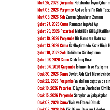
Mart 25, 2026 Çarşamba
Notalardan İsyan Çıkar 
Mart 05, 2026 Perşembe
Abd ve İsrail'in Kirli Tezg
Mart 03, 2026 Salı
Zaman Eşkıyaların Zamanı
Şubat 27, 2026 Cuma
Ramazan İnşa/at Ayı
Şubat 23, 2026 Pazartesi
Maktülün Gülüşü Katilin
Şubat 19, 2026 Perşembe
Bir Ramazan Hatırası
Şubat 13, 2026 Cuma
Özelleştirmede Kazık Niçin 
Şubat 10, 2026 Salı
Güdüleme Sürüleştirme
Şubat 06, 2026 Cuma
Cilalı İmaj Devri
Şubat 04, 2026 Çarşamba
İslamcılık ve Yozlaşma
Ocak 30, 2026 Cuma
Devlet Aklı Kürt Meselesinde
Ocak 22, 2026 Perşembe
Ya akıllanacağız ya da sı
Ocak 19, 2026 Pazartesi
Düşman Üzerinden Kimlik
Ocak 15, 2026 Perşembe
Saraylar ve Şakşakçılar
Ocak 09, 2026 Cuma
'Hain ve Fitneci Olmak'
Ocak 06, 2026 Salı
Kör Dünya, Onursuz Liderler