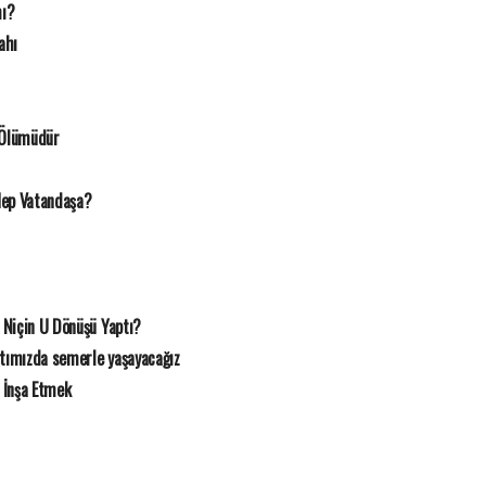
mı?
ahı
 Ölümüdür
Hep Vatandaşa?
 Niçin U Dönüşü Yaptı?
rtımızda semerle yaşayacağız
 İnşa Etmek