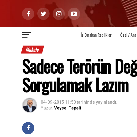
İz Bırakan Replikler
Özel / Ana
Makale
Sadece Terörün Deği
Sorgulamak Lazım
04-09-2015 11:50
tarihinde yayınlandı.
Yazar:
Veysel Tepeli