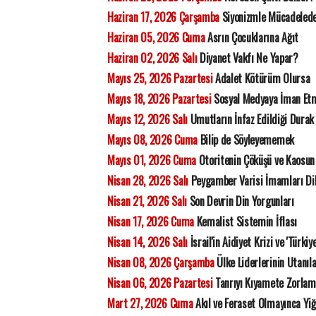
Haziran 17, 2026 Çarşamba
Siyonizmle Mücadelede 
Haziran 05, 2026 Cuma
Asrın Çocuklarına Ağıt
Haziran 02, 2026 Salı
Diyanet Vakfı Ne Yapar?
Mayıs 25, 2026 Pazartesi
Adalet Kötürüm Olursa
Mayıs 18, 2026 Pazartesi
Sosyal Medyaya İman Et
Mayıs 12, 2026 Salı
Umutların İnfaz Edildiği Durak
Mayıs 08, 2026 Cuma
Bilip de Söyleyememek
Mayıs 01, 2026 Cuma
Otoritenin Çöküşü ve Kaosun 
Nisan 28, 2026 Salı
Peygamber Varisi İmamları Di
Nisan 21, 2026 Salı
Son Devrin Din Yorgunları
Nisan 17, 2026 Cuma
Kemalist Sistemin İflası
Nisan 14, 2026 Salı
İsrail'in Aidiyet Krizi ve 'Türkiy
Nisan 08, 2026 Çarşamba
Ülke Liderlerinin Utanıla
Nisan 06, 2026 Pazartesi
Tanrıyı Kıyamete Zorla
Mart 27, 2026 Cuma
Akıl ve Feraset Olmayınca Yiğ