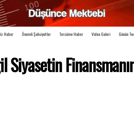
liz Haber
Önemli Şahsiyetler
Tercüme Haber
Video Galeri
Günün Tw
l Siyasetin Finansmanın