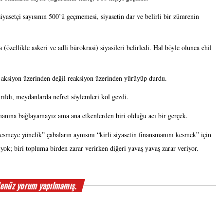
iyasetçi sayısının 500’ü geçmemesi, siyasetin dar ve belirli bir zümrenin 
 (özellikle askeri ve adli bürokrasi) siyasileri belirledi. Hal böyle olunca ehil 
et aksiyon üzerinden değil reaksiyon üzerinden yürüyüp durdu.
ırıldı, meydanlarda nefret söylemleri kol gezdi. 
nsmanına bağlayamayız ama ana etkenlerden biri olduğu acı bir gerçek.
smeye yönelik” çabaların aynısını “kirli siyasetin finansmanını kesmek” için 
ı yok; biri topluma birden zarar verirken diğeri yavaş yavaş zarar veriyor.
enüz yorum yapılmamış.