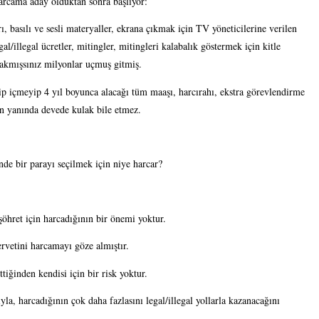
harcama aday olduktan sonra başlıyor:
, basılı ve sesli materyaller, ekrana çıkmak için TV yöneticilerine verilen 
al/illegal ücretler, mitingler, mitingleri kalabalık göstermek için kitle 
bakmışsınız milyonlar uçmuş gitmiş.
p içmeyip 4 yıl boyunca alacağı tüm maaşı, harcırahı, ekstra görevlendirme 
ın yanında devede kulak bile etmez.
nde bir parayı seçilmek için niye harcar?
öhret için harcadığının bir önemi yoktur.
ervetini harcamayı göze almıştır.
ttiğinden kendisi için bir risk yoktur.
la, harcadığının çok daha fazlasını legal/illegal yollarla kazanacağını 