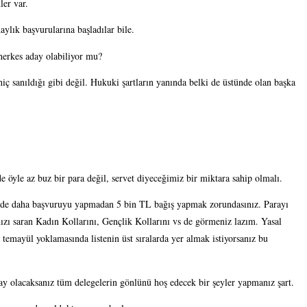
ler var.
aylık başvurularına başladılar bile.
herkes aday olabiliyor mu? 
 sanıldığı gibi değil. Hukuki şartların yanında belki de üstünde olan başka 
e öyle az buz bir para değil, servet diyeceğimiz bir miktara sahip olmalı.
zde daha başvuruyu yapmadan 5 bin TL bağış yapmak zorundasınız. Parayı 
nızı saran Kadın Kollarını, Gençlik Kollarını vs de görmeniz lazım. Yasal 
emayül yoklamasında listenin üst sıralarda yer almak istiyorsanız bu 
ay olacaksanız tüm delegelerin gönlünü hoş edecek bir şeyler yapmanız şart.