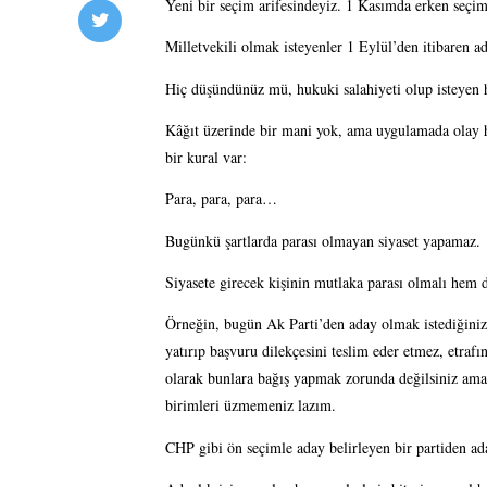
Yeni bir seçim arifesindeyiz. 1 Kasımda erken seçim
Milletvekili olmak isteyenler 1 Eylül’den itibaren ad
Hiç düşündünüz mü, hukuki salahiyeti olup isteyen 
Kâğıt üzerinde bir mani yok, ama uygulamada olay hiç
bir kural var: 
Para, para, para… 
Bugünkü şartlarda parası olmayan siyaset yapamaz. 
Siyasete girecek kişinin mutlaka parası olmalı hem d
Örneğin, bugün Ak Parti’den aday olmak istediğini
yatırıp başvuru dilekçesini teslim eder etmez, etrafı
olarak bunlara bağış yapmak zorunda değilsiniz ama t
birimleri üzmemeniz lazım.
CHP gibi ön seçimle aday belirleyen bir partiden ad