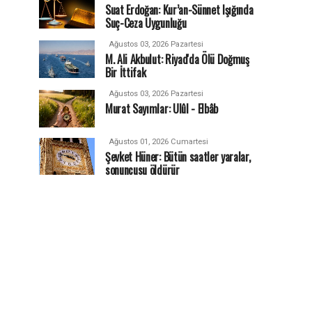
Suat Erdoğan: Kur’an-Sünnet Işığında
Suç-Ceza Uygunluğu
Ağustos 03, 2026 Pazartesi
M. Ali Akbulut: Riyad'da Ölü Doğmuş
Bir İttifak
Ağustos 03, 2026 Pazartesi
Murat Sayımlar: Ulûl - Elbâb
Ağustos 01, 2026 Cumartesi
Şevket Hüner: Bütün saatler yaralar,
sonuncusu öldürür