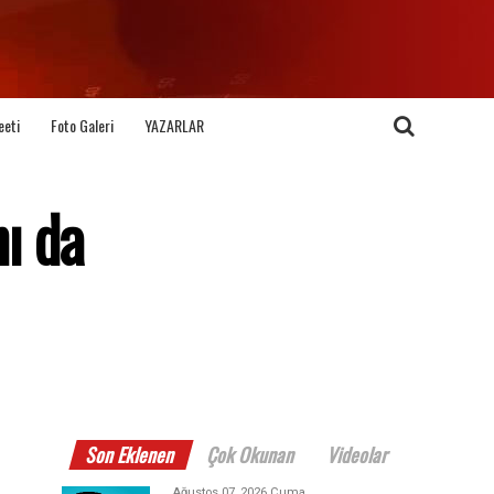
eeti
Foto Galeri
YAZARLAR
ı da
Son Eklenen
Çok Okunan
Videolar
Ağustos 07, 2026 Cuma