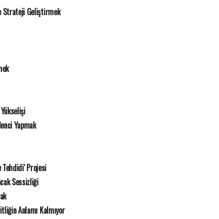
Strateji Geliştirmek
mek
Yükselişi
lenci Yapmak
e Tehdidi' Projesi
cak Sessizliği
mak
itliğin Anlamı Kalmıyor