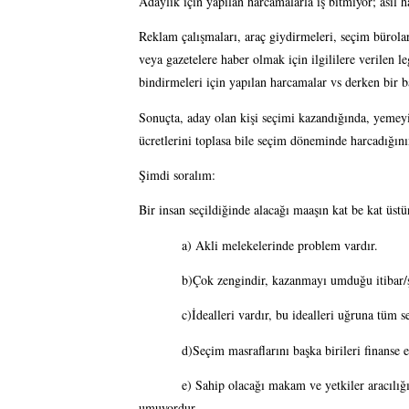
Adaylık için yapılan harcamalarla iş bitmiyor; asıl 
Reklam çalışmaları, araç giydirmeleri, seçim büroları
veya gazetelere haber olmak için ilgililere verilen leg
bindirmeleri için yapılan harcamalar vs derken bir 
Sonuçta, aday olan kişi seçimi kazandığında, yemeyi
ücretlerini toplasa bile seçim döneminde harcadığın
Şimdi soralım:
Bir insan seçildiğinde alacağı maaşın kat be kat üstü
a) Akli melekelerinde problem vardır.
b)Çok zengindir, kazanmayı umduğu itibar/ş
c)İdealleri vardır, bu idealleri uğruna tüm s
d)Seçim masraflarını başka birileri finanse e
e) Sahip olacağı makam ve yetkiler aracılığıy
umuyordur. 