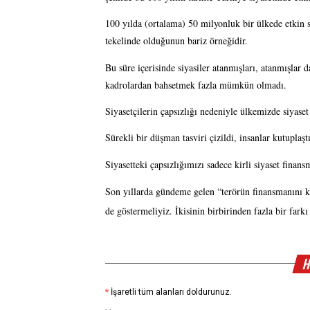
100 yılda (ortalama) 50 milyonluk bir ülkede etkin s
tekelinde olduğunun bariz örneğidir.
Bu süre içerisinde siyasiler atanmışları, atanmışlar da
kadrolardan bahsetmek fazla mümkün olmadı.
Siyasetçilerin çapsızlığı nedeniyle ülkemizde siyas
Sürekli bir düşman tasviri çizildi, insanlar kutuplaşt
Siyasetteki çapsızlığımızı sadece kirli siyaset fina
Son yıllarda gündeme gelen “terörün finansmanını ke
de göstermeliyiz. İkisinin birbirinden fazla bir fark
H
*
İşaretli tüm alanları doldurunuz.