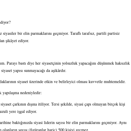
ediyor?
yasiler bir elin parmaklarını geçmiyor. Taraflı tarafsız, partili partisiz 
dan şikâyet ediyor.
m. Parayı bastı diye her siyasetçinin yolsuzluk yapacağını düşünmek haksızlık 
 siyaset yapısı sunmayacağı da aşikârdır. 
daklarının siyaset üzerinde etkin ve belirleyici olması kuvvetle muhtemeldir.
pık yapılaşma nedeniyledir:
iyaset çarkının dışına itiliyor. Tersi şekilde, siyasi çapı olmayan birçok kişi 
zuli yere işgal ediyor.
ihine baktığınızda siyasi liderin sayısı bir elin parmaklarını geçmiyor. Aynı 
n olanların sayısı (figüranlar hariç) 500 kişiyi geçmez.