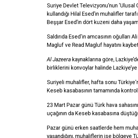
Suriye Devlet Televizyonu’nun 'Ulusal G
kullandığı Hilal Esed’in muhalifler tara
Beşşar Esed’in dört kuzeni daha yaşamın
Saldırıda Esed'in amcasının oğulları Ali
Magluf ve Read Magluf hayatını kaybet
Al Jazeera
kaynaklarına göre, Lazkiye’d
birliklerini konvoylar halinde Lazkiye’y
Suriyeli muhalifler, hafta sonu Türkiye'
Keseb kasabasının tamamında kontrolü
23 Mart Pazar günü Türk hava sahasını 
uçağının da Keseb kasabasına düştüğü
Pazar günü erken saatlerde hem muhal
yaşandığını, muhaliflerin ise bölgeye T