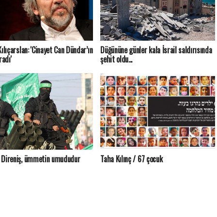
Kılıçarslan: 'Cinayet Can Dündar’ın
Düğününe günler kala İsrail saldırısında
radı'
şehit oldu...
 Direniş, ümmetin umududur
Taha Kılınç / 67 çocuk