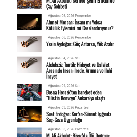
M. Ali Akbulut: Serhad Şehri Erdebil'de
Çay Sohbeti
Ağustos 06, 2026 Perşembe
Ahmet Mercan: İnsanı mı Yoksa
Kötülük Eylemini mi Cezalandırıyoruz?
Ağustos 06, 2026 Perşembe
Yasin Aydoğan: Güç Artarsa, Yük Azalır
Ağustos 04, 2026 Salı
Abdulaziz Tantik: Hidayet ve Dalalet
Arasında İnsan: İrade, Arınma ve İlahi
İnayet
Ağustos 04, 2026 Salı
Bosna Hersek'ten hareket eden
"Filistin Konvoyu" Ankara'ya ulaştı
Ağustos 03, 2026 Pazartesi
Suat Erdoğan: Kur’an-Sünnet Işığında
Suç-Ceza Uygunluğu
Ağustos 03, 2026 Pazartesi
M. Ali Akbulut: Riyad'da Ölü Doğmuş