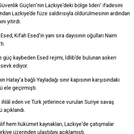
üvenlik Güçleri'nin Lazkiye'deki bölge lideri' ifadesini
fından Lazkiye’de füze saldırısıyla öldürülmesinin ardından
ı yitirdi.
 Esed, Kifah Esed'in yanı sıra dayısının oğulları Naim
ti.
e güç kaybeden Esed rejimi, İdlib’de bulunan askeri
e sevk ediyor.
nin Hatay'a bağlı Yayladağı sınır kapısının karşısındaki
 ele geçirmişti.
ihlâl eden ve Türk jetlerince vurulan Suriye savaş
 açıklandı.
if hem hükümet kaynakları, Lazkiye'de çatışmalar
ürkiye üzerinden ulaştığını açıklamıştı.