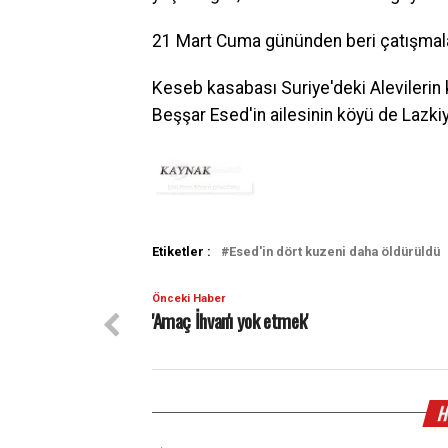
21 Mart Cuma gününden beri çatışmalar
Keseb kasabası Suriye'deki Alevilerin 
Beşşar Esed'in ailesinin köyü de Lazki
Etiketler :
Esed'in dört kuzeni daha öldürüldü
Önceki Haber
'Amaç İhvan'ı yok etmek'
H