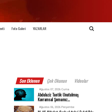
eeti
Foto Galeri
YAZARLAR
Son Eklenen
Çok Okunan
Videolar
Ağustos 07, 2026 Cuma
Abdulaziz Tantik: Unutulmuş
Kavramsal Şemamız…
Ağustos 06, 2026 Perşembe