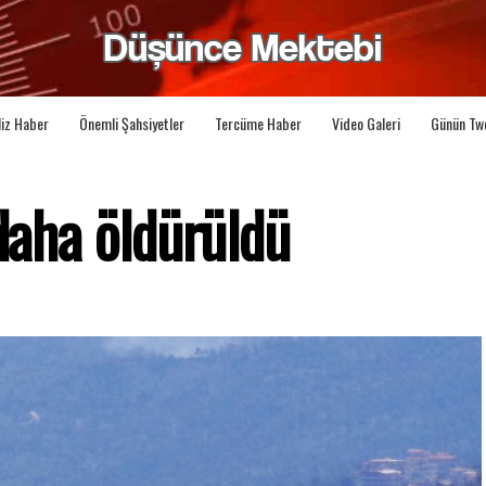
liz Haber
Önemli Şahsiyetler
Tercüme Haber
Video Galeri
Günün Tw
 daha öldürüldü