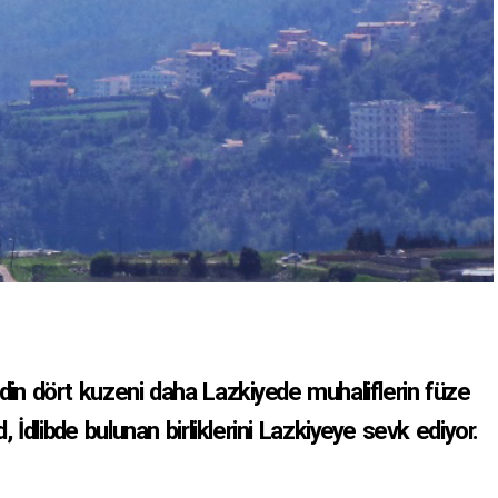
din dört kuzeni daha Lazkiyede muhaliflerin füze
 İdlibde bulunan birliklerini Lazkiyeye sevk ediyor.