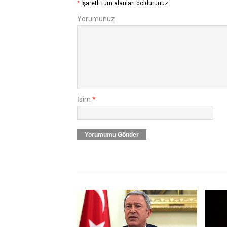
*
İşaretli tüm alanları doldurunuz.
Yorumunuz
İsim
*
Yorumumu Gönder