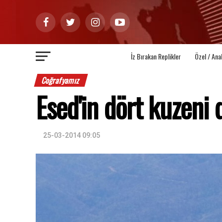
İz Bırakan Replikler
Özel / Ana
Coğrafyamız
Esed'in dört kuzeni
25-03-2014 09:05