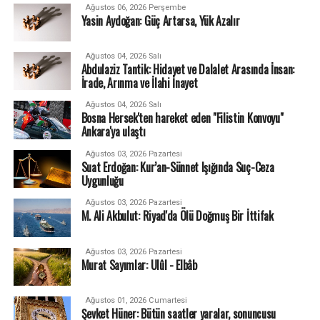
Ağustos 06, 2026 Perşembe
Yasin Aydoğan: Güç Artarsa, Yük Azalır
Ağustos 04, 2026 Salı
Abdulaziz Tantik: Hidayet ve Dalalet Arasında İnsan:
İrade, Arınma ve İlahi İnayet
Ağustos 04, 2026 Salı
Bosna Hersek'ten hareket eden "Filistin Konvoyu"
Ankara'ya ulaştı
Ağustos 03, 2026 Pazartesi
Suat Erdoğan: Kur’an-Sünnet Işığında Suç-Ceza
Uygunluğu
Ağustos 03, 2026 Pazartesi
M. Ali Akbulut: Riyad'da Ölü Doğmuş Bir İttifak
Ağustos 03, 2026 Pazartesi
Murat Sayımlar: Ulûl - Elbâb
Ağustos 01, 2026 Cumartesi
Şevket Hüner: Bütün saatler yaralar, sonuncusu