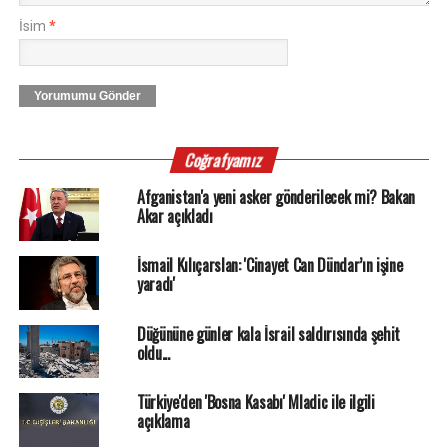
İsim
*
Yorumumu Gönder
Coğrafyamız
Afganistan'a yeni asker gönderilecek mi? Bakan
Akar açıkladı
İsmail Kılıçarslan: 'Cinayet Can Dündar’ın işine
yaradı'
Düğününe günler kala İsrail saldırısında şehit
oldu...
Türkiye'den 'Bosna Kasabı' Mladic ile ilgili
açıklama