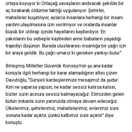
ortaya koyuyor ki Ortaçağ savaşlarını andıracak şekilde bir
aç bırakarak öldürme taktiği uygulanıyor. Şehirler,
mahalleler kuşatılıyor, aylarca insanlara herhangi bir insani
yardım ulaşılmasına izin verilmiyor ve oralarda insanlar
büyük bir ızdırap içinde hayatlarını kaybediyor. En
yakınlarını bu sebeple kaybeden anne-babaların yaşadığı
trajediyi düşünün. Burada uluslararası insanlığa bir çağrı için
bir araya geldik. Bu çağrı umarız ki gereken yankıyı bulur."
Birleşmiş Milletler Güvenlik Konseyi'nin şu ana kadar
konuyla ilgili herhangi bir karar alamadığının altını çizen
Davutoğlu, "Suriyeli kardeşlerimize mesajımız da şudur:
Kim ne yaparsa yapsın, ne kadar sessiz kalırsa kalsın,
bizler sizin acınıza sessiz kalmayacağız. Elimizden gelen
bütün imkanla sizin yanınızda olmaya devam edeceğiz.
Ülkelerimiz, şehirlerimiz, mahallelerimiz, evlerimiz size
sonuna kadar açıktır, çünkü kalbimiz size açıktır" diye
konuştu.