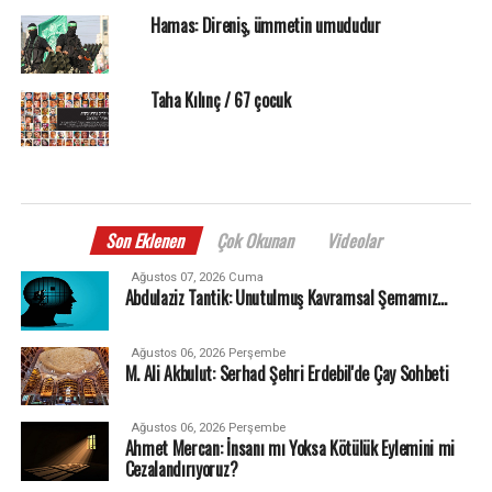
Hamas: Direniş, ümmetin umududur
Taha Kılınç / 67 çocuk
Son Eklenen
Çok Okunan
Videolar
Ağustos 07, 2026 Cuma
Abdulaziz Tantik: Unutulmuş Kavramsal Şemamız…
Ağustos 06, 2026 Perşembe
M. Ali Akbulut: Serhad Şehri Erdebil'de Çay Sohbeti
Ağustos 06, 2026 Perşembe
Ahmet Mercan: İnsanı mı Yoksa Kötülük Eylemini mi
Cezalandırıyoruz?