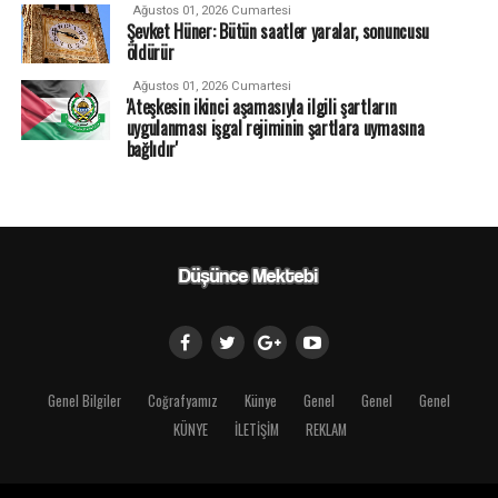
Ağustos 01, 2026 Cumartesi
Şevket Hüner: Bütün saatler yaralar, sonuncusu
öldürür
Ağustos 01, 2026 Cumartesi
'Ateşkesin ikinci aşamasıyla ilgili şartların
uygulanması işgal rejiminin şartlara uymasına
bağlıdır'
Genel Bilgiler
Coğrafyamız
Künye
Genel
Genel
Genel
KÜNYE
İLETİŞİM
REKLAM