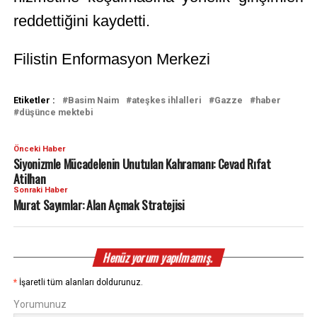
reddettiğini kaydetti.
Filistin Enformasyon Merkezi
Etiketler :
Basim Naim
ateşkes ihlalleri
Gazze
haber
düşünce mektebi
Önceki Haber
Siyonizmle Mücadelenin Unutulan Kahramanı: Cevad Rıfat
Atilhan
Sonraki Haber
Murat Sayımlar: Alan Açmak Stratejisi
Henüz yorum yapılmamış.
*
İşaretli tüm alanları doldurunuz.
Yorumunuz