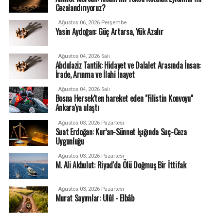
Cezalandırıyoruz?
Ağustos 06, 2026 Perşembe
Yasin Aydoğan: Güç Artarsa, Yük Azalır
Ağustos 04, 2026 Salı
Abdulaziz Tantik: Hidayet ve Dalalet Arasında İnsan:
İrade, Arınma ve İlahi İnayet
Ağustos 04, 2026 Salı
Bosna Hersek'ten hareket eden "Filistin Konvoyu"
Ankara'ya ulaştı
Ağustos 03, 2026 Pazartesi
Suat Erdoğan: Kur’an-Sünnet Işığında Suç-Ceza
Uygunluğu
Ağustos 03, 2026 Pazartesi
M. Ali Akbulut: Riyad'da Ölü Doğmuş Bir İttifak
Ağustos 03, 2026 Pazartesi
Murat Sayımlar: Ulûl - Elbâb