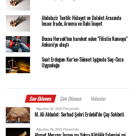
Abdulaziz Tantik: Hidayet ve Dalalet Arasında
İnsan: İrade, Arınma ve İlahi İnayet
Bosna Hersek'ten hareket eden "Filistin Konvoyu"
Ankara'ya ulaştı
Suat Erdoğan: Kur’an-Sünnet Işığında Suç-Ceza
Uygunluğu
Son Eklenen
Çok Okunan
Videolar
Ağustos 06, 2026 Perşembe
M. Ali Akbulut: Serhad Şehri Erdebil'de Çay Sohbeti
Ağustos 06, 2026 Perşembe
Ahmet Mercan: İnsanı mı Yoksa Kötülük Eylemini mi