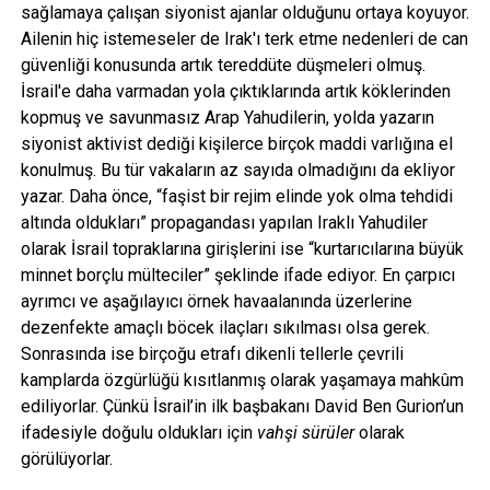
sağlamaya çalışan siyonist ajanlar olduğunu ortaya koyuyor.
Ailenin hiç istemeseler de Irak'ı terk etme nedenleri de can
güvenliği konusunda artık tereddüte düşmeleri olmuş.
İsrail'e daha varmadan yola çıktıklarında artık köklerinden
kopmuş ve savunmasız Arap Yahudilerin, yolda yazarın
siyonist aktivist dediği kişilerce birçok maddi varlığına el
konulmuş. Bu tür vakaların az sayıda olmadığını da ekliyor
yazar. Daha önce, “faşist bir rejim elinde yok olma tehdidi
altında oldukları” propagandası yapılan Iraklı Yahudiler
olarak İsrail topraklarına girişlerini ise “kurtarıcılarına büyük
minnet borçlu mülteciler” şeklinde ifade ediyor. En çarpıcı
ayrımcı ve aşağılayıcı örnek havaalanında üzerlerine
dezenfekte amaçlı böcek ilaçları sıkılması olsa gerek.
Sonrasında ise birçoğu etrafı dikenli tellerle çevrili
kamplarda özgürlüğü kısıtlanmış olarak yaşamaya mahkûm
ediliyorlar. Çünkü İsrail’in ilk başbakanı David Ben Gurion’un
ifadesiyle doğulu oldukları için
vahşi sürüler
olarak
görülüyorlar.