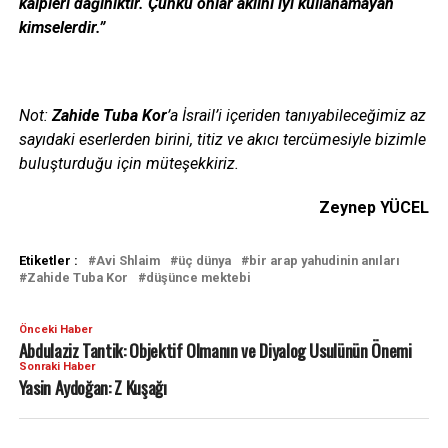
kalpleri dağınıktır. Çünkü onlar aklını iyi kullanamayan
kimselerdir.”
Not:
Zahide Tuba Kor
’a İsrail’i içeriden tanıyabileceğimiz az
sayıdaki eserlerden birini, titiz ve akıcı tercümesiyle bizimle
buluşturduğu için müteşekkiriz.
Zeynep YÜCEL
Etiketler :
Avi Shlaim
üç dünya
bir arap yahudinin anıları
Zahide Tuba Kor
düşünce mektebi
Önceki Haber
Abdulaziz Tantik: Objektif Olmanın ve Diyalog Usulünün Önemi
Sonraki Haber
Yasin Aydoğan: Z Kuşağı