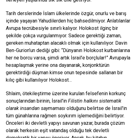
Tarih derslerinde İslam ülkelerinde özgür, onurlu ve barış
içinde yaşayan Yahudilerden hiç bahsedilmiyor. Anlatılanlar
Avrupa tecrübesiyle sınırlı kalıyor. Holokost ilginç bir
şekilde çokça vurgulanmıyor. Sadece gerektiği zaman,
gereken muhataptan alacaklı olmak için kullanılıyor. Davin
Ben-Gurion’un dediği gibi: “Dünyanın Holokost kurbanlarına
her ne borcu varsa, şimdi artık İsrail’e borçlular!” Avrupayla
hesaplaşmak yerine ona dayanarak, konjonktürün
gerektirdiği düşman kimse onun tepesinde sallanan bir
kılıç gibi kullanılıyor Holokost…
Shlaim, ötekileştirme üzerine kurulan felsefenin korkunç
sonuçlarından birinin, İsrail'in
Filistin halkını sistematik
olarak insandan saymaması
olduğunu belirtse de İsrail'in
tüm günahlarına rağmen soykırım işlemediğini belirtiyor.
Önceleri iki devletli yapıyı savunan yazar, burada çözüm
olarak herkesin eşit vatandaş olduğu tek devletli
demokratik bir yapıyı öneriyor. Ancak, bu kitabın