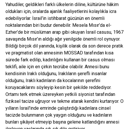
Yahudiler, geldikleri farklı ülkelerin diline, kültürüne hâkim
oldukları için, oralarda ajanlık faaliyetlerini kolaylıkla icra
edebiliyorlar. İsrail’in istihbarat gücünün en önemli
noktalarından biri budur denebilir. Mesela Mısır’da el-
Ezher’de bir müslüman arap gibi okuyan İsrail casusu, 1967
savaşında Mısır’ın aldığı ağır yenilgide önemli rol oynuyor.
Bildiği birçok dil yanında, kişilik olarak da son derece pratik
ve pragmatist olan annesinin MOSSAD tarafından kısa
sürede fark edilip, kadınlığını kullanan bir casus olması
teklifi, aile için en çirkin tecrübe olabilir. Annesi bunu
kendisinin Iraklı olduğunu, Iraklıların şerefli insanlar
olduğunu, Iraklı kadınların da kocalarının şerefini
koruyacaklarını söyleyip kesin bir şekilde reddediyor.
Ortamı terk etmek üzereyken yetkili siyonist tarafından
fiziksel tacize uğruyor ve tekme atarak kendini kurtarıyor. O
yılların İsrail'inde emrinde çalıştırdığı kadınlara cinsel
tacizde bulunmanın çok yaygın olduğunu ve kadınların
bunları şikâyet etmeyip başına gelene katlandığını annesi
ilerleyen yaşlarında sık sık dile getiriyor.