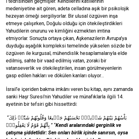
i tedrisinden geçmişler. Kendilerini katillerinin
medeniyetine ait gören, adeta celladına aşık bir psikolojik
hezeyan örneği sergiliyorlar. Bir ulusal özgüven inşa
etmeye çalışırken, Doğulu olduğu için ötekileştirdikleri
Yahudilerin onurunu ve kimliğini ezmekten imtina
etmiyorlar. Sonuçta ortaya çıkan, Aşkenazilerin Avrupa'ya
duyduğu aşağılık kompleksi temelinde yükselen sözde bir
özgüven ile kurgusal, mühendislik hesaplamalarıyla elde
edilmiş, sahte bir vaad edilmiş vatan, zoraki bir
vatanseverlik ve ötekileştirilen, insan görülmeyenlerin
gasp edilen hakları ve dökülen kanları oluyor…
İsrail’e içeriden bakma imkânı veren bu kitap, aynı zamanda
sanki Haşr Suresi’nin Yahudiler ve münafıklarla ilgili 14.
ayetinin bir tefsiri gibi hissettirdi:
“
بَاْسُهُمْ بَيْنَهُمْ شَدٖيدٌۜ تَحْسَبُهُمْ جَمٖيعًا وَقُلُوبُهُمْ شَتّٰىۜ ذٰلِكَ
بِاَنَّهُمْ قَوْمٌ لَا يَعْقِلُونَۚ
” “
Kendi aralarındaki gerginlik ve
çatışma şiddetlidir: Sen onları birlik içinde sanırsın, oysa