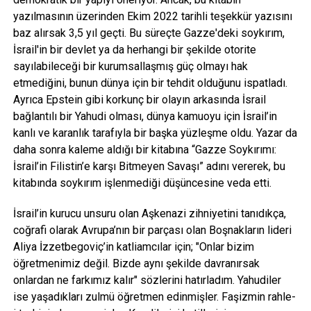
yazılmasının üzerinden Ekim 2022 tarihli teşekkür yazısını
baz alırsak 3,5 yıl geçti. Bu süreçte Gazze'deki soykırım,
İsrail'in bir devlet ya da herhangi bir şekilde otorite
sayılabileceği bir kurumsallaşmış güç olmayı hak
etmediğini, bunun dünya için bir tehdit olduğunu ispatladı.
Ayrıca Epstein gibi korkunç bir olayın arkasında İsrail
bağlantılı bir Yahudi olması, dünya kamuoyu için İsrail’in
kanlı ve karanlık tarafıyla bir başka yüzleşme oldu. Yazar da
daha sonra kaleme aldığı bir kitabına “Gazze Soykırımı:
İsrail’in Filistin’e karşı Bitmeyen Savaşı” adını vererek, bu
kitabında soykırım işlenmediği düşüncesine veda etti.
İsrail’in kurucu unsuru olan Aşkenazi zihniyetini tanıdıkça,
coğrafi olarak Avrupa’nın bir parçası olan Boşnakların lideri
Aliya İzzetbegoviç’in katliamcılar için; "Onlar bizim
öğretmenimiz değil. Bizde aynı şekilde davranırsak
onlardan ne farkımız kalır" sözlerini hatırladım. Yahudiler
ise yaşadıkları zulmü öğretmen edinmişler. Faşizmin rahle-