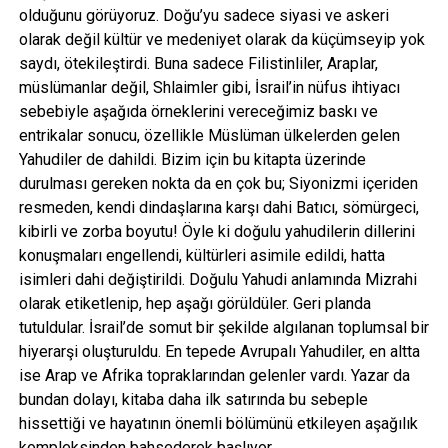
olduğunu görüyoruz. Doğu’yu sadece siyasi ve askeri
olarak değil kültür ve medeniyet olarak da küçümseyip yok
saydı, ötekileştirdi. Buna sadece Filistinliler, Araplar,
müslümanlar değil, Shlaimler gibi, İsrail’in nüfus ihtiyacı
sebebiyle aşağıda örneklerini vereceğimiz baskı ve
entrikalar sonucu, özellikle Müslüman ülkelerden gelen
Yahudiler de dahildi. Bizim için bu kitapta üzerinde
durulması gereken nokta da en çok bu; Siyonizmi içeriden
resmeden, kendi dindaşlarına karşı dahi Batıcı, sömürgeci,
kibirli ve zorba boyutu! Öyle ki doğulu yahudilerin dillerini
konuşmaları engellendi, kültürleri asimile edildi, hatta
isimleri dahi değiştirildi. Doğulu Yahudi anlamında Mizrahi
olarak etiketlenip, hep aşağı görüldüler. Geri planda
tutuldular. İsrail’de somut bir şekilde algılanan toplumsal bir
hiyerarşi oluşturuldu. En tepede Avrupalı Yahudiler, en altta
ise Arap ve Afrika topraklarından gelenler vardı. Yazar da
bundan dolayı, kitaba daha ilk satırında bu sebeple
hissettiği ve hayatının önemli bölümünü etkileyen aşağılık
kompleksinden bahsederek başlıyor.