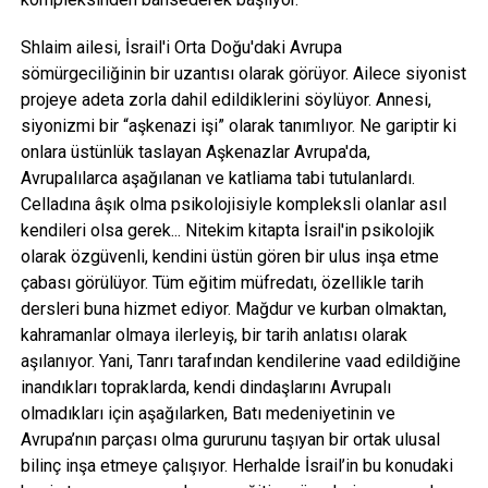
Shlaim ailesi, İsrail'i Orta Doğu'daki Avrupa
sömürgeciliğinin bir uzantısı olarak görüyor. Ailece siyonist
projeye adeta zorla dahil edildiklerini söylüyor. Annesi,
siyonizmi bir “aşkenazi işi” olarak tanımlıyor. Ne gariptir ki
onlara üstünlük taslayan Aşkenazlar Avrupa'da,
Avrupalılarca aşağılanan ve katliama tabi tutulanlardı.
Celladına âşık olma psikolojisiyle kompleksli olanlar asıl
kendileri olsa gerek... Nitekim kitapta İsrail'in psikolojik
olarak özgüvenli, kendini üstün gören bir ulus inşa etme
çabası görülüyor. Tüm eğitim müfredatı, özellikle tarih
dersleri buna hizmet ediyor. Mağdur ve kurban olmaktan,
kahramanlar olmaya ilerleyiş, bir tarih anlatısı olarak
aşılanıyor. Yani, Tanrı tarafından kendilerine vaad edildiğine
inandıkları topraklarda, kendi dindaşlarını Avrupalı
olmadıkları için aşağılarken, Batı medeniyetinin ve
Avrupa’nın parçası olma gururunu taşıyan bir ortak ulusal
bilinç inşa etmeye çalışıyor. Herhalde İsrail’in bu konudaki