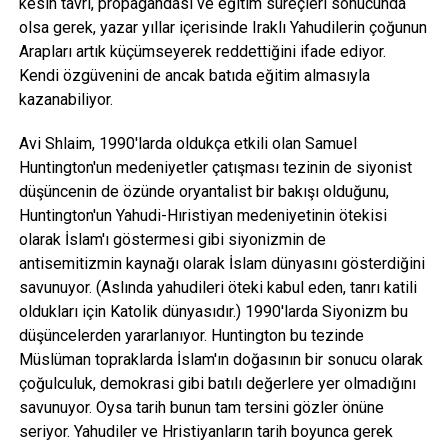
kesin tavrı, propagandası ve eğitim süreçleri sonucunda
olsa gerek, yazar yıllar içerisinde Iraklı Yahudilerin çoğunun
Arapları artık küçümseyerek reddettiğini ifade ediyor.
Kendi özgüvenini de ancak batıda eğitim almasıyla
kazanabiliyor.
Avi Shlaim, 1990'larda oldukça etkili olan Samuel
Huntington'un medeniyetler çatışması tezinin de siyonist
düşüncenin de özünde oryantalist bir bakışı olduğunu,
Huntington'un Yahudi-Hıristiyan medeniyetinin ötekisi
olarak İslam'ı göstermesi gibi siyonizmin de
antisemitizmin kaynağı olarak İslam dünyasını gösterdiğini
savunuyor. (Aslında yahudileri öteki kabul eden, tanrı katili
oldukları için Katolik dünyasıdır.) 1990'larda Siyonizm bu
düşüncelerden yararlanıyor. Huntington bu tezinde
Müslüman topraklarda İslam'ın doğasının bir sonucu olarak
çoğulculuk, demokrasi gibi batılı değerlere yer olmadığını
savunuyor. Oysa tarih bunun tam tersini gözler önüne
seriyor. Yahudiler ve Hristiyanların tarih boyunca gerek