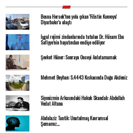
Bosna Hersek'ten yola çıkan 'Filistin Konvoyu'
Diyarbakır'a ulaştı
İşgal rejimi zindanlarında tutulan Dr. Hüsam Ebu
Safiyye’nin hayatından endişe ediliyor
Şevket Hüner: Sonraya Önceyi Anlatamamak
Mehmet Beyhan: S.4443 Kıskacında Doğu Akdeniz
Siyonizmin Arkasındaki Hukuk Skandalı: Abdullah
Vedat Altuna
Abdulaziz Tantik: Unutulmuş Kavramsal
Şemamız…