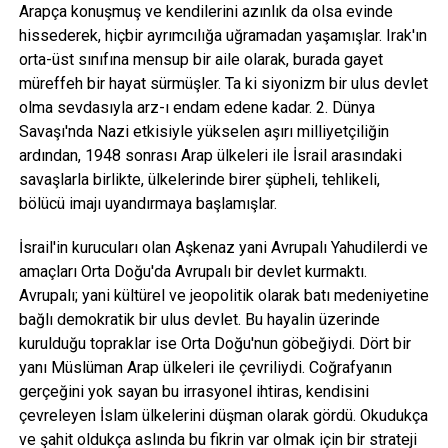
Arapça konuşmuş ve kendilerini azınlık da olsa evinde
hissederek, hiçbir ayrımcılığa uğramadan yaşamışlar. Irak'ın
orta-üst sınıfına mensup bir aile olarak, burada gayet
müreffeh bir hayat sürmüşler. Ta ki siyonizm bir ulus devlet
olma sevdasıyla arz-ı endam edene kadar. 2. Dünya
Savaşı'nda Nazi etkisiyle yükselen aşırı milliyetçiliğin
ardından, 1948 sonrası Arap ülkeleri ile İsrail arasındaki
savaşlarla birlikte, ülkelerinde birer şüpheli, tehlikeli,
bölücü imajı uyandırmaya başlamışlar.
İsrail'in kurucuları olan Aşkenaz yani Avrupalı Yahudilerdi ve
amaçları Orta Doğu'da Avrupalı bir devlet kurmaktı.
Avrupalı; yani kültürel ve jeopolitik olarak batı medeniyetine
bağlı demokratik bir ulus devlet. Bu hayalin üzerinde
kurulduğu topraklar ise Orta Doğu'nun göbeğiydi. Dört bir
yanı Müslüman Arap ülkeleri ile çevriliydi. Coğrafyanın
gerçeğini yok sayan bu irrasyonel ihtiras, kendisini
çevreleyen İslam ülkelerini düşman olarak gördü. Okudukça
ve şahit oldukça aslında bu fikrin var olmak için bir strateji