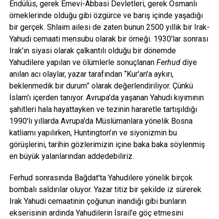
Endülüs, gerek Emevi-Abbasi Devletleri, gerek Osmanlı
örneklerinde olduğu gibi özgürce ve barış içinde yaşadığı
bir gerçek. Shlaim ailesi de zaten bunun 2500 yıllık bir Irak-
Yahudi cemaati mensubu olarak bir örneği. 1930'lar sonrası
Irak'ın siyasi olarak çalkantılı olduğu bir dönemde
Yahudilere yapılan ve ölümlerle sonuçlanan
Ferhud
diye
anılan acı olaylar, yazar tarafından “Kur'an'a aykırı,
beklenmedik bir durum” olarak değerlendiriliyor. Çünkü
İslam'ı içerden tanıyor. Avrupa'da yaşanan Yahudi kıyımının
şahitleri hala hayattayken ve tezinin hararetle tartışıldığı
1990'lı yıllarda Avrupa'da Müslümanlara yönelik Bosna
katliamı yapılırken, Huntington’ın ve siyonizmin bu
görüşlerini, tarihin gözlerimizin içine baka baka söylenmiş
en büyük yalanlarından addedebiliriz.
Ferhud sonrasında Bağdat'ta Yahudilere yönelik birçok
bombalı saldırılar oluyor. Yazar titiz bir şekilde iz sürerek
Irak Yahudi cemaatinin çoğunun inandığı gibi bunların
ekserisinin ardında Yahudilerin İsrail'e göç etmesini