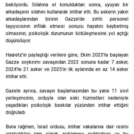
bekliyordu. Silahına el konulduktan sonra, uyuyan bir
arkadaşının silahını kullanarak intihar etti. Bu askerin yakın
arkadaşlarından birinin Gazze’de zırhlı personel
taşıyıcısının infilak etmesi sonucu hayatını kaybetmiş
olmasının, psikolojik durumunun kötüleşmesine yol açtığı
düşünülüyor.
Haaretz'in paylaştığı verilere göre, Ekim 2023'te başlayan
Gazze soykırımı savaşından 2023 sonuna kadar 7 asker,
2024'te 21 asker ve 2025'in ilk aylarında en az 14 asker
intihar etti.
Gazete ayrıca, savaşın başlamasından bu yana 11 sivil
yerleşimcinin, orduyla olan eski hizmetleri nedeniyle
yaşadıkları psikolojik baskılar yüzünden intihar ettiğini
doğruladı.
Buna rağmen, İsrail ordusu, intihar vakalarına dair resmi
istatistikleri tam olarak açıklamayı reddediyor ve bu