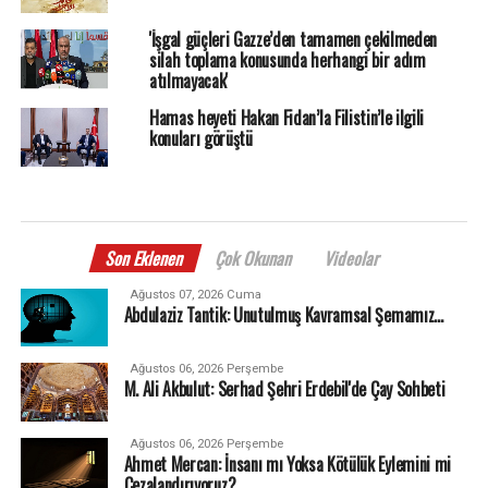
'İşgal güçleri Gazze’den tamamen çekilmeden
silah toplama konusunda herhangi bir adım
atılmayacak'
Hamas heyeti Hakan Fidan’la Filistin’le ilgili
konuları görüştü
Son Eklenen
Çok Okunan
Videolar
Ağustos 07, 2026 Cuma
Abdulaziz Tantik: Unutulmuş Kavramsal Şemamız…
Ağustos 06, 2026 Perşembe
M. Ali Akbulut: Serhad Şehri Erdebil'de Çay Sohbeti
Ağustos 06, 2026 Perşembe
Ahmet Mercan: İnsanı mı Yoksa Kötülük Eylemini mi
Cezalandırıyoruz?