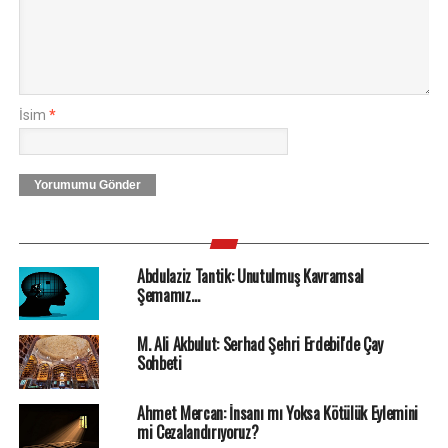
İsim
*
Yorumumu Gönder
Abdulaziz Tantik: Unutulmuş Kavramsal
Şemamız…
M. Ali Akbulut: Serhad Şehri Erdebil'de Çay
Sohbeti
Ahmet Mercan: İnsanı mı Yoksa Kötülük Eylemini
mi Cezalandırıyoruz?