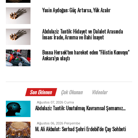
Yasin Aydoğan: Güç Artarsa, Yük Azalır
Abdulaziz Tantik: Hidayet ve Dalalet Arasında
İnsan: İrade, Arınma ve İlahi İnayet
Bosna Hersek'ten hareket eden "Filistin Konvoyu"
Ankara'ya ulaştı
Son Eklenen
Çok Okunan
Videolar
Ağustos 07, 2026 Cuma
Abdulaziz Tantik: Unutulmuş Kavramsal Şemamız…
Ağustos 06, 2026 Perşembe
M. Ali Akbulut: Serhad Şehri Erdebil'de Çay Sohbeti