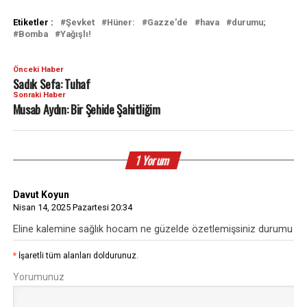
Etiketler :
Şevket
Hüner:
Gazze'de
hava
durumu;
Bomba
Yağışlı!
Önceki Haber
Sadık Sefa: Tuhaf
Sonraki Haber
Musab Aydın: Bir Şehide Şahitliğim
1 Yorum
Davut Koyun
Nisan 14, 2025 Pazartesi 20:34
Eline kalemine sağlık hocam ne güzelde özetlemişsiniz durumu
*
İşaretli tüm alanları doldurunuz.
Yorumunuz