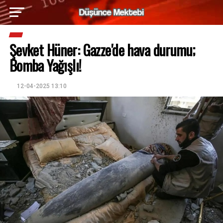
Şevket Hüner: Gazze'de hava durumu;
Bomba Yağışlı!
12-04-2025 13:10