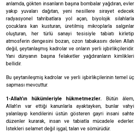
anlamda, gökten insanların başına bombalar yağdıran, evler
yakıp yuvaları dağıtan, yeni nesillere sirayet edecek
radyasyonel tahribatlara yol açan, biyolojik silahlarla
çocuklara kan kusturan, üretilmiş mikroplarla salgınlar
oluşturan, her türlü sanayi tesisiyle tabiatı kirletip
atmosferin dengesini bozan, ozon tabakasını delen Allah
değil, şeytanlaşmış kadrolar ve onların yerli işbirlikçileridir.
Yani dünyanın başına felaketler yağdıranların kimlikleri
bellidir.
Bu şeytanileşmiş kadrolar ve yerli işbirlikçilerinin temel üç
sapması mevcuttur.
1-
Allah’ın hükümleriyle hükmetmezler.
Bütün âlem,
Allah’ın var ettiği kanunlarla ayaktayken, bunlar vahyi
yalanlayıp kendilerini üstün gösteren gayri insani sahte
düzenler kurarak, insan ve tabiatla mücadele ederler.
İstekleri selamet değil işgal, talan ve sömürüdür.