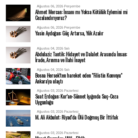
Ağustos 06, 2026 Perşembe
Ahmet Mercan: İnsanı mı Yoksa Kötülük Eylemini mi
Cezalandırıyoruz?
Ağustos 06, 2026 Perşembe
Yasin Aydoğan: Güç Artarsa, Yük Azalır
Ağustos 04, 2026 Salı
Abdulaziz Tantik: Hidayet ve Dalalet Arasında İnsan:
İrade, Arınma ve İlahi İnayet
Ağustos 04, 2026 Salı
Bosna Hersek'ten hareket eden "Filistin Konvoyu"
Ankara'ya ulaştı
Ağustos 03, 2026 Pazartesi
Suat Erdoğan: Kur’an-Sünnet Işığında Suç-Ceza
Uygunluğu
Ağustos 03, 2026 Pazartesi
M. Ali Akbulut: Riyad'da Ölü Doğmuş Bir İttifak
Ağustos 03, 2026 Pazartesi