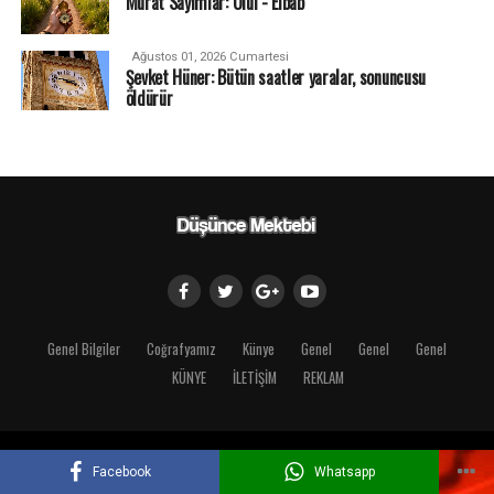
Murat Sayımlar: Ulûl - Elbâb
Ağustos 01, 2026 Cumartesi
Şevket Hüner: Bütün saatler yaralar, sonuncusu
öldürür
Genel Bilgiler
Coğrafyamız
Künye
Genel
Genel
Genel
KÜNYE
İLETİŞİM
REKLAM
Copyright © 2018 Düşünce Mektebi
Facebook
Whatsapp