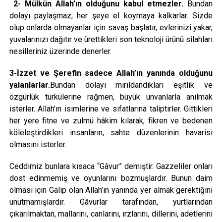
2-
Mülkün Allah’ın olduğunu kabul etmezler.
Bundan
dolayı paylaşmaz, her şeye el koymaya kalkarlar. Sizde
olup onlarda olmayanlar için savaş başlatır, evlerinizi yakar,
yuvalarınızı dağıtır ve ürettikleri son teknoloji ürünü silahları
nesilleriniz üzerinde denerler.
3-İzzet ve Şerefin sadece Allah’ın yanında olduğunu
yalanlarlar.
Bundan dolayı mırıldandıkları eşitlik ve
özgürlük türkülerine rağmen, büyük unvanlarla anılmak
isterler. Allah’ın isimlerine ve sıfatlarına taliptirler. Gittikleri
her yere fitne ve zulmü hâkim kılarak, fikren ve bedenen
köleleştirdikleri insanların, sahte düzenlerinin havarisi
olmasını isterler.
Ceddimiz bunlara kısaca “Gâvur” demiştir. Gazzeliler onları
dost edinmemiş ve oyunlarını bozmuşlardır. Bunun daim
olması için Galip olan Allah’ın yanında yer almak gerektiğini
unutmamışlardır. Gâvurlar tarafından, yurtlarından
çıkarılmaktan, mallarını, canlarını, ırzlarını, dillerini, adetlerini