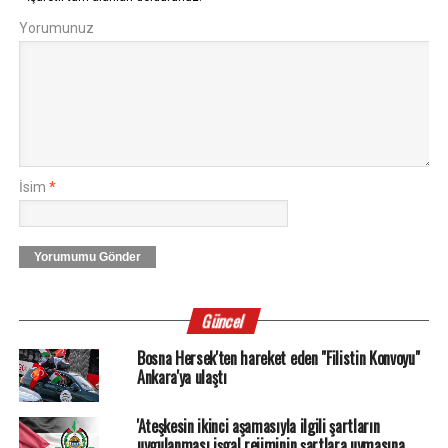
Yorumunuz
İsim
*
Yorumumu Gönder
Güncel
Bosna Hersek'ten hareket eden "Filistin Konvoyu"
Ankara'ya ulaştı
'Ateşkesin ikinci aşamasıyla ilgili şartların
uygulanması işgal rejiminin şartlara uymasına