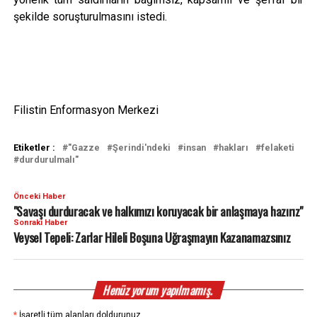
şekilde soruşturulmasını istedi.
Filistin Enformasyon Merkezi
Etiketler :
"Gazze
Şerindi'ndeki
insan
hakları
felaketi
durdurulmalı"
Önceki Haber
"Savaşı durduracak ve halkımızı koruyacak bir anlaşmaya hazırız"
Sonraki Haber
Veysel Tepeli: Zarlar Hileli Boşuna Uğraşmayın Kazanamazsınız
Henüz yorum yapılmamış.
*
İşaretli tüm alanları doldurunuz.