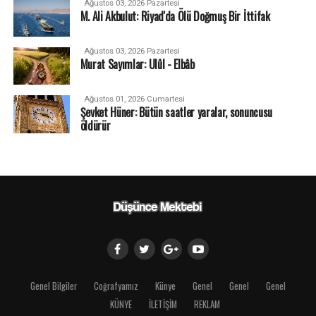
Ağustos 03, 2026 Pazartesi
M. Ali Akbulut: Riyad'da Ölü Doğmuş Bir İttifak
Ağustos 03, 2026 Pazartesi
Murat Sayımlar: Ulûl - Elbâb
Ağustos 01, 2026 Cumartesi
Şevket Hüner: Bütün saatler yaralar, sonuncusu
öldürür
Genel Bilgiler
Coğrafyamız
Künye
Genel
Genel
Genel
KÜNYE
İLETİŞİM
REKLAM