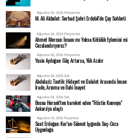
Ağustos 06, 2026 Perşembe
M. Ali Akbulut: Serhad Şehri Erdebil'de Çay Sohbeti
Ağustos 06, 2026 Perşembe
Ahmet Mercan: İnsanı mı Yoksa Kötülük Eylemini mi
Cezalandırıyoruz?
Ağustos 06, 2026 Perşembe
Yasin Aydoğan: Güç Artarsa, Yük Azalır
Ağustos 04, 2026 Salı
Abdulaziz Tantik: Hidayet ve Dalalet Arasında İnsan:
İrade, Arınma ve İlahi İnayet
Ağustos 04, 2026 Salı
Bosna Hersek'ten hareket eden "Filistin Konvoyu"
Ankara'ya ulaştı
Ağustos 03, 2026 Pazartesi
Suat Erdoğan: Kur’an-Sünnet Işığında Suç-Ceza
Uygunluğu