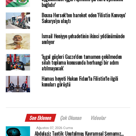
bağlıdır'
Bosna Hersek'ten hareket eden 'Filistin Konvoyu'
Sakarya'ya ulaştı
İsmail Heniyye şehadetinin ikinci yıldönümünde
anılıyor
'İşgal güçleri Gazze’den tamamen çekilmeden
silah toplama konusunda herhangi bir adım
atılmayacak'
Hamas heyeti Hakan Fidan’la Filistin’le ilgili
konuları görüştü
Son Eklenen
Çok Okunan
Videolar
Ağustos 07, 2026 Cuma
Abdulaziz Tantik: Unutulmuş Kavramsal Şemamız…