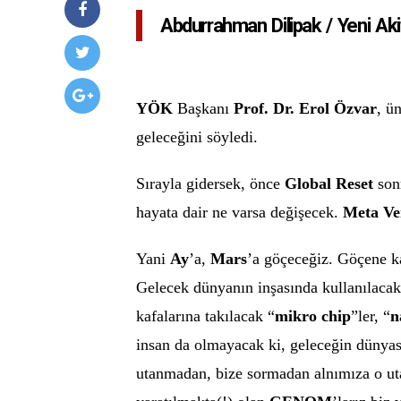
Abdurrahman Dilipak / Yeni Aki
YÖK
Başkanı
Prof. Dr. Erol Özvar
, ü
geleceğini söyledi.
Sırayla gidersek, önce
Global Reset
sonr
hayata dair ne varsa değişecek.
Meta Ve
Yani
Ay
’a,
Mars
’a göçeceğiz. Göçene 
Gelecek dünyanın inşasında kullanılaca
kafalarına takılacak “
mikro chip
”ler, “
n
insan da olmayacak ki, geleceğin dünyas
utanmadan, bize sormadan alnımıza o uta