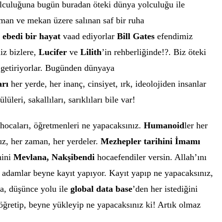
olculuğuna bugün buradan öteki dünya yolculuğu ile
man ve mekan üzere salınan saf bir ruha
 ebedi bir hayat
vaad ediyorlar
Bill Gates
efendimiz
iz bizlere,
Lucifer
ve
Lilith
’in rehberliğinde!?. Biz öteki
 getiriyorlar. Bugünden dünyaya
arı
her yerde, her inanç, cinsiyet, ırk, ideolojiden insanlar
leri, sakallıları, sarıklıları bile var!
u hocaları, öğretmenleri ne yapacaksınız.
Humanoid
ler her
z, her zaman, her yerdeler.
Mezhepler tarihini İmamı
hini
Mevlana, Nakşibendi
hocaefendiler versin. Allah’ını
 adamlar beyne kayıt yapıyor. Kayıt yapıp ne yapacaksınız,
ca, düşünce yolu ile
global data base
’den her istediğini
, öğretip, beyne yükleyip ne yapacaksınız ki! Artık olmaz