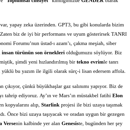
ve “
Toplumsal cinsiyet
” kimliğimizde
GENDER
olarak
 var, yapay zeka üzerinden. GPT3, bu gibi konularda bizim
 Zaten biz de iyi bir performans ve uyum gösterirsek TANRI
onomi Forumu’nun üstad-ı azam’ı, çakma meşiah, siber
k insan türünün son örnekleri
olduğumuzu söylüyor. Biz
tik, şimdi yeni hızlandırılmış bir
tekno evrim
le tanrı
üklü bu yazım ile ilgili olarak sürç-i lisan edersem affola.
 çıkıyor, çünkü büyükbaşlar gaz salınımı yapıyor. Biz de
ayı tahrip ediyoruz. Ay’ın ve Mars’ın müstakbel fatihi
Elon
en kopyalarını alıp,
Starlink
projesi ile bizi uzaya taşımak
adı. Önce bizi uzaya taşıyacak ve oradan uygun bir gezegen
a Verse
nin kalbinde yer alan
Genesis
te, bugünden her şey