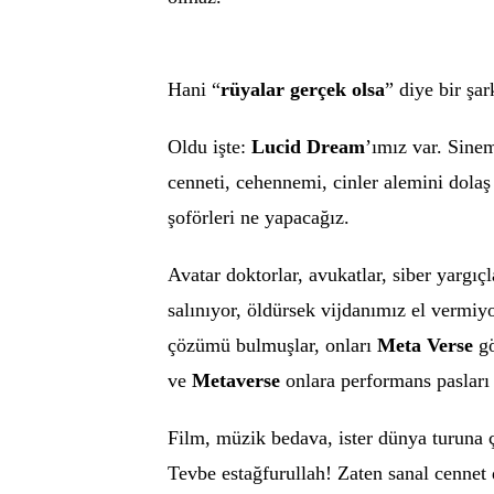
Hani “
rüyalar gerçek olsa
” diye bir şa
Oldu işte:
Lucid Dream
’ımız var. Sine
cenneti, cehennemi, cinler alemini dolaş
şoförleri ne yapacağız.
Avatar doktorlar, avukatlar, siber yargı
salınıyor, öldürsek vijdanımız el vermi
çözümü bulmuşlar, onları
Meta Verse
gö
ve
Metaverse
onlara performans pasları
Film, müzik bedava, ister dünya turuna ç
Tevbe estağfurullah! Zaten sanal cenne