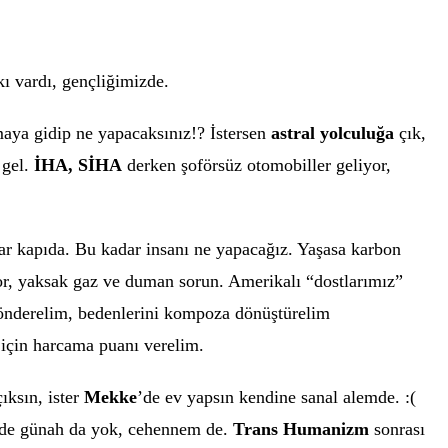
rkı vardı, gençliğimizde.
maya gidip ne yapacaksınız!? İstersen
astral yolculuğa
çık,
 gel.
İHA, SİHA
derken şoförsüz otomobiller geliyor,
çlar kapıda. Bu kadar insanı ne yapacağız. Yaşasa karbon
yor, yaksak gaz ve duman sorun. Amerikalı “dostlarımız”
nderelim, bedenlerini kompoza dönüştürelim
 için harcama puanı verelim.
ıksın, ister
Mekke
’de ev yapsın kendine sanal alemde. :(
t de günah da yok, cehennem de.
Trans Humanizm
sonrası