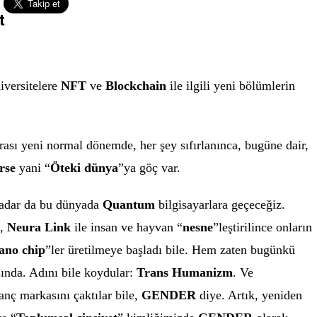
t
niversitelere
NFT
ve
Blockchain
ile ilgili yeni bölümlerin
ası yeni normal dönemde, her şey sıfırlanınca, bugüne dair,
rse
yani “
Öteki dünya
”ya göç var.
kadar da bu dünyada
Quantum
bilgisayarlara geçeceğiz.
k,
Neura Link
ile insan ve hayvan “
nesne
”leştirilince onların
ano chip
”ler üretilmeye başladı bile. Hem zaten bugünkü
ında. Adını bile koydular:
Trans Humanizm
. Ve
nç markasını çaktılar bile,
GENDER
diye. Artık, yeniden