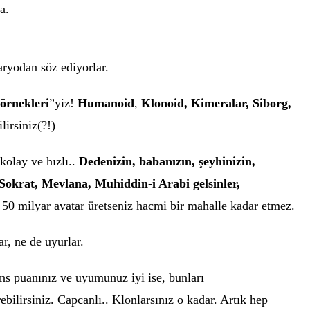
a.
aryodan söz ediyorlar.
 örnekleri
”yiz!
Humanoid
,
Klonoid, Kimeralar, Siborg,
ilirsiniz(?!)
kolay ve hızlı..
Dedenizin, babanızın, şeyhinizin,
, Sokrat, Mevlana, Muhiddin-i Arabi gelsinler,
.
50 milyar avatar üretseniz hacmi bir mahalle kadar etmez.
ar, ne de uyurlar.
ans puanınız ve uyumunuz iyi ise, bunları
ebilirsiniz. Capcanlı.. Klonlarsınız o kadar. Artık hep