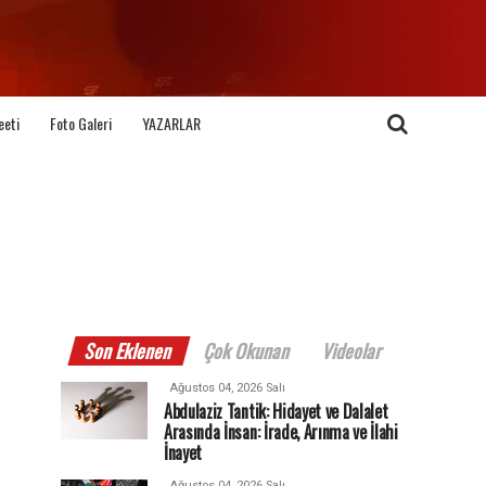
eeti
Foto Galeri
YAZARLAR
Son Eklenen
Çok Okunan
Videolar
Ağustos 04, 2026 Salı
Abdulaziz Tantik: Hidayet ve Dalalet
Arasında İnsan: İrade, Arınma ve İlahi
İnayet
Ağustos 04, 2026 Salı