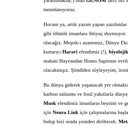
yaratılmakta(!) olan
GENOM
’larız biz 
tanımlanıyoruz.
Hocam ya, artık yazım yapan yazılımlar
gibi ölümlü insanlara ihtiyaç duymuyor.
olacağız. Meşrık-ı azamımız, Dünya Ek
kurtarıcı
Harari
efendimiz (!),
biyoloji
malum Hayvandan Homo Sapiense evrilmiş
olacakmışız. Şimdiden söyleyeyim, ironi y
Bu dünya giderek yaşanacak yer olmaktan
karbon salınımı ve fosil yakıtlarla düny
Musk
efendimiz insanların beynini ve g
için
Neura Link
için çalışmalarına başl
bulup bizi orada yeniden diriltecek.
Met