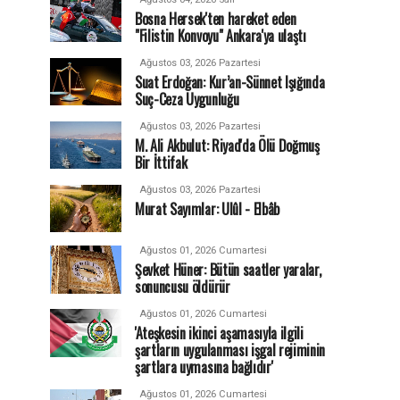
Bosna Hersek'ten hareket eden
"Filistin Konvoyu" Ankara'ya ulaştı
Ağustos 03, 2026 Pazartesi
Suat Erdoğan: Kur’an-Sünnet Işığında
Suç-Ceza Uygunluğu
Ağustos 03, 2026 Pazartesi
M. Ali Akbulut: Riyad'da Ölü Doğmuş
Bir İttifak
Ağustos 03, 2026 Pazartesi
Murat Sayımlar: Ulûl - Elbâb
Ağustos 01, 2026 Cumartesi
Şevket Hüner: Bütün saatler yaralar,
sonuncusu öldürür
Ağustos 01, 2026 Cumartesi
'Ateşkesin ikinci aşamasıyla ilgili
şartların uygulanması işgal rejiminin
şartlara uymasına bağlıdır'
Ağustos 01, 2026 Cumartesi