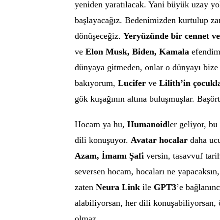
yeniden yaratılacak. Yani büyük uzay y
başlayacağız. Bedenimizden kurtulup za
dönüşeceğiz.
Yeryüzünde bir cennet ve
ve
Elon Musk, Biden, Kamala
efendim
dünyaya gitmeden, onlar o dünyayı bize
bakıyorum,
Lucifer
ve
Lilith’in çocukl
gök kuşağının altına buluşmuşlar. Başörtülü
Hocam ya hu,
Humanoid
ler geliyor, b
dili konuşuyor.
Avatar hocalar
daha ucu
Azam,
İmamı Şafi
versin, tasavvuf tari
seversen hocam, hocaları ne yapacaksın,
zaten
Neura Link
ile
GPT3
’e bağlanın
alabiliyorsan, her dili konuşabiliyorsan
olmaz.