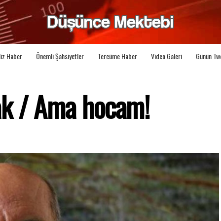
liz Haber
Önemli Şahsiyetler
Tercüme Haber
Video Galeri
Günün Tw
ak / Ama hocam!