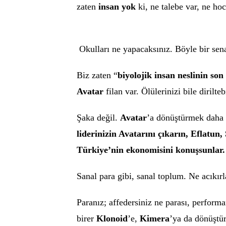
zaten
insan yok
ki, ne talebe var, ne hoc
Okulları ne yapacaksınız. Böyle bir sen
Biz zaten “
biyolojik insan neslinin son
Avatar
filan var. Ölülerinizi bile dirilteb
Şaka değil.
Avatar
’a dönüştürmek daha 
liderinizin Avatarını çıkarın, Eflatun
Türkiye’nin ekonomisini konuşsunlar
Sanal para gibi, sanal toplum. Ne acıkırl
Paranız; affedersiniz ne parası, perform
birer
Klonoid
’e,
Kimera
’ya da dönüştür