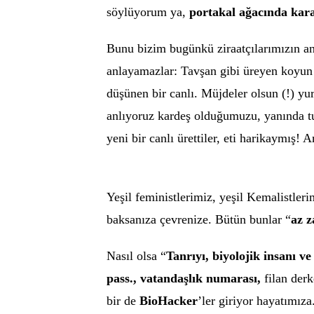
söylüyorum ya,
portakal ağacında kar
Bunu bizim bugünkü ziraatçılarımızın an
anlayamazlar: Tavşan gibi üreyen koyun g
düşünen bir canlı. Müjdeler olsun (!) yu
anlıyoruz kardeş olduğumuzu, yanında tuz
yeni bir canlı ürettiler, eti harikaymış! 
Yeşil feministlerimiz, yeşil Kemalistleri
baksanıza çevrenize. Bütün bunlar “
az z
Nasıl olsa “
Tanrıyı, biyolojik insanı v
pass., vatandaşlık numarası,
filan derk
bir de
BioHacker
’ler giriyor hayatımıza