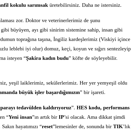
anfil kokulu sarımsak
üretebilirsiniz. Daha ne istersiniz.
laması zor. Doktor ve veterinerlerimiz de şunu
ibi büyüyen, ayı gibi sinirim sistemine sahip, insan gibi
rdumun toprağına taşına, İngiliz kardeşlerimiz (Viskiyi içince
lu leblebi iyi olur) domuz, keçi, koyun ve sığırı sentezleyip
Ama isteyen “
Şakira kadın budu
” köfte de söyleyebilir.
miz, yeşil laiklerimiz, sekülerlerimiz. Her yer yemyeşil oldu
amanda büyük işler başardığımızın
” bir işareti.
e parayı tedavülden kaldırıyoruz
”.
HES kodu, performans
en “
Yeni insan
”ın artık bir
IP
’si olacak. Ama dikkat şimdi
. Sakın hayatımızı “
reset
”lemesinler de, sonunda bir
TIK
’lık