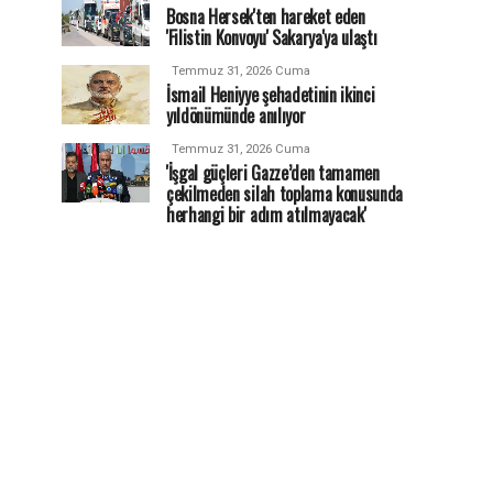
Bosna Hersek'ten hareket eden
'Filistin Konvoyu' Sakarya'ya ulaştı
Temmuz 31, 2026 Cuma
İsmail Heniyye şehadetinin ikinci
yıldönümünde anılıyor
Temmuz 31, 2026 Cuma
'İşgal güçleri Gazze’den tamamen
çekilmeden silah toplama konusunda
herhangi bir adım atılmayacak'