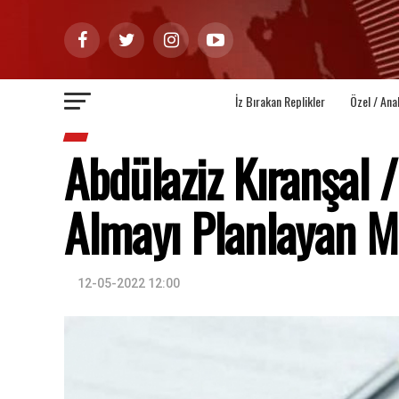
İz Bırakan Replikler
Özel / Ana
Abdülaziz Kıranşal /
Almayı Planlayan M
12-05-2022 12:00