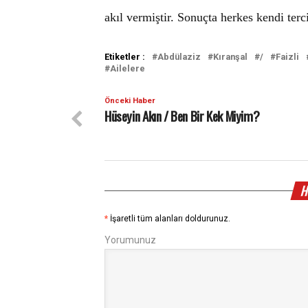
akıl vermiştir. Sonuçta herkes kendi terc
Etiketler :
Abdülaziz
Kıranşal
/
Faizli
Ailelere
Önceki Haber
Hüseyin Akın / Ben Bir Kek Miyim?
H
*
İşaretli tüm alanları doldurunuz.
Yorumunuz