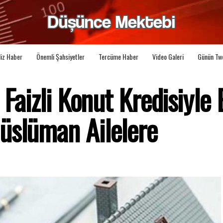
liz Haber
Önemli Şahsiyetler
Tercüme Haber
Video Galeri
Günün Tw
 Faizli Konut Kredisiyle 
üslüman Ailelere