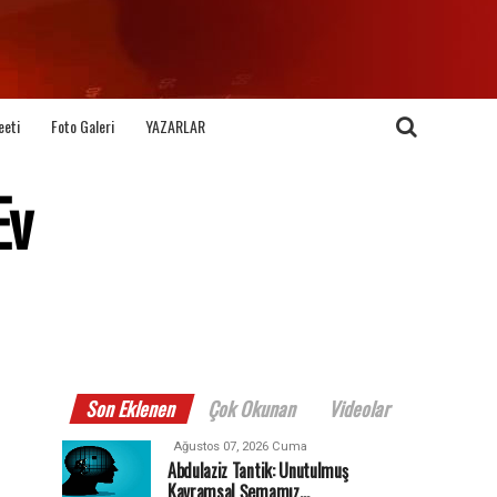
eeti
Foto Galeri
YAZARLAR
Ev
Son Eklenen
Çok Okunan
Videolar
Ağustos 07, 2026 Cuma
Abdulaziz Tantik: Unutulmuş
Kavramsal Şemamız…