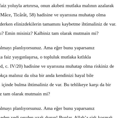
iz yoluyla artırırsa, onun akıbeti mutlaka malının azalarak
-i Mâce, Ticârât, 58) hadisine ve uyarısına muhatap olma
derken elinizdekilerin tamamını kaybetme ihtimaliniz de var.
 mı? Emin misiniz? Kalbiniz tam olarak mutmain mi?
 almayı planlıyorsunuz. Ama eğer bunu yaparsanız
 faiz yaygınlaşırsa, o topluluk mutlaka kıtlıkla
, c. IV/20) hadisine ve uyarısına muhatap olma riskiniz de
okça malınız da olsa bir anda kendinizi hayal bile
 içinde bulma ihtimaliniz de var. Bu tehlikeye karşı da bir
iz tam olarak mutmain mi?
 almayı planlıyorsunuz. Ama eğer bunu yaparsanız
 eden yedi şeyden uzak durun! Bunlar, Allah’a şirk koşmak,