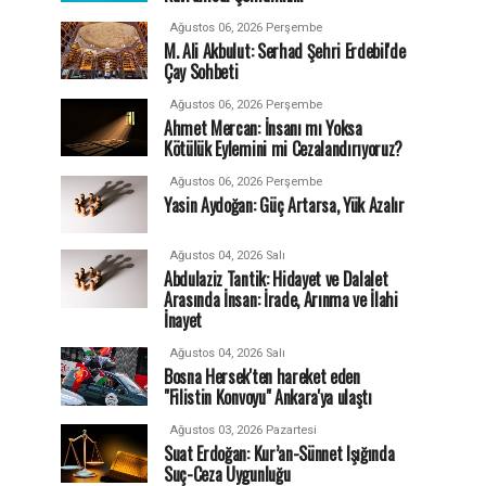
Ağustos 06, 2026 Perşembe
M. Ali Akbulut: Serhad Şehri Erdebil'de
Çay Sohbeti
Ağustos 06, 2026 Perşembe
Ahmet Mercan: İnsanı mı Yoksa
Kötülük Eylemini mi Cezalandırıyoruz?
Ağustos 06, 2026 Perşembe
Yasin Aydoğan: Güç Artarsa, Yük Azalır
Ağustos 04, 2026 Salı
Abdulaziz Tantik: Hidayet ve Dalalet
Arasında İnsan: İrade, Arınma ve İlahi
İnayet
Ağustos 04, 2026 Salı
Bosna Hersek'ten hareket eden
"Filistin Konvoyu" Ankara'ya ulaştı
Ağustos 03, 2026 Pazartesi
Suat Erdoğan: Kur’an-Sünnet Işığında
Suç-Ceza Uygunluğu