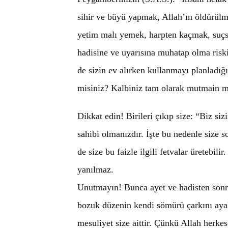
sihir ve büyü yapmak, Allah’ın öldürül
yetim malı yemek, harpten kaçmak, suçsu
hadisine ve uyarısına muhatap olma riski
de sizin ev alırken kullanmayı planladığı
misiniz? Kalbiniz tam olarak mutmain m
Dikkat edin! Birileri çıkıp size: “Biz si
sahibi olmanızdır. İşte bu nedenle size so
de size bu faizle ilgili fetvalar üretebil
yanılmaz.
Unutmayın! Bunca ayet ve hadisten sonra 
bozuk düzenin kendi sömürü çarkını ayakt
mesuliyet size aittir. Çünkü Allah herkes