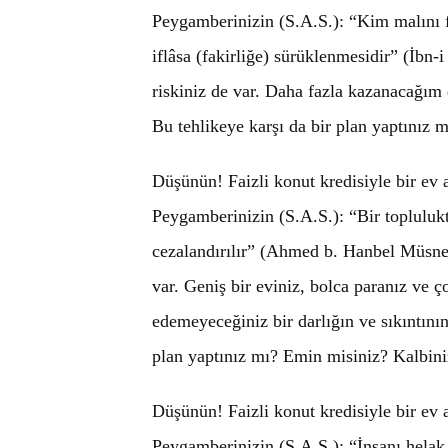
Peygamberinizin (S.A.S.): “Kim malını fa
iflâsa (fakirliğe) sürüklenmesidir” (İbn
riskiniz de var. Daha fazla kazanacağım 
Bu tehlikeye karşı da bir plan yaptınız
Düşünün! Faizli konut kredisiyle bir ev
Peygamberinizin (S.A.S.): “Bir toplulukta
cezalandırılır” (Ahmed b. Hanbel Müsned
var. Geniş bir eviniz, bolca paranız ve ç
edemeyeceğiniz bir darlığın ve sıkıntının
plan yaptınız mı? Emin misiniz? Kalbin
Düşünün! Faizli konut kredisiyle bir ev
Peygamberinizin (S.A.S.): “İnsanı helak