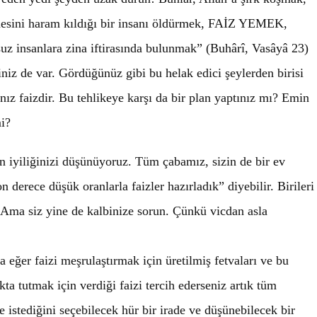
mesini haram kıldığı bir insanı öldürmek, FAİZ YEMEK,
z insanlara zina iftirasında bulunmak” (Buhârî, Vasâyâ 23)
niz de var. Gördüğünüz gibi bu helak edici şeylerden birisi
nız faizdir. Bu tehlikeye karşı da bir plan yaptınız mı? Emin
i?
zin iyiliğinizi düşünüyoruz. Tüm çabamız, sizin de bir ev
n derece düşük oranlarla faizler hazırladık” diyebilir. Birileri
ir. Ama siz yine de kalbinize sorun. Çünkü vicdan asla
eğer faizi meşrulaştırmak için üretilmiş fetvaları ve bu
a tutmak için verdiği faizi tercih ederseniz artık tüm
e istediğini seçebilecek hür bir irade ve düşünebilecek bir