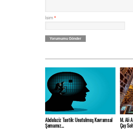
İsim
*
Yorumumu Gönder
Abdulaziz Tantik: Unutulmuş Kavramsal
M. Ali 
Şemamız…
Çay Soh