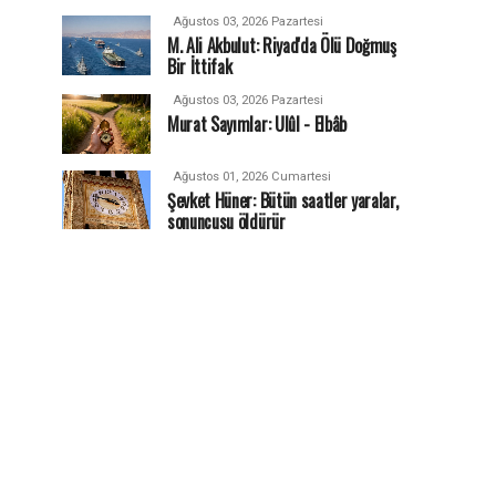
Ağustos 03, 2026 Pazartesi
M. Ali Akbulut: Riyad'da Ölü Doğmuş
Bir İttifak
Ağustos 03, 2026 Pazartesi
Murat Sayımlar: Ulûl - Elbâb
Ağustos 01, 2026 Cumartesi
Şevket Hüner: Bütün saatler yaralar,
sonuncusu öldürür