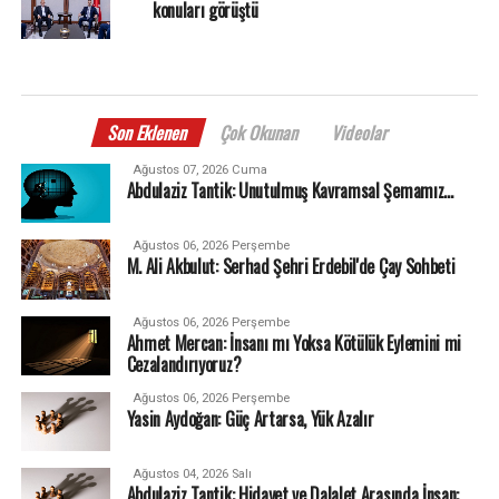
konuları görüştü
Son Eklenen
Çok Okunan
Videolar
Ağustos 07, 2026 Cuma
Abdulaziz Tantik: Unutulmuş Kavramsal Şemamız…
Ağustos 06, 2026 Perşembe
M. Ali Akbulut: Serhad Şehri Erdebil'de Çay Sohbeti
Ağustos 06, 2026 Perşembe
Ahmet Mercan: İnsanı mı Yoksa Kötülük Eylemini mi
Cezalandırıyoruz?
Ağustos 06, 2026 Perşembe
Yasin Aydoğan: Güç Artarsa, Yük Azalır
Ağustos 04, 2026 Salı
Abdulaziz Tantik: Hidayet ve Dalalet Arasında İnsan: