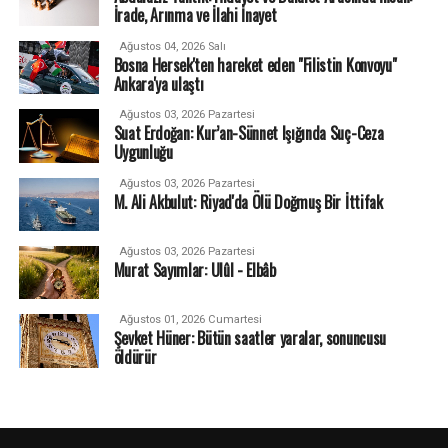
İrade, Arınma ve İlahi İnayet
Ağustos 04, 2026 Salı
Bosna Hersek'ten hareket eden "Filistin Konvoyu"
Ankara'ya ulaştı
Ağustos 03, 2026 Pazartesi
Suat Erdoğan: Kur’an-Sünnet Işığında Suç-Ceza
Uygunluğu
Ağustos 03, 2026 Pazartesi
M. Ali Akbulut: Riyad'da Ölü Doğmuş Bir İttifak
Ağustos 03, 2026 Pazartesi
Murat Sayımlar: Ulûl - Elbâb
Ağustos 01, 2026 Cumartesi
Şevket Hüner: Bütün saatler yaralar, sonuncusu
öldürür