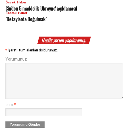
Önceki Haber
Çin'den 5 maddelik 'Ukrayna' açıklaması!
Sonraki Haber
"Detaylarda Boğulmak"
Henüz yorum yapılmamış.
*
İşaretli tüm alanları doldurunuz.
Yorumunuz
İsim
*
Yorumumu Gönder