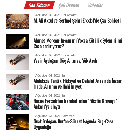
Son Eklenen
Çok Okunan
Videolar
Ağustos 06, 2026 Perşembe
M. Ali Akbulut: Serhad Şehri Erdebil'de Çay Sohbeti
Ağustos 06, 2026 Perşembe
Ahmet Mercan: İnsanı mı Yoksa Kötülük Eylemini mi
Cezalandırıyoruz?
Ağustos 06, 2026 Perşembe
Yasin Aydoğan: Güç Artarsa, Yük Azalır
Ağustos 04, 2026 Salı
Abdulaziz Tantik: Hidayet ve Dalalet Arasında İnsan:
İrade, Arınma ve İlahi İnayet
Ağustos 04, 2026 Salı
Bosna Hersek'ten hareket eden "Filistin Konvoyu"
Ankara'ya ulaştı
Ağustos 03, 2026 Pazartesi
Suat Erdoğan: Kur’an-Sünnet Işığında Suç-Ceza
Uygunluğu