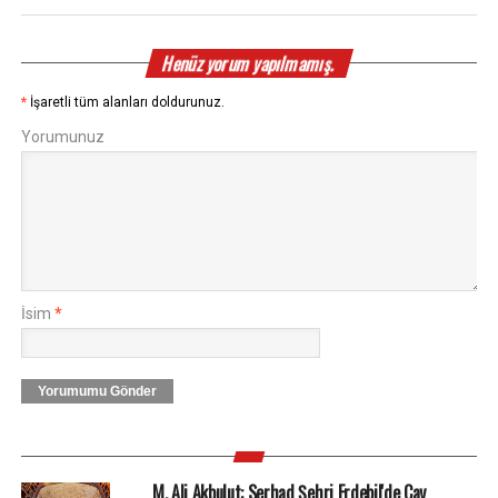
Henüz yorum yapılmamış.
*
İşaretli tüm alanları doldurunuz.
Yorumunuz
İsim
*
Yorumumu Gönder
M. Ali Akbulut: Serhad Şehri Erdebil'de Çay