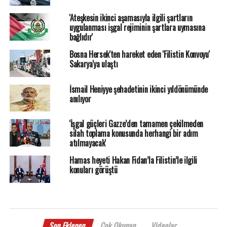
'Ateşkesin ikinci aşamasıyla ilgili şartların
uygulanması işgal rejiminin şartlara uymasına
bağlıdır'
Bosna Hersek'ten hareket eden 'Filistin Konvoyu'
Sakarya'ya ulaştı
İsmail Heniyye şehadetinin ikinci yıldönümünde
anılıyor
'İşgal güçleri Gazze’den tamamen çekilmeden
silah toplama konusunda herhangi bir adım
atılmayacak'
Hamas heyeti Hakan Fidan’la Filistin’le ilgili
konuları görüştü
Son Eklenen
Çok Okunan
Videolar