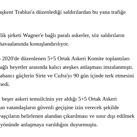
aşkent Trablus'a düzenlediği saldırılardan bu yana trafiğe
k şirketi Wagner'e bağlı paralı askerler, söz saldırıların
 havaalanında konuşlandırılıyor.
 2020'de düzenlenen 5+5 Ortak Askeri Komite toplantıları
ğlı heyetler arasında kalıcı ateşkes anlaşması imzalanmıştı.
abancı güçlerin Sirte ve Cufra'yı 90 gün içinde terk etmesini
medi.
 beşer askeri temsilcinin yer aldığı 5+5 Ortak Askeri
n vatandaşların güvenli geçişine izin verecek şekilde
vaşçıların belirlenen alandan çıkarılması ve sınır dışı edilmek
" yönünde anlaşmaya varıldığını duyurmuştu.