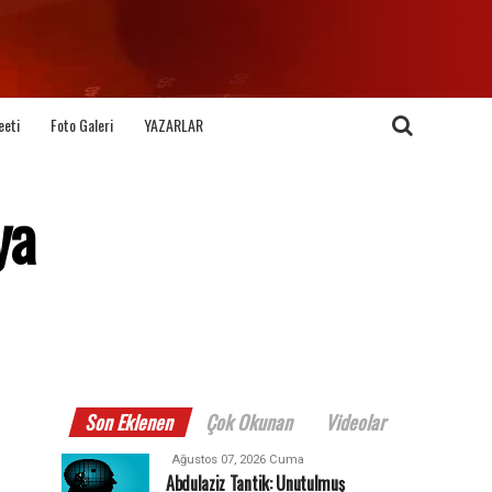
eeti
Foto Galeri
YAZARLAR
ya
Son Eklenen
Çok Okunan
Videolar
Ağustos 07, 2026 Cuma
Abdulaziz Tantik: Unutulmuş