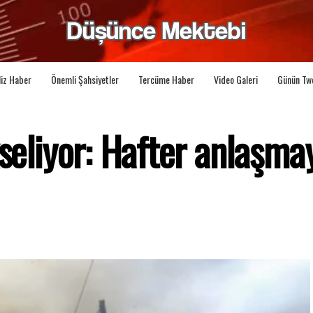
liz Haber
Önemli Şahsiyetler
Tercüme Haber
Video Galeri
Günün Tw
kseliyor: Hafter anlaşma