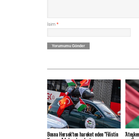
İsim
*
Yorumumu Gönder
Bosna Hersek'ten hareket eden "Filistin
'Ateşkes