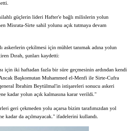
etti.
ahlı güçlerin lideri Hafter'e bağlı milislerin yolun
ğmen Misrata-Sirte sahil yolunu açık tutmaya devam
lı askerlerin çekilmesi için mühlet tanımak adına yolun
etiren Dırah, şunları kaydetti:
ı için iki haftadan fazla bir süre geçmesinin ardından kendi
 Ancak Başkomutan Muhammed el-Menfi ile Sirte-Cufra
eral İbrahim Beytülmal'in istişareleri sonucu askeri
ene kadar yolun açık kalmasına karar verildi."
kerleri geri çekmeden yolu açarsa bizim tarafımızdan yol
ene kadar da açılmayacak." ifadelerini kullandı.