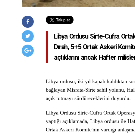
Libya Ordusu Sirte-Cufra Ort
Dırah, 5+5 Ortak Askeri Komite
açtıklarını ancak Hafter milisle
Libya ordusu, iki yıl kapalı kaldıktan so
bağlayan Misrata-Sirte sahil yolunu, Ha
açık tutmayı sürdüreceklerini duyurdu.
Libya Ordusu Sirte-Cufra Ortak Operas
yaptığı açıklamada, Libya ordusu ile Haf
Ortak Askeri Komite'nin vardığı anlaşma