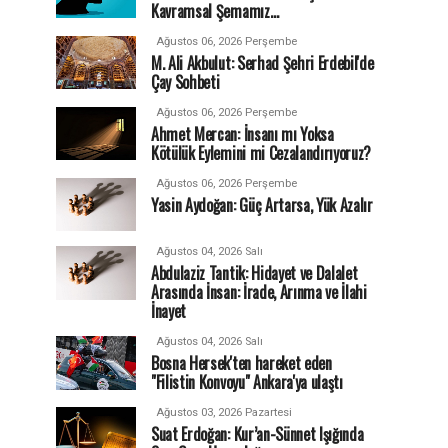
Kavramsal Şemamız…
Ağustos 06, 2026 Perşembe
M. Ali Akbulut: Serhad Şehri Erdebil'de
Çay Sohbeti
Ağustos 06, 2026 Perşembe
Ahmet Mercan: İnsanı mı Yoksa
Kötülük Eylemini mi Cezalandırıyoruz?
Ağustos 06, 2026 Perşembe
Yasin Aydoğan: Güç Artarsa, Yük Azalır
Ağustos 04, 2026 Salı
Abdulaziz Tantik: Hidayet ve Dalalet
Arasında İnsan: İrade, Arınma ve İlahi
İnayet
Ağustos 04, 2026 Salı
Bosna Hersek'ten hareket eden
"Filistin Konvoyu" Ankara'ya ulaştı
Ağustos 03, 2026 Pazartesi
Suat Erdoğan: Kur’an-Sünnet Işığında