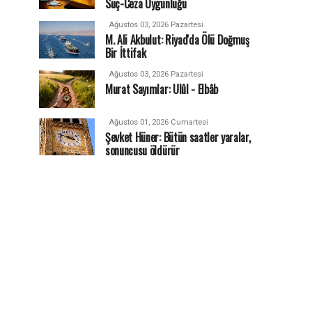
Suç-Ceza Uygunluğu
Ağustos 03, 2026 Pazartesi
M. Ali Akbulut: Riyad'da Ölü Doğmuş
Bir İttifak
Ağustos 03, 2026 Pazartesi
Murat Sayımlar: Ulûl - Elbâb
Ağustos 01, 2026 Cumartesi
Şevket Hüner: Bütün saatler yaralar,
sonuncusu öldürür