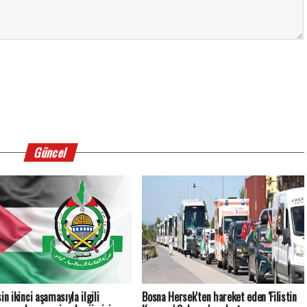
Güncel
in ikinci aşamasıyla ilgili
Bosna Hersek'ten hareket eden 'Filistin