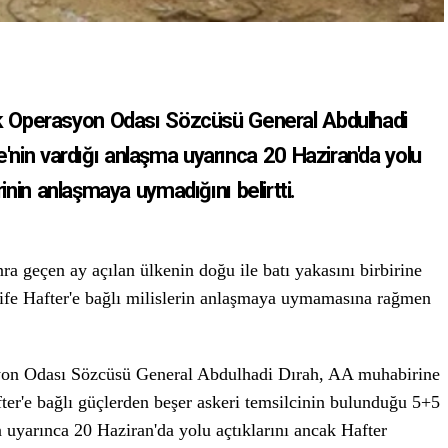
ak Operasyon Odası Sözcüsü General Abdulhadi
'nin vardığı anlaşma uyarınca 20 Haziran'da yolu
rinin anlaşmaya uymadığını belirtti.
nra geçen ay açılan ülkenin doğu ile batı yakasını birbirine
life Hafter'e bağlı milislerin anlaşmaya uymamasına rağmen
yon Odası Sözcüsü General Abdulhadi Dırah, AA muhabirine
ter'e bağlı güçlerden beşer askeri temsilcinin bulunduğu 5+5
 uyarınca 20 Haziran'da yolu açtıklarını ancak Hafter