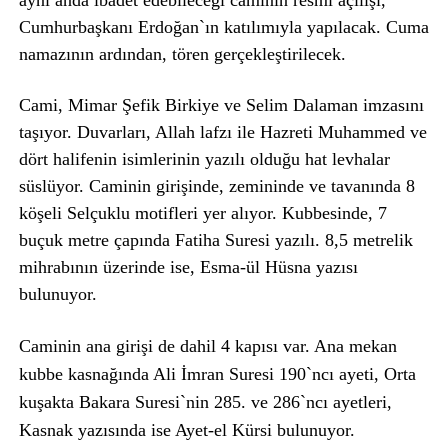
aynı anda ibadet edebileceği caminin resmi açılışı,
Cumhurbaşkanı Erdoğan`ın katılımıyla yapılacak. Cuma
namazının ardından, tören gerçekleştirilecek.
Cami, Mimar Şefik Birkiye ve Selim Dalaman imzasını
taşıyor. Duvarları, Allah lafzı ile Hazreti Muhammed ve
dört halifenin isimlerinin yazılı olduğu hat levhalar
süslüyor.
Caminin girişinde, zemininde ve tavanında 8
köşeli Selçuklu motifleri yer alıyor. Kubbesinde, 7
buçuk metre çapında Fatiha Suresi yazılı. 8,5 metrelik
mihrabının üzerinde ise, Esma-ül Hüsna yazısı
bulunuyor.
Caminin ana girişi de dahil 4 kapısı var. Ana mekan
kubbe kasnağında Ali İmran Suresi 190`ncı ayeti, Orta
kuşakta Bakara Suresi`nin 285. ve 286`ncı ayetleri,
Kasnak yazısında ise Ayet-el Kürsi bulunuyor.