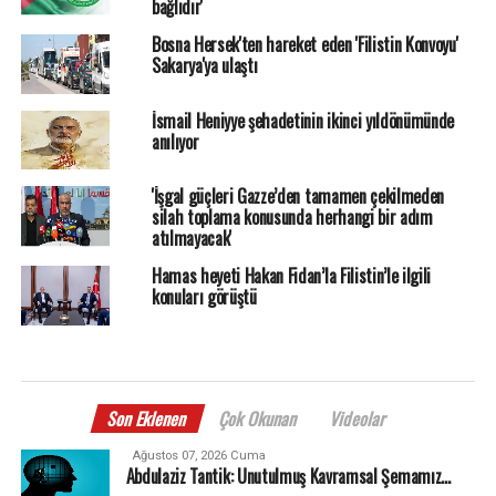
bağlıdır'
Bosna Hersek'ten hareket eden 'Filistin Konvoyu'
Sakarya'ya ulaştı
İsmail Heniyye şehadetinin ikinci yıldönümünde
anılıyor
'İşgal güçleri Gazze’den tamamen çekilmeden
silah toplama konusunda herhangi bir adım
atılmayacak'
Hamas heyeti Hakan Fidan’la Filistin’le ilgili
konuları görüştü
Son Eklenen
Çok Okunan
Videolar
Ağustos 07, 2026 Cuma
Abdulaziz Tantik: Unutulmuş Kavramsal Şemamız…