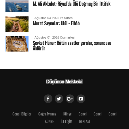
M. Ali Akbulut: Riyad'da Ölü Doğmuş Bir İttifak
Ağustos 03, 2026 Pazartesi
Murat Sayımlar: Ulûl - Elbâb
Ağustos 01, 2026 Cumartesi
Şevket Hüner: Bütün saatler yaralar, sonuncusu
öldürür
Genel Bilgiler
Coğrafyamız
Künye
Genel
Genel
Genel
KÜNYE
İLETİŞİM
REKLAM