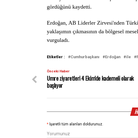
gördüğünü kaydetti.
Erdoğan, AB Liderler Zirvesi'nden Türkiye
yaklaşımın çıkmasının da bölgesel mese
vurguladı.
Etiketler :
Cumhurbaşkanı
Erdoğan
ile
Önceki Haber
Umre ziyaretleri 4 Ekim'de kademeli olarak
başlıyor
H
*
İşaretli tüm alanları doldurunuz.
Yorumunuz