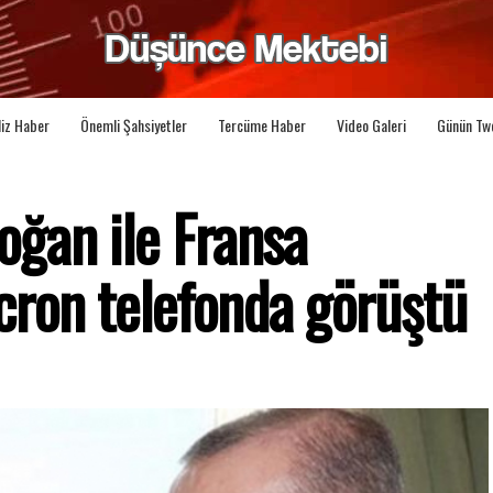
liz Haber
Önemli Şahsiyetler
Tercüme Haber
Video Galeri
Günün Tw
ğan ile Fransa
ron telefonda görüştü