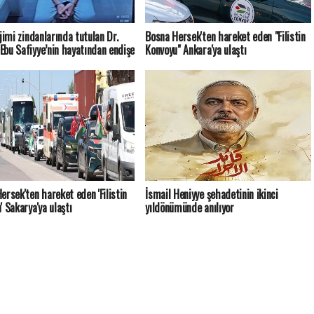
ejimi zindanlarında tutulan Dr.
Bosna Hersek'ten hareket eden "Filistin
bu Safiyye’nin hayatından endişe
Konvoyu" Ankara'ya ulaştı
ersek'ten hareket eden 'Filistin
İsmail Heniyye şehadetinin ikinci
' Sakarya'ya ulaştı
yıldönümünde anılıyor