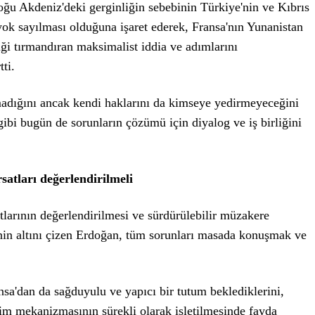
 Akdeniz'deki gerginliğin sebebinin Türkiye'nin ve Kıbrıs
yok sayılması olduğuna işaret ederek, Fransa'nın Yunanistan
i tırmandıran maksimalist iddia ve adımlarını
ti.
adığını ancak kendi haklarını da kimseye yedirmeyeceğini
bi bugün de sorunların çözümü için diyalog ve iş birliğini
satları değerlendirilmeli
larının değerlendirilmesi ve sürdürülebilir müzakere
inin altını çizen Erdoğan, tüm sorunları masada konuşmak ve
a'dan da sağduyulu ve yapıcı bir tutum beklediklerini,
işim mekanizmasının sürekli olarak işletilmesinde fayda