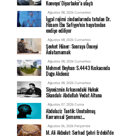
Konvoyu' Diyarbakır'a ulaştı
Ağustos 08, 2026 Cumartesi
İşgal rejimi zindanlarında tutulan Dr.
Hüsam Ebu Safiyye’nin hayatından
endişe ediliyor
Ağustos 08, 2026 Cumartesi
Şevket Hüner: Sonraya Önceyi
Anlatamamak
Ağustos 08, 2026 Cumartesi
Mehmet Beyhan: S.4443 Kıskacında
Doğu Akdeniz
Ağustos 08, 2026 Cumartesi
Siyonizmin Arkasındaki Hukuk
Skandalı: Abdullah Vedat Altuna
Ağustos 07, 2026 Cuma
Abdulaziz Tantik: Unutulmuş
Kavramsal Şemamız…
Ağustos 06, 2026 Perşembe
M. Ali Akbulut: Serhad Şehri Erdebil'de