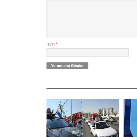
İsim
*
Yorumumu Gönder