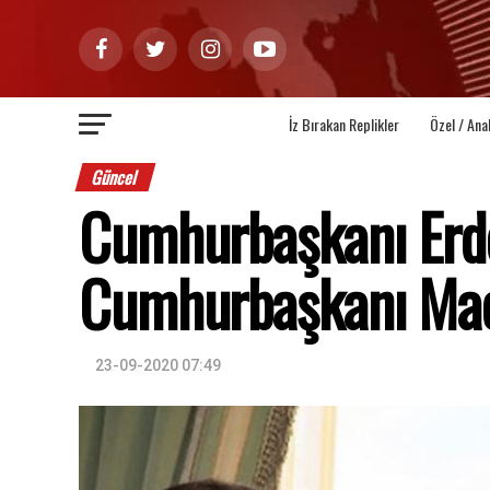
İz Bırakan Replikler
Özel / Ana
Güncel
Cumhurbaşkanı Erdo
Cumhurbaşkanı Mac
23-09-2020 07:49