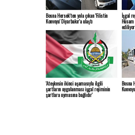
Bosna Hersek'ten yola çıkan 'Filistin
İşgal r
Konvoyu' Diyarbakır'a ulaştı
Hüsam E
ediliyor
'Ateşkesin ikinci aşamasıyla ilgili
Bosna H
şartların uygulanması işgal rejiminin
Konvoyu
şartlara uymasına bağlıdır'