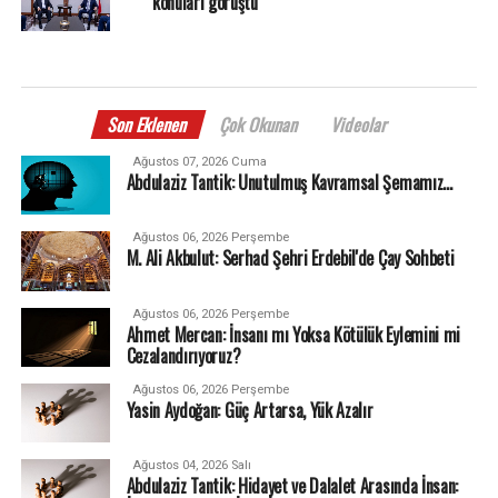
konuları görüştü
Son Eklenen
Çok Okunan
Videolar
Ağustos 07, 2026 Cuma
Abdulaziz Tantik: Unutulmuş Kavramsal Şemamız…
Ağustos 06, 2026 Perşembe
M. Ali Akbulut: Serhad Şehri Erdebil'de Çay Sohbeti
Ağustos 06, 2026 Perşembe
Ahmet Mercan: İnsanı mı Yoksa Kötülük Eylemini mi
Cezalandırıyoruz?
Ağustos 06, 2026 Perşembe
Yasin Aydoğan: Güç Artarsa, Yük Azalır
Ağustos 04, 2026 Salı
Abdulaziz Tantik: Hidayet ve Dalalet Arasında İnsan: