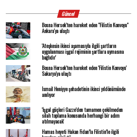
Güncel
Bosna Hersek'ten hareket eden "Filistin Konvoyu"
Ankara'ya ulaştı
'Ateşkesin ikinci aşamasıyla ilgili şartların
uygulanması işgal rejiminin şartlara uymasına
bağlıdır'
Bosna Hersek'ten hareket eden 'Filistin Konvoyu'
Sakarya'ya ulaştı
İsmail Heniyye şehadetinin ikinci yıldönümünde
anılıyor
'İşgal güçleri Gazze’den tamamen çekilmeden
silah toplama konusunda herhangi bir adım
atılmayacak'
Hamas heyeti Hakan Fidan’la Filistin’le ilgili