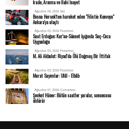
İrade, Arınma ve İlahi İnayet
Ağustos 04, 2026 Salı
Bosna Hersek'ten hareket eden "Filistin Konvoyu"
Ankara'ya ulaştı
Ağustos 03, 2026 Pazartesi
Suat Erdoğan: Kur’an-Sünnet Işığında Suç-Ceza
Uygunluğu
Ağustos 03, 2026 Pazartesi
M. Ali Akbulut: Riyad'da Ölü Doğmuş Bir İttifak
Ağustos 03, 2026 Pazartesi
Murat Sayımlar: Ulûl - Elbâb
Ağustos 01, 2026 Cumartesi
Şevket Hüner: Bütün saatler yaralar, sonuncusu
öldürür