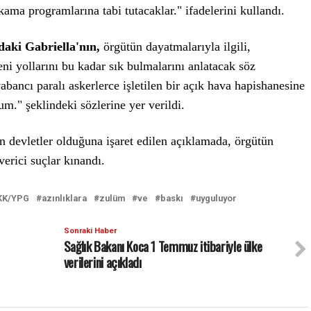
kama programlarına tabi tutacaklar." ifadelerini kullandı.
daki Gabriella'nın,
örgütün dayatmalarıyla ilgili,
i yollarını bu kadar sık bulmalarını anlatacak söz
ancı paralı askerlerce işletilen bir açık hava hapishanesine
m." şeklindeki sözlerine yer verildi.
 devletler olduğuna işaret edilen açıklamada, örgütün
verici suçlar kınandı.
KK/YPG
azınlıklara
zulüm
ve
baskı
uyguluyor
Sonraki Haber
Sağlık Bakanı Koca 1 Temmuz itibariyle ülke
verilerini açıkladı