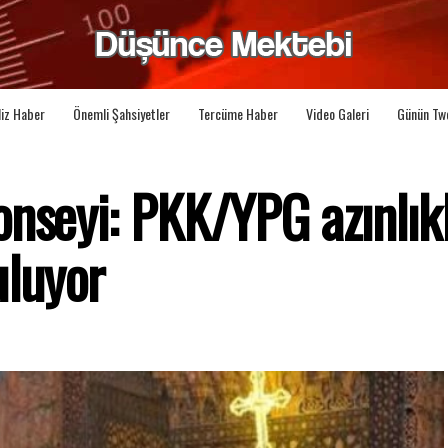
liz Haber
Önemli Şahsiyetler
Tercüme Haber
Video Galeri
Günün Tw
nseyi: PKK/YPG azınlık
uluyor