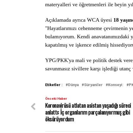
materyalleri ve öğretmenleri ile beyin yı
Açıklamada ayrıca WCA üyesi
18 yaşın
"Hayatlarımızı cehenneme çevirmenin yen
bulamıyorum. Kendi anavatanımızdaki yab
kapatılmış ve işkence edilmiş hissediyoru
YPG/PKK'ya mali ve politik destek veren
savunmasız sivillere karşı işlediği utanç 
Etiketler :
Dünya
Süryaniler
Konseyi:
P
Önceki Haber
Koronavirüsü atlatan asistan yaşadığı süreci
anlattı: İç organlarım parçalanıyormuş gibi
öksürüyordum