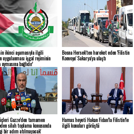
in ikinci aşamasıyla ilgili
Bosna Hersek'ten hareket eden 'Filistin
ın uygulanması işgal rejiminin
Konvoyu' Sakarya'ya ulaştı
a uymasına bağlıdır'
güçleri Gazze’den tamamen
Hamas heyeti Hakan Fidan’la Filistin’le
den silah toplama konusunda
ilgili konuları görüştü
i bir adım atılmayacak'