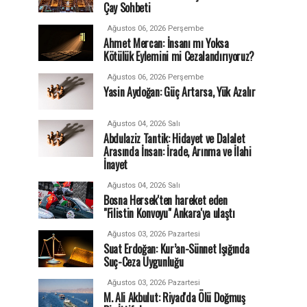
Çay Sohbeti
Ağustos 06, 2026 Perşembe
Ahmet Mercan: İnsanı mı Yoksa
Kötülük Eylemini mi Cezalandırıyoruz?
Ağustos 06, 2026 Perşembe
Yasin Aydoğan: Güç Artarsa, Yük Azalır
Ağustos 04, 2026 Salı
Abdulaziz Tantik: Hidayet ve Dalalet
Arasında İnsan: İrade, Arınma ve İlahi
İnayet
Ağustos 04, 2026 Salı
Bosna Hersek'ten hareket eden
"Filistin Konvoyu" Ankara'ya ulaştı
Ağustos 03, 2026 Pazartesi
Suat Erdoğan: Kur’an-Sünnet Işığında
Suç-Ceza Uygunluğu
Ağustos 03, 2026 Pazartesi
M. Ali Akbulut: Riyad'da Ölü Doğmuş