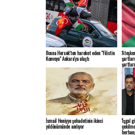
Bosna Hersek'ten hareket eden "Filistin
'Ateşkes
Konvoyu" Ankara'ya ulaştı
şartlar
şartlar
İsmail Heniyye şehadetinin ikinci
'İşgal 
yıldönümünde anılıyor
çekilme
herhang