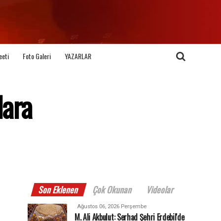
eeti
Foto Galeri
YAZARLAR
lara
Son Eklenen
Çok Okunan
Videolar
Ağustos 06, 2026 Perşembe
M. Ali Akbulut: Serhad Şehri Erdebil'de