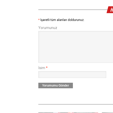
H
*
İşaretli tüm alanları doldurunuz.
Yorumunuz
İsim
*
Yorumumu Gönder