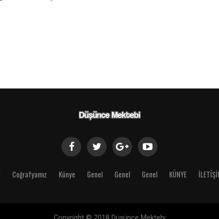
r
Coğrafyamız
Künye
Genel
Genel
Genel
KÜNYE
İLETİŞ
Copyright © 2018 Düşünce Mektebi