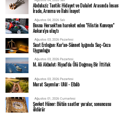
Ağustos 04, 2026 Salı
Abdulaziz Tantik: Hidayet ve Dalalet Arasında İnsan:
İrade, Arınma ve İlahi İnayet
Ağustos 04, 2026 Salı
Bosna Hersek'ten hareket eden "Filistin Konvoyu"
Ankara'ya ulaştı
Ağustos 03, 2026 Pazartesi
Suat Erdoğan: Kur’an-Sünnet Işığında Suç-Ceza
Uygunluğu
Ağustos 03, 2026 Pazartesi
M. Ali Akbulut: Riyad'da Ölü Doğmuş Bir İttifak
Ağustos 03, 2026 Pazartesi
Murat Sayımlar: Ulûl - Elbâb
Ağustos 01, 2026 Cumartesi
Şevket Hüner: Bütün saatler yaralar, sonuncusu
öldürür