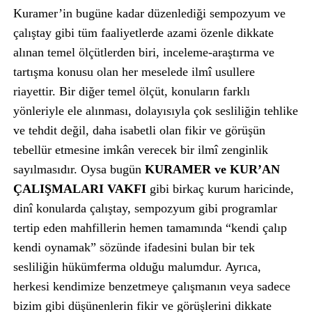
Kuramer’in bugüne kadar düzenlediği sempozyum ve
çalıştay gibi tüm faaliyetlerde azami özenle dikkate
alınan temel ölçütlerden biri, inceleme-araştırma ve
tartışma konusu olan her meselede ilmî usullere
riayettir. Bir diğer temel ölçüt, konuların farklı
yönleriyle ele alınması, dolayısıyla çok sesliliğin tehlike
ve tehdit değil, daha isabetli olan fikir ve görüşün
tebellür etmesine imkân verecek bir ilmî zenginlik
sayılmasıdır. Oysa bugün
KURAMER ve KUR’AN
ÇALIŞMALARI VAKFI
gibi birkaç kurum haricinde,
dinî konularda çalıştay, sempozyum gibi programlar
tertip eden mahfillerin hemen tamamında “kendi çalıp
kendi oynamak” sözünde ifadesini bulan bir tek
sesliliğin hükümferma olduğu malumdur. Ayrıca,
herkesi kendimize benzetmeye çalışmanın veya sadece
bizim gibi düşünenlerin fikir ve görüşlerini dikkate