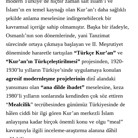
modern Türkiye’de hiçbir zaman salt İslam’ı ve
İslam’ın en temel kaynağı olan Kur’an’ı daha sağlıklı
şekilde anlama meselesine indirgenebilecek bir
kavramsal içeriğe sahip olmamıştır. Başka bir ifadeyle,
Osmanlı’nın son dönemlerinde, yani Tanzimat
sürecinde ortaya çıkmaya başlayan ve II. Meşrutiyet
döneminde hararetle tartışılan
“Türkçe Kur’an”
ve
“Kur’an’ın Türkçeleştirilmesi”
projesinden, 1920-
1930’lu yılların Türkiye’sinde uygulamaya konulan
agresif modernleşme projelerinin
dinî alandaki
yansıması olan
“ana dilde ibadet”
meselesine, keza
1980’li yılların sonlarında kendinden çok söz ettiren
“
Mealcilik
” tecrübesinden günümüz Türkiyesinde de
hâlen ciddi bir ilgi gören Kur’an merkezli İslam
anlayışına kadar birçok önemli konu ve olgu “meal”
kavramıyla ilgili inceleme-araştırma alanına dâhil