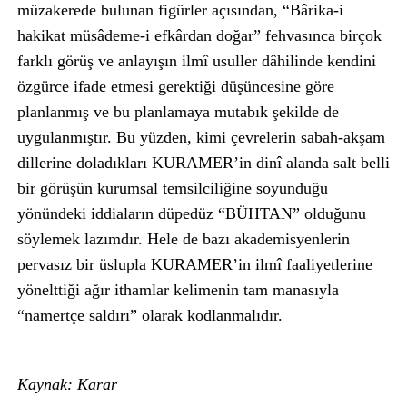
müzakerede bulunan figürler açısından, “Bârika-i
hakikat müsâdeme-i efkârdan doğar” fehvasınca birçok
farklı görüş ve anlayışın ilmî usuller dâhilinde kendini
özgürce ifade etmesi gerektiği düşüncesine göre
planlanmış ve bu planlamaya mutabık şekilde de
uygulanmıştır. Bu yüzden, kimi çevrelerin sabah-akşam
dillerine doladıkları KURAMER’in dinî alanda salt belli
bir görüşün kurumsal temsilciliğine soyunduğu
yönündeki iddiaların düpedüz “BÜHTAN” olduğunu
söylemek lazımdır. Hele de bazı akademisyenlerin
pervasız bir üslupla KURAMER’in ilmî faaliyetlerine
yönelttiği ağır ithamlar kelimenin tam manasıyla
“namertçe saldırı” olarak kodlanmalıdır.
Kaynak: Karar