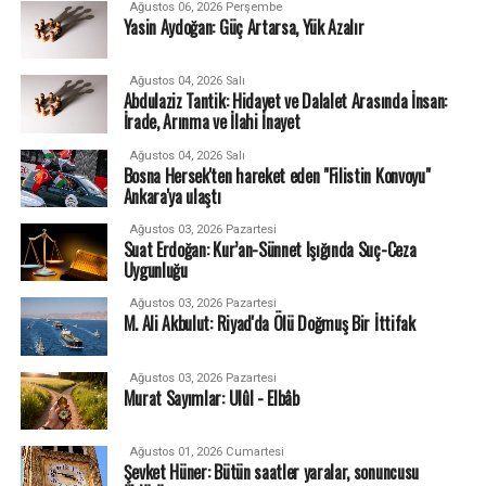
Ağustos 06, 2026 Perşembe
Yasin Aydoğan: Güç Artarsa, Yük Azalır
Ağustos 04, 2026 Salı
Abdulaziz Tantik: Hidayet ve Dalalet Arasında İnsan:
İrade, Arınma ve İlahi İnayet
Ağustos 04, 2026 Salı
Bosna Hersek'ten hareket eden "Filistin Konvoyu"
Ankara'ya ulaştı
Ağustos 03, 2026 Pazartesi
Suat Erdoğan: Kur’an-Sünnet Işığında Suç-Ceza
Uygunluğu
Ağustos 03, 2026 Pazartesi
M. Ali Akbulut: Riyad'da Ölü Doğmuş Bir İttifak
Ağustos 03, 2026 Pazartesi
Murat Sayımlar: Ulûl - Elbâb
Ağustos 01, 2026 Cumartesi
Şevket Hüner: Bütün saatler yaralar, sonuncusu