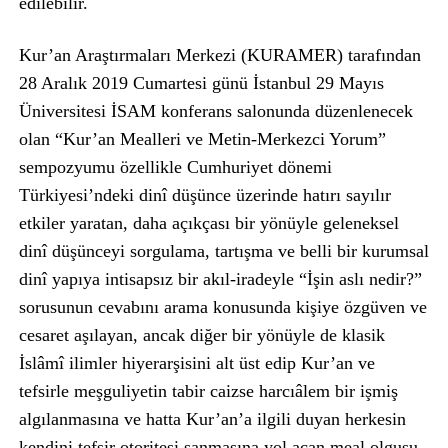
edilebilir.
Kur’an Araştırmaları Merkezi (KURAMER) tarafından
28 Aralık 2019 Cumartesi günü İstanbul 29 Mayıs
Üniversitesi İSAM konferans salonunda düzenlenecek
olan “Kur’an Mealleri ve Metin-Merkezci Yorum”
sempozyumu özellikle Cumhuriyet dönemi
Türkiyesi’ndeki dinî düşünce üzerinde hatırı sayılır
etkiler yaratan, daha açıkçası bir yönüyle geleneksel
dinî düşünceyi sorgulama, tartışma ve belli bir kurumsal
dinî yapıya intisapsız bir akıl-iradeyle “İşin aslı nedir?”
sorusunun cevabını arama konusunda kişiye özgüven ve
cesaret aşılayan, ancak diğer bir yönüyle de klasik
İslâmî ilimler hiyerarşisini alt üst edip Kur’an ve
tefsirle meşguliyetin tabir caizse harcıâlem bir işmiş
algılanmasına ve hatta Kur’an’a ilgili duyan herkesin
kendini tefsir otoritesi sanmasına yol açan meal olgusu