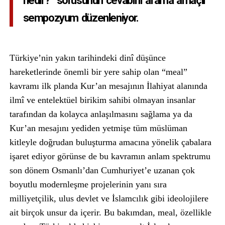
nedir?” sorusunun cevabını arama amaçlı
sempozyum düzenleniyor.
Türkiye’nin yakın tarihindeki dinî düşünce
hareketlerinde önemli bir yere sahip olan “meal”
kavramı ilk planda Kur’an mesajının İlahiyat alanında
ilmî ve entelektüel birikim sahibi olmayan insanlar
tarafından da kolayca anlaşılmasını sağlama ya da
Kur’an mesajını yediden yetmişe tüm müslüman
kitleyle doğrudan buluşturma amacına yönelik çabalara
işaret ediyor görünse de bu kavramın anlam spektrumu
son dönem Osmanlı’dan Cumhuriyet’e uzanan çok
boyutlu modernleşme projelerinin yanı sıra
milliyetçilik, ulus devlet ve İslamcılık gibi ideolojilere
ait birçok unsur da içerir. Bu bakımdan, meal, özellikle