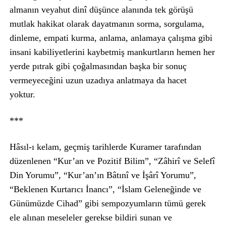
almanın veyahut dinî düşünce alanında tek görüşü
mutlak hakikat olarak dayatmanın sorma, sorgulama,
dinleme, empati kurma, anlama, anlamaya çalışma gibi
insani kabiliyetlerini kaybetmiş mankurtların hemen her
yerde pıtrak gibi çoğalmasından başka bir sonuç
vermeyeceğini uzun uzadıya anlatmaya da hacet
yoktur.
***
Hâsıl-ı kelam, geçmiş tarihlerde Kuramer tarafından
düzenlenen “Kur’an ve Pozitif Bilim”, “Zâhirî ve Selefî
Din Yorumu”, “Kur’an’ın Bâtınî ve İşârî Yorumu”,
“Beklenen Kurtarıcı İnancı”, “İslam Geleneğinde ve
Günümüzde Cihad” gibi sempozyumların tümü gerek
ele alınan meseleler gerekse bildiri sunan ve