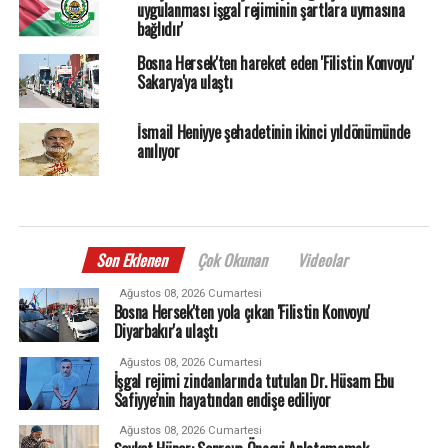
uygulanması işgal rejiminin şartlara uymasına
bağlıdır'
Bosna Hersek'ten hareket eden 'Filistin Konvoyu'
Sakarya'ya ulaştı
İsmail Heniyye şehadetinin ikinci yıldönümünde
anılıyor
Son Eklenen
Çok Okunan
Videolar
Ağustos 08, 2026 Cumartesi
Bosna Hersek'ten yola çıkan 'Filistin Konvoyu'
Diyarbakır'a ulaştı
Ağustos 08, 2026 Cumartesi
İşgal rejimi zindanlarında tutulan Dr. Hüsam Ebu
Safiyye’nin hayatından endişe ediliyor
Ağustos 08, 2026 Cumartesi