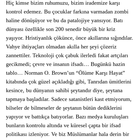
Hiç kimse bizim ruhumuzu, bizim irademize karşı
kontrol edemez. Bu çocuklar farkına varmadan zombi
haline dönüşüyor ve bu da patalojiye yansıyor. Batı
dünyası özellikle son 200 senedir büyük bir kriz
yaşıyor. Hristiyanlık çökünce, önce akıllarına sığındılar.
Vahye ihtiyaçları olmadan akılla her şeyi çözeriz
zannettiler. Teknoloji çok çabuk ilerledi fakat artçıları
gecikmedi; çevre ve insanın ifsadı… Bugünkü hazin
tablo… Norman O. Brown’un “Ölüme Karşı Hayat”
kitabında çok güzel açıkladığı gibi, Tanrıdan ümitlerini
kesince, bu dünyanın sahibi şeytandır diye, şeytana
tapmaya başladılar. Sadece satanistleri kast etmiyorum,
bilseler de bilmeseler de şeytanın bütün dediklerini
yapıyor ve battıkça batıyorlar. Bazı medya kuruluşları
bunların kontrolu altında ve küresel çapta bir ifsad
politikası izleniyor. Ve biz Müslümanlar hala derin bir