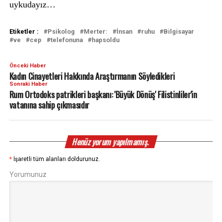
uykudayız…
Etiketler :
Psikolog
Merter:
İnsan
ruhu
Bilgisayar
ve
cep
telefonuna
hapsoldu
Önceki Haber
Kadın Cinayetleri Hakkında Araştırmanın Söyledikleri
Sonraki Haber
Rum Ortodoks patrikleri başkanı: 'Büyük Dönüş' Filistinliler'in
vatanına sahip çıkmasıdır
Henüz yorum yapılmamış.
*
İşaretli tüm alanları doldurunuz.
Yorumunuz