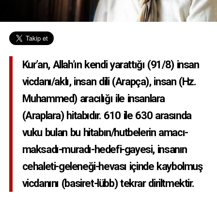
Kur’an, Allah’ın kendi yarattığı (91/8) insan
vicdanı/aklı, insan dili (Arapça), insan (Hz.
Muhammed) aracılığı ile insanlara
(Araplara) hitabıdır. 610 ile 630 arasında
vuku bulan bu hitabın/hutbelerin amacı-
maksadı-muradı-hedefi-gayesi, insanın
cehaleti-geleneği-hevası içinde kaybolmuş
vicdanını (basiret-lübb) tekrar diriltmektir.