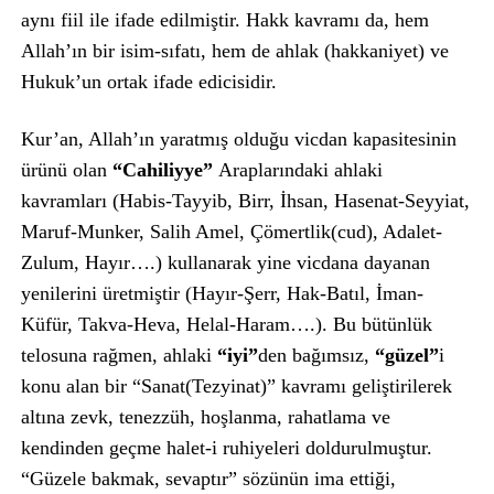
aynı fiil ile ifade edilmiştir. Hakk kavramı da, hem
Allah’ın bir isim-sıfatı, hem de ahlak (hakkaniyet) ve
Hukuk’un ortak ifade edicisidir.
Kur’an, Allah’ın yaratmış olduğu vicdan kapasitesinin
ürünü olan
“Cahiliyye”
Araplarındaki ahlaki
kavramları (Habis-Tayyib, Birr, İhsan, Hasenat-Seyyiat,
Maruf-Munker, Salih Amel, Çömertlik(cud), Adalet-
Zulum, Hayır….) kullanarak yine vicdana dayanan
yenilerini üretmiştir (Hayır-Şerr, Hak-Batıl, İman-
Küfür, Takva-Heva, Helal-Haram….). Bu bütünlük
telosuna rağmen, ahlaki
“iyi”
den bağımsız,
“güzel”
i
konu alan bir “Sanat(Tezyinat)” kavramı geliştirilerek
altına zevk, tenezzüh, hoşlanma, rahatlama ve
kendinden geçme halet-i ruhiyeleri doldurulmuştur.
“Güzele bakmak, sevaptır” sözünün ima ettiği,