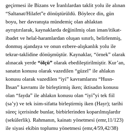
geçirmesi ile Bizans ve İranlılardan taklit yolu ile alınan
“Saltanat/Hilafet”e dönüştürüldü. Böylece din, gün
boyu, her davranışta mündemiç olan ahlaktan
ayrıştırılarak, kaynaklarda değinilmiş olan iman/itikat-
ibadet ve helal-haramlardan oluşan sınırlı, belirlenmiş,
donmuş ajandaya ve onun ezbere-alışkanlık yolu ile
tekrar-taklidine dönüşmüştür. Kaynaklar, “örnek” olarak
alınacak yerde
“ölçü”
olarak ebedileştirilmiştir. Kur’an,
sanatın konusu olarak vazedilen “güzel” ile ahlakın
konusu olarak vazedilen “iyi” kavramlarını “Husn-
İhsan” kavramı ile birleştirmiş iken; iktisadın konusu
olan “fayda” ile ahlakın konusu olan “iyi”yi tek fiil
(sa’y) ve tek isim-sifatta birleştirmiş iken (Hayr); tarihi
süreç içerisinde bunlar, birbirlerinden koparılmışlardır
(sekülerlik). Rahmanın, kainatı yönetmesi (emr,11/123)
ile siyasi ekibin toplumu yönetmesi (emr,4/59,42/38)