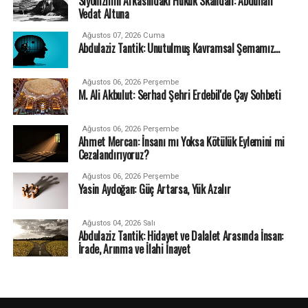
Siyonizmin Arkasındaki Hukuk Skandalı: Abdullah
Vedat Altuna
Ağustos 07, 2026 Cuma
Abdulaziz Tantik: Unutulmuş Kavramsal Şemamız…
Ağustos 06, 2026 Perşembe
M. Ali Akbulut: Serhad Şehri Erdebil'de Çay Sohbeti
Ağustos 06, 2026 Perşembe
Ahmet Mercan: İnsanı mı Yoksa Kötülük Eylemini mi
Cezalandırıyoruz?
Ağustos 06, 2026 Perşembe
Yasin Aydoğan: Güç Artarsa, Yük Azalır
Ağustos 04, 2026 Salı
Abdulaziz Tantik: Hidayet ve Dalalet Arasında İnsan:
İrade, Arınma ve İlahi İnayet