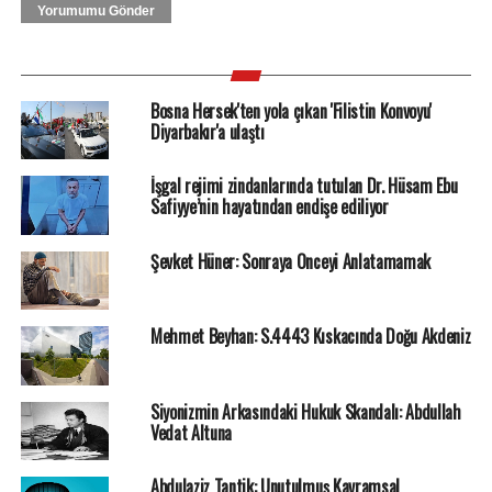
Yorumumu Gönder
Bosna Hersek'ten yola çıkan 'Filistin Konvoyu'
Diyarbakır'a ulaştı
İşgal rejimi zindanlarında tutulan Dr. Hüsam Ebu
Safiyye’nin hayatından endişe ediliyor
Şevket Hüner: Sonraya Önceyi Anlatamamak
Mehmet Beyhan: S.4443 Kıskacında Doğu Akdeniz
Siyonizmin Arkasındaki Hukuk Skandalı: Abdullah
Vedat Altuna
Abdulaziz Tantik: Unutulmuş Kavramsal