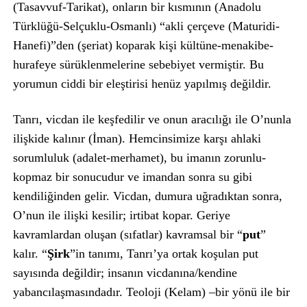
(Tasavvuf-Tarikat), onların bir kısmının (Anadolu
Türklüğü-Selçuklu-Osmanlı) “akli çerçeve (Maturidi-
Hanefi)”den (şeriat) koparak kişi kültüne-menakibe-
hurafeye sürüklenmelerine sebebiyet vermiştir. Bu
yorumun ciddi bir eleştirisi henüz yapılmış değildir.
Tanrı, vicdan ile keşfedilir ve onun aracılığı ile O’nunla
ilişkide kalınır (İman). Hemcinsimize karşı ahlaki
sorumluluk (adalet-merhamet), bu imanın zorunlu-
kopmaz bir sonucudur ve imandan sonra su gibi
kendiliğinden gelir. Vicdan, dumura uğradıktan sonra,
O’nun ile ilişki kesilir; irtibat kopar. Geriye
kavramlardan oluşan (sıfatlar) kavramsal bir “
put
”
kalır. “
Şirk
”in tanımı, Tanrı’ya ortak koşulan put
sayısında değildir; insanın vicdanına/kendine
yabancılaşmasındadır. Teoloji (Kelam) –bir yönü ile bir