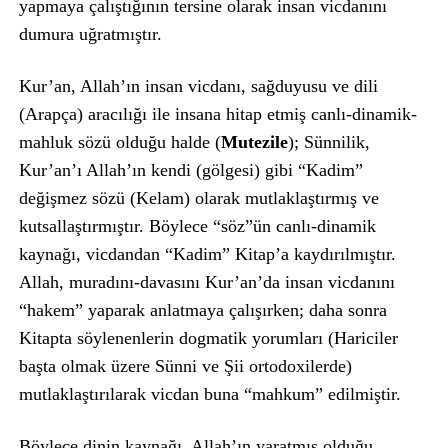
yapmaya çalıştığının tersine olarak insan vicdanını
dumura uğratmıştır.
Kur’an, Allah’ın insan vicdanı, sağduyusu ve dili
(Arapça) aracılığı ile insana hitap etmiş canlı-dinamik-
mahluk sözü olduğu halde (
Mutezile
); Sünnilik,
Kur’an’ı Allah’ın kendi (gölgesi) gibi “Kadim”
değişmez sözü (Kelam) olarak mutlaklaştırmış ve
kutsallaştırmıştır. Böylece “söz”ün canlı-dinamik
kaynağı, vicdandan “Kadim” Kitap’a kaydırılmıştır.
Allah, muradını-davasını Kur’an’da insan vicdanını
“hakem” yaparak anlatmaya çalışırken; daha sonra
Kitapta söylenenlerin dogmatik yorumları (Hariciler
başta olmak üzere Sünni ve Şii ortodoxilerde)
mutlaklaştırılarak vicdan buna “mahkum” edilmiştir.
Böylece dinin kaynağı, Allah’ın yaratmış olduğu