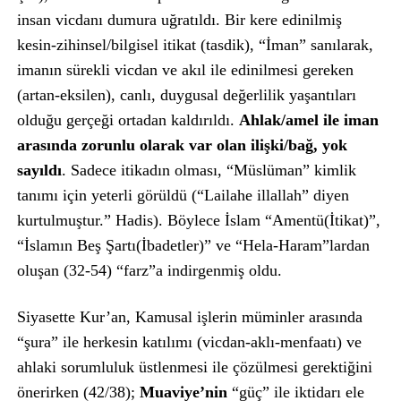
insan vicdanı dumura uğratıldı. Bir kere edinilmiş
kesin-zihinsel/bilgisel itikat (tasdik), “İman” sanılarak,
imanın sürekli vicdan ve akıl ile edinilmesi gereken
(artan-eksilen), canlı, duygusal değerlilik yaşantıları
olduğu gerçeği ortadan kaldırıldı.
Ahlak/amel ile iman
arasında zorunlu olarak var olan ilişki/bağ, yok
sayıldı
. Sadece itikadın olması, “Müslüman” kimlik
tanımı için yeterli görüldü (“Lailahe illallah” diyen
kurtulmuştur.” Hadis). Böylece İslam “Amentü(İtikat)”,
“İslamın Beş Şartı(İbadetler)” ve “Hela-Haram”lardan
oluşan (32-54) “farz”a indirgenmiş oldu.
Siyasette Kur’an, Kamusal işlerin müminler arasında
“şura” ile herkesin katılımı (vicdan-aklı-menfaatı) ve
ahlaki sorumluluk üstlenmesi ile çözülmesi gerektiğini
önerirken (42/38);
Muaviye’nin
“güç” ile iktidarı ele