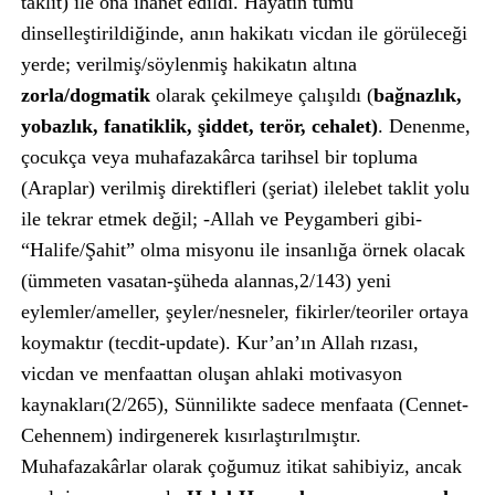
taklit) ile ona ihanet edildi. Hayatın tümü
dinselleştirildiğinde, anın hakikatı vicdan ile görüleceği
yerde; verilmiş/söylenmiş hakikatın altına
zorla/dogmatik
olarak çekilmeye çalışıldı (
bağnazlık,
yobazlık, fanatiklik, şiddet, terör, cehalet)
. Denenme,
çocukça veya muhafazakârca tarihsel bir topluma
(Araplar) verilmiş direktifleri (şeriat) ilelebet taklit yolu
ile tekrar etmek değil; -Allah ve Peygamberi gibi-
“Halife/Şahit” olma misyonu ile insanlığa örnek olacak
(ümmeten vasatan-şüheda alannas,2/143) yeni
eylemler/ameller, şeyler/nesneler, fikirler/teoriler ortaya
koymaktır (tecdit-update). Kur’an’ın Allah rızası,
vicdan ve menfaattan oluşan ahlaki motivasyon
kaynakları(2/265), Sünnilikte sadece menfaata (Cennet-
Cehennem) indirgenerek kısırlaştırılmıştır.
Muhafazakârlar olarak çoğumuz itikat sahibiyiz, ancak