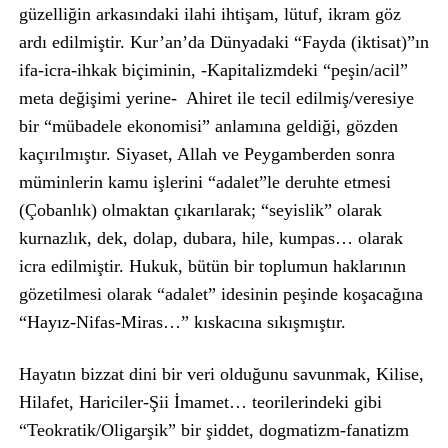
güzelliğin arkasındaki ilahi ihtişam, lütuf, ikram göz
ardı edilmiştir. Kur’an’da Dünyadaki “Fayda (iktisat)”ın
ifa-icra-ihkak biçiminin, -Kapitalizmdeki “peşin/acil”
meta değişimi yerine- Ahiret ile tecil edilmiş/veresiye
bir “mübadele ekonomisi” anlamına geldiği, gözden
kaçırılmıştır. Siyaset, Allah ve Peygamberden sonra
müminlerin kamu işlerini “adalet”le deruhte etmesi
(Çobanlık) olmaktan çıkarılarak; “seyislik” olarak
kurnazlık, dek, dolap, dubara, hile, kumpas… olarak
icra edilmiştir. Hukuk, bütün bir toplumun haklarının
gözetilmesi olarak “adalet” idesinin peşinde koşacağına
“Hayız-Nifas-Miras…” kıskacına sıkışmıştır.
Hayatın bizzat dini bir veri olduğunu savunmak, Kilise,
Hilafet, Hariciler-Şii İmamet… teorilerindeki gibi
“Teokratik/Oligarşik” bir şiddet, dogmatizm-fanatizm