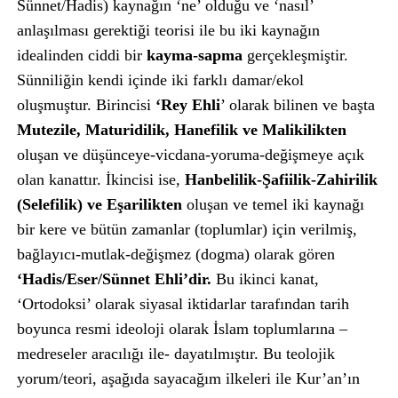
Sünnet/Hadis) kaynağın ‘ne’ olduğu ve ‘nasıl’
anlaşılması gerektiği teorisi ile bu iki kaynağın
idealinden ciddi bir
kayma-sapma
gerçekleşmiştir.
Sünniliğin kendi içinde iki farklı damar/ekol
oluşmuştur. Birincisi
‘Rey Ehli
’ olarak bilinen ve başta
Mutezile, Maturidilik, Hanefilik ve Malikilikten
oluşan ve düşünceye-vicdana-yoruma-değişmeye açık
olan kanattır. İkincisi ise,
Hanbelilik-Şafiilik-Zahirilik
(Selefilik) ve Eşarilikten
oluşan ve temel iki kaynağı
bir kere ve bütün zamanlar (toplumlar) için verilmiş,
bağlayıcı-mutlak-değişmez (dogma) olarak gören
‘Hadis/Eser/Sünnet Ehli’dir.
Bu ikinci kanat,
‘Ortodoksi’ olarak siyasal iktidarlar tarafından tarih
boyunca resmi ideoloji olarak İslam toplumlarına –
medreseler aracılığı ile- dayatılmıştır. Bu teolojik
yorum/teori, aşağıda sayacağım ilkeleri ile Kur’an’ın