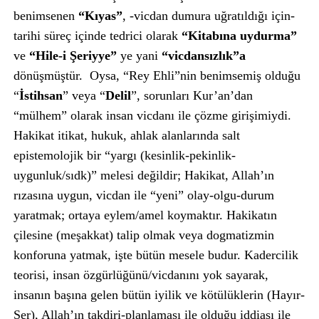
benimsenen
“Kıyas”
, -vicdan dumura uğratıldığı için-
tarihi süreç içinde tedrici olarak
“Kitabına uydurma”
ve
“Hile-i Şeriyye”
ye yani
“vicdansızlık”a
dönüşmüştür. Oysa, “Rey Ehli”nin benimsemiş olduğu
“
İstihsan
” veya “
Delil
”, sorunları Kur’an’dan
“mülhem” olarak insan vicdanı ile çözme girişimiydi.
Hakikat itikat, hukuk, ahlak alanlarında salt
epistemolojik bir “yargı (kesinlik-pekinlik-
uygunluk/sıdk)” melesi değildir; Hakikat, Allah’ın
rızasına uygun, vicdan ile “yeni” olay-olgu-durum
yaratmak; ortaya eylem/amel koymaktır. Hakikatın
çilesine (meşakkat) talip olmak veya dogmatizmin
konforuna yatmak, işte bütün mesele budur. Kadercilik
teorisi, insan özgürlüğünü/vicdanını yok sayarak,
insanın başına gelen bütün iyilik ve kötülüklerin (Hayır-
Şer), Allah’ın takdiri-planlaması ile olduğu iddiası ile