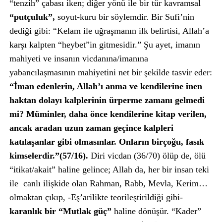
“tenzih” çabası iken; diğer yönü ile bir tür kavramsal
“putçuluk”,
soyut-kuru bir söylemdir. Bir Sufi’nin
dediği gibi: “Kelam ile uğraşmanın ilk belirtisi, Allah’a
karşı kalpten “heybet”in gitmesidir.” Şu ayet, imanın
mahiyeti ve insanın vicdanına/imanına
yabancılaşmasının mahiyetini net bir şekilde tasvir eder:
“İman edenlerin, Allah’ı anma ve kendilerine inen
haktan dolayı kalplerinin ürperme zamanı gelmedi
mi? Müminler, daha önce kendilerine kitap verilen,
ancak aradan uzun zaman geçince kalpleri
katılaşanlar gibi olmasınlar. Onların birçoğu, fasık
kimselerdir.”(57/16).
Diri vicdan (36/70) ölüp de, ölü
“itikat/akait” haline gelince; Allah da, her bir insan teki
ile canlı ilişkide olan Rahman, Rabb, Mevla, Kerim…
olmaktan çıkıp, -Eş’arilikte teorileştirildiği gibi-
karanlık bir “Mutlak güç”
haline dönüşür. “Kader”