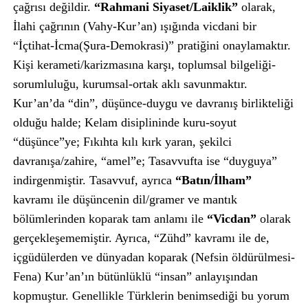
çağrısı değildir.
“Rahmani Siyaset/Laiklik”
olarak,
İlahi çağrının (Vahy-Kur’an) ışığında vicdani bir
“İçtihat-İcma(Şura-Demokrasi)” pratiğini onaylamaktır.
Kişi kerameti/karizmasına karşı, toplumsal bilgeliği-
sorumluluğu, kurumsal-ortak aklı savunmaktır.
Kur’an’da “din”, düşünce-duygu ve davranış birlikteliği
olduğu halde; Kelam disiplininde kuru-soyut
“düşünce”ye; Fıkıhta kılı kırk yaran, şekilci
davranışa/zahire, “amel”e; Tasavvufta ise “duyguya”
indirgenmiştir. Tasavvuf, ayrıca
“Batın/İlham”
kavramı ile düşüncenin dil/gramer ve mantık
bölümlerinden koparak tam anlamı ile
“Vicdan”
olarak
gerçekleşememiştir. Ayrıca, “Zühd” kavramı ile de,
içgüdülerden ve dünyadan koparak (Nefsin öldürülmesi-
Fena) Kur’an’ın bütünlüklü “insan” anlayışından
kopmuştur. Genellikle Türklerin benimsediği bu yorum