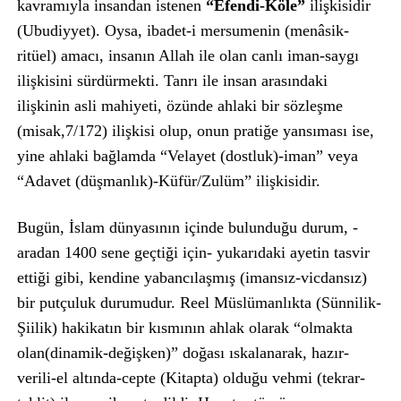
kavramıyla insandan istenen
“Efendi-Köle”
ilişkisidir
(Ubudiyyet). Oysa, ibadet-i mersumenin (menâsik-
ritüel) amacı, insanın Allah ile olan canlı iman-saygı
ilişkisini sürdürmekti. Tanrı ile insan arasındaki
ilişkinin asli mahiyeti, özünde ahlaki bir sözleşme
(misak,7/172) ilişkisi olup, onun pratiğe yansıması ise,
yine ahlaki bağlamda “Velayet (dostluk)-iman” veya
“Adavet (düşmanlık)-Küfür/Zulüm” ilişkisidir.
Bugün, İslam dünyasının içinde bulunduğu durum, -
aradan 1400 sene geçtiği için- yukarıdaki ayetin tasvir
ettiği gibi, kendine yabancılaşmış (imansız-vicdansız)
bir putçuluk durumudur. Reel Müslümanlıkta (Sünnilik-
Şiilik) hakikatın bir kısmının ahlak olarak “olmakta
olan(dinamik-değişken)” doğası ıskalanarak, hazır-
verili-el altında-cepte (Kitapta) olduğu vehmi (tekrar-