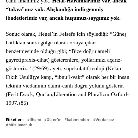
canlı imanımız yok.
Helal-Haramlarımız var, ancak
“takva”mız yok. Alışkanlığa indirgenmiş
ibadetlerimiz var, ancak huşumuz-saygımız yok.
Sonuç olarak, Hegel’in Felsefe için söylediği: “Güneş
battıktan sonra gölge olarak ortaya çıkar”
benzetmesinde olduğu gibi; “Bize doğru ameli
gayret(praxis-cihat) gösterenlere, yollarımızı açarız-
gösteririz.” (29/69) ayeti, süpekülatıf teoloji (Kelam-
Fıkıh Usulü)ye karşı, “ibnu’l-vakt” olarak her bir insan
tekinin vicdanının daimi-canlı doğru yolunu gösterir.
(Ferit Esack, Qur’an,Liberation and Pluralizm.Oxford-
1997.s85)
Etiketler :
İlhami
Güler'in
kaleminden:
Vicdansız
Müslümanlık