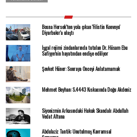
Bosna Hersek'ten yola çıkan 'Filistin Konvoyu'
Diyarbakır'a ulaştı
İşgal rejimi zindanlarında tutulan Dr. Hüsam Ebu
Safiyye’nin hayatından endişe ediliyor
Şevket Hüner: Sonraya Önceyi Anlatamamak
Mehmet Beyhan: S.4443 Kıskacında Doğu Akdeniz
Siyonizmin Arkasındaki Hukuk Skandalı: Abdullah
Vedat Altuna
Abdulaziz Tantik: Unutulmuş Kavramsal