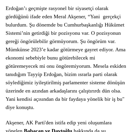
Erdoğan’ı geçmişte rasyonel bir siyasetçi olarak
gördüğünü ifade eden Meral Akşener, “Yani gerçekçi
bulurdum. Şu dönemde bu Cumhurbaşkanlığı Hükümet
Sistemi’nin getirdiği bir pozisyonu var. O pozisyonun
gereği öngörülebilir görmüyorum. Şu öngörüm var.
Mümkünse 2023’e kadar götürmeye gayret ediyor. Ama
ekonomi sebebiyle bunu götürebilecek mi
götüremeyecek mi onu öngöremiyorum. Mesela eskiden
tanıdığım Tayyip Erdoğan, bizim ısrarla parti olarak
söylediğimiz iyileştirilmiş parlamenter sisteme dönüşün
üzerinde en azından arkadaşlarını çalıştırırdı dün olsa.
Yani kendisi açısından da bir faydaya yönelik bir iş bu"
diye konuştu.
Akşener, AK Parti'den istifa edip yeni oluşumlara
yönelen
Babacan ve Davtoğlu
hakkında da şu