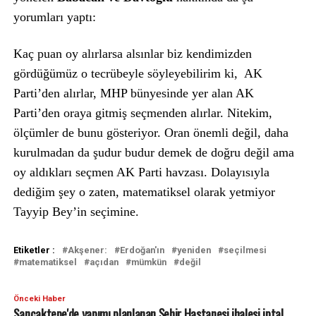
yorumları yaptı:
Kaç puan oy alırlarsa alsınlar biz kendimizden
gördüğümüz o tecrübeyle söyleyebilirim ki, AK
Parti’den alırlar, MHP bünyesinde yer alan AK
Parti’den oraya gitmiş seçmenden alırlar. Nitekim,
ölçümler de bunu gösteriyor. Oran önemli değil, daha
kurulmadan da şudur budur demek de doğru değil ama
oy aldıkları seçmen AK Parti havzası. Dolayısıyla
dediğim şey o zaten, matematiksel olarak yetmiyor
Tayyip Bey’in seçimine.
Etiketler :
Akşener:
Erdoğan'ın
yeniden
seçilmesi
matematiksel
açıdan
mümkün
değil
Önceki Haber
Sancaktepe'de yapımı planlanan Şehir Hastanesi ihalesi iptal