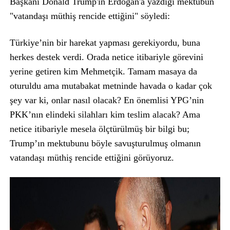
Başkanı Donald Trump'ın Erdoğan'a yazdığı mektubun
"vatandaşı müthiş rencide ettiğini" söyledi:
Türkiye’nin bir harekat yapması gerekiyordu, buna
herkes destek verdi. Orada netice itibariyle görevini
yerine getiren kim Mehmetçik. Tamam masaya da
oturuldu ama mutabakat metninde havada o kadar çok
şey var ki, onlar nasıl olacak? En önemlisi YPG’nin
PKK’nın elindeki silahları kim teslim alacak? Ama
netice itibariyle mesela ölçtürülmüş bir bilgi bu;
Trump’ın mektubunu böyle savuşturulmuş olmanın
vatandaşı müthiş rencide ettiğini görüyoruz.