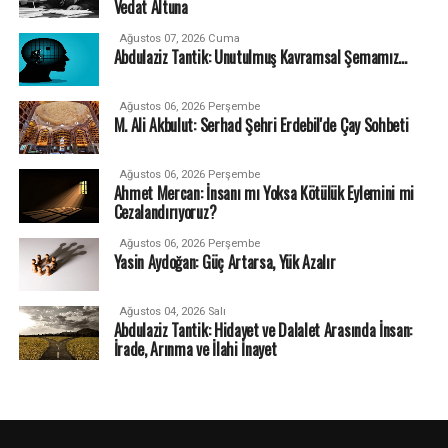
Vedat Altuna
Ağustos 07, 2026 Cuma
Abdulaziz Tantik: Unutulmuş Kavramsal Şemamız…
Ağustos 06, 2026 Perşembe
M. Ali Akbulut: Serhad Şehri Erdebil'de Çay Sohbeti
Ağustos 06, 2026 Perşembe
Ahmet Mercan: İnsanı mı Yoksa Kötülük Eylemini mi
Cezalandırıyoruz?
Ağustos 06, 2026 Perşembe
Yasin Aydoğan: Güç Artarsa, Yük Azalır
Ağustos 04, 2026 Salı
Abdulaziz Tantik: Hidayet ve Dalalet Arasında İnsan:
İrade, Arınma ve İlahi İnayet