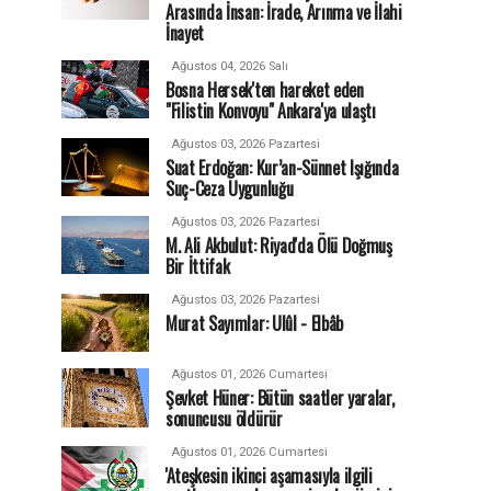
Arasında İnsan: İrade, Arınma ve İlahi
İnayet
Ağustos 04, 2026 Salı
Bosna Hersek'ten hareket eden
"Filistin Konvoyu" Ankara'ya ulaştı
Ağustos 03, 2026 Pazartesi
Suat Erdoğan: Kur’an-Sünnet Işığında
Suç-Ceza Uygunluğu
Ağustos 03, 2026 Pazartesi
M. Ali Akbulut: Riyad'da Ölü Doğmuş
Bir İttifak
Ağustos 03, 2026 Pazartesi
Murat Sayımlar: Ulûl - Elbâb
Ağustos 01, 2026 Cumartesi
Şevket Hüner: Bütün saatler yaralar,
sonuncusu öldürür
Ağustos 01, 2026 Cumartesi
'Ateşkesin ikinci aşamasıyla ilgili