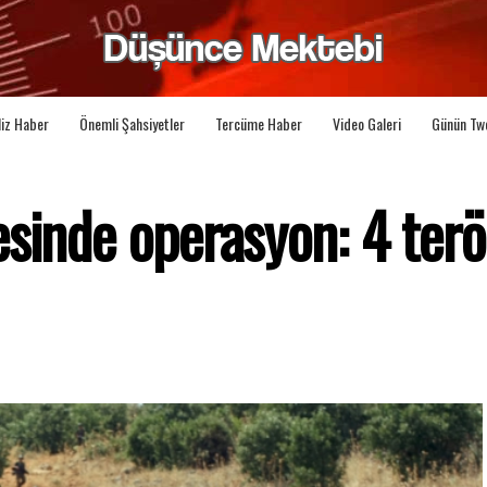
liz Haber
Önemli Şahsiyetler
Tercüme Haber
Video Galeri
Günün Tw
sinde operasyon: 4 terö