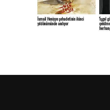
İsmail Heniyye şehadetinin ikinci
'İşgal 
yıldönümünde anılıyor
çekilme
herhang