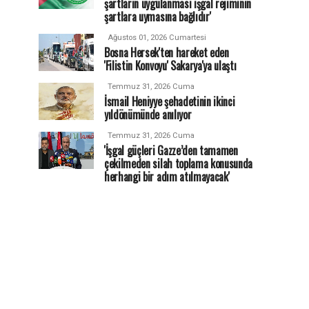
şartların uygulanması işgal rejiminin
şartlara uymasına bağlıdır'
Ağustos 01, 2026 Cumartesi
Bosna Hersek'ten hareket eden
'Filistin Konvoyu' Sakarya'ya ulaştı
Temmuz 31, 2026 Cuma
İsmail Heniyye şehadetinin ikinci
yıldönümünde anılıyor
Temmuz 31, 2026 Cuma
'İşgal güçleri Gazze’den tamamen
çekilmeden silah toplama konusunda
herhangi bir adım atılmayacak'