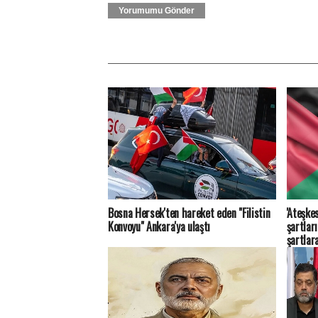
Yorumumu Gönder
Bosna Hersek'ten hareket eden "Filistin
'Ateşkes
Konvoyu" Ankara'ya ulaştı
şartlar
şartlar