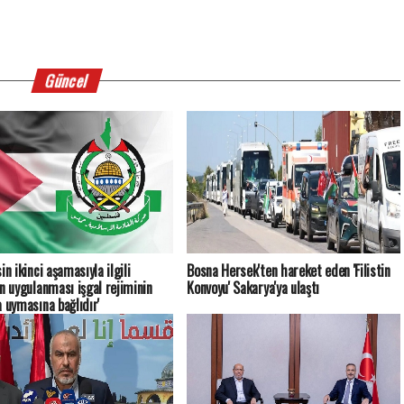
Güncel
in ikinci aşamasıyla ilgili
Bosna Hersek'ten hareket eden 'Filistin
ın uygulanması işgal rejiminin
Konvoyu' Sakarya'ya ulaştı
a uymasına bağlıdır'