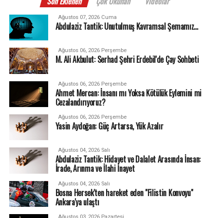
Son Eklenen
Çok Okunan
Videolar
Ağustos 07, 2026 Cuma
Abdulaziz Tantik: Unutulmuş Kavramsal Şemamız…
Ağustos 06, 2026 Perşembe
M. Ali Akbulut: Serhad Şehri Erdebil'de Çay Sohbeti
Ağustos 06, 2026 Perşembe
Ahmet Mercan: İnsanı mı Yoksa Kötülük Eylemini mi
Cezalandırıyoruz?
Ağustos 06, 2026 Perşembe
Yasin Aydoğan: Güç Artarsa, Yük Azalır
Ağustos 04, 2026 Salı
Abdulaziz Tantik: Hidayet ve Dalalet Arasında İnsan:
İrade, Arınma ve İlahi İnayet
Ağustos 04, 2026 Salı
Bosna Hersek'ten hareket eden "Filistin Konvoyu"
Ankara'ya ulaştı
Ağustos 03, 2026 Pazartesi