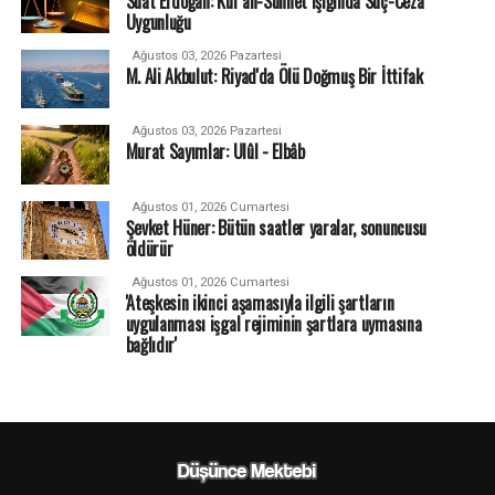
Suat Erdoğan: Kur’an-Sünnet Işığında Suç-Ceza
Uygunluğu
Ağustos 03, 2026 Pazartesi
M. Ali Akbulut: Riyad'da Ölü Doğmuş Bir İttifak
Ağustos 03, 2026 Pazartesi
Murat Sayımlar: Ulûl - Elbâb
Ağustos 01, 2026 Cumartesi
Şevket Hüner: Bütün saatler yaralar, sonuncusu
öldürür
Ağustos 01, 2026 Cumartesi
'Ateşkesin ikinci aşamasıyla ilgili şartların
uygulanması işgal rejiminin şartlara uymasına
bağlıdır'