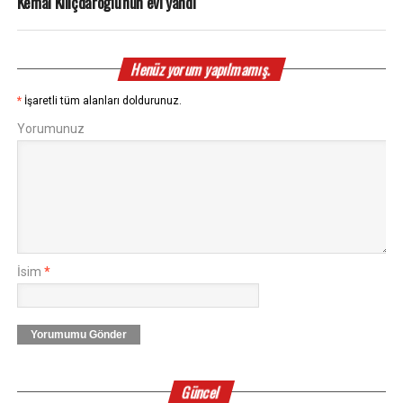
Kemal Kılıçdaroğlu'nun evi yandı
Henüz yorum yapılmamış.
*
İşaretli tüm alanları doldurunuz.
Yorumunuz
İsim
*
Yorumumu Gönder
Güncel