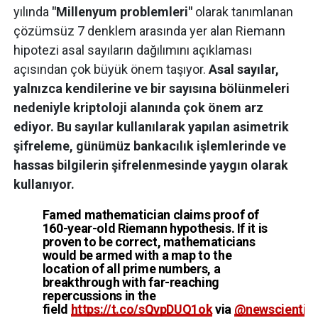
yılında
"Millenyum problemleri"
olarak tanımlanan
çözümsüz 7 denklem arasında yer alan Riemann
hipotezi asal sayıların dağılımını açıklaması
açısından çok büyük önem taşıyor.
Asal sayılar,
yalnızca kendilerine ve bir sayısına bölünmeleri
nedeniyle kriptoloji alanında çok önem arz
ediyor. Bu sayılar kullanılarak yapılan asimetrik
şifreleme, günümüz bankacılık işlemlerinde ve
hassas bilgilerin şifrelenmesinde yaygın olarak
kullanıyor.
Famed mathematician claims proof of
160-year-old Riemann hypothesis. If it is
proven to be correct, mathematicians
would be armed with a map to the
location of all prime numbers, a
breakthrough with far-reaching
repercussions in the
field
https://t.co/sQvpDUQ1ok
via
@newscientist