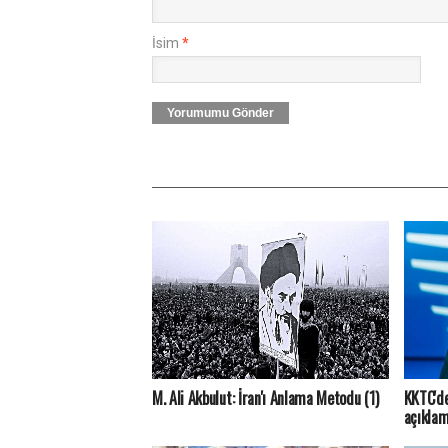
İsim
*
Yorumumu Gönder
M. Ali Akbulut: İran'ı Anlama Metodu (1)
KKTC'de
açıklam