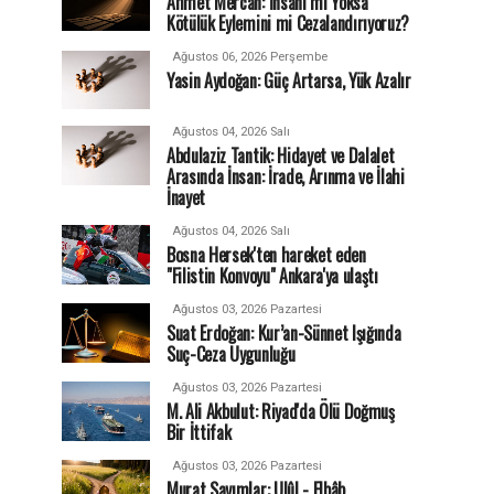
Ahmet Mercan: İnsanı mı Yoksa
Kötülük Eylemini mi Cezalandırıyoruz?
Ağustos 06, 2026 Perşembe
Yasin Aydoğan: Güç Artarsa, Yük Azalır
Ağustos 04, 2026 Salı
Abdulaziz Tantik: Hidayet ve Dalalet
Arasında İnsan: İrade, Arınma ve İlahi
İnayet
Ağustos 04, 2026 Salı
Bosna Hersek'ten hareket eden
"Filistin Konvoyu" Ankara'ya ulaştı
Ağustos 03, 2026 Pazartesi
Suat Erdoğan: Kur’an-Sünnet Işığında
Suç-Ceza Uygunluğu
Ağustos 03, 2026 Pazartesi
M. Ali Akbulut: Riyad'da Ölü Doğmuş
Bir İttifak
Ağustos 03, 2026 Pazartesi
Murat Sayımlar: Ulûl - Elbâb