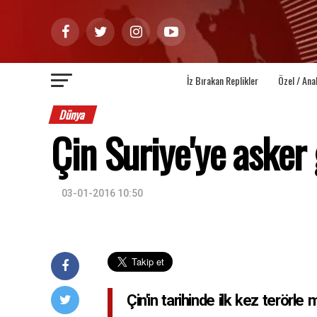
İz Bırakan Replikler
Özel / Ana
Dünya
Çin Suriye'ye aske
03-01-2016 10:50
Çin'in tarihinde ilk kez terörl