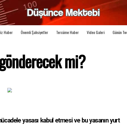
liz Haber
Önemli Şahsiyetler
Tercüme Haber
Video Galeri
Günün Tw
r gönderecek mi?
e mücadele yasası kabul etmesi ve bu yasanın yurt