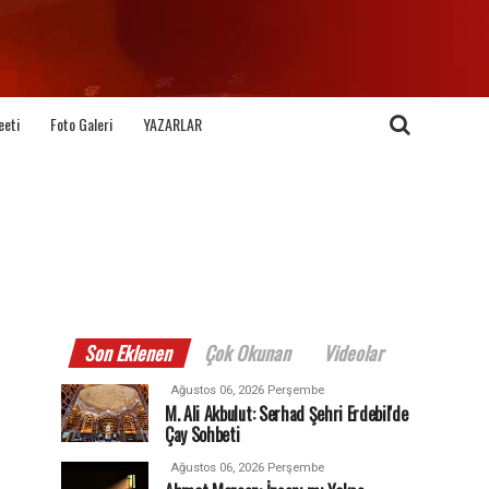
eeti
Foto Galeri
YAZARLAR
Son Eklenen
Çok Okunan
Videolar
Ağustos 06, 2026 Perşembe
M. Ali Akbulut: Serhad Şehri Erdebil'de
Çay Sohbeti
Ağustos 06, 2026 Perşembe