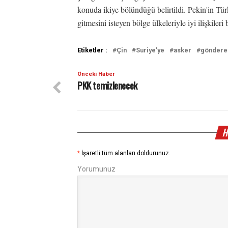
konuda ikiye bölündüğü belirtildi. Pekin'in Tü
gitmesini isteyen bölge ülkeleriyle iyi ilişkiler
Etiketler :
Çin
Suriye'ye
asker
göndere
Önceki Haber
PKK temizlenecek
H
*
İşaretli tüm alanları doldurunuz.
Yorumunuz