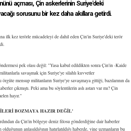
nünü açması, Çin askerlerinin Suriye'deki
acağı sorusunu bir kez daha akıllara getirdi.
na ilk kez terörle mücadeleyi de dahil eden Çin'in Suriye'deki terör
di.
ndermesi pek olası değil: "Yasa kabul edildikten sonra Çin'in -Kaide
ilitanlarla savaşmak için Suriye'ye silahlı kuvvetler
örgüte mensup militanların Suriye'ye savaşmaya gittiği, bazılarının da
berler çıkmıştı. Peki ama bu söylentilerin aslı astarı var mı? Çin
elen hayır."
KİLERİ BOZMAYA HAZIR DEĞİL'
dından da Çin'in bölgeye deniz filosu gönderdiğine dair haberler
 olduğunun anlaşıldığının hatırlatıldığı haberde, yine uzmanların bu