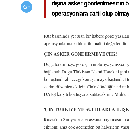
dışına asker gönderilmesinin ö
operasyonlara dahil olup olmay
Rus basınında yer alan bir habere göre; yasaları
operasyonlarına katılma ihtimalini değerlendiril
ÇİN ASKER GÖNDERMEYECEK!
Değerlendirmeye göre Çin'in Suriye'ye asker gö
bağlantılı Doğu Türkistan İslami Hareketi gibi m
konuşlandırabileceği konuşulmaya başlandı. Bu 
saldırı düzenlemek için Çin'e döndüğüne dair ha
DAEŞ karşıtı koalisyona katılacak mı? Muhtem
'ÇİN TÜRKİYE VE SUUDLARLA İLİŞ
Rusya'nın Suriye'de operasyona başlamasının ar
çıktığını ama çok geçmeden bu haberlerin yalan