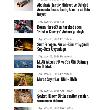
Abdulaziz Tantik: Hidayet ve Dalalet
Arasında İnsan: İrade, Arınma ve İlahi
İnayet
Ağustos 04, 2026 Salı
Bosna Hersek'ten hareket eden
"Filistin Konvoyu" Ankara'ya ulaştı
Ağustos 03, 2026 Pazartesi
Suat Erdoğan: Kur’an-Sünnet Işığında
Suç-Ceza Uygunluğu
Ağustos 03, 2026 Pazartesi
M. Ali Akbulut: Riyad'da Ölü Doğmuş
Bir İttifak
Ağustos 03, 2026 Pazartesi
Murat Sayımlar: Ulûl - Elbâb
Ağustos 01, 2026 Cumartesi
Şevket Hüner: Bütün saatler yaralar,
sonuncusu öldürür
Ağustos 01, 2026 Cumartesi