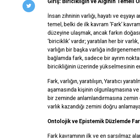
Giriş: Biricikliğin ve Algının Temeli 
İnsan zihninin varlığı, hayatı ve eşya
temel, belki de ilk kavram ‘Fark’ kavram
düzeyine ulaşmak, ancak farkın doğas
‘biriciklik’ vardır; yaratılan her bir varlı
varlığın bir başka varlığa indirgeneme
bağlamda fark, sadece bir ayrım nokta
biricikliğinin üzerinde yükselmesinin e
Fark, varlığın, yaratılışın, Yaratıcı yara
aşamasında kişinin olgunlaşmasına ve 
bir zeminde anlamlandırmasına zemin olu
varlık kazandığı zemini doğru anlamaya
Ontolojik ve Epistemik Düzlemde Fa
Fark kavramının ilk ve en sarsılmaz alanı