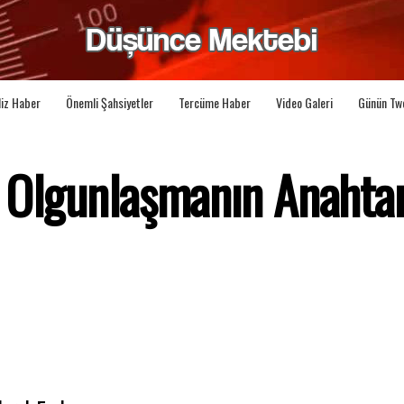
liz Haber
Önemli Şahsiyetler
Tercüme Haber
Video Galeri
Günün Tw
e Olgunlaşmanın Anahtar