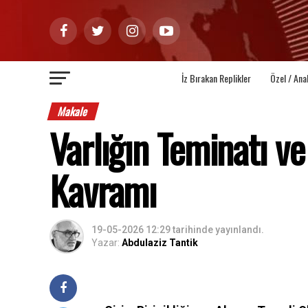
İz Bırakan Replikler
Özel / Ana
Makale
Varlığın Teminatı v
Kavramı
19-05-2026 12:29
tarihinde yayınlandı.
Yazar:
Abdulaziz Tantik