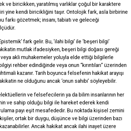
ek ve biricikken, yaratılmış varlıklar çoğul bir karaktere
 yine kendi biricikliğini taşır. Ontolojik fark, asla birbirine
u farkı gözetmek; insanı, tabiatı ve geleceği
lçüdür.
emik’ fark gelir. Bu, ‘ilahi bilgi’ ile ‘beşeri bilgi’
 hakikatin mutlak ifadesiyken, beşeri bilgi doğası gereği
m veya akli muhakemeler yoluyla elde ettiği bilgilerle
ilgiyi rehber edindiğinde veya onun “kırıntıları” üzerinden
htimali kazanır. Tarih boyunca felsefenin hakikat arayışı
 hakikatin ne olduğunu ancak ‘onun sahibi’ söyleyebilir.
telektüellerin ve felsefecilerin ya da bilim insanlarının her
emin ve sahip olduğu bilgi ile hareket ederek kendi
doğrulama payı eşit mesafededir. Bu noktada kişisel zemini
kişiler, ortak bir duygu, düşünce ve bilgi üzerinden bazı
kazanabilirler. Ancak hakikat ancak ilahi inayet üzere