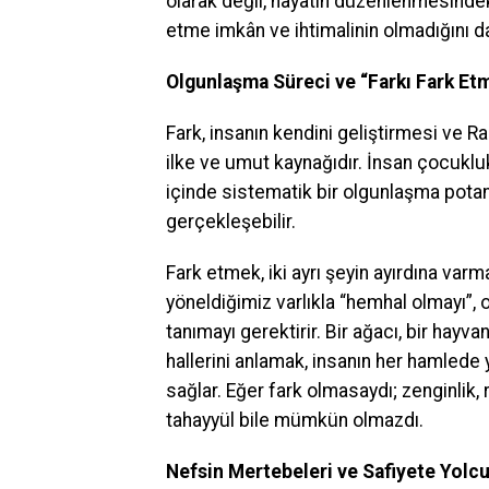
olarak değil, hayatın düzenlenmesindeki
etme imkân ve ihtimalinin olmadığını d
Olgunlaşma Süreci ve “Farkı Fark Et
Fark, insanın kendini geliştirmesi ve R
ilke ve umut kaynağıdır. İnsan çocuklukt
içinde sistematik bir olgunlaşma potans
gerçekleşebilir.
Fark etmek, iki ayrı şeyin ayırdına var
yöneldiğimiz varlıkla “hemhal olmayı”,
tanımayı gerektirir. Bir ağacı, bir hay
hallerini anlamak, insanın her hamlede 
sağlar. Eğer fark olmasaydı; zenginlik, 
tahayyül bile mümkün olmazdı.
Nefsin Mertebeleri ve Safiyete Yolc