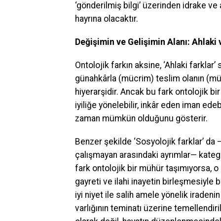
‘gönderilmiş bilgi’ üzerinden idrake v
hayrına olacaktır.
Değişimin ve Gelişimin Alanı: Ahlaki 
Ontolojik farkın aksine, ‘Ahlaki farklar’
günahkârla (mücrim) teslim olanın (müs
hiyerarşidir. Ancak bu fark ontolojik bi
iyiliğe yönelebilir, inkâr eden iman ede
zaman mümkün olduğunu gösterir.
Benzer şekilde ‘Sosyolojik farklar’ da —y
çalışmayan arasındaki ayrımlar— kategor
fark ontolojik bir mühür taşımıyorsa, o
gayreti ve ilahi inayetin birleşmesiyle 
iyi niyet ile salih amele yönelik iradenin
varlığının teminatı üzerine temellendirilm