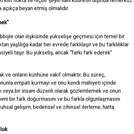
 kilit nokta ve hiçbir şeyin ilahi kudretin dışında temerküz
a açıkça beyan etmiş olmalıdır.
mek”
abbiyle olan ilişkisinde yükselişe geçmesi için temel bir
an yaşlılığa kadar her evrede farklılaşır ve bu farklılıklar
iyeli taşır. Bu yükseliş, ancak “farkı fark ederek”
mak ve onların künhüne vakıf olmaktır. Bu süreç,
 onunla empati kurmayı ve onu kendi mahiyeti içinde
vanı veya bir insanı düzenli olarak gözlemlemek ve onun
yeni bir fark doğurmasını ve bu farkla olgunlaşmasını
ruhsal gelişim, bedensel ve zihinsel ilerleme, hatta
uluk