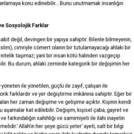
e anlamaya konu edinebilir… Bunu unutmamak insanlığın
ve Sosyolojik Farklar
 sabit değil, devingen bir yapıya sahiptir. Bilenle bilmeyenin,
lim), cimriyle cömert olanın bir tutulamayacağı ahlaki bir
r nitelik taşımaz; yani bir insan kötü halinden vazgeçip
bilir. Bu durum, ahlaki zeminde kategorik bir değişimin her
öneten ile yönetilen, güçlü ile zayıf, çalışan ile
ik farklardır ve yer değiştirme imkânına sahiptir. Eğer bir
 alan her zaman değişime ve gelişime açıktır. Kişinin kendi
bu aşamalar kat edilebilir. Değişim, kişisel çaba, gayret ve
 ve farkındalığın sahihliği ve samimiyeti ile ilahi inayetin
elidir.’ Allah’ın her şeye gücü yeter’ ayeti, salt bir bilgi