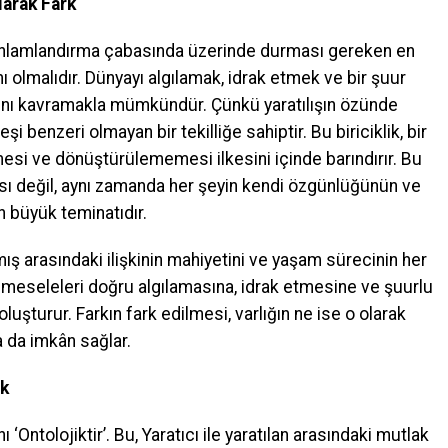
Olarak Fark
yı anlamlandırma çabasında üzerinde durması gereken en
ı olmalıdır. Dünyayı algılamak, idrak etmek ve bir şuur
ını kavramakla mümkündür. Çünkü yaratılışın özünde
k, eşi benzeri olmayan bir tekilliğe sahiptir. Bu biriciklik, bir
mesi ve dönüştürülememesi ilkesini içinde barındırır. Bu
sı değil, aynı zamanda her şeyin kendi özgünlüğünün ve
n büyük teminatıdır.
tılmış arasındaki ilişkinin mahiyetini ve yaşam sürecinin her
meseleleri doğru algılamasına, idrak etmesine ve şuurlu
şturur. Farkın fark edilmesi, varlığın ne ise o olarak
 da imkân sağlar.
rk
 ‘Ontolojiktir’. Bu, Yaratıcı ile yaratılan arasındaki mutlak