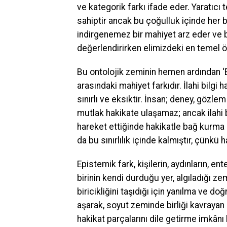
ve kategorik farkı ifade eder. Yaratıcı t
sahiptir ancak bu çoğulluk içinde her biri
indirgenemez bir mahiyet arz eder ve b
değerlendirirken elimizdeki en temel ö
Bu ontolojik zeminin hemen ardından ‘Epist
arasındaki mahiyet farkıdır. İlahi bilgi
sınırlı ve eksiktir. İnsan; deney, gözle
mutlak hakikate ulaşamaz; ancak ilahi b
hareket ettiğinde hakikatle bağ kurma i
da bu sınırlılık içinde kalmıştır, çünkü
Epistemik fark, kişilerin, aydınların, en
birinin kendi durduğu yer, algıladığı z
biricikliğini taşıdığı için yanılma ve 
aşarak, soyut zeminde birliği kavrayan 
hakikat parçalarını dile getirme imkânı 