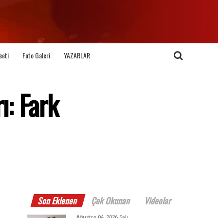
eeti
Foto Galeri
YAZARLAR
ı: Fark
Son Eklenen
Çok Okunan
Videolar
Ağustos 04, 2026 Salı