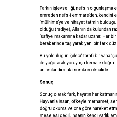
Farkın işlevselliği, nefsin olgunlaşma 
emreden nefs-i emmare’den, kendini ele
‘mülhime’ye ve nihayet tatmin bulduğu 
olduğu (radiye), Allah’ın da kulundan r
‘safiye’ makamına kadar uzanır. Her bi
beraberinde taşıyarak yeni bir fark dü
Bu yolculuğun ‘çileci’ tarafı bir yana ‘
ile yoğurarak yürüyüşü kemale doğru t
anlamlandırmak mümkün olmalıdır.
Sonuç
Sonuç olarak fark, hayatın her katmanı
Hayvanla insan, öfkeyle merhamet, sert
doğru okuma ve ona göre hareket etme k
meselesi değil, insanın kendi varlık ama