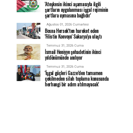
'Ateşkesin ikinci aşamasıyla ilgili
şartların uygulanması işgal rejiminin
şartlara uymasına bağlıdır'
Ağustos 01, 2026 Cumartesi
Bosna Hersek'ten hareket eden
'Filistin Konvoyu' Sakarya'ya ulaştı
Temmuz 31, 2026 Cuma
İsmail Heniyye şehadetinin ikinci
yıldönümünde anılıyor
Temmuz 31, 2026 Cuma
'İşgal güçleri Gazze’den tamamen
çekilmeden silah toplama konusunda
herhangi bir adım atılmayacak'