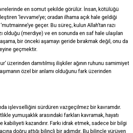
evrelerinde en somut şekilde görülür. İnsan, kötülüğü
ştiren ‘levvame’ye; oradan ilhama açık hale geldiği
‘mutmainne’ye geçer. Bu süreç, kulun Allah’tan razı
azı olduğu (merdiye) ve en sonunda en saf hale ulaşılan
r aşama, bir önceki aşamayı geride bırakmak değil, onu da
zeyine geçmektir.
şuur’ üzerinden damıtılmış ilişkiler ağının ruhunu samimiyet
aşımanın özel bir anlamı olduğunu fark üzerinden
nda işlevselliğini sürdüren vazgeçilmez bir kavramdır.
likle yumuşaklık arasındaki farkları kavramak, hayatı
abiliyeti kazandırır. Farkı idrak etmek, sadece bir bilgi
cına doğru attığı bilinçli bir adımdır. Bu bilinçle yürüyen