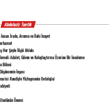
Abdulaziz Tantik
İnsan: İrade, Arınma ve İlahi İnayet
 Merhamet
ş Her Şeyle İlişki Ahlakı
k Temeli: Adalet, Güven ve Kolaylaştırma Üzerine Bir İnceleme
 Bilinci
 Düşüncenin İnşası
risi: Kendiyle Yüzleşmenin Ontolojisi
Mahiyeti
 Usulünün Önemi