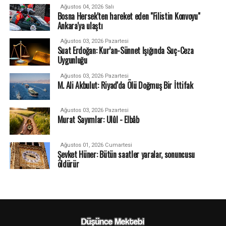
Ağustos 04, 2026 Salı
Bosna Hersek'ten hareket eden "Filistin Konvoyu"
Ankara'ya ulaştı
Ağustos 03, 2026 Pazartesi
Suat Erdoğan: Kur’an-Sünnet Işığında Suç-Ceza
Uygunluğu
Ağustos 03, 2026 Pazartesi
M. Ali Akbulut: Riyad'da Ölü Doğmuş Bir İttifak
Ağustos 03, 2026 Pazartesi
Murat Sayımlar: Ulûl - Elbâb
Ağustos 01, 2026 Cumartesi
Şevket Hüner: Bütün saatler yaralar, sonuncusu
öldürür