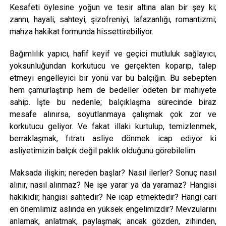
Kesafeti öylesine yoğun ve tesir altına alan bir şey ki;
zannı, hayali, sahteyi, şizofreniyi, lafazanlığı, romantizmi;
mahza hakikat formunda hissettirebiliyor.
Bağımlılık yapıcı, hafif keyif ve geçici mutluluk sağlayıcı,
yoksunluğundan korkutucu ve gerçekten koparıp, talep
etmeyi engelleyici bir yönü var bu balçığın. Bu sebepten
hem çamurlaştırıp hem de bedeller ödeten bir mahiyete
sahip. İşte bu nedenle; balçıklaşma sürecinde biraz
mesafe alınırsa, soyutlanmaya çalışmak çok zor ve
korkutucu geliyor. Ve fakat illaki kurtulup, temizlenmek,
berraklaşmak, fıtratı asliye dönmek icap ediyor ki
asliyetimizin balçık değil paklık olduğunu görebilelim.
Maksada ilişkin; nereden başlar? Nasıl ilerler? Sonuç nasıl
alınır, nasıl alınmaz? Ne işe yarar ya da yaramaz? Hangisi
hakikidir, hangisi sahtedir? Ne icap etmektedir? Hangi cari
en önemlimiz aslında en yüksek engelimizdir? Mevzularını
anlamak, anlatmak, paylaşmak; ancak gözden, zihinden,