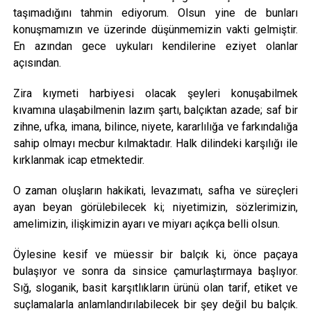
taşımadığını tahmin ediyorum. Olsun yine de bunları
konuşmamızın ve üzerinde düşünmemizin vakti gelmiştir.
En azından gece uykuları kendilerine eziyet olanlar
açısından.
Zira kıymeti harbiyesi olacak şeyleri konuşabilmek
kıvamına ulaşabilmenin lazım şartı, balçıktan azade; saf bir
zihne, ufka, imana, bilince, niyete, kararlılığa ve farkındalığa
sahip olmayı mecbur kılmaktadır. Halk dilindeki karşılığı ile
kırklanmak icap etmektedir.
O zaman oluşların hakikati, levazımatı, safha ve süreçleri
ayan beyan görülebilecek ki; niyetimizin, sözlerimizin,
amelimizin, ilişkimizin ayarı ve miyarı açıkça belli olsun.
Öylesine kesif ve müessir bir balçık ki, önce paçaya
bulaşıyor ve sonra da sinsice çamurlaştırmaya başlıyor.
Sığ, sloganik, basit karşıtlıkların ürünü olan tarif, etiket ve
suçlamalarla anlamlandırılabilecek bir şey değil bu balçık.