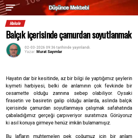
Makale
Balçık içerisinde çamurdan soyutlanmak
02-03-2026 09:36
tarihinde yayınlandı.
Yazar:
Murat Sayımlar
Hayatın dar bir kesitinde, az bir bilgi ile yaptığımız şeylerin
kıymeti harbiyesi, belki de anlamının çok fevkinde bir
cesamette olduğu zannına sebep olabiliyor. Oysaki
firasetin ve basiretin galip olduğu anlarda, aslında balçık
içerisinde çamurdan soyutlanmaya çalışmak safahatında
çabaladığımız gerçeği çarpıveriyor suratımıza. Görüyoruz
ki asıl konuya girmeye henüz imkân bulamamışız.
Bu lafların muhtemelen pek çoğumuz için bir anlam