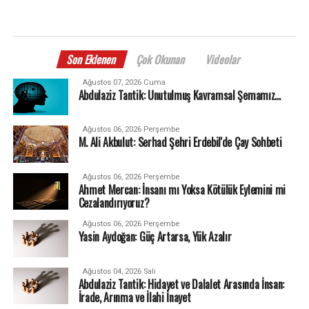
Son Eklenen
Çok Okunan
Videolar
Ağustos 07, 2026 Cuma
Abdulaziz Tantik: Unutulmuş Kavramsal Şemamız…
Ağustos 06, 2026 Perşembe
M. Ali Akbulut: Serhad Şehri Erdebil'de Çay Sohbeti
Ağustos 06, 2026 Perşembe
Ahmet Mercan: İnsanı mı Yoksa Kötülük Eylemini mi
Cezalandırıyoruz?
Ağustos 06, 2026 Perşembe
Yasin Aydoğan: Güç Artarsa, Yük Azalır
Ağustos 04, 2026 Salı
Abdulaziz Tantik: Hidayet ve Dalalet Arasında İnsan:
İrade, Arınma ve İlahi İnayet