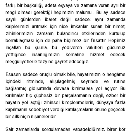
farkı, bir başkalığı, adeta eşyaya ve zamana vuran ayrı bir
rengi olması gerektiği hepimizin malumu... Bu ay sadece
sayılı günlerden ibaret değil sadece; aynı zamanda
kalplerimizi arıtmak için nice imkanlar sunan bir nimet,
zihinlerimizin zamanın bulandırıcı etkilerinden kurtulup
berraklaşması için de paha biçilmez bir fırsattır. Hepimiz
inşallah bu şuurla, bu yediveren vakitleri gücümüz
yettiğince insanlığımızın kemaline hizmet edecek
meşguliyetlerle tezyine gayret edeceğiz.
Esasen sadece oruçlu olmak bile, hayatımızın o hengâme
içindeki ritminde, alışılagelmiş seyrinde ve rutine
bağlanmış gidişatında devasa kırılmalara yol açıyor. Bu
kırılmalar hiç şüphesiz bir parçalanmanın değil, ezber bir
hayatın yol açtığı zihinsel kireçlenmelerin, dünyaya fazla
kapılmanın sebebiyet verdiği katılaşmaların önüne geçecek
bir silkinişin nişaneleridir.
Sair zamanlarda sorgulamadan yapageldiğimiz, birer kör