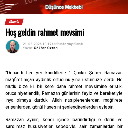
Makale
Hoş geldin rahmet mevsimi
21-02-2026 10:17
tarihinde yayınlandı.
Yazar:
Gökhan Özcan
“Donandı her yer kandillerle…” Çünkü Şehr-i Ramazan
mağfiret nişan aydınlık örtüsünü yine üstümüze serdi. Ne
mutlu bize ki, bir kere daha rahmet mevsimine eriştik,
oruca niyetlendik, Ramazan günlerinin feyiz ve bereketiyle
ihya olmaya durduk. Allah nasiplenenlerden, mağfirete
erişenlerden, gönül hanesini şenlendirenlerden eylesin.
Ramazan ayının, kendi içinde barındırdığı o derin ve
sarsılmaz hususiyetler sebebiyle, sair zamanlardan bir