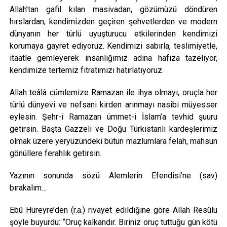
Allah’tan gafil kılan masivadan, gözümüzü döndüren
hırslardan, kendimizden geçiren şehvetlerden ve modern
dünyanın her türlü uyuşturucu etkilerinden kendimizi
korumaya gayret ediyoruz. Kendimizi sabırla, teslimiyetle,
itaatle gemleyerek insanlığımız adına hafıza tazeliyor,
kendimize tertemiz fıtratımızı hatırlatıyoruz.
Allah teâlâ cümlemize Ramazan ile ihya olmayı, oruçla her
türlü dünyevi ve nefsani kirden arınmayı nasibi müyesser
eylesin. Şehr-i Ramazan ümmet-i İslam’a tevhid şuuru
getirsin. Başta Gazzeli ve Doğu Türkistanlı kardeşlerimiz
olmak üzere yeryüzündeki bütün mazlumlara felah, mahsun
gönüllere ferahlık getirsin.
Yazının sonunda sözü Alemlerin Efendisi’ne (sav)
bırakalım…
Ebû Hüreyre’den (r.a.) rivayet edildiğine göre Allah Resûlu
şöyle buyurdu: “Oruç kalkandır. Biriniz oruç tuttuğu gün kötü