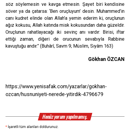
söz söylemesin ve kavga etmesin. Şayet biri kendisine
söver ya da çatarsa: ‘Ben oruçluyum’ desin. Muhammed’in
canı kudret elinde olan Allah’a yemin ederim ki, oruçlunun
ağız kokusu, Allah katında misk kokusundan daha güzeldir.
Oruçlunun rahatlayacağı iki sevinç anı vardır: Birisi, iftar
ettiği zaman, diğeri de orucunun sevabıyla Rabbine
kavuştuğu andır.” (Buhârî, Savm 9; Müslim, Sıyâm 163)
Gökhan ÖZCAN
https://www.yenisafak.com/yazarlar/gokhan-
ozcan/husnuniyeti-nerede-yitirdik-4796679
Henüz yorum yapılmamış.
*
İşaretli tüm alanları doldurunuz.