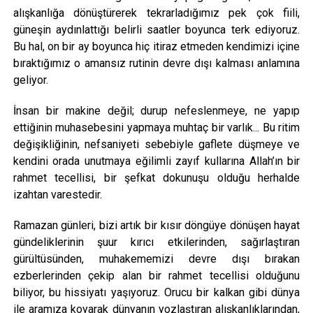
alışkanlığa dönüştürerek tekrarladığımız pek çok fiili,
güneşin aydınlattığı belirli saatler boyunca terk ediyoruz.
Bu hal, on bir ay boyunca hiç itiraz etmeden kendimizi içine
bıraktığımız o amansız rutinin devre dışı kalması anlamına
geliyor.
İnsan bir makine değil; durup nefeslenmeye, ne yapıp
ettiğinin muhasebesini yapmaya muhtaç bir varlık... Bu ritim
değişikliğinin, nefsaniyeti sebebiyle gaflete düşmeye ve
kendini orada unutmaya eğilimli zayıf kullarına Allah’ın bir
rahmet tecellisi, bir şefkat dokunuşu olduğu herhalde
izahtan varestedir.
Ramazan günleri, bizi artık bir kısır döngüye dönüşen hayat
gündeliklerinin şuur kırıcı etkilerinden, sağırlaştıran
gürültüsünden, muhakememizi devre dışı bırakan
ezberlerinden çekip alan bir rahmet tecellisi olduğunu
biliyor, bu hissiyatı yaşıyoruz. Orucu bir kalkan gibi dünya
ile aramıza koyarak dünyanın yozlaştıran alışkanlıklarından,