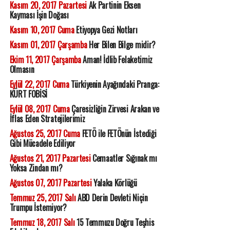
Kasım 20, 2017 Pazartesi
Ak Partinin Eksen
Kayması İşin Doğası
Kasım 10, 2017 Cuma
Etiyopya Gezi Notları
Kasım 01, 2017 Çarşamba
Her Bilen Bilge midir?
Ekim 11, 2017 Çarşamba
Aman! İdlib Felaketimiz
Olmasın
Eylül 22, 2017 Cuma
Türkiyenin Ayağındaki Pranga:
KÜRT FOBİSİ
Eylül 08, 2017 Cuma
Çaresizliğin Zirvesi Arakan ve
İflas Eden Stratejilerimiz
Ağustos 25, 2017 Cuma
FETÖ ile FETÖnün İstediği
Gibi Mücadele Ediliyor
Ağustos 21, 2017 Pazartesi
Cemaatler Sığınak mı
Yoksa Zindan mı?
Ağustos 07, 2017 Pazartesi
Yalaka Körlüğü
Temmuz 25, 2017 Salı
ABD Derin Devleti Niçin
Trumpu İstemiyor?
Temmuz 18, 2017 Salı
15 Temmuzu Doğru Teşhis