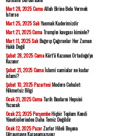
Katliamı Durdurabilir
Mart 28, 2025 Cuma
Allah Birine Bela Vermek
İsterse
Mart 25, 2025 Salı
Yanmak Kaderimizdir
Mart 21, 2025 Cuma
Trump'ın kavgası kiminle?
Mart 11, 2025 Salı
Bağırıp Çağıranlar Her Zaman
Haklı Değil
Şubat 28, 2025 Cuma
Kürt'ü Kazanan Ortadoğu'yu
Kazanır
Şubat 21, 2025 Cuma
İslami camialar ne kadar
islami?
Şubat 10, 2025 Pazartesi
Modern Cehalet:
Hikmetsiz Bilgi
Ocak 31, 2025 Cuma
Tarih Bunların Hepsini
Yazacak
Ocak 23, 2025 Perşembe
Hiçbir Toplum Kendi
Yöneticilerinden Daha Temiz Değildir
Ocak 12, 2025 Pazar
Zarlar Hileli Boşuna
Uğraşmayın Kazanamazsınız