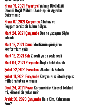
Nisan 19, 2021 Pazartesi
Yalanın Büyüklüğü
Önemli Değil Mühim Olan Hep Bir Ağızdan
Bağırmanız
Nisan 07, 2021 Çarşamba
Allahsız ve
Peygambersiz bir İslam hülyası
Mart 24, 2021 Çarşamba
Ben ne yapayım böyle
adaleti
Mart 19, 2021 Cuma
İdealizmin çöküşü ve
konformizm çağı
Mart 16, 2021 Salı
Z nesli ya da zevk nesli
Mart 04, 2021 Perşembe
İlaçta hokkabazlık
Şubat 22, 2021 Pazartesi
Akademik Kölelik
Şubat 11, 2021 Perşembe
Kavganızı az ötede yapın;
millet rahatsız olmasın
Ocak 24, 2021 Pazar
Koronavirüs: Küresel felaket
mi, küresel bir yalan mı?
Aralık 30, 2020 Çarşamba
Hain Kim, Kahraman
Kim?