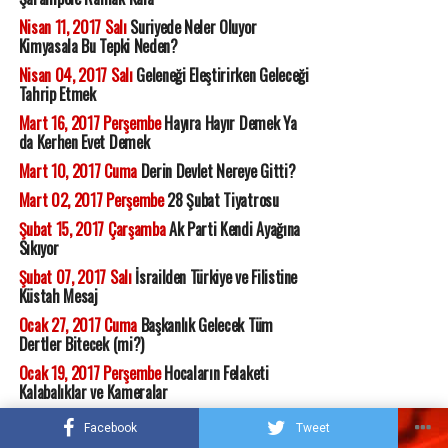
Nisan 11, 2017 Salı
Suriyede Neler Oluyor
Kimyasala Bu Tepki Neden?
Nisan 04, 2017 Salı
Geleneği Eleştirirken Geleceği
Tahrip Etmek
Mart 16, 2017 Perşembe
Hayıra Hayır Demek Ya
da Kerhen Evet Demek
Mart 10, 2017 Cuma
Derin Devlet Nereye Gitti?
Mart 02, 2017 Perşembe
28 Şubat Tiyatrosu
Şubat 15, 2017 Çarşamba
Ak Parti Kendi Ayağına
Sıkıyor
Şubat 07, 2017 Salı
İsrailden Türkiye ve Filistine
Küstah Mesaj
Ocak 27, 2017 Cuma
Başkanlık Gelecek Tüm
Dertler Bitecek (mi?)
Ocak 19, 2017 Perşembe
Hocaların Felaketi
Kalabalıklar ve Kameralar
Aralık 23, 2016 Cuma
Susmak En İyisi Galiba
Facebook
Tweet