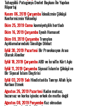
Tahayyülü: Patagonya Devlet Başkanı İle Yapılan
Röportaj
Kasım 06, 2019 Çarşamba
İdealizmin Çöküşü
Konformizmin Yükselişi
Ekim 25, 2019 Cuma
kavmiyetçilik hortladı
Ekim 16, 2019 Çarşamba
Eyvah Hamaset
Ekim 09, 2019 Çarşamba
Trump'un
Açıklamalarındaki Sinsiliğe Dikkat
Eylül 30, 2019 Pazartesi
Bir Provokasyon Aracı
Olarak Aleviler
Eylül 18, 2019 Çarşamba
ABD ve İsrail'in Kürt Aşkı
Eylül 11, 2019 Çarşamba
Siyasal İslam'ın Çöküşü ve
Bir Siyasal İslam Eleştirisi
Eylül 03, 2019 Salı
Hindistan'da Tanrıyı Allah İçin
Kurban Etmek
Ağustos 26, 2019 Pazartesi
Kadın mutsuz,
huzursuz ve korku içinde; erkek de mutlu değil
Ağustos 08, 2019 Perşembe
Kaz olmadan