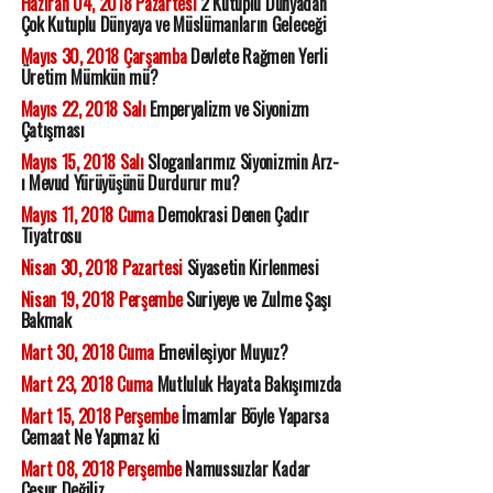
Haziran 04, 2018 Pazartesi
2 Kutuplu Dünyadan
Çok Kutuplu Dünyaya ve Müslümanların Geleceği
Mayıs 30, 2018 Çarşamba
Devlete Rağmen Yerli
Üretim Mümkün mü?
Mayıs 22, 2018 Salı
Emperyalizm ve Siyonizm
Çatışması
Mayıs 15, 2018 Salı
Sloganlarımız Siyonizmin Arz-
ı Mevud Yürüyüşünü Durdurur mu?
Mayıs 11, 2018 Cuma
Demokrasi Denen Çadır
Tiyatrosu
Nisan 30, 2018 Pazartesi
Siyasetin Kirlenmesi
Nisan 19, 2018 Perşembe
Suriyeye ve Zulme Şaşı
Bakmak
Mart 30, 2018 Cuma
Emevileşiyor Muyuz?
Mart 23, 2018 Cuma
Mutluluk Hayata Bakışımızda
Mart 15, 2018 Perşembe
İmamlar Böyle Yaparsa
Cemaat Ne Yapmaz ki
Mart 08, 2018 Perşembe
Namussuzlar Kadar
Cesur Değiliz