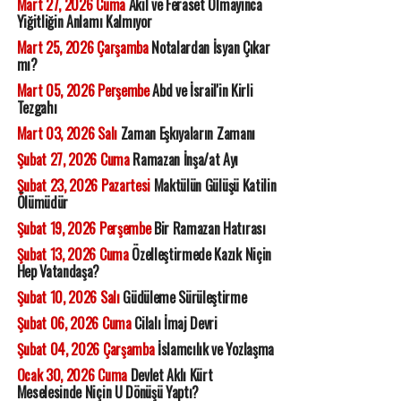
Mart 27, 2026 Cuma
Akıl ve Feraset Olmayınca
Yiğitliğin Anlamı Kalmıyor
Mart 25, 2026 Çarşamba
Notalardan İsyan Çıkar
mı?
Mart 05, 2026 Perşembe
Abd ve İsrail'in Kirli
Tezgahı
Mart 03, 2026 Salı
Zaman Eşkıyaların Zamanı
Şubat 27, 2026 Cuma
Ramazan İnşa/at Ayı
Şubat 23, 2026 Pazartesi
Maktülün Gülüşü Katilin
Ölümüdür
Şubat 19, 2026 Perşembe
Bir Ramazan Hatırası
Şubat 13, 2026 Cuma
Özelleştirmede Kazık Niçin
Hep Vatandaşa?
Şubat 10, 2026 Salı
Güdüleme Sürüleştirme
Şubat 06, 2026 Cuma
Cilalı İmaj Devri
Şubat 04, 2026 Çarşamba
İslamcılık ve Yozlaşma
Ocak 30, 2026 Cuma
Devlet Aklı Kürt
Meselesinde Niçin U Dönüşü Yaptı?