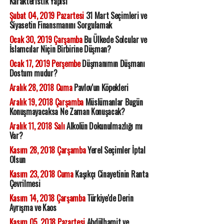
Karakteristik Yapısı
Şubat 04, 2019 Pazartesi
31 Mart Seçimleri ve
Siyasetin Finansmanını Sorgulamak
Ocak 30, 2019 Çarşamba
Bu Ülkede Solcular ve
İslamcılar Niçin Birbirine Düşman?
Ocak 17, 2019 Perşembe
Düşmanımın Düşmanı
Dostum mudur?
Aralık 28, 2018 Cuma
Pavlov'un Köpekleri
Aralık 19, 2018 Çarşamba
Müslümanlar Bugün
Konuşmayacaksa Ne Zaman Konuşacak?
Aralık 11, 2018 Salı
Alkolün Dokunulmazlığı mı
Var?
Kasım 28, 2018 Çarşamba
Yerel Seçimler İptal
Olsun
Kasım 23, 2018 Cuma
Kaşıkçı Cinayetinin Ranta
Çevrilmesi
Kasım 14, 2018 Çarşamba
Türkiye'de Derin
Ayrışma ve Kaos
Kasım 05, 2018 Pazartesi
Abdülhamit ve