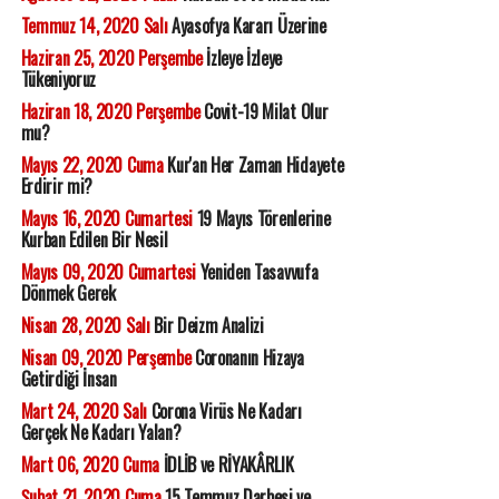
Temmuz 14, 2020 Salı
Ayasofya Kararı Üzerine
Haziran 25, 2020 Perşembe
İzleye İzleye
Tükeniyoruz
Haziran 18, 2020 Perşembe
Covit-19 Milat Olur
mu?
Mayıs 22, 2020 Cuma
Kur'an Her Zaman Hidayete
Erdirir mi?
Mayıs 16, 2020 Cumartesi
19 Mayıs Törenlerine
Kurban Edilen Bir Nesil
Mayıs 09, 2020 Cumartesi
Yeniden Tasavvufa
Dönmek Gerek
Nisan 28, 2020 Salı
Bir Deizm Analizi
Nisan 09, 2020 Perşembe
Coronanın Hizaya
Getirdiği İnsan
Mart 24, 2020 Salı
Corona Virüs Ne Kadarı
Gerçek Ne Kadarı Yalan?
Mart 06, 2020 Cuma
İDLİB ve RİYAKÂRLIK
Şubat 21, 2020 Cuma
15 Temmuz Darbesi ve