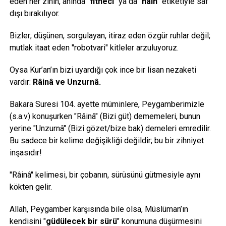
eden her zihin, anında "
fitneci
" ya da "
hain
" etiketiyle saf
dışı bırakılıyor.
Bizler; düşünen, sorgulayan, itiraz eden özgür ruhlar değil;
mutlak itaat eden "robotvari" kitleler arzuluyoruz.
Oysa Kur’an’ın bizi uyardığı çok ince bir lisan nezaketi
vardır:
Râinâ ve Unzurnâ.
Bakara Suresi 104. ayette müminlere, Peygamberimizle
(s.a.v) konuşurken "Râinâ" (Bizi güt) dememeleri, bunun
yerine "Unzurnâ" (Bizi gözet/bize bak) demeleri emredilir.
Bu sadece bir kelime değişikliği değildir; bu bir zihniyet
inşasıdır!
"Râinâ" kelimesi, bir çobanın, sürüsünü gütmesiyle aynı
kökten gelir.
Allah, Peygamber karşısında bile olsa, Müslüman’ın
kendisini "
güdülecek bir sürü
" konumuna düşürmesini