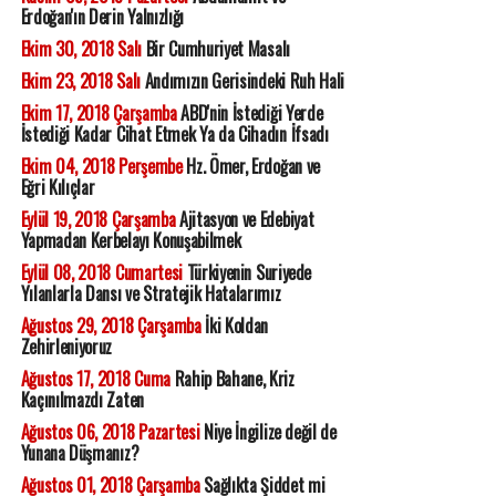
Erdoğan'ın Derin Yalnızlığı
Ekim 30, 2018 Salı
Bir Cumhuriyet Masalı
Ekim 23, 2018 Salı
Andımızın Gerisindeki Ruh Hali
Ekim 17, 2018 Çarşamba
ABD'nin İstediği Yerde
İstediği Kadar Cihat Etmek Ya da Cihadın İfsadı
Ekim 04, 2018 Perşembe
Hz. Ömer, Erdoğan ve
Eğri Kılıçlar
Eylül 19, 2018 Çarşamba
Ajitasyon ve Edebiyat
Yapmadan Kerbelayı Konuşabilmek
Eylül 08, 2018 Cumartesi
Türkiyenin Suriyede
Yılanlarla Dansı ve Stratejik Hatalarımız
Ağustos 29, 2018 Çarşamba
İki Koldan
Zehirleniyoruz
Ağustos 17, 2018 Cuma
Rahip Bahane, Kriz
Kaçınılmazdı Zaten
Ağustos 06, 2018 Pazartesi
Niye İngilize değil de
Yunana Düşmanız?
Ağustos 01, 2018 Çarşamba
Sağlıkta Şiddet mi