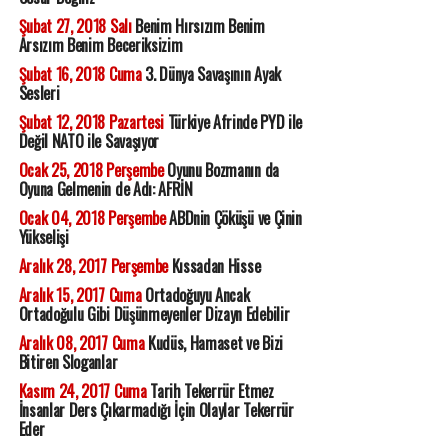
Şubat 27, 2018 Salı
Benim Hırsızım Benim
Arsızım Benim Beceriksizim
Şubat 16, 2018 Cuma
3. Dünya Savaşının Ayak
Sesleri
Şubat 12, 2018 Pazartesi
Türkiye Afrinde PYD ile
Değil NATO ile Savaşıyor
Ocak 25, 2018 Perşembe
Oyunu Bozmanın da
Oyuna Gelmenin de Adı: AFRİN
Ocak 04, 2018 Perşembe
ABDnin Çöküşü ve Çinin
Yükselişi
Aralık 28, 2017 Perşembe
Kıssadan Hisse
Aralık 15, 2017 Cuma
Ortadoğuyu Ancak
Ortadoğulu Gibi Düşünmeyenler Dizayn Edebilir
Aralık 08, 2017 Cuma
Kudüs, Hamaset ve Bizi
Bitiren Sloganlar
Kasım 24, 2017 Cuma
Tarih Tekerrür Etmez
İnsanlar Ders Çıkarmadığı İçin Olaylar Tekerrür
Eder