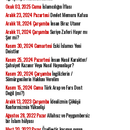
Ocak 03, 2025 Cuma
İslamcılığın İflası
Aralık 23, 2024 Pazartesi
Devlet Memuru Kafası
Aralık 18, 2024 Çarşamba
İnsan Biraz Utanır
Aralık 11, 2024 Çarşamba
Suriye Zaferi Hayır mı
Şer mi?
Kasım 30, 2024 Cumartesi
Eski İslamcı Yeni
Deistler
Kasım 25, 2024 Pazartesi
İnsan Nasıl Karakter/
Şahsiyet Kazanır Veya Nasıl Hayvanlaşır?
Kasım 20, 2024 Çarşamba
İngilizlerin /
Sömürgecilerin Hakkını Verelim
Kasım 15, 2024 Cuma
Türk Arap ve Fars Dost
Değil (mi?)
Aralık 13, 2023 Çarşamba
İdealizmin Çöküşü
Konformizmin Yükselişi
Ağustos 28, 2022 Pazar
Allahsız ve Peygambersiz
bir İslam hülyası
Mart 20, 2022 Pazar
Özelleştir kargayı oysun