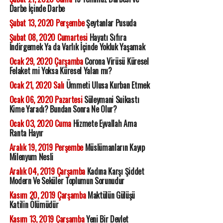
Darbe İçinde Darbe
Şubat 13, 2020 Perşembe
Şeytanlar Pusuda
Şubat 08, 2020 Cumartesi
Hayatı Sıfıra
İndirgemek Ya da Varlık İçinde Yokluk Yaşamak
Ocak 29, 2020 Çarşamba
Corona Virüsü Küresel
Felaket mi Yoksa Küresel Yalan mı?
Ocak 21, 2020 Salı
Ümmeti Ulusa Kurban Etmek
Ocak 06, 2020 Pazartesi
Süleymani Suikastı
Kime Yaradı? Bundan Sonra Ne Olur?
Ocak 03, 2020 Cuma
Hizmete Eyvallah Ama
Ranta Hayır
Aralık 19, 2019 Perşembe
Müslümanların Kayıp
Milenyum Nesli
Aralık 04, 2019 Çarşamba
Kadına Karşı Şiddet
Modern Ve Seküler Toplumun Sorunudur
Kasım 20, 2019 Çarşamba
Maktülün Gülüşü
Katilin Ölümüdür
Kasım 13, 2019 Çarşamba
Yeni Bir Devlet