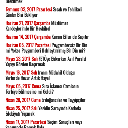
Edebilmek
Temmuz 03, 2017 Pazartesi
Sıcak ve Tehlikeli
Günler Bizi Bekliyor
Haziran 21, 2017 Çarşamba
Müslüman
Kardeşlerimle Bir Hasbihal
Haziran 14, 2017 Çarşamba
Kuranı Bilen de Sapıtır
Haziran 05, 2017 Pazartesi
Peygambersiz Bir Din
mi Yoksa Peygamberi İlahlaştırılmış Bir Din mi?
Mayıs 23, 2017 Salı
FETÖye Bakarken Asıl Paralel
Yapıyı Gözden Kaçırmak
Mayıs 16, 2017 Salı
İranın Müdahil Olduğu
Yerlerde Huzur Artık Hayal
Mayıs 05, 2017 Cuma
Sıra İslamcı Camianın
Terbiye Edilmesine mi Geldi?
Nisan 28, 2017 Cuma
Erdoğancılar ve Tayyipçiler
Nisan 25, 2017 Salı
Yezidin Sarayında Kerbela
Edebiyatı Yapmak
Nisan 17, 2017 Pazartesi
Seçim Sonuçları veya
Şarampole Ramak Kala