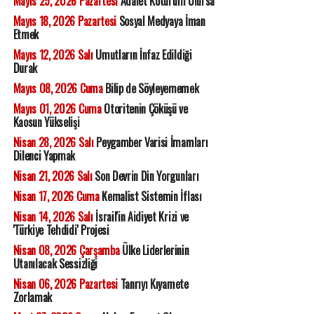
Mayıs 25, 2026 Pazartesi
Adalet Kötürüm Olursa
Mayıs 18, 2026 Pazartesi
Sosyal Medyaya İman
Etmek
Mayıs 12, 2026 Salı
Umutların İnfaz Edildiği
Durak
Mayıs 08, 2026 Cuma
Bilip de Söyleyememek
Mayıs 01, 2026 Cuma
Otoritenin Çöküşü ve
Kaosun Yükselişi
Nisan 28, 2026 Salı
Peygamber Varisi İmamları
Dilenci Yapmak
Nisan 21, 2026 Salı
Son Devrin Din Yorgunları
Nisan 17, 2026 Cuma
Kemalist Sistemin İflası
Nisan 14, 2026 Salı
İsrail'in Aidiyet Krizi ve
'Türkiye Tehdidi' Projesi
Nisan 08, 2026 Çarşamba
Ülke Liderlerinin
Utanılacak Sessizliği
Nisan 06, 2026 Pazartesi
Tanrıyı Kıyamete
Zorlamak