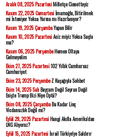
Aralık 08, 2025 Pazartesi
Milletçe Cinnetteyiz
Kasım 22, 2025 Cumartesi
İmamoğlu, Bitirilmek
mi İsteniyor Yoksa Yarına mı Hazırlanıyor?
Kasım 19, 2025 Çarşamba
Yapan Bilir
Kasım 10, 2025 Pazartesi
Aciz miyiz Yoksa Suçlu
mu?
Kasım 06, 2025 Perşembe
Hemen Oltaya
Gelmeyelim
Ekim 27, 2025 Pazartesi
102 Yıllık Cumhursuz
Cumhuriyet
Ekim 23, 2025 Perşembe
Z Kuşağıyla Sohbet
Ekim 14, 2025 Salı
Bayram Değil Seyran Değil
Enişte Trump Bizi Niye Öptü?
Ekim 08, 2025 Çarşamba
Bu Kadar Linç
Vicdansızlık Değil mi?
Eylül 29, 2025 Pazartesi
Hangi Akılla Amerika'dan
LNG Alıyoruz?
Eylül 15, 2025 Pazartesi
İsrail Türkiye'ye Saldırır