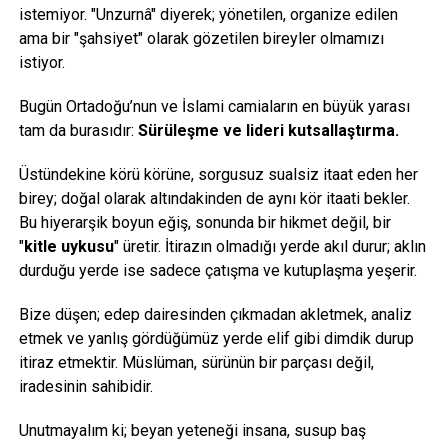
istemiyor. "Unzurnâ" diyerek; yönetilen, organize edilen
ama bir "şahsiyet" olarak gözetilen bireyler olmamızı
istiyor.
Bugün Ortadoğu’nun ve İslami camiaların en büyük yarası
tam da burasıdır:
Sürüleşme ve lideri kutsallaştırma.
Üstündekine körü körüne, sorgusuz sualsiz itaat eden her
birey; doğal olarak altındakinden de aynı kör itaati bekler.
Bu hiyerarşik boyun eğiş, sonunda bir hikmet değil, bir
"
kitle uykusu
" üretir. İtirazın olmadığı yerde akıl durur; aklın
durduğu yerde ise sadece çatışma ve kutuplaşma yeşerir.
Bize düşen; edep dairesinden çıkmadan akletmek, analiz
etmek ve yanlış gördüğümüz yerde elif gibi dimdik durup
itiraz etmektir. Müslüman, sürünün bir parçası değil,
iradesinin sahibidir.
Unutmayalım ki; beyan yeteneği insana, susup baş