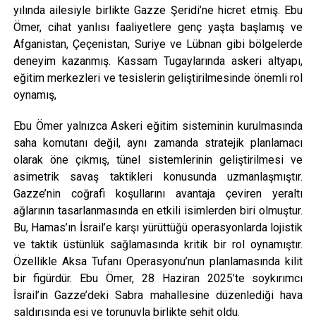
yılında ailesiyle birlikte Gazze Şeridi’ne hicret etmiş. Ebu
Ömer, cihat yanlısı faaliyetlere genç yaşta başlamış ve
Afganistan, Çeçenistan, Suriye ve Lübnan gibi bölgelerde
deneyim kazanmış. Kassam Tugaylarında askeri altyapı,
eğitim merkezleri ve tesislerin geliştirilmesinde önemli rol
oynamış,
Ebu Ömer yalnızca Askeri eğitim sisteminin kurulmasında
saha komutanı değil, aynı zamanda stratejik planlamacı
olarak öne çıkmış, tünel sistemlerinin geliştirilmesi ve
asimetrik savaş taktikleri konusunda uzmanlaşmıştır.
Gazze’nin coğrafi koşullarını avantaja çeviren yeraltı
ağlarının tasarlanmasında en etkili isimlerden biri olmuştur.
Bu, Hamas’ın İsrail’e karşı yürüttüğü operasyonlarda lojistik
ve taktik üstünlük sağlamasında kritik bir rol oynamıştır.
Özellikle Aksa Tufanı Operasyonu’nun planlamasında kilit
bir figürdür. Ebu Ömer, 28 Haziran 2025’te soykırımcı
İsrail’in Gazze’deki Sabra mahallesine düzenlediği hava
saldırısında eşi ve torunuyla birlikte şehit oldu.