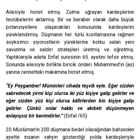
Ailesiyle hicret etmiş. Zulme uğrayan kardeşlerine
tecrübelerini aktarmış. Bir ve beraber olarak daha büyük
potansiyellere ulaşacakları konusunda kardeşlerini
yüreklendirmiş. Düşmanın her türlü kısıtlamasına rağmen
soykırımcı siyonistlerin yüreklerine korku salan yeni
savunma ve saldırı stratejileri üretmiş ve öğretmiş.
Yaptıklarıyla adeta Enfal suresinin 65. ayetini tefsir etmiş.
Sonunda ailesiyle birlikte biricik önderi Muhammed’in (as)
yanına cennetteki makamına hicret etmiş.
“Ey Peygamber! Müminleri cihada teşvik eyle. Eğer sizden
sabredecek yirmi kişi olursa iki yüz kişiye galip gelirler ve
eğer sizden yüz kişi olursa kâfirlerden bin kişiye galip
gelirler. Çünkü onlar hakkı ve akıbeti düşünmeyen
anlayışsız bir kavimdirler.”
(Enfal /65)
20 Müslüman’ın 200 düşmana bedel olacağından bahseden
ayette insanın vahyin gösterdiği yolda kardeşleriyle