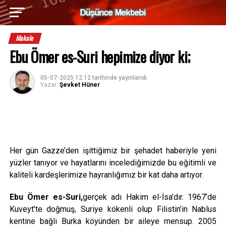
Makale
Ebu Ömer es-Suri hepimize diyor ki;
05-07-2025 12:12
tarihinde yayınlandı.
Yazar:
Şevket Hüner
Her gün Gazze’den işittiğimiz bir şehadet haberiyle yeni
yüzler tanıyor ve hayatlarını incelediğimizde bu eğitimli ve
kaliteli kardeşlerimize hayranlığımız bir kat daha artıyor.
Ebu Ömer es-Suri,
gerçek adı Hakim el-İsa’dır. 1967’de
Kuveyt’te doğmuş, Suriye kökenli olup Filistin’in Nablus
kentine bağlı Burka köyünden bir aileye mensup. 2005