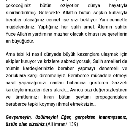
çekeceğiniz bütün eziyetler dünya hayatıyla
sınırlandırılmış. Gelecekte Allah’ın bütün seçkin kullarıyla
beraber olacağınız cennet ise sizi bekliyor. Yani cennetle
müjdelendiniz. Yaptığınız her salih amel, Âlemin sahibi
Yüce Allah’ın yardımına mazhar olacak olması ise şereflerin
en büyüğüdür.
Ama tabi ki nasıl dünyada büyük kazançlara ulaşmak için
ekipler kuruyor ve krizlere sabrediyorsak, Salih amelleri de
mümin kardeşlerinizle beraber yapmayı denemeli ve
zorluklara karşı direnmeliyiz. Beraberce mücadele etmeyi
nasıl yapacağımızı canları bahasına gösteren Gazzeli
kardeşlerimizden ders alarak… Ayrıca sizi değersizleştiren
ve ümitlerinizi kıran bütün şeytani propagandalara
beraberce tepki koymayı ihmal etmeksizin…
Gevşemeyin, üzülmeyin! Eğer, gerçekten inanmışsanız,
üstün olan sizsiniz.
(Ali İmran/ 139)