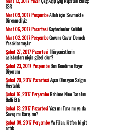
Mart 12, 2017 Pazar
Çağ Açıp Çağ Kapatan Buluş;
ESR
Mart 09, 2017 Perşembe
Allah için Sevmekte
Direnmeliyiz
Mart 06, 2017 Pazartesi
Kaybedenler Kulübü
Mart 02, 2017 Perşembe
Gavura Gavur Demek
Yasaklanmıştır
Şubat 27, 2017 Pazartesi
İllüzyonistlerin
asistanları niçin güzel olur?
Şubat 23, 2017 Perşembe
Ben Kendime Hayır
Diyorum
Şubat 20, 2017 Pazartesi
Aşısı Olmayan Salgın
Hastalık
Şubat 16, 2017 Perşembe
Rahime Nine Tarafını
Belli Etti
Şubat 13, 2017 Pazartesi
Yazı mı Tura mı ya da
Savaş mı Barış mı?
Şubat 09, 2017 Perşembe
Ya Fülan, lütfen bi git
artık