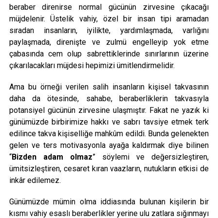
beraber direnirse normal gücünün zirvesine çıkacağı
müjdelenir. Üstelik vahiy, özel bir insan tipi aramadan
sıradan insanların, iyilikte, yardımlaşmada, varlığını
paylaşmada, direnişte ve zulmü engelleyip yok etme
çabasında cem olup sabrettiklerinde sınırlarının üzerine
çıkarılacakları müjdesi hepimizi ümitlendirmelidir.
Ama bu örneği verilen salih insanların kişisel takvasının
daha da ötesinde, sahabe, beraberliklerin takvasıyla
potansiyel gücünün zirvesine ulaşmıştır. Fakat ne yazık ki
günümüzde birbirimize hakkı ve sabrı tavsiye etmek terk
edilince takva kişiselliğe mahkûm edildi. Bunda gelenekten
gelen ve ters motivasyonla ayağa kaldırmak diye bilinen
“
Bizden adam olmaz
” söylemi ve değersizleştiren,
ümitsizleştiren, cesaret kıran vaazların, nutukların etkisi de
inkâr edilemez.
Günümüzde mümin olma iddiasında bulunan kişilerin bir
kısmı vahiy esaslı beraberlikler yerine ulu zatlara sığınmayı