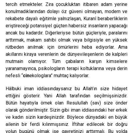
tercih etmekteler. Zira çocukluktan itibaren adam yerine
konulmadıklarından dolayı öz güveni olmayan, modern ve
rekabete dayalı eğitimle yalnızlaşan, Kuranî beraberliklerin
eriştireceği potansiyel güçten habersiz insanların yapacağı
ancak bu kadardır. Diğerleriyse bütün güçleriyle, paralarını
arttırmak, makam sahibi olmak veya bilgisiyle en yüksek
rütbeden anılmak için ömürlerini heba ediyorlar. Ama
akıllarını kiraya verenlerin de dünyevileşenlerin de kalpleri
mutmain olamıyor. Tüm çabaların karşın kimselere
yaranamayınca, psikologların terapi koltuklarına veya derin
nefesli “
cin
ekologlara” muhtaç kalıyorlar.
Hâlbuki iman iddiasındaysanız bu Allah’ın size hidayet
ettiğini gösterir. Yani Allah tarafından seçilmişsinizdir.
Bütün hayatıyla örnek olan Resulullah (sav) size önder
olarak gönderilmiştir. Sizin gibi iman iddiasındaki her erkek
ve kadın sizin kardeşinizdir. Böylece dünyadaki en büyük
ailenin bir ferdi kılınmışsınız. İftihar edilecek bir doğru
yolun bugünü olmak ise gayretinizi arttırmalı. Bu yolda