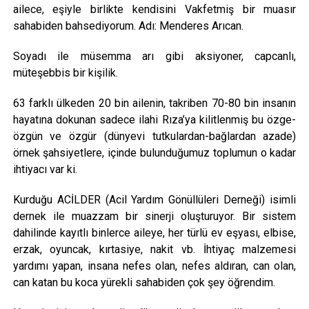
ailece, eşiyle birlikte kendisini Vakfetmiş bir muasır
sahabiden bahsediyorum. Adı: Menderes Arıcan.
Soyadı ile müsemma arı gibi aksiyoner, capcanlı,
müteşebbis bir kişilik.
63 farklı ülkeden 20 bin ailenin, takriben 70-80 bin insanın
hayatına dokunan sadece ilahi Rıza’ya kilitlenmiş bu özge-
özgün ve özgür (dünyevi tutkulardan-bağlardan azade)
örnek şahsiyetlere, içinde bulunduğumuz toplumun o kadar
ihtiyacı var ki.
Kurduğu ACİLDER (Acil Yardım Gönüllüleri Derneği) isimli
dernek ile muazzam bir sinerji oluşturuyor. Bir sistem
dahilinde kayıtlı binlerce aileye, her türlü ev eşyası, elbise,
erzak, oyuncak, kırtasiye, nakit vb. İhtiyaç malzemesi
yardımı yapan, insana nefes olan, nefes aldıran, can olan,
can katan bu koca yürekli sahabiden çok şey öğrendim.