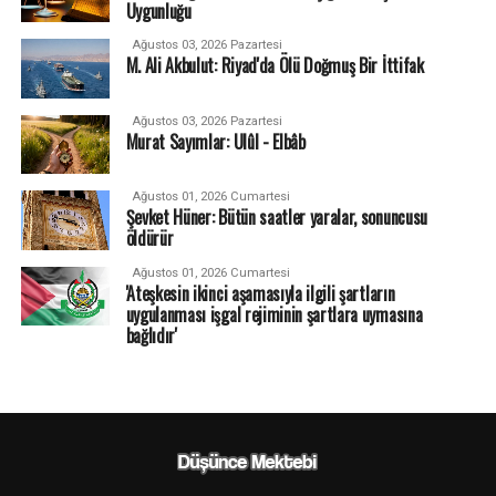
Uygunluğu
Ağustos 03, 2026 Pazartesi
M. Ali Akbulut: Riyad'da Ölü Doğmuş Bir İttifak
Ağustos 03, 2026 Pazartesi
Murat Sayımlar: Ulûl - Elbâb
Ağustos 01, 2026 Cumartesi
Şevket Hüner: Bütün saatler yaralar, sonuncusu
öldürür
Ağustos 01, 2026 Cumartesi
'Ateşkesin ikinci aşamasıyla ilgili şartların
uygulanması işgal rejiminin şartlara uymasına
bağlıdır'