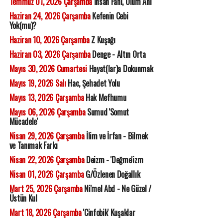
Temmuz 01, 2026 Çarşamba
İnsan Fani, Ölüm Ani
Haziran 24, 2026 Çarşamba
Kefenin Cebi
Yok(mu)?
Haziran 10, 2026 Çarşamba
Z Kuşağı
Haziran 03, 2026 Çarşamba
Denge - Altın Orta
Mayıs 30, 2026 Cumartesi
Hayat(lar)a Dokunmak
Mayıs 19, 2026 Salı
Hac, Şehadet Yolu
Mayıs 13, 2026 Çarşamba
Hak Mefhumu
Mayıs 06, 2026 Çarşamba
Sumud 'Somut
Mücadele'
Nisan 29, 2026 Çarşamba
İlim ve İrfan - Bilmek
ve Tanımak Farkı
Nisan 22, 2026 Çarşamba
Deizm - 'Değme'izm
Nisan 01, 2026 Çarşamba
G/Özlenen Doğallık
Mart 25, 2026 Çarşamba
Ni'mel Abd - Ne Güzel /
Üstün Kul
Mart 18, 2026 Çarşamba
'Cinfobik' Kuşaklar