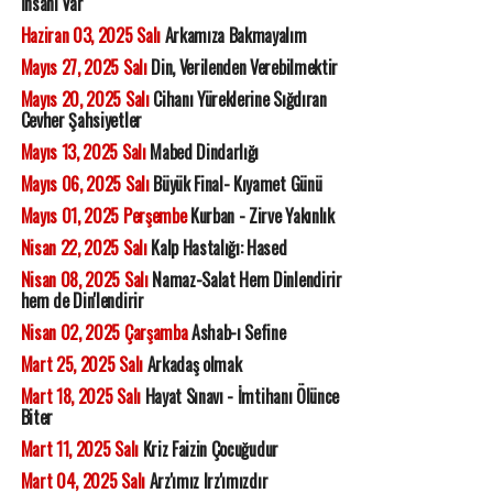
İnsanı Var
Haziran 03, 2025 Salı
Arkamıza Bakmayalım
Mayıs 27, 2025 Salı
Din, Verilenden Verebilmektir
Mayıs 20, 2025 Salı
Cihanı Yüreklerine Sığdıran
Cevher Şahsiyetler
Mayıs 13, 2025 Salı
Mabed Dindarlığı
Mayıs 06, 2025 Salı
Büyük Final- Kıyamet Günü
Mayıs 01, 2025 Perşembe
Kurban - Zirve Yakınlık
Nisan 22, 2025 Salı
Kalp Hastalığı: Hased
Nisan 08, 2025 Salı
Namaz-Salat Hem Dinlendirir
hem de Din'lendirir
Nisan 02, 2025 Çarşamba
Ashab-ı Sefine
Mart 25, 2025 Salı
Arkadaş olmak
Mart 18, 2025 Salı
Hayat Sınavı - İmtihanı Ölünce
Biter
Mart 11, 2025 Salı
Kriz Faizin Çocuğudur
Mart 04, 2025 Salı
Arz'ımız Irz'ımızdır