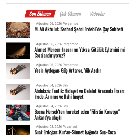
Son Eklenen
Çok Okunan
Videolar
Ağustos 06, 2026 Perşembe
M. Ali Akbulut: Serhad Şehri Erdebil'de Çay Sohbeti
Ağustos 06, 2026 Perşembe
Ahmet Mercan: İnsanı mı Yoksa Kötülük Eylemini mi
Cezalandırıyoruz?
Ağustos 06, 2026 Perşembe
Yasin Aydoğan: Güç Artarsa, Yük Azalır
Ağustos 04, 2026 Salı
Abdulaziz Tantik: Hidayet ve Dalalet Arasında İnsan:
İrade, Arınma ve İlahi İnayet
Ağustos 04, 2026 Salı
Bosna Hersek'ten hareket eden "Filistin Konvoyu"
Ankara'ya ulaştı
Ağustos 03, 2026 Pazartesi
Suat Erdoğan: Kur’an-Sünnet Işığında Suç-Ceza