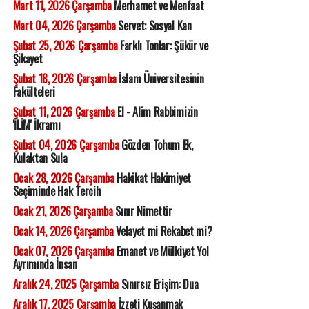
Mart 11, 2026 Çarşamba
Merhamet ve Menfaat
Mart 04, 2026 Çarşamba
Servet: Sosyal Kan
Şubat 25, 2026 Çarşamba
Farklı Tonlar: Şükür ve
Şikayet
Şubat 18, 2026 Çarşamba
İslam Üniversitesinin
Fakülteleri
Şubat 11, 2026 Çarşamba
El - Alim Rabbimizin
'İLİM' İkramı
Şubat 04, 2026 Çarşamba
Gözden Tohum Ek,
Kulaktan Sula
Ocak 28, 2026 Çarşamba
Hakikat Hakimiyet
Seçiminde Hak Tercih
Ocak 21, 2026 Çarşamba
Sınır Nimettir
Ocak 14, 2026 Çarşamba
Velayet mi Rekabet mi?
Ocak 07, 2026 Çarşamba
Emanet ve Mülkiyet Yol
Ayrımında İnsan
Aralık 24, 2025 Çarşamba
Sınırsız Erişim: Dua
Aralık 17, 2025 Çarşamba
İzzeti Kuşanmak