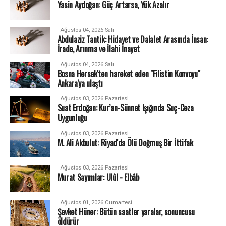
Yasin Aydoğan: Güç Artarsa, Yük Azalır
Ağustos 04, 2026 Salı
Abdulaziz Tantik: Hidayet ve Dalalet Arasında İnsan:
İrade, Arınma ve İlahi İnayet
Ağustos 04, 2026 Salı
Bosna Hersek'ten hareket eden "Filistin Konvoyu"
Ankara'ya ulaştı
Ağustos 03, 2026 Pazartesi
Suat Erdoğan: Kur’an-Sünnet Işığında Suç-Ceza
Uygunluğu
Ağustos 03, 2026 Pazartesi
M. Ali Akbulut: Riyad'da Ölü Doğmuş Bir İttifak
Ağustos 03, 2026 Pazartesi
Murat Sayımlar: Ulûl - Elbâb
Ağustos 01, 2026 Cumartesi
Şevket Hüner: Bütün saatler yaralar, sonuncusu
öldürür